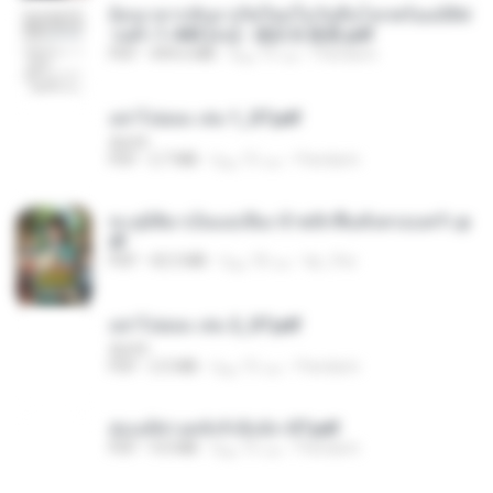
ย้อนเวลากลับมาเกิดใหม่ในวันสิ้นโลกพร้อมมิติส่
วนตัว 1-443 [จบ] - 揍趴长颈鹿.pdf
Pandarin
منذ 15 يومًا
499.6 MB
PDF
อย่าไปยอม เล่ม 1_ST.pdf
decht
Pandarin
منذ 15 يومًا
2.7 MB
PDF
ทะลุมิติมาเป็นแม่เลี้ยง ข้าพลิกฟื้นทั้งครอบครัว.p
df
kp_fha
منذ 18 يومًا
42.5 MB
PDF
อย่าไปยอม เล่ม 2_ST.pdf
decht
Pandarin
منذ 15 يومًا
2.5 MB
PDF
ฮ่องเต้ช่างคลั่งรักยิ่งนัก-ST.pdf
Pandarin
منذ 15 يومًا
9.0 MB
PDF