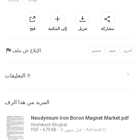
DOCX
18 KB
مشاركة
تنزيل
إلى المكتبة
فتح
الإبلاغ عن ملف
أخرى
عنف
جنسي
التعليقات
0
المزيد من هذا الرف
Neodymium Iron Boron Magnet Market.pdf
Hrishikesh Bhujbal
Ashwati D.
8 قبل شهور
679 KB
PDF