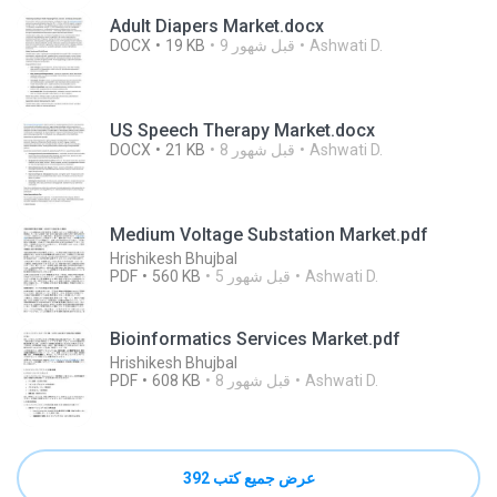
Adult Diapers Market.docx
Ashwati D.
9 قبل شهور
19 KB
DOCX
US Speech Therapy Market.docx
Ashwati D.
8 قبل شهور
21 KB
DOCX
Medium Voltage Substation Market.pdf
Hrishikesh Bhujbal
Ashwati D.
5 قبل شهور
560 KB
PDF
Bioinformatics Services Market.pdf
Hrishikesh Bhujbal
Ashwati D.
8 قبل شهور
608 KB
PDF
عرض جميع كتب 392