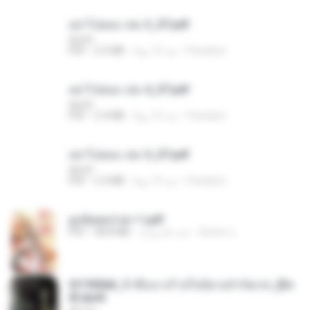
อย่าไปยอม เล่ม 3_ST.pdf
decht
Pandarin
منذ 15 يومًا
2.5 MB
PDF
อย่าไปยอม เล่ม 4_ST.pdf
decht
Pandarin
منذ 15 يومًا
2.4 MB
PDF
อย่าไปยอม เล่ม 5_ST.pdf
decht
Pandarin
منذ 15 يومًا
2.4 MB
PDF
ฮูหยิuสุดป่วuฯ 1.pdf
ณิชพน แ.
منذ عام واحد
68.8 MB
PDF
3f1f85b8_ข้าคือนางร้ายในนิยายจำกัดเรท_[En
d].epub