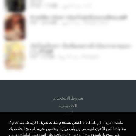
君子生
เจ โ.
منذ 3 أشهر
1.3 MB
EPUB
ข้ามมิติมาเป็นสาวน้อยในอุ้งมือของอดีตลุง.pdf
Reader Lily O.
منذ 3 أشهر
25.4 MB
PDF
เกิดใหม่อีกครา อี๋เหนียงอย่างข้าเป็นภรรยาขุนนา
ง 1_ST.pdf
Pandarin
منذ 15 يومًا
4.9 MB
PDF
شروط الاستخدام
الخصوصية
الدعم
لا تبيع معلوماتي الشخصية
نحن نستخدم ملفات تعريف الارتباط.
يستخدم 4shared ملفات تعريف الارتباط
لا تشارك معلوماتي الشخصية
وتقنيات التتبع الأخرى لفهم من أين يأتي زوارنا وتحسين تجربة التصفح الخاصة بك
على موقعنا. باستخدامك لموقعنا، فإنك توافق على استخدامنا لملفات تعريف