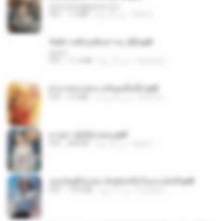
tanmobza@gmail.com
Mob K.
منذ 24 يومًا
1.4 MB
PDF
รัตติกาลพิรุณสิบสารท_RZ.pdf
decht
Pandarin
منذ 15 يومًا
11.5 MB
PDF
ฝ่าบาททรงพระเจริญหมื่นปี1.pdf
Orasa K.
منذ عام واحد
6.4 MB
PDF
ม่ายสาวผู้เปียกปอน.pdf
Mob K.
منذ 25 يومًا
684 KB
PDF
เธอเป็นผู้รับเหมาอันดับหนึ่งในแกแล็คซี่.pdf
Pandarin
منذ 15 يومًا
19.9 MB
PDF