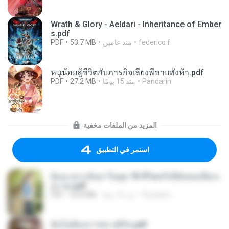
Wrath & Glory - Aeldari - Inheritance of Ember
s.pdf
federico f
منذ عامين
53.7 MB
PDF
หนูน้อยสู้ชีวิตกับภารกิจเลี้ยงพี่ชายทั้งห้า.pdf
Pandarin
منذ 15 يومًا
27.2 MB
PDF
المزيد من الملفات مخفية
استمر في التطبيق
ย้อนเวลากลับมาในยุค 70 ชีวิตครั้งนี้ฉันขอเลือกเ
อง จบ.pdf
Pandarin
منذ 15 يومًا
32.8 MB
PDF
ฉันไม่ต้องการพร สุจิรัน.pdf