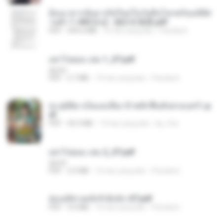
ย้อนเวลากลับมาเกิดใหม่ในวันสิ้นโลกพร้อมมิติส่
วนตัว 1-443 [จบ] - 揍趴长颈鹿.pdf
PDF
499.6 MB
16 hari yang lalu
Pandarin
อย่าไปยอม เล่ม 1_ST.pdf
decht
PDF
2.7 MB
16 hari yang lalu
Pandarin
ทะลุมิติมาเป็นแม่เลี้ยง ข้าพลิกฟื้นทั้งครอบครัว.p
df
PDF
42.5 MB
19 hari yang lalu
kp_fha
อย่าไปยอม เล่ม 2_ST.pdf
decht
PDF
2.5 MB
16 hari yang lalu
Pandarin
ฮ่องเต้ช่างคลั่งรักยิ่งนัก-ST.pdf
PDF
9.0 MB
16 hari yang lalu
Pandarin