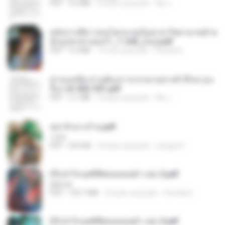
PDF
3.6 MB
2 bulan yang lalu
My J.
หลังจากพี่สาวคนโตกลายเป็นทาส รัชทายาทตำห
นักบูรพาตาแดงก่ำ_1-242_(จบ).pdf
PDF
9.3 MB
16 hari yang lalu
Pandarin
ท่านแม่ทัพ ท่านต้องการภรรยาอย่างข้าถึงจะรุ่งเ
รือง ch 502-551.pdf
PDF
3.1 MB
2 bulan yang lalu
My J.
หย่ารักนางร้าย.pdf
1234
PDF
692 KB
3 bulan yang lalu
yingyai S.
(Y) ฝ่าวิกฤตพิชิตหอคอยดำ เล่ม 2.pdf
BAILIW
PDF
109.7 MB
2 bulan yang lalu
Pandarin
(Y) ฝ่าวิกฤตพิชิตหอคอยดำ เล่ม 3.pdf