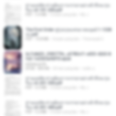
ท่านแม่ทัพ ท่านต้องการภรรยาอย่างข้าถึงจะรุ่งเ
รือง ch 101-200.pdf
PDF
5.4 MB
2 bulan yang lalu
My J.
The First Order สู่รุ่งอรุณแห่งมวลมนุษย์ 1-1328
จบ.pdf
PDF
72.8 MB
3 bulan yang lalu
Theerasak G.
6c7c8d33_3f85779c_e3783cf1-e033-4265-8
fe2-1e23b5a9dff0.epub
littlebbear96
EPUB
804 KB
25 hari yang lalu
ทอฝัน ม.
ท่านแม่ทัพ ท่านต้องการภรรยาอย่างข้าถึงจะรุ่งเ
รือง ch 201-300.pdf
PDF
6.5 MB
2 bulan yang lalu
My J.
ท่านแม่ทัพ ท่านต้องการภรรยาอย่างข้าถึงจะรุ่งเ
รือง ch 301-400.pdf
PDF
5.2 MB
2 bulan yang lalu
My J.