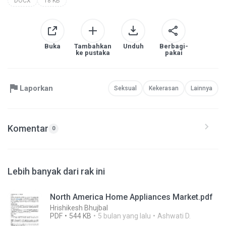
DOCX
18 KB
Buka
Tambahkan
Unduh
Berbagi-
ke pustaka
pakai
Laporkan
Seksual
Kekerasan
Lainnya
Komentar
0
Lebih banyak dari rak ini
North America Home Appliances Market.pdf
Hrishikesh Bhujbal
PDF
544 KB
5 bulan yang lalu
Ashwati D.