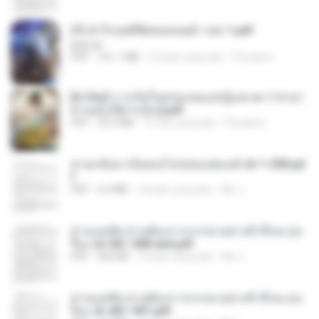
(Y) ฝ่าวิกฤตพิชิตหอคอยดำ เล่ม 1.pdf
BAILIW
PDF
101.1 MB
2 bulan yang lalu
Pandarin
[A Chu] การเกิดใหม่ของหมอหญิงเทวดา l ชายา
ท่านอ๋องปีศาจ [จบ].pdf
PDF
35.5 MB
16 hari yang lalu
Pandarin
หวนกลับมาเป็นคนโปรดของฮ่องเต้ ch 1-200.pd
f
PDF
6.4 MB
2 bulan yang lalu
My J.
ท่านแม่ทัพ ท่านต้องการภรรยาอย่างข้าถึงจะรุ่งเ
รือง ch 561-568 end.pdf
PDF
502 KB
2 bulan yang lalu
My J.
ท่านแม่ทัพ ท่านต้องการภรรยาอย่างข้าถึงจะรุ่งเ
รือง ch 401-501.pdf