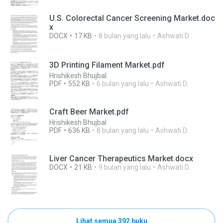
U.S. Colorectal Cancer Screening Market.doc
x
DOCX
17 KB
8 bulan yang lalu
Ashwati D.
3D Printing Filament Market.pdf
Hrishikesh Bhujbal
PDF
552 KB
6 bulan yang lalu
Ashwati D.
Craft Beer Market.pdf
Hrishikesh Bhujbal
PDF
636 KB
8 bulan yang lalu
Ashwati D.
Liver Cancer Therapeutics Market.docx
DOCX
21 KB
9 bulan yang lalu
Ashwati D.
Lihat semua 392 buku