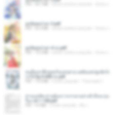
PDF
64.7 MB
sekitar setahun yang lalu
ณิชพน แ.
ฮูหยิuสุดป่วuฯ 3.pdf
PDF
65.3 MB
sekitar setahun yang lalu
ณิชพน แ.
ฮูหยิuสุดป่วuฯ 4 จบ.pdf
PDF
72.5 MB
sekitar setahun yang lalu
ณิชพน แ.
คนอื่นเขาฝึกยุทธกันแทบตาย แต่ฉันแค่ปลูกผักก็เ
ก่งได้ Ep.0-600 จบ.pdf
PDF
19.0 MB
3 bulan yang lalu
Theerasak G.
ท่านแม่ทัพ ท่านต้องการภรรยาอย่างข้าถึงจะรุ่งเ
รือง ch 1-100.pdf
PDF
4.4 MB
2 bulan yang lalu
My J.