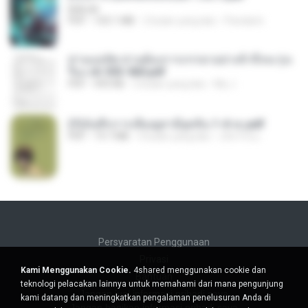
BAILIW
PDF
103.1 MB
2 bulan yang lalu
Pandarin
ท่านแม่ทัพ ท่านต้องการภรรยาอย่างข้าถึงจะรุ่งเ
รือง ch 553-560.pdf
PDF
493 KB
2 bulan yang lalu
My J.
(Y)บันทึกการเลี้ยงดูสามียุคหิน 1-4 จบ.pdf
PDF
19.7 MB
4 bulan yang lalu
เลิฟ รักนะ
Persyaratan Penggunaan
Privasi
Kami Menggunakan Cookie.
4shared menggunakan cookie dan
Bantuan
teknologi pelacakan lainnya untuk memahami dari mana pengunjung
Jangan jual informasi pribadi saya
kami datang dan meningkatkan pengalaman penelusuran Anda di
Jangan bagikan informasi pribadi saya