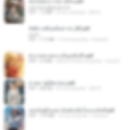
ฉันไม่ต้องการพร สุจิรัน.pdf
tanmobza@gmail.com
PDF
1.4 MB
25 hari yang lalu
Mob K.
รัตติกาลพิรุณสิบสารท_RZ.pdf
decht
PDF
11.5 MB
16 hari yang lalu
Pandarin
ฝ่าบาททรงพระเจริญหมื่นปี1.pdf
PDF
6.4 MB
sekitar setahun yang lalu
Orasa K.
ม่ายสาวผู้เปียกปอน.pdf
PDF
684 KB
26 hari yang lalu
Mob K.
เธอเป็นผู้รับเหมาอันดับหนึ่งในแกแล็คซี่.pdf
PDF
19.9 MB
16 hari yang lalu
Pandarin