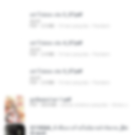
อย่าไปยอม เล่ม 3_ST.pdf
decht
PDF
2.5 MB
16 hari yang lalu
Pandarin
อย่าไปยอม เล่ม 4_ST.pdf
decht
PDF
2.4 MB
16 hari yang lalu
Pandarin
อย่าไปยอม เล่ม 5_ST.pdf
decht
PDF
2.4 MB
16 hari yang lalu
Pandarin
ฮูหยิuสุดป่วuฯ 1.pdf
PDF
68.8 MB
sekitar setahun yang lalu
ณิชพน แ.
3f1f85b8_ข้าคือนางร้ายในนิยายจำกัดเรท_[En
d].epub