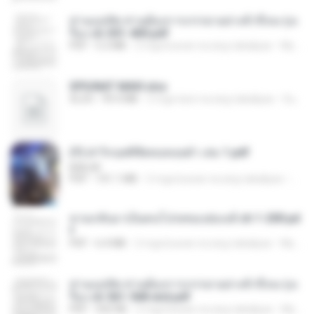
ท่านแม่ทัพ ท่านต้องการภรรยาอย่างข้าถึงจะรุ่งเ
รือง ch 301-400.pdf
PDF
5.2 MB
2 mga buwan na ang nakalipas
My J.
SPIUNAT MAVI.xlsx
XLSX
99.4 MB
2 mga taon na ang nakalipas
Susann S.
(Y) ฝ่าวิกฤตพิชิตหอคอยดำ เล่ม 1.pdf
BAILIW
PDF
101.1 MB
2 mga buwan na ang nakalipas
Pand
หวนกลับมาเป็นคนโปรดของฮ่องเต้ ch 1-200.pd
f
PDF
6.4 MB
2 mga buwan na ang nakalipas
My J.
ท่านแม่ทัพ ท่านต้องการภรรยาอย่างข้าถึงจะรุ่งเ
รือง ch 561-568 end.pdf
PDF
502 KB
2 mga buwan na ang nakalipas
My J.