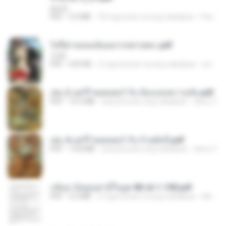
decht
PDF
5.0 MB
18 mga araw na ang nakalipas
Pandarin
ไท่จื่อ! หม่อมฉันอยากหย่าเพคะ.pdf
1234
PDF
633 KB
3 mga buwan na ang nakalipas
yingyai S.
เล่ม 2 แฮร์รี่ พอตเตอร์ กับ ห้องแห่งความลับ.pdf
PDF
10.5 MB
isang buwan ang nakalipas
alexz Z.
เล่ม 4 แฮร์รี่ พอตเตอร์ กับ ถ้วยอัคนี.pdf
PDF
14.8 MB
isang buwan ang nakalipas
alexz Z.
กลับมาง้อคุณสามีในยุค 80 ch 1-100.pdf
PDF
4.2 MB
2 mga buwan na ang nakalipas
My J.