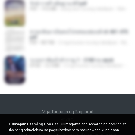
รักษ์-ราตรี อธิษฐาน-ST.pdf
PDF
19.0 MB
isang taon na ang nakalipas
Wannida P.
หวนกลับมาเป็นคนโปรดของฮ่องเต้ ch 461-470.
pdf
PDF
807 KB
2 mga buwan na ang nakalipas
My J.
ระบบราชันเจ้าสำราญ 1 - 2180 จบ.epub
EPUB
12.3 MB
3 mga buwan na ang nakalipas
Thee
Mga Tuntunin ng Paggamit
Privacy
Gumagamit Kami ng Cookies.
Gumagamit ang 4shared ng cookies at
Suporta
iba pang teknolohiya sa pagsubaybay para maunawaan kung saan
Huwag ibenta ang aking personal na impormasyon