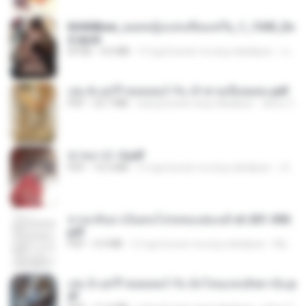
84468bee_ยอดหญิงแห่งเทียนเชวีย_1_1545_En
d.epub
EPUB
4.6 MB
3 mga buwan na ang nakalipas
เจ โ.
เล่ม 6 แฮร์รี่ พอตเตอร์ กับ เจ้าชายเลือดผสม.pdf
PDF
23.7 MB
isang buwan ang nakalipas
alexz Z.
ฆ่าหมาป่า 4.pdf
PDF
10.3 MB
5 mga buwan na ang nakalipas
เลิฟ รักนะ
หวนกลับมาเป็นคนโปรดของฮ่องเต้ ch 201-300.
pdf
PDF
4.3 MB
2 mga buwan na ang nakalipas
My J.
เล่ม 3 แฮร์รี่ พอตเตอร์ กับ นักโทษแห่งอัซคาบัน.p
df