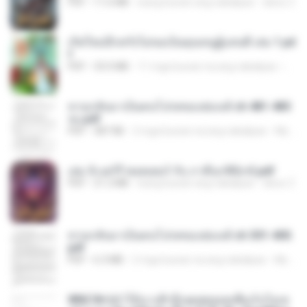
PDF
11.6 MB
isang buwan ang nakalipas
alexz Z.
เกิดใหม่อีกครั้งไม่ขอเป็นคุณหนูผู้แสนดี เล่ม 1.pd
f
PDF
33.0 MB
11 mga buwan na ang nakalipas
Yui Y
หวนกลับมาเป็นคนโปรดของฮ่องเต้ ch 481-485
จบ.pdf
PDF
387 KB
2 mga buwan na ang nakalipas
My J.
เล่ม 5 แฮร์รี่ พอตเตอร์ กับ ภาคีนกฟินิกซ์.pdf
PDF
21.2 MB
isang buwan ang nakalipas
alexz Z.
หวนกลับมาเป็นคนโปรดของฮ่องเต้ ch 301-400.
pdf
PDF
6.3 MB
2 mga buwan na ang nakalipas
My J.
WN(18+)ทำให้นางฟ้าถึงจุดสุดยอดเพื่อเก็บไอเท