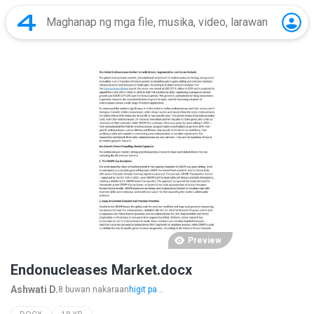
Preview
Endonucleases Market.docx
Ashwati D.
8 buwan nakaraan
higit pa...