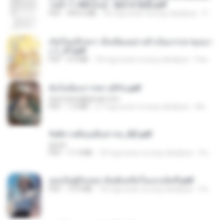
วนตัว 1-443 [จบ] - 揍趴长颈鹿.pdf
PDF
499.6 MB
18 mga araw na ang nakalipas
Pandarin
เกิดใหม่อีกครา อี๋เหนียงอย่างข้าเป็นภรรยาขุนนา
ง 1_ST.pdf
PDF
4.9 MB
18 mga araw na ang nakalipas
Pandarin
ฉันไม่ต้องการพร สุจิรัน.pdf
tanmobza@gmail.com
PDF
1.4 MB
27 mga araw na ang nakalipas
Mob K.
รัตติกาลพิรุณสิบสารท_RZ.pdf
decht
PDF
11.5 MB
18 mga araw na ang nakalipas
Pandarin
เธอเป็นผู้รับเหมาอันดับหนึ่งในแกแล็คซี่.pdf
PDF
19.9 MB
18 mga araw na ang nakalipas
Pandarin