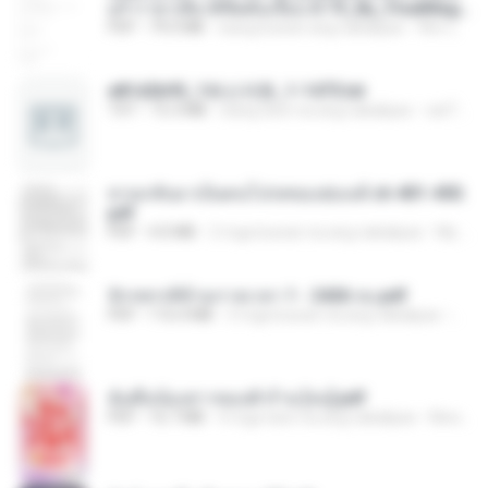
ม!! กาชาเสียวพิชิตดันเจี้ยน 0-75_By_FinalMag
e.pdf
PDF
79.0 MB
isang buwan ang nakalipas
Wor L.
e81d2b95_1화산귀환_1-1475.txt
TXT
15.3 MB
isang taon na ang nakalipas
cat7702 야.
หวนกลับมาเป็นคนโปรดของฮ่องเต้ ch 401-450.
pdf
PDF
4.0 MB
2 mga buwan na ang nakalipas
My J.
จักรพรรดิข้ามกาลเวลา 1 - 2426 จบ.pdf
PDF
116.4 MB
3 mga buwan na ang nakalipas
Thee
ฉันคือน้องสาวของตัวร้าย [จบ].pdf
PDF
16.7 MB
4 mga taon na ang nakalipas
Nine&#39;snovy N.