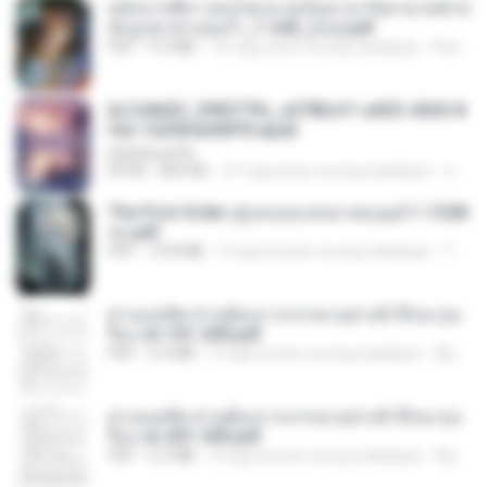
หลังจากพี่สาวคนโตกลายเป็นทาส รัชทายาทตำห
นักบูรพาตาแดงก่ำ_1-242_(จบ).pdf
PDF
9.3 MB
18 mga araw na ang nakalipas
Pandarin
6c7c8d33_3f85779c_e3783cf1-e033-4265-8
fe2-1e23b5a9dff0.epub
littlebbear96
EPUB
804 KB
27 mga araw na ang nakalipas
ทอฝัน ม.
The First Order สู่รุ่งอรุณแห่งมวลมนุษย์ 1-1328
จบ.pdf
PDF
72.8 MB
3 mga buwan na ang nakalipas
Theerasak G.
ท่านแม่ทัพ ท่านต้องการภรรยาอย่างข้าถึงจะรุ่งเ
รือง ch 101-200.pdf
PDF
5.4 MB
2 mga buwan na ang nakalipas
My J.
ท่านแม่ทัพ ท่านต้องการภรรยาอย่างข้าถึงจะรุ่งเ
รือง ch 201-300.pdf
PDF
6.5 MB
2 mga buwan na ang nakalipas
My J.