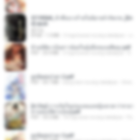
3f1f85b8_ข้าคือนางร้ายในนิยายจำกัดเรท_[En
d].epub
君子生
EPUB
1.3 MB
3 mga buwan na ang nakalipas
เจ โ.
ข้ามมิติมาเป็นสาวน้อยในอุ้งมือของอดีตลุง.pdf
PDF
25.4 MB
3 mga buwan na ang nakalipas
Reader Lily O.
ฮูหยิuสุดป่วuฯ 2.pdf
PDF
64.7 MB
isang taon na ang nakalipas
ณิชพน แ.
[A Chu] การเกิดใหม่ของหมอหญิงเทวดา l ชายา
ท่านอ๋องปีศาจ [จบ].pdf
PDF
35.5 MB
18 mga araw na ang nakalipas
Pandarin
ฮูหยิuสุดป่วuฯ 3.pdf