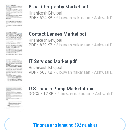
EUV Lithography Market.pdf
Hrishikesh Bhujbal
PDF
524 KB
6 buwan nakaraan
Ashwati D.
Contact Lenses Market.pdf
Hrishikesh Bhujbal
PDF
839 KB
8 buwan nakaraan
Ashwati D.
IT Services Market.pdf
Hrishikesh Bhujbal
PDF
563 KB
6 buwan nakaraan
Ashwati D.
U.S. Insulin Pump Market.docx
DOCX
17 KB
9 buwan nakaraan
Ashwati D.
Tingnan ang lahat ng 392 na aklat