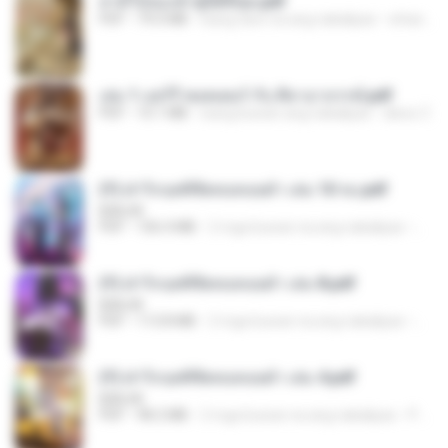
สามีใบ้ของข้าผู้นี้ดีที่สุด.pdf
PDF
79.0 MB
isang taon na ang nakalipas
whanta W.
เล่ม 1 แฮร์รี่ พอตเตอร์ กับ ศิลาอาถรรพ์.pdf
PDF
10.1 MB
isang buwan ang nakalipas
alexz Z.
(Y) ฝ่าวิกฤตพิชิตหอคอยดำ เล่ม 10 จบ.pdf
BAILIW
PDF
106.4 MB
2 mga buwan na ang nakalipas
Pand
(Y) ฝ่าวิกฤตพิชิตหอคอยดำ เล่ม 8.pdf
BAILIW
PDF
113.8 MB
2 mga buwan na ang nakalipas
Pand
(Y) ฝ่าวิกฤตพิชิตหอคอยดำ เล่ม 4.pdf
BAILIW
PDF
98.2 MB
2 mga buwan na ang nakalipas
Pandarin