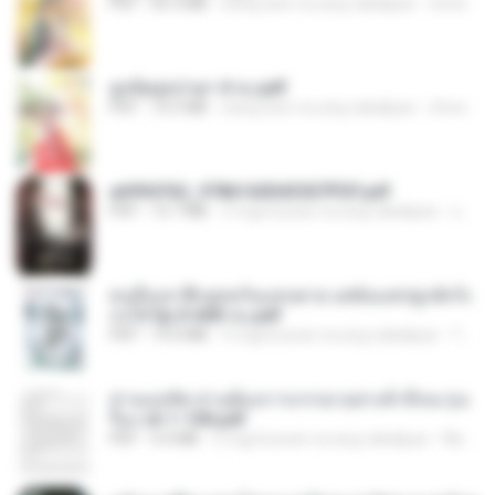
PDF
65.3 MB
isang taon na ang nakalipas
ณิชพน แ.
ฮูหยิuสุดป่วuฯ 4 จบ.pdf
PDF
72.5 MB
isang taon na ang nakalipas
ณิชพน แ.
a6994762_9786160043507PDF.pdf
PDF
15.7 MB
3 mga buwan na ang nakalipas
อริยา ด.
คนอื่นเขาฝึกยุทธกันแทบตาย แต่ฉันแค่ปลูกผักก็เ
ก่งได้ Ep.0-600 จบ.pdf
PDF
19.0 MB
3 mga buwan na ang nakalipas
Theerasak G.
ท่านแม่ทัพ ท่านต้องการภรรยาอย่างข้าถึงจะรุ่งเ
รือง ch 1-100.pdf
PDF
4.4 MB
2 mga buwan na ang nakalipas
My J.