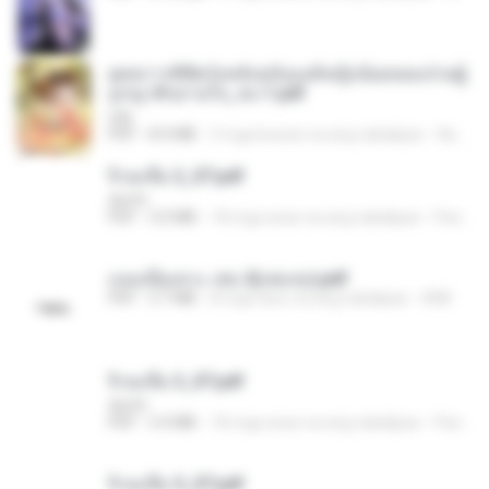
ยุทธการพิชิตวังหลังฉบับองค์หญิงน้อยจอมป่วนผู้
ถูกญาติๆอ่านใจ_จบ-1.pdf
Lilly
PDF
8.4 MB
3 mga buwan na ang nakalipas
พิมพ์นิภา ส.
จิ่วฉงจื่อ 2_ST.pdf
decht
PDF
3.0 MB
18 mga araw na ang nakalipas
Pandarin
แนบเนื้อเทวะ เล่ม 2(เล่มจบ).pdf
PDF
3.7 MB
8 mga taon na ang nakalipas
ANK
จิ่วฉงจื่อ 3_ST.pdf
decht
PDF
3.4 MB
18 mga araw na ang nakalipas
Pandarin
จิ่วฉงจื่อ 5_ST.pdf