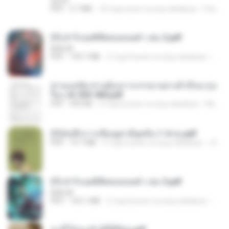
decht
PDF
2.7 MB
18 mga araw na ang nakalipas
Pandarin
(Y) ฝ่าวิกฤตพิชิตหอคอยดำ เล่ม 2.pdf
BAILIW
PDF
109.7 MB
2 mga buwan na ang nakalipas
Pand
ท่านแม่ทัพ ท่านต้องการภรรยาอย่างข้าถึงจะรุ่งเ
รือง ch 553-560.pdf
PDF
493 KB
2 mga buwan na ang nakalipas
My J.
(Y)บันทึกการเลี้ยงดูสามียุคหิน 1-4 จบ.pdf
PDF
19.7 MB
4 mga buwan na ang nakalipas
เลิฟ รักนะ
(Y) ฝ่าวิกฤตพิชิตหอคอยดำ เล่ม 3.pdf
BAILIW
PDF
103.1 MB
2 mga buwan na ang nakalipas
Pand