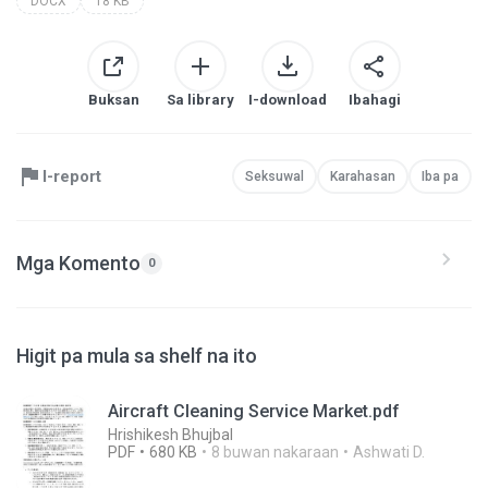
DOCX
18 KB
Buksan
Sa library
I-download
Ibahagi
I-report
Seksuwal
Karahasan
Iba pa
Mga Komento
0
Higit pa mula sa shelf na ito
Aircraft Cleaning Service Market.pdf
Hrishikesh Bhujbal
PDF
680 KB
8 buwan nakaraan
Ashwati D.