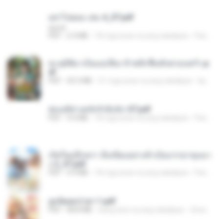
อย่าไปยอม เล่ม 4_ST.pdf
decht
PDF
2.4 MB
18 mga araw na ang nakalipas
Pandarin
ทะลุมิติมาเป็นแม่เลี้ยง ข้าพลิกฟื้นทั้งครอบครัว.p
df
PDF
42.5 MB
21 mga araw na ang nakalipas
kp_fha
ฮ่องเต้ช่างคลั่งรักยิ่งนัก-ST.pdf
PDF
9.0 MB
18 mga araw na ang nakalipas
Pandarin
เกิดใหม่อีกครา อี๋เหนียงอย่างข้าเป็นภรรยาขุนนา
ง 2_ST.pdf
PDF
4.9 MB
18 mga araw na ang nakalipas
Pandarin
ฮูหยิuสุดป่วuฯ 1.pdf
PDF
68.8 MB
isang taon na ang nakalipas
ณิชพน แ.