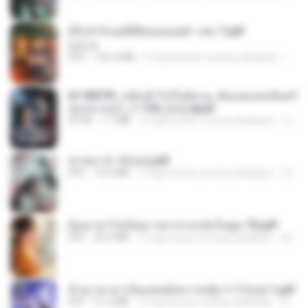
(Y) ฝ่าวิกฤตพิชิตหอคอยดำ เล่ม 7.pdf
BAILIW
PDF
105.4 MB
2 mga buwan na ang nakalipas
Pand
6118073f_หลังเข้าไปในนิยาย_ฉันแย่งแสงจันทร์
ของนางเอก_1-154_(จบ).epub
EPUB
1.1 MB
3 mga buwan na ang nakalipas
เจ โ.
ฆ่าหมาป่า 5 (จบ).pdf
PDF
10.4 MB
5 mga buwan na ang nakalipas
เลิฟ รักนะ
ย้อนเวลาไปเป็นมารดาปากแซ่บในยุค 70.pdf
PDF
26.5 MB
3 mga buwan na ang nakalipas
kp_fha
ข้ามเวลามาเป็นแพทย์ทหารหญิง 1-7 (จบ)-1.pdf
PDF
51.6 MB
3 mga buwan na ang nakalipas
พิมพ์นิภา ส.