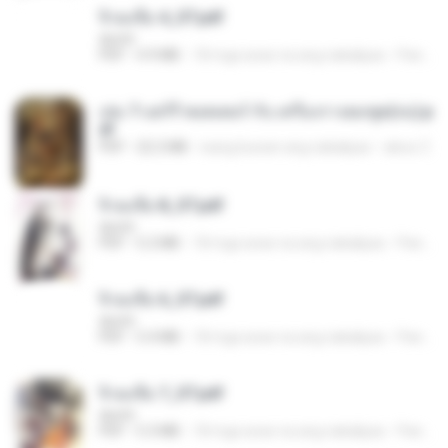
จิ่วฉงจื่อ 4_ST.pdf
decht
PDF
4.9 MB
18 mga araw na ang nakalipas
Pandarin
เล่ม 7 แฮร์รี่ พอตเตอร์ กับ เครื่องรางยมฑูต(จบ).p
df
PDF
22.2 MB
isang buwan ang nakalipas
alexz Z.
จิ่วฉงจื่อ 8_ST.pdf
decht
PDF
5.2 MB
18 mga araw na ang nakalipas
Pandarin
จิ่วฉงจื่อ 6_ST.pdf
decht
PDF
5.4 MB
18 mga araw na ang nakalipas
Pandarin
จิ่วฉงจื่อ 7_ST.pdf
decht
PDF
5.3 MB
18 mga araw na ang nakalipas
Pandarin