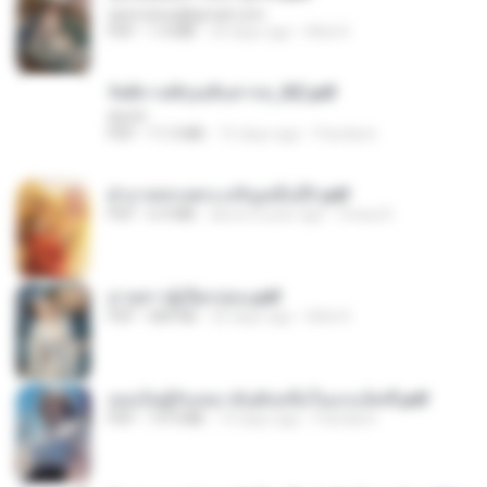
tanmobza@gmail.com
PDF
1.4 MB
24 days ago
Mob K.
รัตติกาลพิรุณสิบสารท_RZ.pdf
decht
PDF
11.5 MB
15 days ago
Pandarin
ฝ่าบาททรงพระเจริญหมื่นปี1.pdf
PDF
6.4 MB
about a year ago
Orasa K.
ม่ายสาวผู้เปียกปอน.pdf
PDF
684 KB
25 days ago
Mob K.
เธอเป็นผู้รับเหมาอันดับหนึ่งในแกแล็คซี่.pdf
PDF
19.9 MB
15 days ago
Pandarin