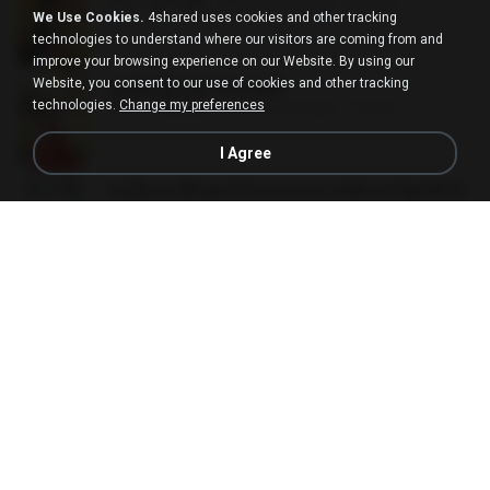
PDF
65.3 MB
about a year ago
ณิชพน แ.
We Use Cookies.
4shared uses cookies and other tracking
technologies to understand where our visitors are coming from and
improve your browsing experience on our Website. By using our
Website, you consent to our use of cookies and other tracking
ฮูหยิuสุดป่วuฯ 4 จบ.pdf
PDF
72.5 MB
about a year ago
ณิชพน แ.
technologies.
Change my preferences
I Agree
คนอื่นเขาฝึกยุทธกันแทบตาย แต่ฉันแค่ปลูกผักก็เ
ก่งได้ Ep.0-600 จบ.pdf
PDF
19.0 MB
3 months ago
Theerasak G.
ท่านแม่ทัพ ท่านต้องการภรรยาอย่างข้าถึงจะรุ่งเ
รือง ch 1-100.pdf
PDF
4.4 MB
2 months ago
My J.
เกิดใหม่อีกครา อี๋เหนียงอย่างข้าเป็นภรรยาขุนนา
ง 2_ST.pdf
PDF
4.9 MB
15 days ago
Pandarin