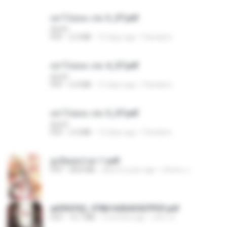
อย่าไปยอม เล่ม 3_ST.pdf
decht
PDF
2.5 MB
15 days ago
Pandarin
อย่าไปยอม เล่ม 4_ST.pdf
decht
PDF
2.4 MB
15 days ago
Pandarin
อย่าไปยอม เล่ม 5_ST.pdf
decht
PDF
2.4 MB
15 days ago
Pandarin
ฮูหยิuสุดป่วuฯ 1.pdf
PDF
68.8 MB
about a year ago
ณิชพน แ.
a6994762_9786160043507PDF.pdf
PDF
15.7 MB
3 months ago
อริยา ด.