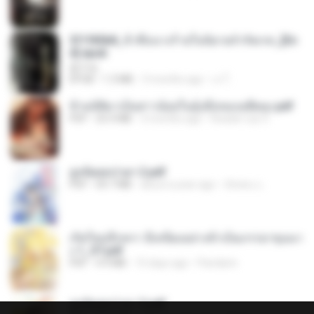
3f1f85b8_ข้าคือนางร้ายในนิยายจำกัดเรท_[En
d].epub
君子生
EPUB
1.3 MB
3 months ago
เจ โ.
ข้ามมิติมาเป็นสาวน้อยในอุ้งมือของอดีตลุง.pdf
PDF
25.4 MB
3 months ago
Reader Lily O.
ฮูหยิuสุดป่วuฯ 2.pdf
PDF
64.7 MB
about a year ago
ณิชพน แ.
เกิดใหม่อีกครา อี๋เหนียงอย่างข้าเป็นภรรยาขุนนา
ง 1_ST.pdf
PDF
4.9 MB
15 days ago
Pandarin
ฮูหยิuสุดป่วuฯ 3.pdf