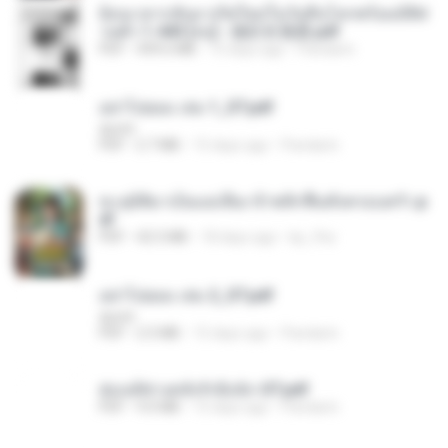
ย้อนเวลากลับมาเกิดใหม่ในวันสิ้นโลกพร้อมมิติส่
วนตัว 1-443 [จบ] - 揍趴长颈鹿.pdf
PDF
499.6 MB
15 days ago
Pandarin
อย่าไปยอม เล่ม 1_ST.pdf
decht
PDF
2.7 MB
15 days ago
Pandarin
ทะลุมิติมาเป็นแม่เลี้ยง ข้าพลิกฟื้นทั้งครอบครัว.p
df
PDF
42.5 MB
18 days ago
kp_fha
อย่าไปยอม เล่ม 2_ST.pdf
decht
PDF
2.5 MB
15 days ago
Pandarin
ฮ่องเต้ช่างคลั่งรักยิ่งนัก-ST.pdf
PDF
9.0 MB
15 days ago
Pandarin