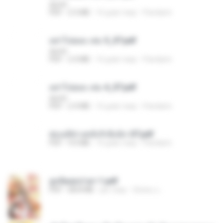
decht
PDF
2.5 MB
16 днів тому
Pandarin
อย่าไปยอม เล่ม 5_ST.pdf
decht
PDF
2.4 MB
16 днів тому
Pandarin
อย่าไปยอม เล่ม 4_ST.pdf
decht
PDF
2.4 MB
16 днів тому
Pandarin
ฮ่องเต้ช่างคลั่งรักยิ่งนัก-ST.pdf
PDF
9.0 MB
16 днів тому
Pandarin
ฮูหยิuสุดป่วuฯ 1.pdf
PDF
68.8 MB
рік тому
ณิชพน แ.