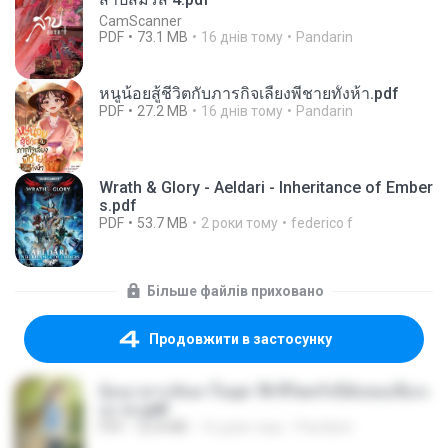
CamScanner
PDF
73.1 MB
16 днів тому
Pandarin
หนูน้อยสู้ชีวิตกับภารกิจเลี้ยงพี่ชายทั้งห้า.pdf
PDF
27.2 MB
16 днів тому
Pandarin
Wrath & Glory - Aeldari - Inheritance of Ember
s.pdf
PDF
53.7 MB
2 роки тому
federico f
Більше файлів приховано
Продовжити в застосунку
ย้อนเวลากลับมาในยุค 70 ชีวิตครั้งนี้ฉันขอเลือกเ
อง จบ.pdf
PDF
32.8 MB
16 днів тому
Pandarin