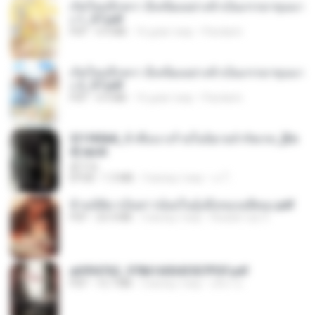
เกิดใหม่อีกครา อี๋เหนียงอย่างข้าเป็นภรรยาขุนนา
ง 1_ST.pdf
PDF
4.9 MB
16 днів тому
Pandarin
เกิดใหม่อีกครา อี๋เหนียงอย่างข้าเป็นภรรยาขุนนา
ง 2_ST.pdf
PDF
4.9 MB
16 днів тому
Pandarin
3f1f85b8_ข้าคือนางร้ายในนิยายจำกัดเรท_[En
d].epub
君子生
EPUB
1.3 MB
3 місяці тому
เจ โ.
ข้ามมิติมาเป็นสาวน้อยในอุ้งมือของอดีตลุง.pdf
PDF
25.4 MB
3 місяці тому
Reader Lily O.
a6994762_9786160043507PDF.pdf
PDF
15.7 MB
3 місяці тому
อริยา ด.