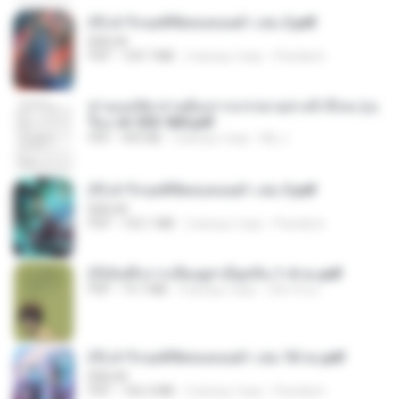
(Y) ฝ่าวิกฤตพิชิตหอคอยดำ เล่ม 2.pdf
BAILIW
PDF
109.7 MB
2 місяці тому
Pandarin
ท่านแม่ทัพ ท่านต้องการภรรยาอย่างข้าถึงจะรุ่งเ
รือง ch 553-560.pdf
PDF
493 KB
2 місяці тому
My J.
(Y) ฝ่าวิกฤตพิชิตหอคอยดำ เล่ม 3.pdf
BAILIW
PDF
103.1 MB
2 місяці тому
Pandarin
(Y)บันทึกการเลี้ยงดูสามียุคหิน 1-4 จบ.pdf
PDF
19.7 MB
4 місяці тому
เลิฟ รักนะ
(Y) ฝ่าวิกฤตพิชิตหอคอยดำ เล่ม 10 จบ.pdf
BAILIW
PDF
106.4 MB
2 місяці тому
Pandarin