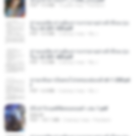
PDF
9.3 MB
16 днів тому
Pandarin
ท่านแม่ทัพ ท่านต้องการภรรยาอย่างข้าถึงจะรุ่งเ
รือง ch 201-300.pdf
PDF
6.5 MB
2 місяці тому
My J.
ท่านแม่ทัพ ท่านต้องการภรรยาอย่างข้าถึงจะรุ่งเ
รือง ch 301-400.pdf
PDF
5.2 MB
2 місяці тому
My J.
หวนกลับมาเป็นคนโปรดของฮ่องเต้ ch 1-200.pd
f
PDF
6.4 MB
2 місяці тому
My J.
(Y) ฝ่าวิกฤตพิชิตหอคอยดำ เล่ม 1.pdf
BAILIW
PDF
101.1 MB
2 місяці тому
Pandarin