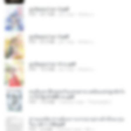
ฮูหยิuสุดป่วuฯ 2.pdf
PDF
64.7 MB
рік тому
ณิชพน แ.
ฮูหยิuสุดป่วuฯ 3.pdf
PDF
65.3 MB
рік тому
ณิชพน แ.
ฮูหยิuสุดป่วuฯ 4 จบ.pdf
PDF
72.5 MB
рік тому
ณิชพน แ.
คนอื่นเขาฝึกยุทธกันแทบตาย แต่ฉันแค่ปลูกผักก็เ
ก่งได้ Ep.0-600 จบ.pdf
PDF
19.0 MB
3 місяці тому
Theerasak G.
ท่านแม่ทัพ ท่านต้องการภรรยาอย่างข้าถึงจะรุ่งเ
รือง ch 1-100.pdf
PDF
4.4 MB
2 місяці тому
My J.