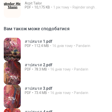
Arpit Tailor
PDF
10,175 KB
1 рік тому
Rajinder singh .
Вам також може сподобатися
สาปสมรส 1.pdf
PDF
112.4 MB
16 днів тому
Pandarin
สาปสมรส 2.pdf
PDF
78.3 MB
16 днів тому
Pandarin
สาปสมรส 3.pdf
PDF
73.4 MB
16 днів тому
Pandarin
สาปสมรส 4.pdf