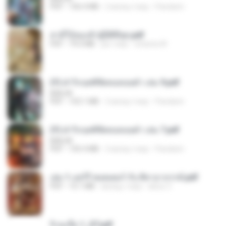
PDF
106.4 MB
2 місяці тому
Pandarin
สามีใบ้ของข้าผู้นี้ดีที่สุด.pdf
PDF
79.0 MB
рік тому
whanta W.
(Y) ฝ่าวิกฤตพิชิตหอคอยดำ เล่ม 9.pdf
BAILIW
PDF
103.1 MB
2 місяці тому
Pandarin
(Y) ฝ่าวิกฤตพิชิตหอคอยดำ เล่ม 7.pdf
BAILIW
PDF
105.4 MB
2 місяці тому
Pandarin
เล่ม 1 แฮร์รี่ พอตเตอร์ กับ ศิลาอาถรรพ์.pdf
PDF
10.1 MB
місяць тому
alexz Z.
จิ่วฉงจื่อ 1_ST.pdf