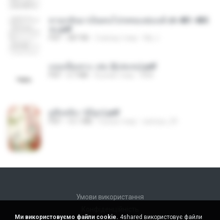
หวนกลับมาเป็นคนโปรดของฮ่องเต้ ch 481-485
จบ.pdf
PDF
387 KB
2 місяці тому
My J.
แนบเนื้อเทวะ เล่ม 2(เล่มจบ).pdf
PDF
3.7 MB
8 років тому
ANK
มู่ชิงหลิง✅(มีลูก).pdf
PDF
15.1 MB
4 роки тому
sarinya_29
Умови використання
Конфіденційність
Ми використовуємо файли cookie.
4shared використовує файли