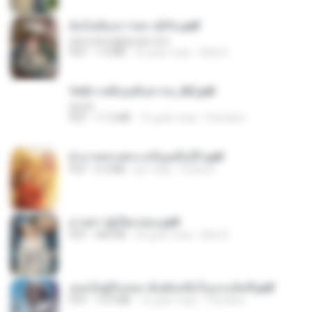
ฉันไม่ต้องการพร สุจิรัน.pdf
tanmobza@gmail.com
PDF
1.4 MB
25 днів тому
Mob K.
รัตติกาลพิรุณสิบสารท_RZ.pdf
decht
PDF
11.5 MB
16 днів тому
Pandarin
ฝ่าบาททรงพระเจริญหมื่นปี1.pdf
PDF
6.4 MB
рік тому
Orasa K.
ม่ายสาวผู้เปียกปอน.pdf
PDF
684 KB
26 днів тому
Mob K.
เธอเป็นผู้รับเหมาอันดับหนึ่งในแกแล็คซี่.pdf
PDF
19.9 MB
16 днів тому
Pandarin