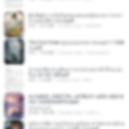
[A Chu] การเกิดใหม่ของหมอหญิงเทวดา l ชายา
ท่านอ๋องปีศาจ [จบ].pdf
PDF
35.5 MB
16 днів тому
Pandarin
The First Order สู่รุ่งอรุณแห่งมวลมนุษย์ 1-1328
จบ.pdf
PDF
72.8 MB
3 місяці тому
Theerasak G.
ท่านแม่ทัพ ท่านต้องการภรรยาอย่างข้าถึงจะรุ่งเ
รือง ch 101-200.pdf
PDF
5.4 MB
2 місяці тому
My J.
6c7c8d33_3f85779c_e3783cf1-e033-4265-8
fe2-1e23b5a9dff0.epub
littlebbear96
EPUB
804 KB
25 днів тому
ทอฝัน ม.
หลังจากพี่สาวคนโตกลายเป็นทาส รัชทายาทตำห
นักบูรพาตาแดงก่ำ_1-242_(จบ).pdf