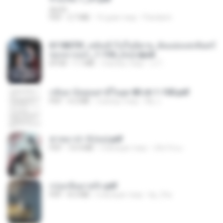
decht
PDF
2.7 MB
16 днів тому
Pandarin
6118073f_หลังเข้าไปในนิยาย_ฉันแย่งแสงจันทร์
ของนางเอก_1-154_(จบ).epub
EPUB
1.1 MB
3 місяці тому
เจ โ.
กลับมาง้อคุณสามีในยุค 80 ch 1-100.pdf
PDF
4.2 MB
2 місяці тому
My J.
ฆ่าหมาป่า 5 (จบ).pdf
PDF
10.4 MB
5 місяців тому
เลิฟ รักนะ
กรุ่นกลิ่นอายรัก.pdf
PDF
8.3 MB
6 місяців тому
kp_fha