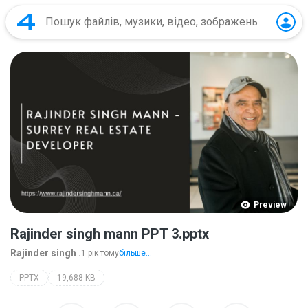
Preview
Rajinder singh mann PPT 3.pptx
Rajinder singh .
1 рік тому
більше...
PPTX
19,688 KB