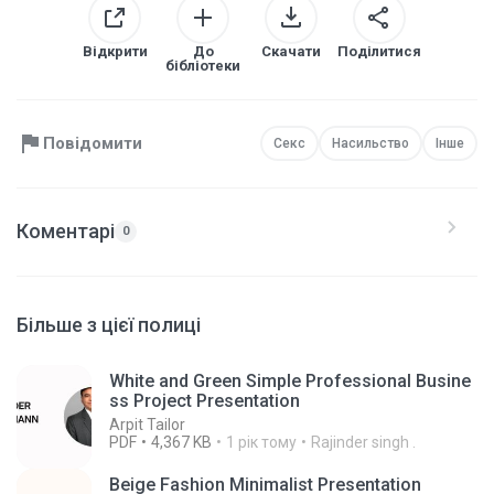
Відкрити
До
Скачати
Поділитися
бібліотеки
Повідомити
Секс
Насильство
Інше
Коментарі
0
Більше з цієї полиці
White and Green Simple Professional Busine
ss Project Presentation
Arpit Tailor
PDF
4,367 KB
1 рік тому
Rajinder singh .
Beige Fashion Minimalist Presentation