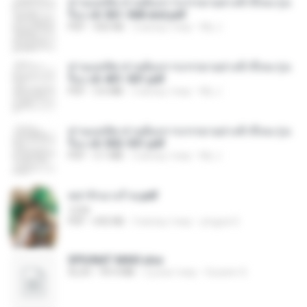
ท่านแม่ทัพ ท่านต้องการภรรยาอย่างข้าถึงจะรุ่งเ
รือง ch 561-568 end.pdf
PDF
502 KB
2 місяці тому
My J.
ท่านแม่ทัพ ท่านต้องการภรรยาอย่างข้าถึงจะรุ่งเ
รือง ch 401-501.pdf
PDF
3.6 MB
2 місяці тому
My J.
ท่านแม่ทัพ ท่านต้องการภรรยาอย่างข้าถึงจะรุ่งเ
รือง ch 502-551.pdf
PDF
3.1 MB
2 місяці тому
My J.
หย่ารักนางร้าย.pdf
1234
PDF
692 KB
3 місяці тому
yingyai S.
SPIUNAT MAVI.xlsx
XLSX
99.4 MB
2 роки тому
Susann S.