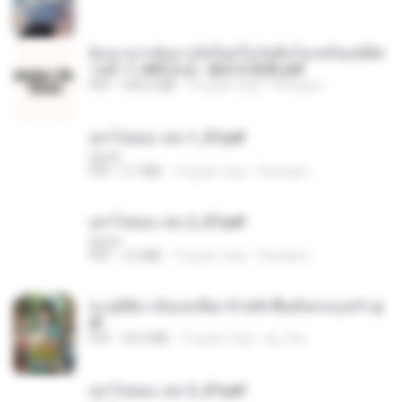
ย้อนเวลากลับมาเกิดใหม่ในวันสิ้นโลกพร้อมมิติส่
วนตัว 1-443 [จบ] - 揍趴长颈鹿.pdf
PDF
499.6 MB
16 днів тому
Pandarin
อย่าไปยอม เล่ม 1_ST.pdf
decht
PDF
2.7 MB
16 днів тому
Pandarin
อย่าไปยอม เล่ม 2_ST.pdf
decht
PDF
2.5 MB
16 днів тому
Pandarin
ทะลุมิติมาเป็นแม่เลี้ยง ข้าพลิกฟื้นทั้งครอบครัว.p
df
PDF
42.5 MB
19 днів тому
kp_fha
อย่าไปยอม เล่ม 3_ST.pdf