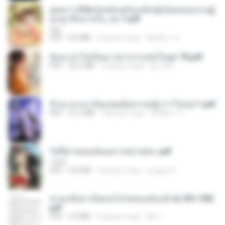
ยุทธการพิชิตวังหลังฉบับองค์หญิงน้อยจอมป่วนผู้
ถูกญาติๆอ่านใจ_จบ-1.pdf
Lilly
PDF
8.4 MB
3 місяці тому
พิมพ์นิภา ส.
ย้อนเวลาไปเป็นมารดาปากแซ่บในยุค 70.pdf
PDF
26.5 MB
3 місяці тому
kp_fha
ข้ามเวลามาเป็นแพทย์ทหารหญิง 1-7 (จบ)-1.pdf
PDF
51.6 MB
3 місяці тому
พิมพ์นิภา ส.
ไท่จื่อ! หม่อมฉันอยากหย่าเพคะ.pdf
1234
PDF
633 KB
3 місяці тому
yingyai S.
หวนกลับมาเป็นคนโปรดของฮ่องเต้ ch 201-300.
pdf
PDF
4.3 MB
2 місяці тому
My J.