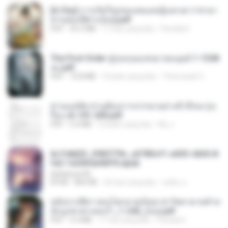
[A Chu] การเกิดใหม่ของหมอหญิงเทวดา l ชายา
ท่านอ๋องปีศาจ [จบ].pdf
PDF
35.5 MB
17 hari yang lalu
Pandarin
The First Order สู่รุ่งอรุณแห่งมวลมนุษย์ 1-1328
จบ.pdf
PDF
72.8 MB
3 bulan yang lalu
Theerasak G.
ท่านแม่ทัพ ท่านต้องการภรรยาอย่างข้าถึงจะรุ่งเ
รือง ch 101-200.pdf
PDF
5.4 MB
2 bulan yang lalu
My J.
6c7c8d33_3f85779c_e3783cf1-e033-4265-8
fe2-1e23b5a9dff0.epub
littlebbear96
EPUB
804 KB
26 hari yang lalu
ทอฝัน ม.
หลังจากพี่สาวคนโตกลายเป็นทาส รัชทายาทตำห
นักบูรพาตาแดงก่ำ_1-242_(จบ).pdf
PDF
9.3 MB
17 hari yang lalu
Pandarin