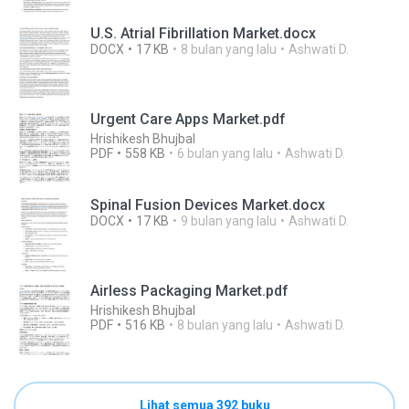
U.S. Atrial Fibrillation Market.docx
DOCX
17 KB
8 bulan yang lalu
Ashwati D.
Urgent Care Apps Market.pdf
Hrishikesh Bhujbal
PDF
558 KB
6 bulan yang lalu
Ashwati D.
Spinal Fusion Devices Market.docx
DOCX
17 KB
9 bulan yang lalu
Ashwati D.
Airless Packaging Market.pdf
Hrishikesh Bhujbal
PDF
516 KB
8 bulan yang lalu
Ashwati D.
Lihat semua 392 buku