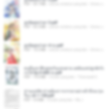
PDF
64.7 MB
sekitar setahun yang lalu
ณิชพน แ.
ฮูหยิuสุดป่วuฯ 3.pdf
PDF
65.3 MB
sekitar setahun yang lalu
ณิชพน แ.
ฮูหยิuสุดป่วuฯ 4 จบ.pdf
PDF
72.5 MB
sekitar setahun yang lalu
ณิชพน แ.
คนอื่นเขาฝึกยุทธกันแทบตาย แต่ฉันแค่ปลูกผักก็เ
ก่งได้ Ep.0-600 จบ.pdf
PDF
19.0 MB
3 bulan yang lalu
Theerasak G.
ท่านแม่ทัพ ท่านต้องการภรรยาอย่างข้าถึงจะรุ่งเ
รือง ch 1-100.pdf
PDF
4.4 MB
2 bulan yang lalu
My J.