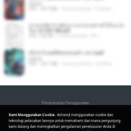
BAILIW
PDF
109.7 MB
2 bulan yang lalu
Pandarin
ท่านแม่ทัพ ท่านต้องการภรรยาอย่างข้าถึงจะรุ่งเ
รือง ch 553-560.pdf
PDF
493 KB
2 bulan yang lalu
My J.
(Y) ฝ่าวิกฤตพิชิตหอคอยดำ เล่ม 3.pdf
BAILIW
PDF
103.1 MB
2 bulan yang lalu
Pandarin
Persyaratan Penggunaan
Privasi
Kami Menggunakan Cookie.
4shared menggunakan cookie dan
Bantuan
teknologi pelacakan lainnya untuk memahami dari mana pengunjung
Jangan jual informasi pribadi saya
kami datang dan meningkatkan pengalaman penelusuran Anda di
Jangan bagikan informasi pribadi saya