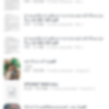
PDF
502 KB
2 bulan yang lalu
My J.
ท่านแม่ทัพ ท่านต้องการภรรยาอย่างข้าถึงจะรุ่งเ
รือง ch 401-501.pdf
PDF
3.6 MB
2 bulan yang lalu
My J.
ท่านแม่ทัพ ท่านต้องการภรรยาอย่างข้าถึงจะรุ่งเ
รือง ch 502-551.pdf
PDF
3.1 MB
2 bulan yang lalu
My J.
หย่ารักนางร้าย.pdf
1234
PDF
692 KB
3 bulan yang lalu
yingyai S.
SPIUNAT MAVI.xlsx
XLSX
99.4 MB
2 tahun yang lalu
Susann S.
(Y) ฝ่าวิกฤตพิชิตหอคอยดำ เล่ม 2.pdf