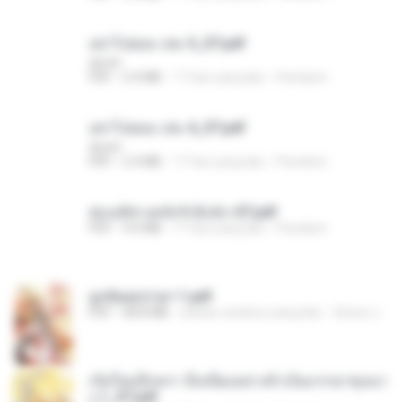
อย่าไปยอม เล่ม 5_ST.pdf
decht
PDF
2.4 MB
17 hari yang lalu
Pandarin
อย่าไปยอม เล่ม 4_ST.pdf
decht
PDF
2.4 MB
17 hari yang lalu
Pandarin
ฮ่องเต้ช่างคลั่งรักยิ่งนัก-ST.pdf
PDF
9.0 MB
17 hari yang lalu
Pandarin
ฮูหยิuสุดป่วuฯ 1.pdf
PDF
68.8 MB
sekitar setahun yang lalu
ณิชพน แ.
เกิดใหม่อีกครา อี๋เหนียงอย่างข้าเป็นภรรยาขุนนา
ง 1_ST.pdf