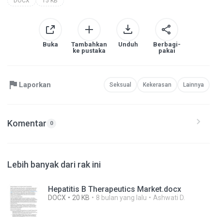
DOCX
15 KB
Buka
Tambahkan
Unduh
Berbagi-
ke pustaka
pakai
Laporkan
Seksual
Kekerasan
Lainnya
Komentar
0
Lebih banyak dari rak ini
Hepatitis B Therapeutics Market.docx
DOCX
20 KB
8 bulan yang lalu
Ashwati D.