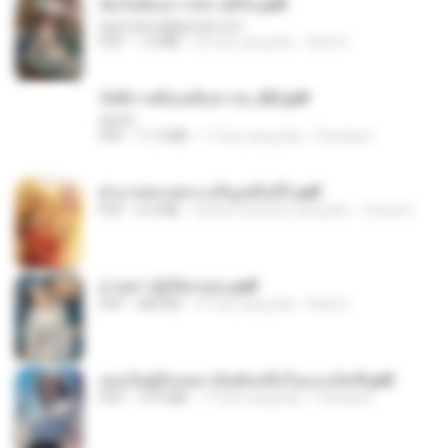
ฉันไม่ต้องการพร สุจิรัน.pdf
tanmobza@gmail.com
PDF
1.4 MB
25 hari yang lalu
Mob K.
รัตติกาลพิรุณสิบสารท_RZ.pdf
decht
PDF
11.5 MB
17 hari yang lalu
Pandarin
ฝ่าบาททรงพระเจริญหมื่นปี1.pdf
PDF
6.4 MB
sekitar setahun yang lalu
Orasa K.
ม่ายสาวผู้เปียกปอน.pdf
PDF
684 KB
27 hari yang lalu
Mob K.
เธอเป็นผู้รับเหมาอันดับหนึ่งในแกแล็คซี่.pdf
PDF
19.9 MB
17 hari yang lalu
Pandarin