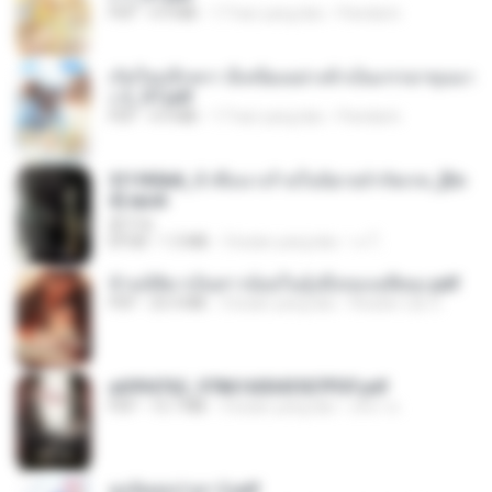
PDF
4.9 MB
17 hari yang lalu
Pandarin
เกิดใหม่อีกครา อี๋เหนียงอย่างข้าเป็นภรรยาขุนนา
ง 2_ST.pdf
PDF
4.9 MB
17 hari yang lalu
Pandarin
3f1f85b8_ข้าคือนางร้ายในนิยายจำกัดเรท_[En
d].epub
君子生
EPUB
1.3 MB
3 bulan yang lalu
เจ โ.
ข้ามมิติมาเป็นสาวน้อยในอุ้งมือของอดีตลุง.pdf
PDF
25.4 MB
3 bulan yang lalu
Reader Lily O.
a6994762_9786160043507PDF.pdf
PDF
15.7 MB
3 bulan yang lalu
อริยา ด.
ฮูหยิuสุดป่วuฯ 2.pdf