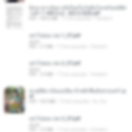
ย้อนเวลากลับมาเกิดใหม่ในวันสิ้นโลกพร้อมมิติส่
วนตัว 1-443 [จบ] - 揍趴长颈鹿.pdf
PDF
499.6 MB
17 hari yang lalu
Pandarin
อย่าไปยอม เล่ม 1_ST.pdf
decht
PDF
2.7 MB
17 hari yang lalu
Pandarin
อย่าไปยอม เล่ม 2_ST.pdf
decht
PDF
2.5 MB
17 hari yang lalu
Pandarin
ทะลุมิติมาเป็นแม่เลี้ยง ข้าพลิกฟื้นทั้งครอบครัว.p
df
PDF
42.5 MB
19 hari yang lalu
kp_fha
อย่าไปยอม เล่ม 3_ST.pdf
decht
PDF
2.5 MB
17 hari yang lalu
Pandarin