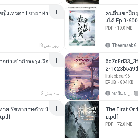
ญิงเทวดา l ชายาท่า
คนอื่นเขาฝึกย
งได้ Ep.0-600
PDF
19.0 MB
Theerasak G.
18 روز پیش
ย่างข้าถึงจะรุ่งเรือ
6c7c8d33_3f
2-1e23b5a9d
littlebbear96
EPUB
804 KB
در
ทอฝัน ม.
2 ماه پیش
นทาส รัชทายาทตำหนั
The First Ord
.pdf
บ.pdf
PDF
72.8 MB