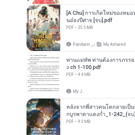
[A Chu] การเกิดใหม่ของหมอห
นอ๋องปีศาจ [จบ].pdf
PDF
35.5 MB
My 4shared
در
Pandarin
ท่านแม่ทัพ ท่านต้องการภรรยาอ
ง ch 1-100.pdf
PDF
4.4 MB
My J.
หลังจากพี่สาวคนโตกลายเป็
กบูรพาตาแดงก่ำ_1-242_(จบ)
PDF
9.3 MB