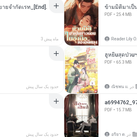
ยายจำกัดเรท_[End].
ข้ามมิติมาเป็
PDF
25.4 MB
Reader Lily O.
3 ماه پیش
ฮูหยิuสุดป่วu
PDF
65.3 MB
در
ณิชพน แ.
حدود یک سال پیش
a6994762_9
PDF
15.7 MB
در
อริยา ด.
حدود یک سال پیش