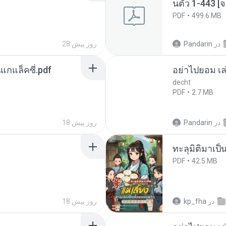
นตัว 1-443 
PDF
499.6 MB
در
Pandarin
28 روز پیش
นแกแล็คซี่.pdf
อย่าไปยอม เล
decht
PDF
2.7 MB
در
Pandarin
18 روز پیش
ทะลุมิติมาเป็น
PDF
42.5 MB
در
kp_fha
18 روز پیش