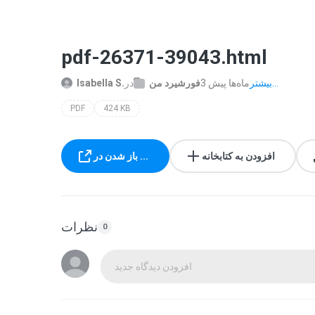
pdf-26371-39043.html
بیشتر...
3 ماه‌ها پیش
فورشیرد من
در
Isabella S.
PDF
424 KB
افزودن به کتابخانه
باز شدن در ...
نظرات
0
افزودن دیدگاه جدید