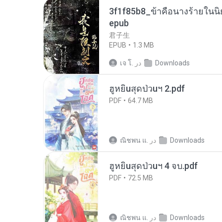
3f1f85b8_ข้าคือนางร้ายในนิ
epub
君子生
EPUB
1.3 MB
Downloads
در
เจ โ.
ฮูหยิuสุดป่วuฯ 2.pdf
PDF
64.7 MB
Downloads
در
ณิชพน แ.
ฮูหยิuสุดป่วuฯ 4 จบ.pdf
PDF
72.5 MB
Downloads
در
ณิชพน แ.