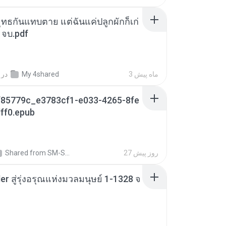
ุทธกันแทบตาย แต่ฉันแค่ปลูกผักก็เก่
 จบ.pdf
3 ماه پیش
My 4shared
در
85779c_e3783cf1-e033-4265-8fe
ff0.epub
27 روز پیش
Shared from SM-S721B
er สู่รุ่งอรุณแห่งมวลมนุษย์ 1-1328 จ