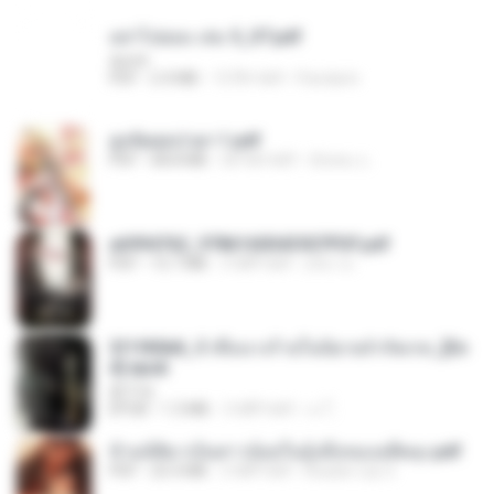
อย่าไปยอม เล่ม 5_ST.pdf
decht
PDF
2.4 MB
15 दिन पहले
Pandarin
ฮูหยิuสุดป่วuฯ 1.pdf
PDF
68.8 MB
एक साल पहले
ณิชพน แ.
a6994762_9786160043507PDF.pdf
PDF
15.7 MB
3 महीने पहले
อริยา ด.
3f1f85b8_ข้าคือนางร้ายในนิยายจำกัดเรท_[En
d].epub
君子生
EPUB
1.3 MB
3 महीने पहले
เจ โ.
ข้ามมิติมาเป็นสาวน้อยในอุ้งมือของอดีตลุง.pdf
PDF
25.4 MB
3 महीने पहले
Reader Lily O.