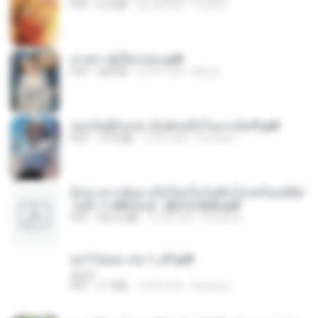
PDF
6.4 MB
एक साल पहले
Orasa K.
ม่ายสาวผู้เปียกปอน.pdf
PDF
684 KB
25 दिन पहले
Mob K.
เธอเป็นผู้รับเหมาอันดับหนึ่งในแกแล็คซี่.pdf
PDF
19.9 MB
15 दिन पहले
Pandarin
ย้อนเวลากลับมาเกิดใหม่ในวันสิ้นโลกพร้อมมิติส่
วนตัว 1-443 [จบ] - 揍趴长颈鹿.pdf
PDF
499.6 MB
15 दिन पहले
Pandarin
อย่าไปยอม เล่ม 1_ST.pdf
decht
PDF
2.7 MB
15 दिन पहले
Pandarin