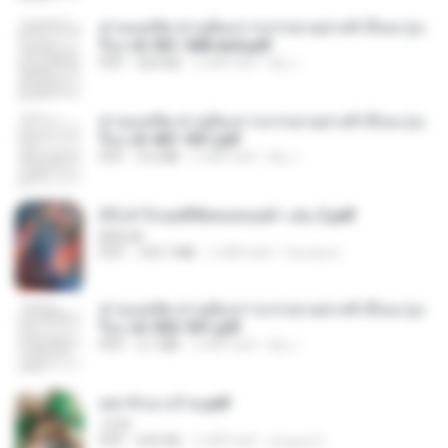
ท่านแม่ทัพ ท่านต้องการภรรยาอย่างข้าถึงจะรุ่งเ
รือง ch 561-568 end.pdf
PDF
502 KB
2 महीने पहले
My J.
ท่านแม่ทัพ ท่านต้องการภรรยาอย่างข้าถึงจะรุ่งเ
รือง ch 401-501.pdf
PDF
3.6 MB
2 महीने पहले
My J.
(Y) ฝ่าวิกฤตพิชิตหอคอยดำ เล่ม 2.pdf
BAILIW
PDF
109.7 MB
2 महीने पहले
Pandarin
ท่านแม่ทัพ ท่านต้องการภรรยาอย่างข้าถึงจะรุ่งเ
รือง ch 502-551.pdf
PDF
3.1 MB
2 महीने पहले
My J.
หย่ารักนางร้าย.pdf
1234
PDF
692 KB
3 महीने पहले
yingyai S.