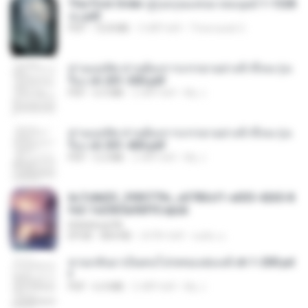
The First Order สู่รุ่งอรุณแห่งมวลมนุษย์ 1-1328
จบ.pdf
PDF
72.8 MB
3 महीने पहले
Theerasak G.
ท่านแม่ทัพ ท่านต้องการภรรยาอย่างข้าถึงจะรุ่งเ
รือง ch 201-300.pdf
PDF
6.5 MB
2 महीने पहले
My J.
ท่านแม่ทัพ ท่านต้องการภรรยาอย่างข้าถึงจะรุ่งเ
รือง ch 301-400.pdf
PDF
5.2 MB
2 महीने पहले
My J.
6c7c8d33_3f85779c_e3783cf1-e033-4265-8
fe2-1e23b5a9dff0.epub
littlebbear96
EPUB
804 KB
24 दिन पहले
ทอฝัน ม.
หวนกลับมาเป็นคนโปรดของฮ่องเต้ ch 1-200.pd
f
PDF
6.4 MB
2 महीने पहले
My J.