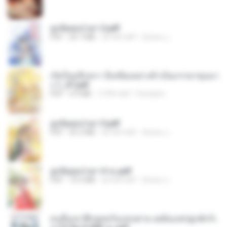
ฮูหยิuสุดป่วuฯ 2.pdf
PDF
64.7 MB
एक साल पहले
ณิชพน แ.
เกิดใหม่อีกครา อี๋เหนียงอย่างข้าเป็นภรรยาขุนนา
ง 1_ST.pdf
PDF
4.9 MB
15 दिन पहले
Pandarin
ฮูหยิuสุดป่วuฯ 3.pdf
PDF
65.3 MB
एक साल पहले
ณิชพน แ.
ฮูหยิuสุดป่วuฯ 4 จบ.pdf
PDF
72.5 MB
एक साल पहले
ณิชพน แ.
คนอื่นเขาฝึกยุทธกันแทบตาย แต่ฉันแค่ปลูกผักก็เ