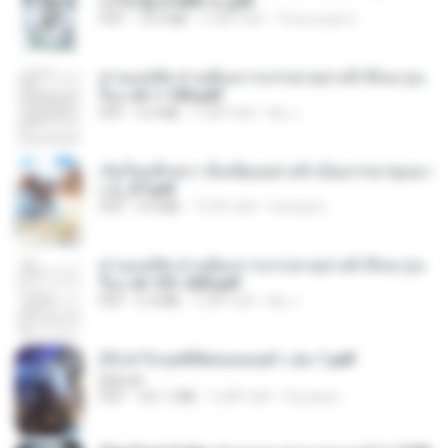
ก่งได้ Ep.0-600 จบ.pdf
PDF
19.0 MB
3 महीने पहले
Theerasak G.
ท่านแม่ทัพ ท่านต้องการภรรยาอย่างข้าถึงจะรุ่งเ
รือง ch 1-100.pdf
PDF
4.4 MB
2 महीने पहले
My J.
เกิดใหม่อีกครา อี๋เหนียงอย่างข้าเป็นภรรยาขุนนา
ง 2_ST.pdf
PDF
4.9 MB
15 दिन पहले
Pandarin
ท่านแม่ทัพ ท่านต้องการภรรยาอย่างข้าถึงจะรุ่งเ
รือง ch 101-200.pdf
PDF
5.4 MB
2 महीने पहले
My J.
(Y) ฝ่าวิกฤตพิชิตหอคอยดำ เล่ม 1.pdf
BAILIW
PDF
101.1 MB
2 महीने पहले
Pandarin