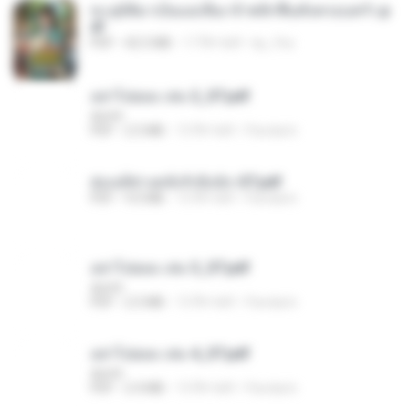
ทะลุมิติมาเป็นแม่เลี้ยง ข้าพลิกฟื้นทั้งครอบครัว.p
df
PDF
42.5 MB
17 दिन पहले
kp_fha
อย่าไปยอม เล่ม 2_ST.pdf
decht
PDF
2.5 MB
15 दिन पहले
Pandarin
ฮ่องเต้ช่างคลั่งรักยิ่งนัก-ST.pdf
PDF
9.0 MB
15 दिन पहले
Pandarin
อย่าไปยอม เล่ม 3_ST.pdf
decht
PDF
2.5 MB
15 दिन पहले
Pandarin
อย่าไปยอม เล่ม 4_ST.pdf
decht
PDF
2.4 MB
15 दिन पहले
Pandarin