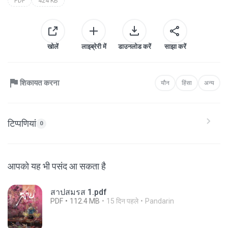
PDF
424 KB
खोलें
लाइब्रेरी में
डाउनलोड करें
साझा करें
शिकायत करना
यौन
हिंसा
अन्य
टिप्पणियां
0
आपको यह भी पसंद आ सकता है
สาปสมรส 1.pdf
PDF
112.4 MB
15 दिन पहले
Pandarin