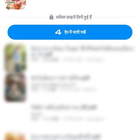
अधिक फ़ाइलें छिपी हुई हैं
ऐप में जारी रखें
ย้อนเวลากลับมาในยุค 70 ชีวิตครั้งนี้ฉันขอเลือกเ
อง จบ.pdf
PDF
32.8 MB
15 दिन पहले
Pandarin
ฉันไม่ต้องการพร สุจิรัน.pdf
tanmobza@gmail.com
PDF
1.4 MB
24 दिन पहले
Mob K.
รัตติกาลพิรุณสิบสารท_RZ.pdf
decht
PDF
11.5 MB
15 दिन पहले
Pandarin
ฝ่าบาททรงพระเจริญหมื่นปี1.pdf