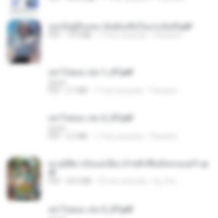
เธอเป็นผู้รับเหมาอันดับหนึ่งในแกแล็คซี่.pdf
PDF
19.9 MB
17 hari yang lalu
Pandarin
อย่าไปยอม เล่ม 1_ST.pdf
decht
PDF
2.7 MB
17 hari yang lalu
Pandarin
อย่าไปยอม เล่ม 2_ST.pdf
decht
PDF
2.5 MB
17 hari yang lalu
Pandarin
ทะลุมิติมาเป็นแม่เลี้ยง ข้าพลิกฟื้นทั้งครอบครัว.p
df
PDF
42.5 MB
20 hari yang lalu
kp_fha
อย่าไปยอม เล่ม 3_ST.pdf