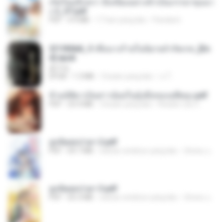
เกิดใหม่อีกครา อี๋เหนียงอย่างข้าเป็นภรรยาขุนนา
ง 2_ST.pdf
PDF
4.9 MB
17 hari yang lalu
Pandarin
3f1f85b8_ข้าคือนางร้ายในนิยายจำกัดเรท_[En
d].epub
君子生
EPUB
1.3 MB
3 bulan yang lalu
เจ โ.
ข้ามมิติมาเป็นสาวน้อยในอุ้งมือของอดีตลุง.pdf
PDF
25.4 MB
3 bulan yang lalu
Reader Lily O.
ฮูหยิuสุดป่วuฯ 2.pdf
PDF
64.7 MB
sekitar setahun yang lalu
ณิชพน แ.
ฮูหยิuสุดป่วuฯ 3.pdf
PDF
65.3 MB
sekitar setahun yang lalu
ณิชพน แ.