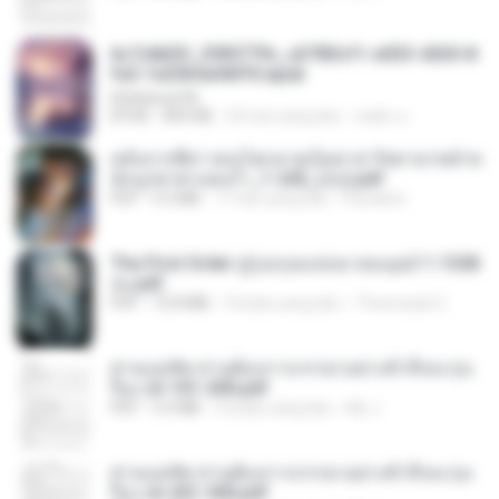
6c7c8d33_3f85779c_e3783cf1-e033-4265-8
fe2-1e23b5a9dff0.epub
littlebbear96
EPUB
804 KB
26 hari yang lalu
ทอฝัน ม.
หลังจากพี่สาวคนโตกลายเป็นทาส รัชทายาทตำห
นักบูรพาตาแดงก่ำ_1-242_(จบ).pdf
PDF
9.3 MB
17 hari yang lalu
Pandarin
The First Order สู่รุ่งอรุณแห่งมวลมนุษย์ 1-1328
จบ.pdf
PDF
72.8 MB
3 bulan yang lalu
Theerasak G.
ท่านแม่ทัพ ท่านต้องการภรรยาอย่างข้าถึงจะรุ่งเ
รือง ch 101-200.pdf
PDF
5.4 MB
2 bulan yang lalu
My J.
ท่านแม่ทัพ ท่านต้องการภรรยาอย่างข้าถึงจะรุ่งเ
รือง ch 201-300.pdf