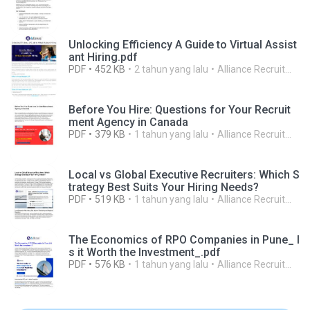
Unlocking Efficiency A Guide to Virtual Assist
ant Hiring.pdf
PDF
452 KB
2 tahun yang lalu
Alliance Recruitment A.
Before You Hire: Questions for Your Recruit
ment Agency in Canada
PDF
379 KB
1 tahun yang lalu
Alliance Recruitment A.
Local vs Global Executive Recruiters: Which S
trategy Best Suits Your Hiring Needs?
PDF
519 KB
1 tahun yang lalu
Alliance Recruitment A.
The Economics of RPO Companies in Pune_ I
s it Worth the Investment_.pdf
PDF
576 KB
1 tahun yang lalu
Alliance Recruitment A.