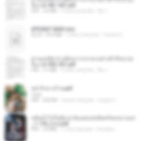
รือง ch 401-501.pdf
PDF
3.6 MB
2 bulan yang lalu
My J.
SPIUNAT MAVI.xlsx
XLSX
99.4 MB
2 tahun yang lalu
Susann S.
ท่านแม่ทัพ ท่านต้องการภรรยาอย่างข้าถึงจะรุ่งเ
รือง ch 502-551.pdf
PDF
3.1 MB
2 bulan yang lalu
My J.
หย่ารักนางร้าย.pdf
1234
PDF
692 KB
3 bulan yang lalu
yingyai S.
หลังเข้าไปในนิยาย ฉันแย่งแสงจันทร์ของนางเอก
_1-154_(จบ).pdf
PDF
5.6 MB
17 hari yang lalu
Pandarin