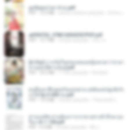
ฮูหยิuสุดป่วuฯ 4 จบ.pdf
PDF
72.5 MB
sekitar setahun yang lalu
ณิชพน แ.
a6994762_9786160043507PDF.pdf
PDF
15.7 MB
3 bulan yang lalu
อริยา ด.
[A Chu] การเกิดใหม่ของหมอหญิงเทวดา l ชายา
ท่านอ๋องปีศาจ [จบ].pdf
PDF
35.5 MB
17 hari yang lalu
Pandarin
คนอื่นเขาฝึกยุทธกันแทบตาย แต่ฉันแค่ปลูกผักก็เ
ก่งได้ Ep.0-600 จบ.pdf
PDF
19.0 MB
3 bulan yang lalu
Theerasak G.
ท่านแม่ทัพ ท่านต้องการภรรยาอย่างข้าถึงจะรุ่งเ
รือง ch 1-100.pdf
PDF
4.4 MB
2 bulan yang lalu
My J.