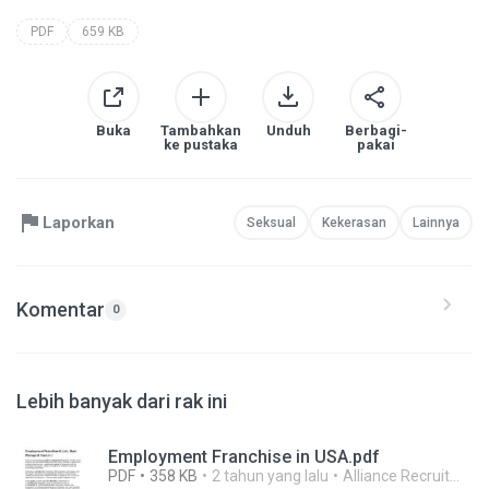
PDF
659 KB
Buka
Tambahkan
Unduh
Berbagi-
ke pustaka
pakai
Laporkan
Seksual
Kekerasan
Lainnya
Komentar
0
Lebih banyak dari rak ini
Employment Franchise in USA.pdf
PDF
358 KB
2 tahun yang lalu
Alliance Recruitment A.