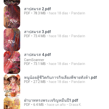
สาปสมรส 2.pdf
PDF
78.3 MB
hace 18 días
Pandarin
สาปสมรส 3.pdf
PDF
73.4 MB
hace 18 días
Pandarin
สาปสมรส 4.pdf
CamScanner
PDF
73.1 MB
hace 18 días
Pandarin
หนูน้อยสู้ชีวิตกับภารกิจเลี้ยงพี่ชายทั้งห้า.pdf
PDF
27.2 MB
hace 18 días
Pandarin
ฝ่าบาททรงพระเจริญหมื่นปี1.pdf
PDF
6.4 MB
hace un año
Orasa K.