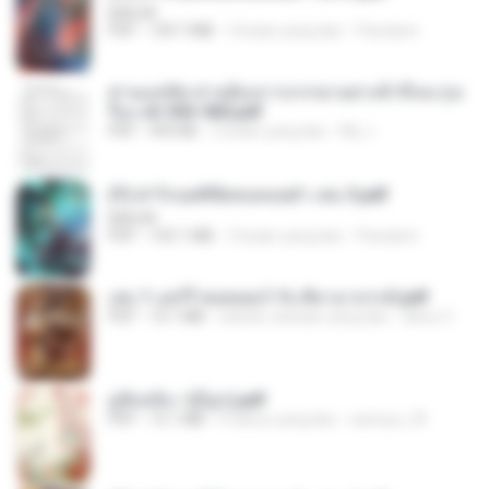
BAILIW
PDF
109.7 MB
3 bulan yang lalu
Pandarin
ท่านแม่ทัพ ท่านต้องการภรรยาอย่างข้าถึงจะรุ่งเ
รือง ch 553-560.pdf
PDF
493 KB
2 bulan yang lalu
My J.
(Y) ฝ่าวิกฤตพิชิตหอคอยดำ เล่ม 3.pdf
BAILIW
PDF
103.1 MB
3 bulan yang lalu
Pandarin
เล่ม 1 แฮร์รี่ พอตเตอร์ กับ ศิลาอาถรรพ์.pdf
PDF
10.1 MB
sekitar sebulan yang lalu
alexz Z.
มู่ชิงหลิง✅(มีลูก).pdf
PDF
15.1 MB
4 tahun yang lalu
sarinya_29