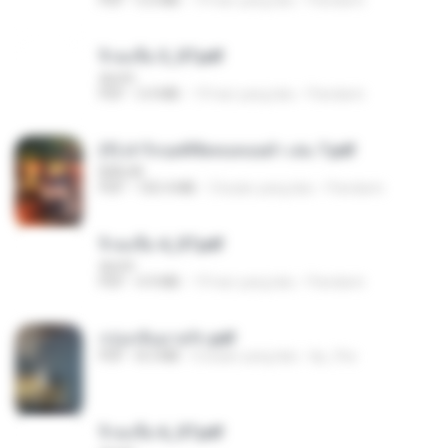
PDF
5.0 MB
19 hari yang lalu
Pandarin
จิ่วฉงจื่อ 3_ST.pdf
decht
PDF
3.4 MB
19 hari yang lalu
Pandarin
(Y) ฝ่าวิกฤตพิชิตหอคอยดำ เล่ม 7.pdf
BAILIW
PDF
105.4 MB
3 bulan yang lalu
Pandarin
จิ่วฉงจื่อ 4_ST.pdf
decht
PDF
4.9 MB
19 hari yang lalu
Pandarin
กรุ่นกลิ่นอายรัก.pdf
PDF
8.3 MB
6 bulan yang lalu
kp_fha
จิ่วฉงจื่อ 6_ST.pdf