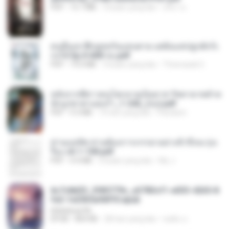
PDF
15.7 MB
3 bulan yang lalu
อริยา ด.
คนอื่นเขาฝึกยุทธกันแทบตาย แต่ฉันแค่ปลูกผักก็เ
ก่งได้ Ep.0-600 จบ.pdf
PDF
19.0 MB
3 bulan yang lalu
Theerasak G.
หลังจากพี่สาวคนโตกลายเป็นทาส รัชทายาทตำห
นักบูรพาตาแดงก่ำ_1-242_(จบ).pdf
PDF
9.3 MB
19 hari yang lalu
Pandarin
ท่านแม่ทัพ ท่านต้องการภรรยาอย่างข้าถึงจะรุ่งเ
รือง ch 1-100.pdf
PDF
4.4 MB
2 bulan yang lalu
My J.
6c7c8d33_3f85779c_e3783cf1-e033-4265-8
fe2-1e23b5a9dff0.epub
littlebbear96
EPUB
804 KB
28 hari yang lalu
ทอฝัน ม.