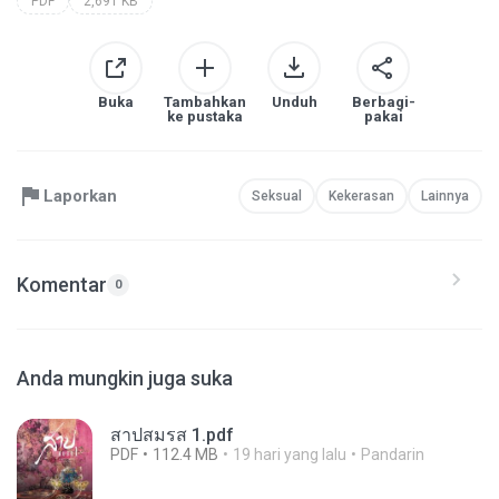
PDF
2,691 KB
Buka
Tambahkan
Unduh
Berbagi-
ke pustaka
pakai
Laporkan
Seksual
Kekerasan
Lainnya
Komentar
0
Anda mungkin juga suka
สาปสมรส 1.pdf
PDF
112.4 MB
19 hari yang lalu
Pandarin