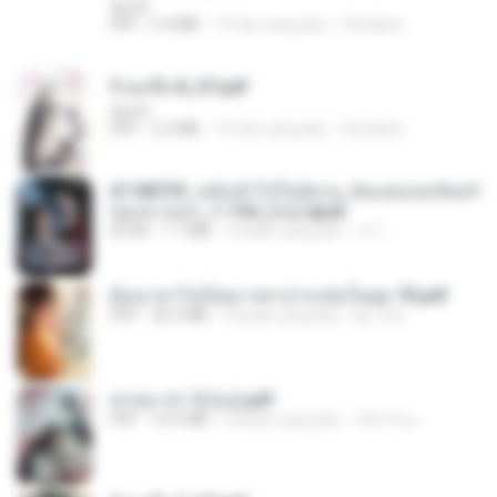
decht
PDF
5.4 MB
19 hari yang lalu
Pandarin
จิ่วฉงจื่อ 8_ST.pdf
decht
PDF
5.2 MB
19 hari yang lalu
Pandarin
6118073f_หลังเข้าไปในนิยาย_ฉันแย่งแสงจันทร์
ของนางเอก_1-154_(จบ).epub
EPUB
1.1 MB
3 bulan yang lalu
เจ โ.
ย้อนเวลาไปเป็นมารดาปากแซ่บในยุค 70.pdf
PDF
26.5 MB
3 bulan yang lalu
kp_fha
ฆ่าหมาป่า 5 (จบ).pdf
PDF
10.4 MB
5 bulan yang lalu
เลิฟ รักนะ