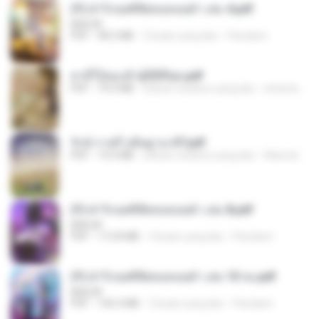
(Y) ฝ่าวิกฤตพิชิตหอคอยดำ เล่ม 4.pdf
BAILIW
PDF
98.2 MB
3 bulan yang lalu
Pandarin
สามีใบ้ของข้าผู้นี้ดีที่สุด.pdf
PDF
79.0 MB
sekitar setahun yang lalu
whanta W.
รักษ์-ราตรี อธิษฐาน-ST.pdf
PDF
19.0 MB
sekitar setahun yang lalu
Wannida P.
(Y) ฝ่าวิกฤตพิชิตหอคอยดำ เล่ม 8.pdf
BAILIW
PDF
113.8 MB
3 bulan yang lalu
Pandarin
(Y) ฝ่าวิกฤตพิชิตหอคอยดำ เล่ม 10 จบ.pdf
BAILIW
PDF
106.4 MB
3 bulan yang lalu
Pandarin