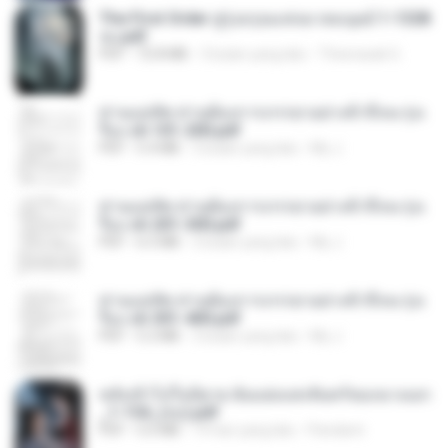
The First Order สู่รุ่งอรุณแห่งมวลมนุษย์ 1-1328
จบ.pdf
PDF
72.8 MB
3 bulan yang lalu
Theerasak G.
ท่านแม่ทัพ ท่านต้องการภรรยาอย่างข้าถึงจะรุ่งเ
รือง ch 101-200.pdf
PDF
5.4 MB
2 bulan yang lalu
My J.
ท่านแม่ทัพ ท่านต้องการภรรยาอย่างข้าถึงจะรุ่งเ
รือง ch 201-300.pdf
PDF
6.5 MB
2 bulan yang lalu
My J.
ท่านแม่ทัพ ท่านต้องการภรรยาอย่างข้าถึงจะรุ่งเ
รือง ch 301-400.pdf
PDF
5.2 MB
2 bulan yang lalu
My J.
หลังเข้าไปในนิยาย ฉันแย่งแสงจันทร์ของนางเอก
_1-154_(จบ).pdf
PDF
5.6 MB
19 hari yang lalu
Pandarin