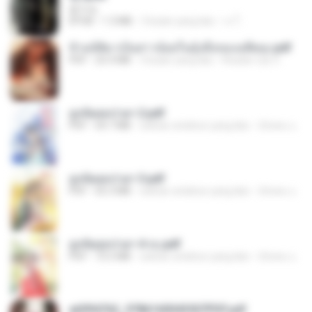
君子生
EPUB
1.3 MB
3 bulan yang lalu
เจ โ.
ข้ามมิติมาเป็นสาวน้อยในอุ้งมือของอดีตลุง.pdf
PDF
25.4 MB
3 bulan yang lalu
Reader Lily O.
ฮูหยิuสุดป่วuฯ 2.pdf
PDF
64.7 MB
sekitar setahun yang lalu
ณิชพน แ.
ฮูหยิuสุดป่วuฯ 3.pdf
PDF
65.3 MB
sekitar setahun yang lalu
ณิชพน แ.
ฮูหยิuสุดป่วuฯ 4 จบ.pdf
PDF
72.5 MB
sekitar setahun yang lalu
ณิชพน แ.
a6994762_9786160043507PDF.pdf