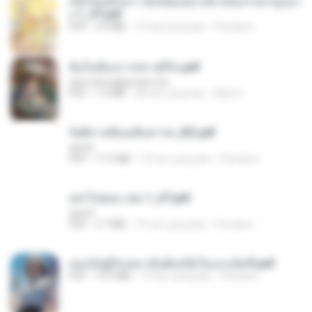
เกิดใหม่อีกครา อี๋เหนียงอย่างข้าเป็นภรรยาขุนนา
ง 1_ST.pdf
PDF
4.9 MB
19 hari yang lalu
Pandarin
ฉันไม่ต้องการพร สุจิรัน.pdf
tanmobza@gmail.com
PDF
1.4 MB
28 hari yang lalu
Mob K.
รัตติกาลพิรุณสิบสารท_RZ.pdf
decht
PDF
11.5 MB
19 hari yang lalu
Pandarin
อย่าไปยอม เล่ม 1_ST.pdf
decht
PDF
2.7 MB
19 hari yang lalu
Pandarin
เธอเป็นผู้รับเหมาอันดับหนึ่งในแกแล็คซี่.pdf
PDF
19.9 MB
19 hari yang lalu
Pandarin