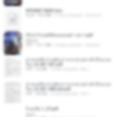
SPIUNAT MAVI.xlsx
XLSX
99.4 MB
2 tahun yang lalu
Susann S.
(Y) ฝ่าวิกฤตพิชิตหอคอยดำ เล่ม 1.pdf
BAILIW
PDF
101.1 MB
3 bulan yang lalu
Pandarin
ท่านแม่ทัพ ท่านต้องการภรรยาอย่างข้าถึงจะรุ่งเ
รือง ch 401-501.pdf
PDF
3.6 MB
2 bulan yang lalu
My J.
ท่านแม่ทัพ ท่านต้องการภรรยาอย่างข้าถึงจะรุ่งเ
รือง ch 561-568 end.pdf
PDF
502 KB
2 bulan yang lalu
My J.
จิ่วฉงจื่อ 1_ST.pdf
decht