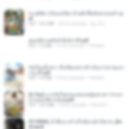
ทะลุมิติมาเป็นแม่เลี้ยง ข้าพลิกฟื้นทั้งครอบครัว.p
df
PDF
42.5 MB
22 hari yang lalu
kp_fha
ฮ่องเต้ช่างคลั่งรักยิ่งนัก-ST.pdf
PDF
9.0 MB
19 hari yang lalu
Pandarin
เกิดใหม่อีกครา อี๋เหนียงอย่างข้าเป็นภรรยาขุนนา
ง 2_ST.pdf
PDF
4.9 MB
19 hari yang lalu
Pandarin
[A Chu] การเกิดใหม่ของหมอหญิงเทวดา l ชายา
ท่านอ๋องปีศาจ [จบ].pdf
PDF
35.5 MB
19 hari yang lalu
Pandarin
3f1f85b8_ข้าคือนางร้ายในนิยายจำกัดเรท_[En
d].epub