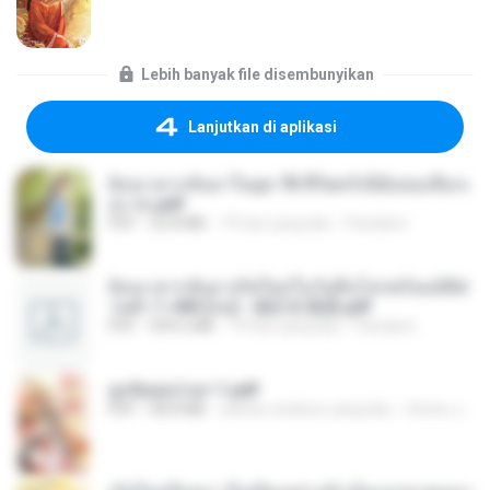
Lebih banyak file disembunyikan
Lanjutkan di aplikasi
ย้อนเวลากลับมาในยุค 70 ชีวิตครั้งนี้ฉันขอเลือกเ
อง จบ.pdf
PDF
32.8 MB
19 hari yang lalu
Pandarin
ย้อนเวลากลับมาเกิดใหม่ในวันสิ้นโลกพร้อมมิติส่
วนตัว 1-443 [จบ] - 揍趴长颈鹿.pdf
PDF
499.6 MB
19 hari yang lalu
Pandarin
ฮูหยิuสุดป่วuฯ 1.pdf
PDF
68.8 MB
sekitar setahun yang lalu
ณิชพน แ.