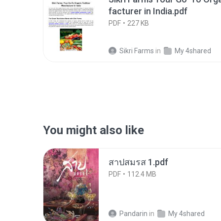
facturer in India.pdf
PDF
227 KB
Sikri Farms
in
My 4shared
You might also like
สาปสมรส 1.pdf
PDF
112.4 MB
Pandarin
in
My 4shared