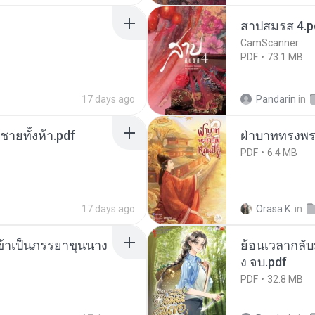
สาปสมรส 4.p
CamScanner
PDF
73.1 MB
17 days ago
Pandarin
in
ี่ชายทั้งห้า.pdf
ฝ่าบาททรงพระ
PDF
6.4 MB
17 days ago
Orasa K.
in
งข้าเป็นภรรยาขุนนาง
ย้อนเวลากลับม
ง จบ.pdf
PDF
32.8 MB