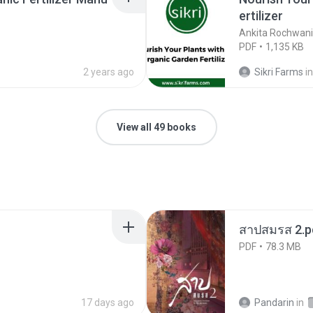
ertilizer
Ankita Rochwani
PDF
1,135 KB
2 years ago
Sikri Farms
in
View all 49 books
สาปสมรส 2.p
PDF
78.3 MB
17 days ago
Pandarin
in