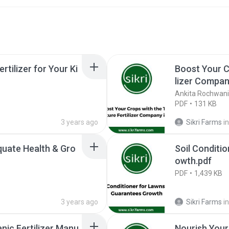
rtilizer for Your Ki
Boost Your C
lizer Company
Ankita Rochwani
PDF
131 KB
3 years ago
Sikri Farms
in
quate Health & Gro
Soil Conditi
owth.pdf
PDF
1,439 KB
3 years ago
Sikri Farms
in
nic Fertilizer Manu
Nourish Your