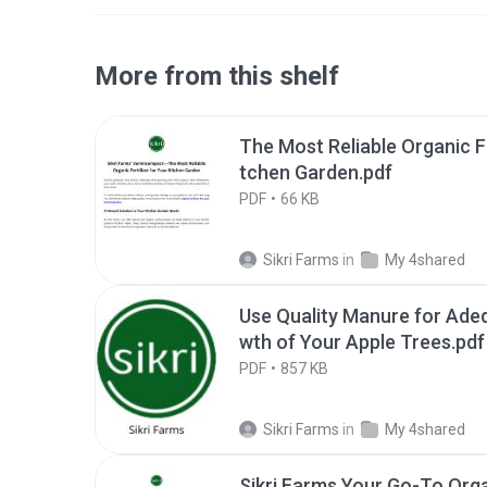
More from this shelf
The Most Reliable Organic Fe
tchen Garden.pdf
PDF
66 KB
Sikri Farms
in
My 4shared
Use Quality Manure for Ade
wth of Your Apple Trees.pdf
PDF
857 KB
Sikri Farms
in
My 4shared
Sikri Farms Your Go-To Orga