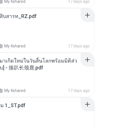
My 4shared
17 days ago
ณสิบสารท_RZ.pdf
My 4shared
17 days ago
มาเกิดใหม่ในวันสิ้นโลกพร้อมมิติส่ว
[จบ] - 揍趴长颈鹿.pdf
My 4shared
17 days ago
่ม 1_ST.pdf