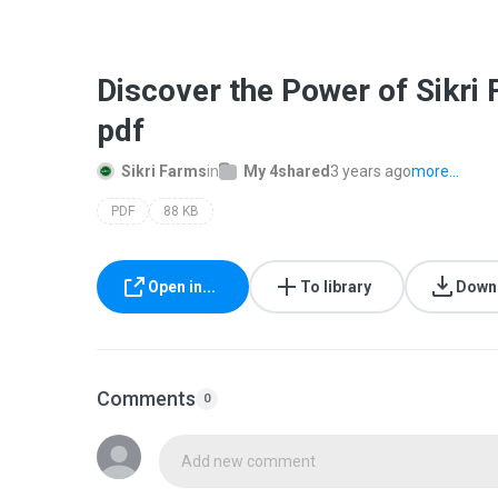
Discover the Power of Sikri
pdf
Sikri Farms
in
My 4shared
3 years ago
more...
PDF
88 KB
Open in...
To library
Down
Comments
0
Add new comment