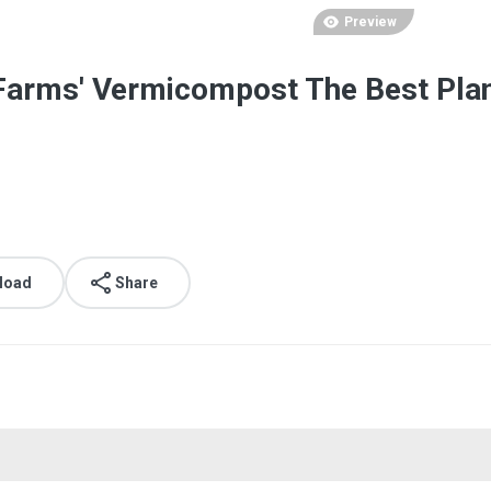
Preview
 Farms' Vermicompost The Best Plan
load
Share