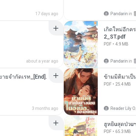
17 days ago
Pandarin
in
เกิดใหม่อีกคร
2_ST.pdf
PDF
4.9 MB
about a year ago
Pandarin
in
ยายจำกัดเรท_[End].
ข้ามมิติมาเป็
PDF
25.4 MB
3 months ago
Reader Lily O.
ฮูหยิuสุดป่วu
PDF
65.3 MB