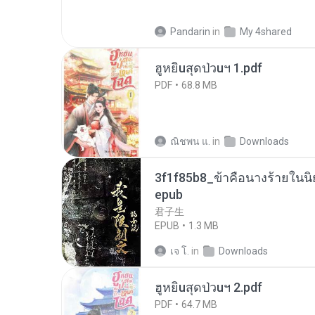
Pandarin
in
My 4shared
ฮูหยิuสุดป่วuฯ 1.pdf
PDF
68.8 MB
ณิชพน แ.
in
Downloads
3f1f85b8_ข้าคือนางร้ายในนิ
epub
君子生
EPUB
1.3 MB
เจ โ.
in
Downloads
ฮูหยิuสุดป่วuฯ 2.pdf
PDF
64.7 MB