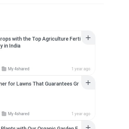
rops with the Top Agriculture Ferti
 in India
My 4shared
1 year ago
oner for Lawns That Guarantees Gr
My 4shared
1 year ago
 Plants with Our Organic Garden F