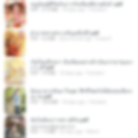
หนูน้อยสู้ชีวิตกับภารกิจเลี้ยงพี่ชายทั้งห้า.pdf
PDF
27.2 MB
18 days ago
Pandarin
ฝ่าบาททรงพระเจริญหมื่นปี1.pdf
PDF
6.4 MB
about a year ago
Orasa K.
เกิดใหม่อีกครา อี๋เหนียงอย่างข้าเป็นภรรยาขุนนา
ง 1_ST.pdf
PDF
4.9 MB
18 days ago
Pandarin
ย้อนเวลากลับมาในยุค 70 ชีวิตครั้งนี้ฉันขอเลือกเ
อง จบ.pdf
PDF
32.8 MB
18 days ago
Pandarin
ฉันไม่ต้องการพร สุจิรัน.pdf
tanmobza@gmail.com
PDF
1.4 MB
26 days ago
Mob K.