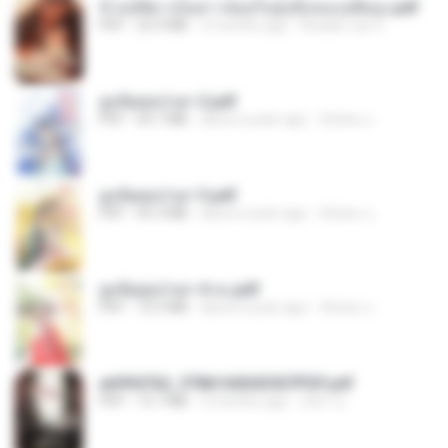
ข้ามมิติมาเป็นสาวน้อยในอุ้งมือของอดีตลุง.pdf
PDF
25.4 MB
3 months ago
Reader Lily O.
ฮูหยิuสุดป่วuฯ 2.pdf
PDF
64.7 MB
about a year ago
ณิชพน แ.
ฮูหยิuสุดป่วuฯ 3.pdf
PDF
65.3 MB
about a year ago
ณิชพน แ.
ฮูหยิuสุดป่วuฯ 4 จบ.pdf
PDF
72.5 MB
about a year ago
ณิชพน แ.
a6994762_9786160043507PDF.pdf
PDF
15.7 MB
3 months ago
อริยา ด.