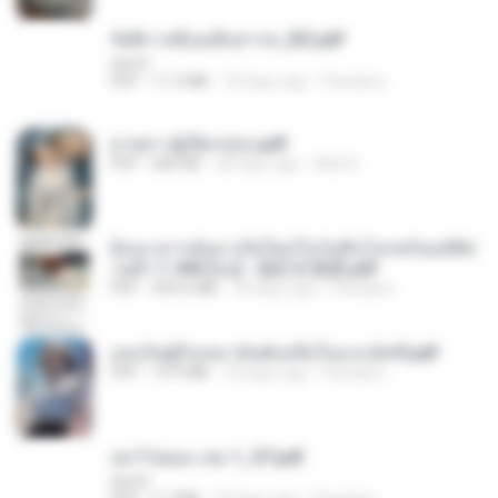
รัตติกาลพิรุณสิบสารท_RZ.pdf
decht
PDF
11.5 MB
18 days ago
Pandarin
ม่ายสาวผู้เปียกปอน.pdf
PDF
684 KB
28 days ago
Mob K.
ย้อนเวลากลับมาเกิดใหม่ในวันสิ้นโลกพร้อมมิติส่
วนตัว 1-443 [จบ] - 揍趴长颈鹿.pdf
PDF
499.6 MB
18 days ago
Pandarin
เธอเป็นผู้รับเหมาอันดับหนึ่งในแกแล็คซี่.pdf
PDF
19.9 MB
18 days ago
Pandarin
อย่าไปยอม เล่ม 1_ST.pdf
decht