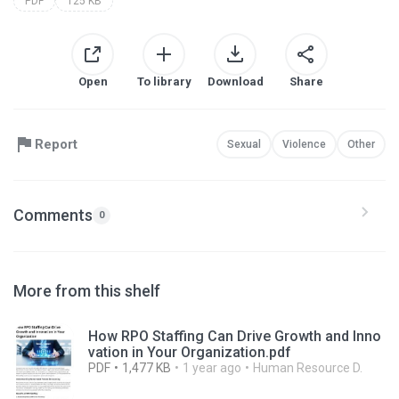
PDF
125 KB
Open
To library
Download
Share
Report
Sexual
Violence
Other
Comments
0
More from this shelf
How RPO Staffing Can Drive Growth and Inno
vation in Your Organization.pdf
PDF
1,477 KB
1 year ago
Human Resource D.