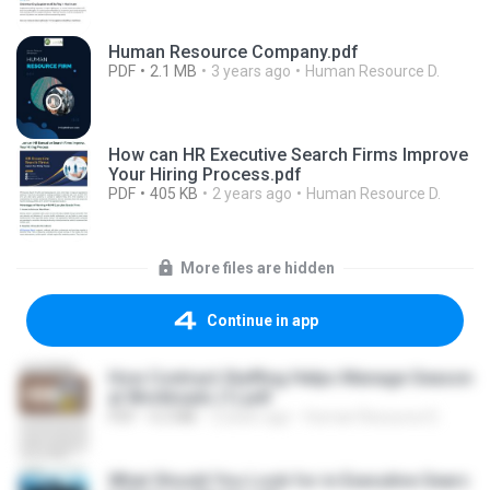
Human Resource Company.pdf
PDF
2.1 MB
3 years ago
Human Resource D.
How can HR Executive Search Firms Improve
Your Hiring Process.pdf
PDF
405 KB
2 years ago
Human Resource D.
More files are hidden
Continue in app
How Contract Staffing Helps Manage Season
al Workloads (1).pdf
PDF
4.2 MB
2 years ago
Human Resource D.
What Should You Look for in Executive Searc