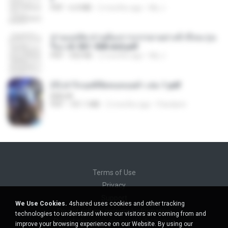
PDF
6.4 MB
2 months ago
My J.
ท่านแม่ทัพ ท่านต้องการภรรยาอย่างข้าถึงจะรุ่งเ
รือง ch 561-568 end.pdf
PDF
502 KB
2 months ago
My J.
(Y) ฝ่าวิกฤตพิชิตหอคอยดำ เล่ม 1.pdf
BAILIW
PDF
101.1 MB
2 months ago
Pandarin
Terms of Use
Privacy
Support
We Use Cookies.
4shared uses cookies and other tracking
Do not sell my personal information
technologies to understand where our visitors are coming from and
Do not share my personal information
improve your browsing experience on our Website. By using our