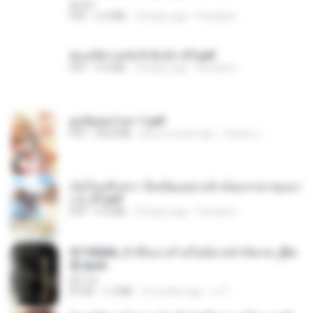
decht
PDF
2.4 MB
18 days ago
Pandarin
ฮ่องเต้ช่างคลั่งรักยิ่งนัก-ST.pdf
PDF
9.0 MB
18 days ago
Pandarin
ฮูหยิuสุดป่วuฯ 1.pdf
PDF
68.8 MB
about a year ago
ณิชพน แ.
เกิดใหม่อีกครา อี๋เหนียงอย่างข้าเป็นภรรยาขุนนา
ง 2_ST.pdf
PDF
4.9 MB
18 days ago
Pandarin
3f1f85b8_ข้าคือนางร้ายในนิยายจำกัดเรท_[En
d].epub
君子生
EPUB
1.3 MB
3 months ago
เจ โ.