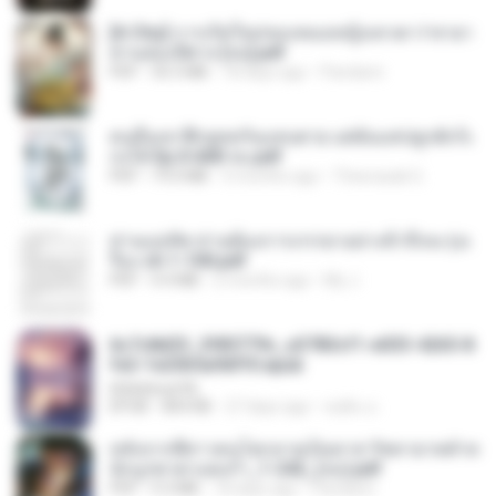
[A Chu] การเกิดใหม่ของหมอหญิงเทวดา l ชายา
ท่านอ๋องปีศาจ [จบ].pdf
PDF
35.5 MB
18 days ago
Pandarin
คนอื่นเขาฝึกยุทธกันแทบตาย แต่ฉันแค่ปลูกผักก็เ
ก่งได้ Ep.0-600 จบ.pdf
PDF
19.0 MB
3 months ago
Theerasak G.
ท่านแม่ทัพ ท่านต้องการภรรยาอย่างข้าถึงจะรุ่งเ
รือง ch 1-100.pdf
PDF
4.4 MB
2 months ago
My J.
6c7c8d33_3f85779c_e3783cf1-e033-4265-8
fe2-1e23b5a9dff0.epub
littlebbear96
EPUB
804 KB
27 days ago
ทอฝัน ม.
หลังจากพี่สาวคนโตกลายเป็นทาส รัชทายาทตำห
นักบูรพาตาแดงก่ำ_1-242_(จบ).pdf
PDF
9.3 MB
18 days ago
Pandarin