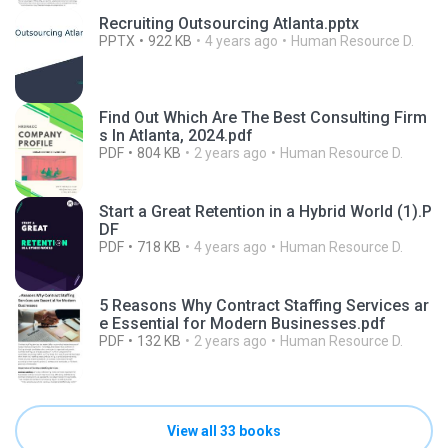
Recruiting Outsourcing Atlanta.pptx
PPTX
922 KB
4 years ago
Human Resource D.
Find Out Which Are The Best Consulting Firm
s In Atlanta, 2024.pdf
PDF
804 KB
2 years ago
Human Resource D.
Start a Great Retention in a Hybrid World (1).P
DF
PDF
718 KB
4 years ago
Human Resource D.
5 Reasons Why Contract Staffing Services ar
e Essential for Modern Businesses.pdf
PDF
132 KB
2 years ago
Human Resource D.
View all 33 books