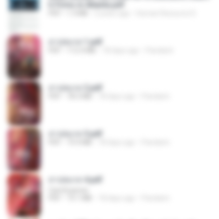
h Firms in Atlanta.pdf
PDF
1.3 MB
2 years ago
Human Resource D.
สาปสมรส 1.pdf
PDF
112.4 MB
18 days ago
Pandarin
สาปสมรส 2.pdf
PDF
78.3 MB
18 days ago
Pandarin
สาปสมรส 3.pdf
PDF
73.4 MB
18 days ago
Pandarin
สาปสมรส 4.pdf
CamScanner
PDF
73.1 MB
18 days ago
Pandarin