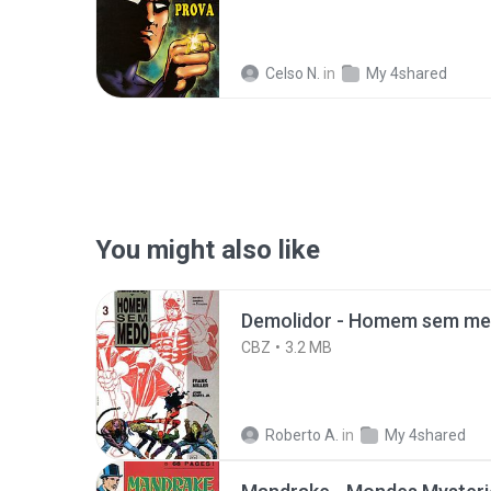
Celso N.
in
My 4shared
You might also like
Demolidor - Homem sem med
CBZ
3.2 MB
Roberto A.
in
My 4shared