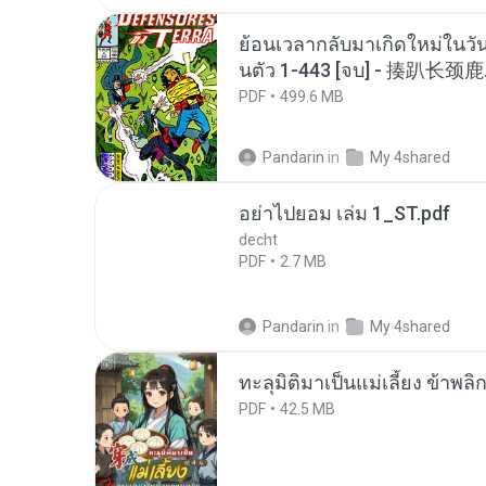
ย้อนเวลากลับมาเกิดใหม่ในวัน
นตัว 1-443 [จบ] - 揍趴长颈鹿
PDF
499.6 MB
Pandarin
in
My 4shared
อย่าไปยอม เล่ม 1_ST.pdf
decht
PDF
2.7 MB
Pandarin
in
My 4shared
ทะลุมิติมาเป็นแม่เลี้ยง ข้าพลิ
PDF
42.5 MB