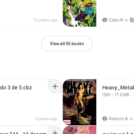
12 years ago
Celso N.
in
View all 55 books
o 3 de 5.cbz
Heavy_Metal
CBR
71.0 MB
5 years ago
Roberto A.
in