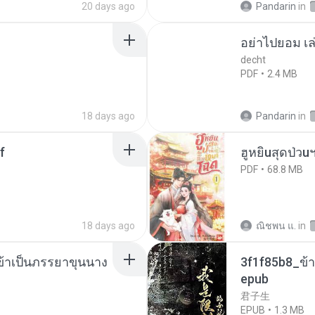
20 days ago
Pandarin
in
อย่าไปยอม เล
decht
PDF
2.4 MB
18 days ago
Pandarin
in
f
ฮูหยิuสุดป่วu
PDF
68.8 MB
18 days ago
ณิชพน แ.
in
งข้าเป็นภรรยาขุนนาง
3f1f85b8_ข้า
epub
君子生
EPUB
1.3 MB