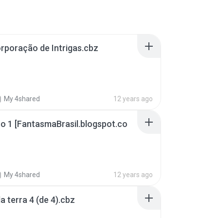
poração de Intrigas.cbz
My 4shared
12 years ago
 1 [FantasmaBrasil.blogspot.co
My 4shared
12 years ago
 terra 4 (de 4).cbz