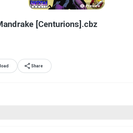
Preview
andrake [Centurions].cbz
load
Share