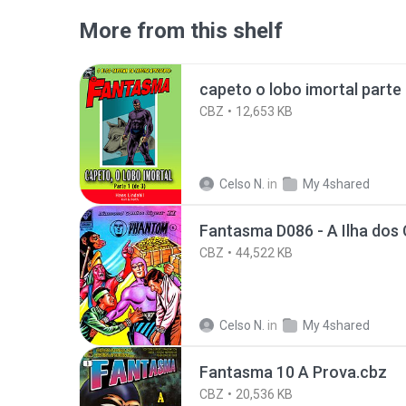
More from this shelf
capeto o lobo imortal parte
CBZ
12,653 KB
Celso N.
in
My 4shared
Fantasma D086 - A Ilha dos
CBZ
44,522 KB
Celso N.
in
My 4shared
Fantasma 10 A Prova.cbz
CBZ
20,536 KB