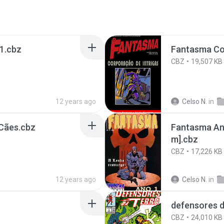
 1.cbz
Fantasma Cor
CBZ
19,507 KB
12 years ago
Celso N.
in
 Cães.cbz
Fantasma Ano
m].cbz
CBZ
17,226 KB
12 years ago
Celso N.
in
defensores da
CBZ
24,010 KB