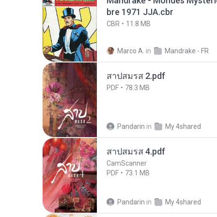
Mandrake - Mondes Mysteri
bre 1971 JJA.cbr
CBR
11.8 MB
Marco A.
in
Mandrake - FR
สาปสมรส 2.pdf
PDF
78.3 MB
Pandarin
in
My 4shared
สาปสมรส 4.pdf
CamScanner
PDF
73.1 MB
Pandarin
in
My 4shared