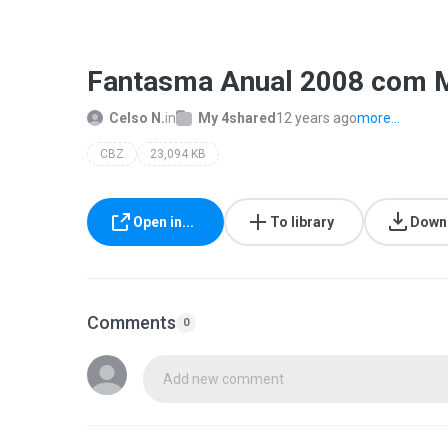
Fantasma Anual 2008 com M
Celso N.
in
My 4shared
12 years ago
more...
CBZ
23,094 KB
Open in...
To library
Down
Comments
0
Add new comment