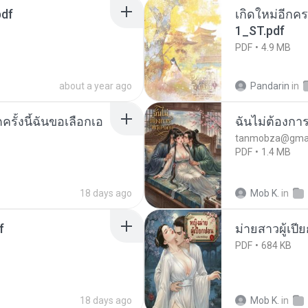
pdf
เกิดใหม่อีกคร
1_ST.pdf
PDF
4.9 MB
about a year ago
Pandarin
in
ครั้งนี้ฉันขอเลือกเอ
ฉันไม่ต้องการ
tanmobza@gmai
PDF
1.4 MB
18 days ago
Mob K.
in
f
ม่ายสาวผู้เปี
PDF
684 KB
18 days ago
Mob K.
in