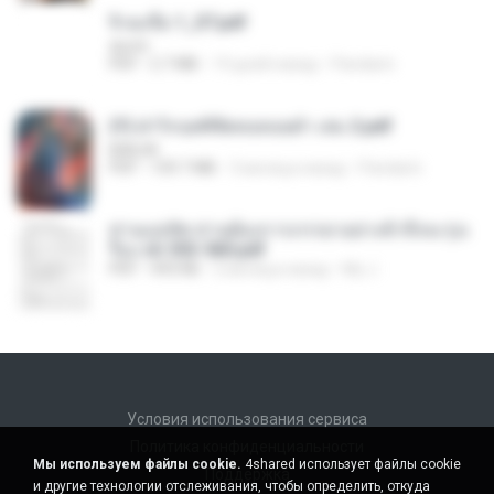
จิ่วฉงจื่อ 1_ST.pdf
decht
PDF
2.7 MB
19 дней назад
Pandarin
(Y) ฝ่าวิกฤตพิชิตหอคอยดำ เล่ม 2.pdf
BAILIW
PDF
109.7 MB
3 месяца назад
Pandarin
ท่านแม่ทัพ ท่านต้องการภรรยาอย่างข้าถึงจะรุ่งเ
รือง ch 553-560.pdf
PDF
493 KB
2 месяца назад
My J.
Условия использования сервиса
Политика конфиденциальности
Мы используем файлы cookie.
4shared использует файлы cookie
Поддержка
и другие технологии отслеживания, чтобы определить, откуда