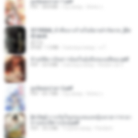
ฮูหยิuสุดป่วuฯ 1.pdf
PDF
68.8 MB
год назад
ณิชพน แ.
3f1f85b8_ข้าคือนางร้ายในนิยายจำกัดเรท_[En
d].epub
君子生
EPUB
1.3 MB
3 месяца назад
เจ โ.
ข้ามมิติมาเป็นสาวน้อยในอุ้งมือของอดีตลุง.pdf
PDF
25.4 MB
3 месяца назад
Reader Lily O.
ฮูหยิuสุดป่วuฯ 2.pdf
PDF
64.7 MB
год назад
ณิชพน แ.
[A Chu] การเกิดใหม่ของหมอหญิงเทวดา l ชายา
ท่านอ๋องปีศาจ [จบ].pdf
PDF
35.5 MB
19 дней назад
Pandarin