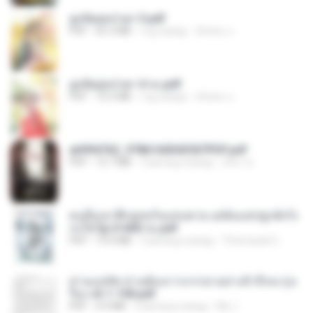
ฮูหยิuสุดป่วuฯ 3.pdf
PDF
65.3 MB
год назад
ณิชพน แ.
ฮูหยิuสุดป่วuฯ 4 จบ.pdf
PDF
72.5 MB
год назад
ณิชพน แ.
a6994762_9786160043507PDF.pdf
PDF
15.7 MB
3 месяца назад
อริยา ด.
คนอื่นเขาฝึกยุทธกันแทบตาย แต่ฉันแค่ปลูกผักก็เ
ก่งได้ Ep.0-600 จบ.pdf
PDF
19.0 MB
3 месяца назад
Theerasak G.
ท่านแม่ทัพ ท่านต้องการภรรยาอย่างข้าถึงจะรุ่งเ
รือง ch 1-100.pdf
PDF
4.4 MB
2 месяца назад
My J.