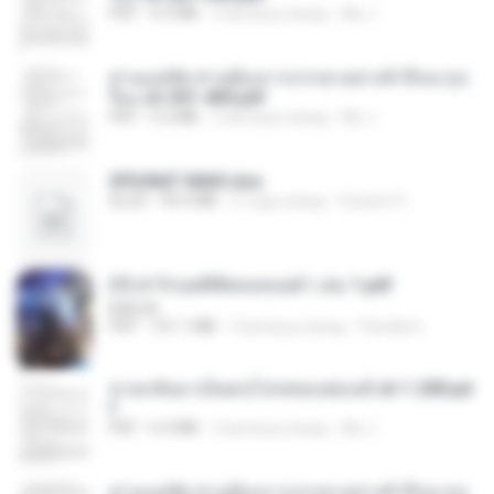
PDF
6.5 MB
2 месяца назад
My J.
ท่านแม่ทัพ ท่านต้องการภรรยาอย่างข้าถึงจะรุ่งเ
รือง ch 301-400.pdf
PDF
5.2 MB
2 месяца назад
My J.
SPIUNAT MAVI.xlsx
XLSX
99.4 MB
2 года назад
Susann S.
(Y) ฝ่าวิกฤตพิชิตหอคอยดำ เล่ม 1.pdf
BAILIW
PDF
101.1 MB
3 месяца назад
Pandarin
หวนกลับมาเป็นคนโปรดของฮ่องเต้ ch 1-200.pd
f
PDF
6.4 MB
2 месяца назад
My J.
ท่านแม่ทัพ ท่านต้องการภรรยาอย่างข้าถึงจะรุ่งเ