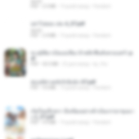
decht
PDF
2.5 MB
19 дней назад
Pandarin
อย่าไปยอม เล่ม 4_ST.pdf
decht
PDF
2.4 MB
19 дней назад
Pandarin
ทะลุมิติมาเป็นแม่เลี้ยง ข้าพลิกฟื้นทั้งครอบครัว.p
df
PDF
42.5 MB
22 дня назад
kp_fha
ฮ่องเต้ช่างคลั่งรักยิ่งนัก-ST.pdf
PDF
9.0 MB
19 дней назад
Pandarin
เกิดใหม่อีกครา อี๋เหนียงอย่างข้าเป็นภรรยาขุนนา
ง 2_ST.pdf
PDF
4.9 MB
19 дней назад
Pandarin