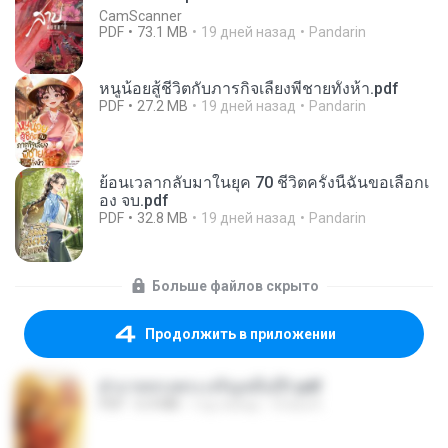
CamScanner
PDF
73.1 MB
19 дней назад
Pandarin
หนูน้อยสู้ชีวิตกับภารกิจเลี้ยงพี่ชายทั้งห้า.pdf
PDF
27.2 MB
19 дней назад
Pandarin
ย้อนเวลากลับมาในยุค 70 ชีวิตครั้งนี้ฉันขอเลือกเ
อง จบ.pdf
PDF
32.8 MB
19 дней назад
Pandarin
Больше файлов скрыто
Продолжить в приложении
ฝ่าบาททรงพระเจริญหมื่นปี1.pdf
PDF
6.4 MB
год назад
Orasa K.