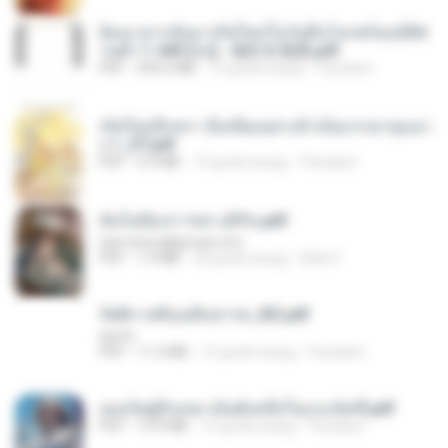
ย้อนเวลากลับมาเกิดใหม่ในวันสิ้นโลกพร้อมมิติส่
วนตัว 1-443 [จบ] - 揍趴长颈鹿.pdf
PDF
499.6 MB
19 дней назад
Pandarin
เกิดใหม่อีกครา อี๋เหนียงอย่างข้าเป็นภรรยาขุนนา
ง 1_ST.pdf
PDF
4.9 MB
19 дней назад
Pandarin
ฉันไม่ต้องการพร สุจิรัน.pdf
tanmobza@gmail.com
PDF
1.4 MB
28 дней назад
Mob K.
รัตติกาลพิรุณสิบสารท_RZ.pdf
decht
PDF
11.5 MB
19 дней назад
Pandarin
เธอเป็นผู้รับเหมาอันดับหนึ่งในแกแล็คซี่.pdf
PDF
19.9 MB
19 дней назад
Pandarin