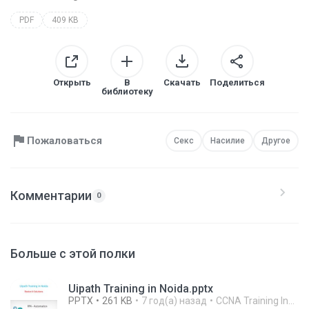
PDF
409 KB
Открыть
В
Скачать
Поделиться
библиотеку
Пожаловаться
Секс
Насилие
Другое
Комментарии
0
Больше с этой полки
Uipath Training in Noida.pptx
PPTX
261 KB
7 год(а) назад
CCNA Training Institute In Noida R.