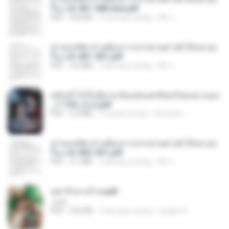
รือง ch 561-568 end.pdf
PDF
502 KB
2 месяца назад
My J.
ท่านแม่ทัพ ท่านต้องการภรรยาอย่างข้าถึงจะรุ่งเ
รือง ch 401-501.pdf
PDF
3.6 MB
2 месяца назад
My J.
หลังเข้าไปในนิยาย ฉันแย่งแสงจันทร์ของนางเอก
_1-154_(จบ).pdf
PDF
5.6 MB
19 дней назад
Pandarin
ท่านแม่ทัพ ท่านต้องการภรรยาอย่างข้าถึงจะรุ่งเ
รือง ch 502-551.pdf
PDF
3.1 MB
2 месяца назад
My J.
หย่ารักนางร้าย.pdf
1234
PDF
692 KB
3 месяца назад
yingyai S.