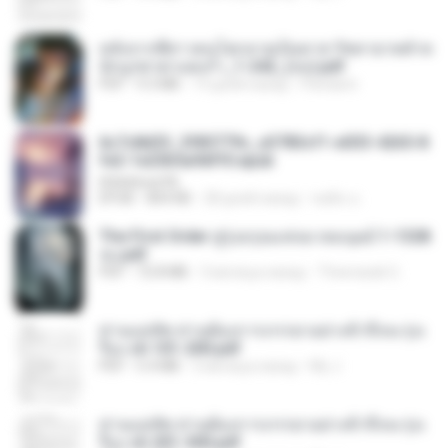
หลังจากพี่สาวคนโตกลายเป็นทาส รัชทายาทตำห
นักบูรพาตาแดงก่ำ_1-242_(จบ).pdf
PDF
9.3 MB
19 дней назад
Pandarin
6c7c8d33_3f85779c_e3783cf1-e033-4265-8
fe2-1e23b5a9dff0.epub
littlebbear96
EPUB
804 KB
28 дней назад
ทอฝัน ม.
The First Order สู่รุ่งอรุณแห่งมวลมนุษย์ 1-1328
จบ.pdf
PDF
72.8 MB
3 месяца назад
Theerasak G.
ท่านแม่ทัพ ท่านต้องการภรรยาอย่างข้าถึงจะรุ่งเ
รือง ch 101-200.pdf
PDF
5.4 MB
2 месяца назад
My J.
ท่านแม่ทัพ ท่านต้องการภรรยาอย่างข้าถึงจะรุ่งเ
รือง ch 201-300.pdf