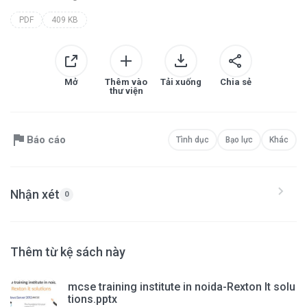
PDF
409 KB
Mở
Thêm vào
Tải xuống
Chia sẻ
thư viện
Báo cáo
Tình dục
Bạo lực
Khác
Nhận xét
0
Thêm từ kệ sách này
mcse training institute in noida-Rexton It solu
tions.pptx