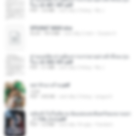
รือง ch 401-501.pdf
PDF
3.6 MB
cách đây 2 tháng
My J.
SPIUNAT MAVI.xlsx
XLSX
99.4 MB
cách đây 2 năm
Susann S.
ท่านแม่ทัพ ท่านต้องการภรรยาอย่างข้าถึงจะรุ่งเ
รือง ch 502-551.pdf
PDF
3.1 MB
cách đây 2 tháng
My J.
หย่ารักนางร้าย.pdf
1234
PDF
692 KB
cách đây 3 tháng
yingyai S.
หลังเข้าไปในนิยาย ฉันแย่งแสงจันทร์ของนางเอก
_1-154_(จบ).pdf
PDF
5.6 MB
cách đây 18 ngày
Pandarin