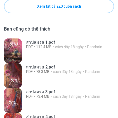
Xem tất cả 220 cuốn sách
Bạn cũng có thể thích
สาปสมรส 1.pdf
PDF
112.4 MB
cách đây 18 ngày
Pandarin
สาปสมรส 2.pdf
PDF
78.3 MB
cách đây 18 ngày
Pandarin
สาปสมรส 3.pdf
PDF
73.4 MB
cách đây 18 ngày
Pandarin
สาปสมรส 4.pdf