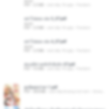
decht
PDF
2.5 MB
cách đây 18 ngày
Pandarin
อย่าไปยอม เล่ม 5_ST.pdf
decht
PDF
2.4 MB
cách đây 18 ngày
Pandarin
อย่าไปยอม เล่ม 4_ST.pdf
decht
PDF
2.4 MB
cách đây 18 ngày
Pandarin
ฮ่องเต้ช่างคลั่งรักยิ่งนัก-ST.pdf
PDF
9.0 MB
cách đây 18 ngày
Pandarin
ฮูหยิuสุดป่วuฯ 1.pdf
PDF
68.8 MB
cách đây khoảng một năm
ณิชพน แ.