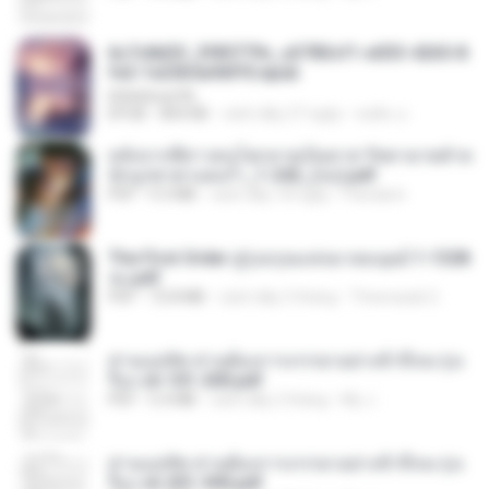
6c7c8d33_3f85779c_e3783cf1-e033-4265-8
fe2-1e23b5a9dff0.epub
littlebbear96
EPUB
804 KB
cách đây 27 ngày
ทอฝัน ม.
หลังจากพี่สาวคนโตกลายเป็นทาส รัชทายาทตำห
นักบูรพาตาแดงก่ำ_1-242_(จบ).pdf
PDF
9.3 MB
cách đây 18 ngày
Pandarin
The First Order สู่รุ่งอรุณแห่งมวลมนุษย์ 1-1328
จบ.pdf
PDF
72.8 MB
cách đây 3 tháng
Theerasak G.
ท่านแม่ทัพ ท่านต้องการภรรยาอย่างข้าถึงจะรุ่งเ
รือง ch 101-200.pdf
PDF
5.4 MB
cách đây 2 tháng
My J.
ท่านแม่ทัพ ท่านต้องการภรรยาอย่างข้าถึงจะรุ่งเ
รือง ch 201-300.pdf