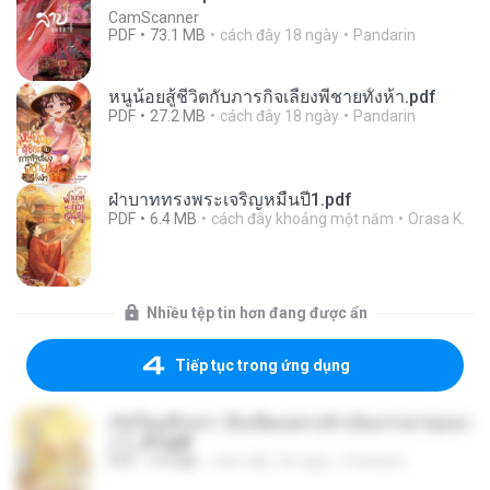
CamScanner
PDF
73.1 MB
cách đây 18 ngày
Pandarin
หนูน้อยสู้ชีวิตกับภารกิจเลี้ยงพี่ชายทั้งห้า.pdf
PDF
27.2 MB
cách đây 18 ngày
Pandarin
ฝ่าบาททรงพระเจริญหมื่นปี1.pdf
PDF
6.4 MB
cách đây khoảng một năm
Orasa K.
Nhiều tệp tin hơn đang được ẩn
Tiếp tục trong ứng dụng
เกิดใหม่อีกครา อี๋เหนียงอย่างข้าเป็นภรรยาขุนนา
ง 1_ST.pdf
PDF
4.9 MB
cách đây 18 ngày
Pandarin