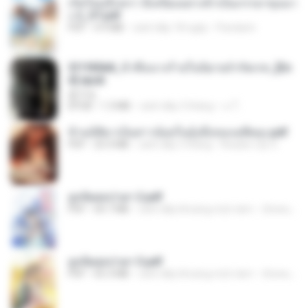
เกิดใหม่อีกครา อี๋เหนียงอย่างข้าเป็นภรรยาขุนนา
ง 2_ST.pdf
PDF
4.9 MB
cách đây 18 ngày
Pandarin
3f1f85b8_ข้าคือนางร้ายในนิยายจำกัดเรท_[En
d].epub
君子生
EPUB
1.3 MB
cách đây 3 tháng
เจ โ.
ข้ามมิติมาเป็นสาวน้อยในอุ้งมือของอดีตลุง.pdf
PDF
25.4 MB
cách đây 3 tháng
Reader Lily O.
ฮูหยิuสุดป่วuฯ 2.pdf
PDF
64.7 MB
cách đây khoảng một năm
ณิชพน แ.
ฮูหยิuสุดป่วuฯ 3.pdf
PDF
65.3 MB
cách đây khoảng một năm
ณิชพน แ.