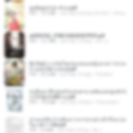
ฮูหยิuสุดป่วuฯ 4 จบ.pdf
PDF
72.5 MB
cách đây khoảng một năm
ณิชพน แ.
a6994762_9786160043507PDF.pdf
PDF
15.7 MB
cách đây 3 tháng
อริยา ด.
[A Chu] การเกิดใหม่ของหมอหญิงเทวดา l ชายา
ท่านอ๋องปีศาจ [จบ].pdf
PDF
35.5 MB
cách đây 18 ngày
Pandarin
คนอื่นเขาฝึกยุทธกันแทบตาย แต่ฉันแค่ปลูกผักก็เ
ก่งได้ Ep.0-600 จบ.pdf
PDF
19.0 MB
cách đây 3 tháng
Theerasak G.
ท่านแม่ทัพ ท่านต้องการภรรยาอย่างข้าถึงจะรุ่งเ
รือง ch 1-100.pdf
PDF
4.4 MB
cách đây 2 tháng
My J.