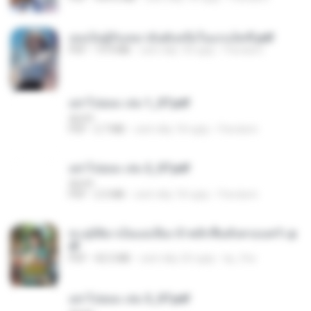
เธอเป็นผู้รับเหมาอันดับหนึ่งในแกแล็คซี่.pdf
PDF
19.9 MB
cách đây 18 ngày
Pandarin
อย่าไปยอม เล่ม 1_ST.pdf
decht
PDF
2.7 MB
cách đây 18 ngày
Pandarin
อย่าไปยอม เล่ม 2_ST.pdf
decht
PDF
2.5 MB
cách đây 18 ngày
Pandarin
ทะลุมิติมาเป็นแม่เลี้ยง ข้าพลิกฟื้นทั้งครอบครัว.p
df
PDF
42.5 MB
cách đây 20 ngày
kp_fha
อย่าไปยอม เล่ม 3_ST.pdf