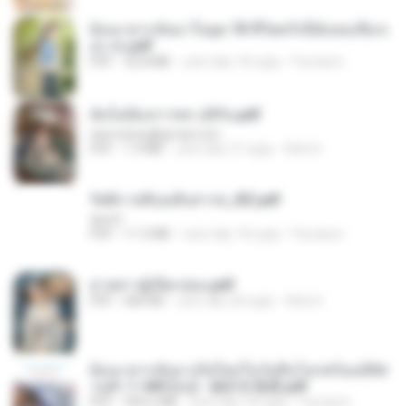
ย้อนเวลากลับมาในยุค 70 ชีวิตครั้งนี้ฉันขอเลือกเ
อง จบ.pdf
PDF
32.8 MB
cách đây 18 ngày
Pandarin
ฉันไม่ต้องการพร สุจิรัน.pdf
tanmobza@gmail.com
PDF
1.4 MB
cách đây 27 ngày
Mob K.
รัตติกาลพิรุณสิบสารท_RZ.pdf
decht
PDF
11.5 MB
cách đây 18 ngày
Pandarin
ม่ายสาวผู้เปียกปอน.pdf
PDF
684 KB
cách đây 28 ngày
Mob K.
ย้อนเวลากลับมาเกิดใหม่ในวันสิ้นโลกพร้อมมิติส่
วนตัว 1-443 [จบ] - 揍趴长颈鹿.pdf
PDF
499.6 MB
cách đây 18 ngày
Pandarin