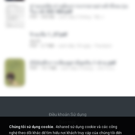
ท่านแม่ทัพ ท่านต้องการภรรยาอย่างข้าถึงจะรุ่งเ
รือง ch 553-560.pdf
PDF
493 KB
cách đây 2 tháng
My J.
จิ่วฉงจื่อ 1_ST.pdf
decht
PDF
2.7 MB
cách đây 18 ngày
Pandarin
(Y)บันทึกการเลี้ยงดูสามียุคหิน 1-4 จบ.pdf
PDF
19.7 MB
cách đây 4 tháng
เลิฟ รักนะ
Điều khoản Sử dụng
Bảo mật
Chúng tôi sử dụng cookie.
4shared sử dụng cookie và các công
Hỗ trợ
nghệ theo dõi khác để tìm hiểu nơi khách truy cập của chúng tôi đến