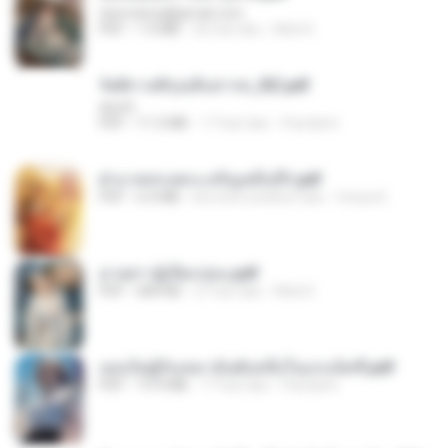
tanmobza@gmail.com
PDF
1.4 MB
26 hari lalu
Mob K.
รัตติกาลพิรุณสิบสารท_RZ.pdf
decht
PDF
11.5 MB
17 hari lalu
Pandarin
ฝ่าบาททรงพระเจริญหมื่นปี1.pdf
PDF
6.4 MB
kira-kira setahun lalu
Orasa K.
ม่ายสาวผู้เปียกปอน.pdf
PDF
684 KB
27 hari lalu
Mob K.
เธอเป็นผู้รับเหมาอันดับหนึ่งในแกแล็คซี่.pdf
PDF
19.9 MB
17 hari lalu
Pandarin