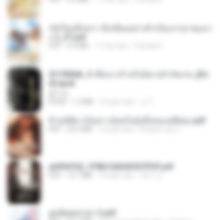
เกิดใหม่อีกครา อี๋เหนียงอย่างข้าเป็นภรรยาขุนนา
ง 2_ST.pdf
PDF
4.9 MB
17 hari lalu
Pandarin
3f1f85b8_ข้าคือนางร้ายในนิยายจำกัดเรท_[En
d].epub
君子生
EPUB
1.3 MB
3 bulan lalu
เจ โ.
ข้ามมิติมาเป็นสาวน้อยในอุ้งมือของอดีตลุง.pdf
PDF
25.4 MB
3 bulan lalu
Reader Lily O.
a6994762_9786160043507PDF.pdf
PDF
15.7 MB
3 bulan lalu
อริยา ด.
ฮูหยิuสุดป่วuฯ 2.pdf