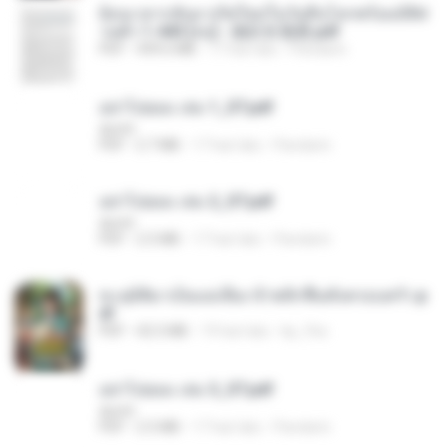
ย้อนเวลากลับมาเกิดใหม่ในวันสิ้นโลกพร้อมมิติส่
วนตัว 1-443 [จบ] - 揍趴长颈鹿.pdf
PDF
499.6 MB
17 hari lalu
Pandarin
อย่าไปยอม เล่ม 1_ST.pdf
decht
PDF
2.7 MB
17 hari lalu
Pandarin
อย่าไปยอม เล่ม 2_ST.pdf
decht
PDF
2.5 MB
17 hari lalu
Pandarin
ทะลุมิติมาเป็นแม่เลี้ยง ข้าพลิกฟื้นทั้งครอบครัว.p
df
PDF
42.5 MB
19 hari lalu
kp_fha
อย่าไปยอม เล่ม 3_ST.pdf
decht
PDF
2.5 MB
17 hari lalu
Pandarin