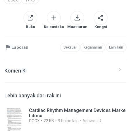
DOCX
17 KB
Buka
Ke pustaka
Muat turun
Kongsi
Laporan
Seksual
Keganasan
Lain-lain
Komen
0
Lebih banyak dari rak ini
Cardiac Rhythm Management Devices Marke
t.docx
DOCX
22 KB
9 bulan lalu
Ashwati D.