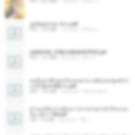
PDF
65.3 MB
1 yıl önce
ณิชพน แ.
ฮูหยิuสุดป่วuฯ 4 จบ.pdf
PDF
72.5 MB
1 yıl önce
ณิชพน แ.
a6994762_9786160043507PDF.pdf
PDF
15.7 MB
3 ay önce
อริยา ด.
คนอื่นเขาฝึกยุทธกันแทบตาย แต่ฉันแค่ปลูกผักก็เ
ก่งได้ Ep.0-600 จบ.pdf
PDF
19.0 MB
3 ay önce
Theerasak G.
ท่านแม่ทัพ ท่านต้องการภรรยาอย่างข้าถึงจะรุ่งเ
รือง ch 1-100.pdf
PDF
4.4 MB
2 ay önce
My J.