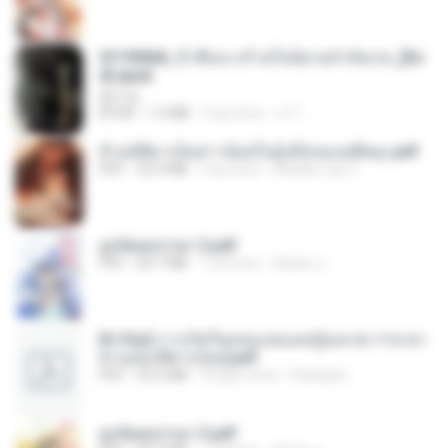
3f1f85b8_ข้าคือนางร้ายในนิยายจำกัดเรท_[En
d].epub
君子生
EPUB
1.3 MB
3 ay önce
เจ โ.
ข้ามมิติมาเป็นสาวน้อยในอุ้งมือของอดีตลุง.pdf
PDF
25.4 MB
3 ay önce
Reader Lily O.
ฮูหยิuสุดป่วuฯ 2.pdf
PDF
64.7 MB
1 yıl önce
ณิชพน แ.
[A Chu] การเกิดใหม่ของหมอหญิงเทวดา l ชายา
ท่านอ๋องปีศาจ [จบ].pdf
PDF
35.5 MB
18 gün önce
Pandarin
ฮูหยิuสุดป่วuฯ 3.pdf