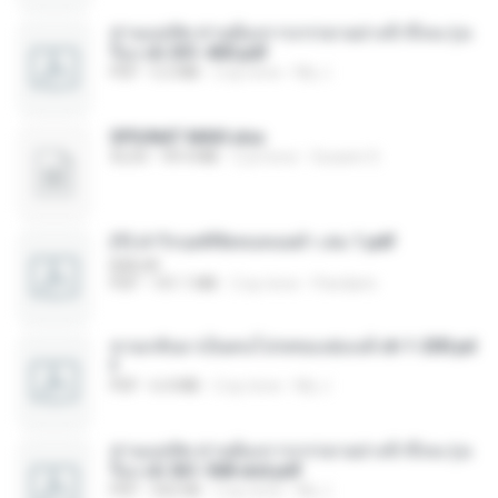
ท่านแม่ทัพ ท่านต้องการภรรยาอย่างข้าถึงจะรุ่งเ
รือง ch 301-400.pdf
PDF
5.2 MB
2 ay önce
My J.
SPIUNAT MAVI.xlsx
XLSX
99.4 MB
2 yıl önce
Susann S.
(Y) ฝ่าวิกฤตพิชิตหอคอยดำ เล่ม 1.pdf
BAILIW
PDF
101.1 MB
2 ay önce
Pandarin
หวนกลับมาเป็นคนโปรดของฮ่องเต้ ch 1-200.pd
f
PDF
6.4 MB
2 ay önce
My J.
ท่านแม่ทัพ ท่านต้องการภรรยาอย่างข้าถึงจะรุ่งเ
รือง ch 561-568 end.pdf
PDF
502 KB
2 ay önce
My J.