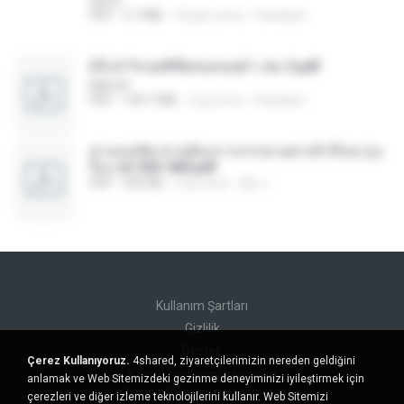
decht
PDF
2.7 MB
18 gün önce
Pandarin
(Y) ฝ่าวิกฤตพิชิตหอคอยดำ เล่ม 2.pdf
BAILIW
PDF
109.7 MB
2 ay önce
Pandarin
ท่านแม่ทัพ ท่านต้องการภรรยาอย่างข้าถึงจะรุ่งเ
รือง ch 553-560.pdf
PDF
493 KB
2 ay önce
My J.
Kullanım Şartları
Gizlilik
Destek
Çerez Kullanıyoruz.
4shared, ziyaretçilerimizin nereden geldiğini
Kişisel bilgilerimi satmayın
anlamak ve Web Sitemizdeki gezinme deneyiminizi iyileştirmek için
Kişisel bilgilerimi paylaşmayın
çerezleri ve diğer izleme teknolojilerini kullanır. Web Sitemizi