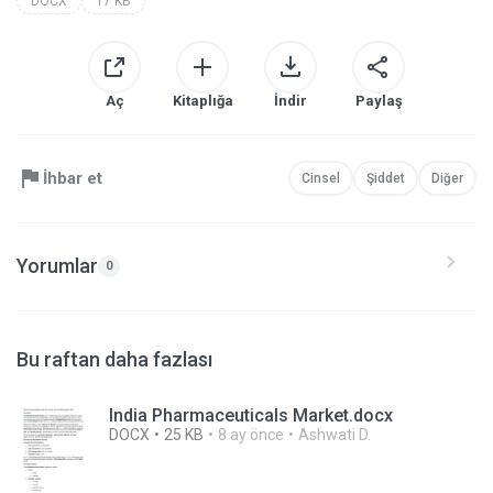
DOCX
17 KB
Aç
Kitaplığa
İndir
Paylaş
İhbar et
Cinsel
Şiddet
Diğer
Yorumlar
0
Bu raftan daha fazlası
India Pharmaceuticals Market.docx
DOCX
25 KB
8 ay önce
Ashwati D.