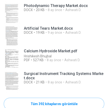
Photodynamic Therapy Market.docx
DOCX
20 KB
8 ay önce
Ashwati D.
Artificial Tears Market.docx
DOCX
19 KB
9 ay önce
Ashwati D.
Calcium Hydroxide Market.pdf
Hrishikesh Bhujbal
PDF
527 KB
8 ay önce
Ashwati D.
Surgical Instrument Tracking Systems Marke
t.docx
DOCX
21 KB
8 ay önce
Ashwati D.
Tüm 392 kitaplarını görüntüle