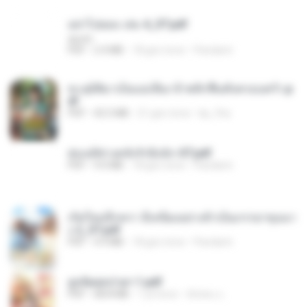
อย่าไปยอม เล่ม 4_ST.pdf
decht
PDF
2.4 MB
18 gün önce
Pandarin
ทะลุมิติมาเป็นแม่เลี้ยง ข้าพลิกฟื้นทั้งครอบครัว.p
df
PDF
42.5 MB
21 gün önce
kp_fha
ฮ่องเต้ช่างคลั่งรักยิ่งนัก-ST.pdf
PDF
9.0 MB
18 gün önce
Pandarin
เกิดใหม่อีกครา อี๋เหนียงอย่างข้าเป็นภรรยาขุนนา
ง 2_ST.pdf
PDF
4.9 MB
18 gün önce
Pandarin
ฮูหยิuสุดป่วuฯ 1.pdf
PDF
68.8 MB
1 yıl önce
ณิชพน แ.