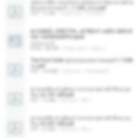
หลังจากพี่สาวคนโตกลายเป็นทาส รัชทายาทตำห
นักบูรพาตาแดงก่ำ_1-242_(จบ).pdf
PDF
9.3 MB
18 gün önce
Pandarin
6c7c8d33_3f85779c_e3783cf1-e033-4265-8
fe2-1e23b5a9dff0.epub
littlebbear96
EPUB
804 KB
27 gün önce
ทอฝัน ม.
The First Order สู่รุ่งอรุณแห่งมวลมนุษย์ 1-1328
จบ.pdf
PDF
72.8 MB
3 ay önce
Theerasak G.
ท่านแม่ทัพ ท่านต้องการภรรยาอย่างข้าถึงจะรุ่งเ
รือง ch 101-200.pdf
PDF
5.4 MB
2 ay önce
My J.
ท่านแม่ทัพ ท่านต้องการภรรยาอย่างข้าถึงจะรุ่งเ
รือง ch 201-300.pdf
PDF
6.5 MB
2 ay önce
My J.