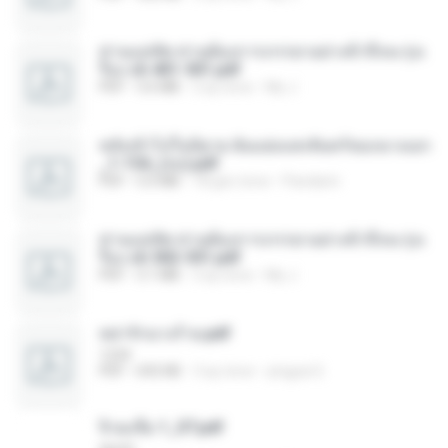
ท่านแม่ทัพ ท่านต้องการภรรยาอย่างข้าถึงจะรุ่งเ
รือง ch 401-501.pdf
PDF
3.6 MB
2 ay önce
My J.
หลังเข้าไปในนิยาย ฉันแย่งแสงจันทร์ของนางเอก
_1-154_(จบ).pdf
PDF
5.6 MB
18 gün önce
Pandarin
ท่านแม่ทัพ ท่านต้องการภรรยาอย่างข้าถึงจะรุ่งเ
รือง ch 502-551.pdf
PDF
3.1 MB
2 ay önce
My J.
หย่ารักนางร้าย.pdf
1234
PDF
692 KB
3 ay önce
yingyai S.
จิ่วฉงจื่อ 1_ST.pdf