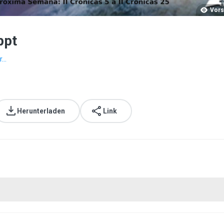
Vors
ppt
...
Herunterladen
Link