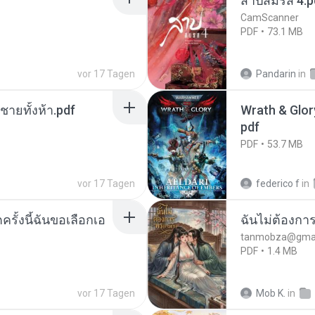
สาปสมรส 4.p
CamScanner
PDF
73.1 MB
vor 17 Tagen
Pandarin
in
ี่ชายทั้งห้า.pdf
Wrath & Glory
pdf
PDF
53.7 MB
vor 17 Tagen
federico f
in
ครั้งนี้ฉันขอเลือกเอ
ฉันไม่ต้องการ
tanmobza@gmai
PDF
1.4 MB
vor 17 Tagen
Mob K.
in