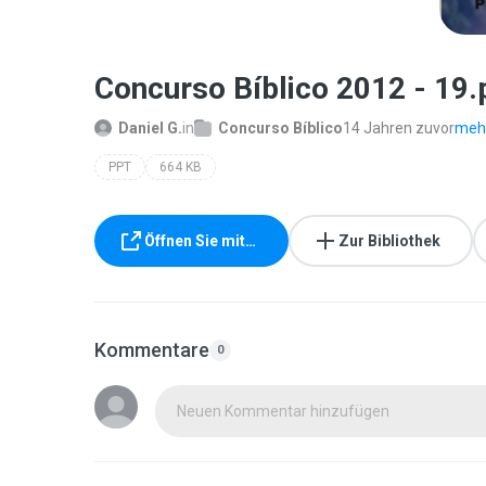
Concurso Bíblico 2012 - 19.
Daniel G.
in
Concurso Bíblico
14 Jahren zuvor
mehr
PPT
664 KB
Öffnen Sie mit…
Zur Bibliothek
Kommentare
0
Neuen Kommentar hinzufügen