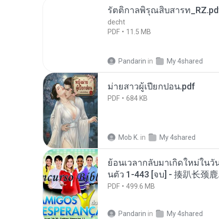
รัตติกาลพิรุณสิบสารท_RZ.pd
decht
PDF
11.5 MB
Pandarin
in
My 4shared
ม่ายสาวผู้เปียกปอน.pdf
PDF
684 KB
Mob K.
in
My 4shared
ย้อนเวลากลับมาเกิดใหม่ในวัน
นตัว 1-443 [จบ] - 揍趴长颈鹿
PDF
499.6 MB
Pandarin
in
My 4shared