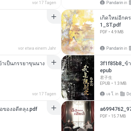
vor 17 Tagen
Pandarin
in
เกิดใหม่อีกคร
1_ST.pdf
PDF
4.9 MB
vor etwa einem Jahr
Pandarin
in
งข้าเป็นภรรยาขุนนาง
3f1f85b8_ข้า
epub
君子生
EPUB
1.3 MB
vor 17 Tagen
เจ โ.
in
D
ือของอดีตลุง.pdf
a6994762_9
PDF
15.7 MB