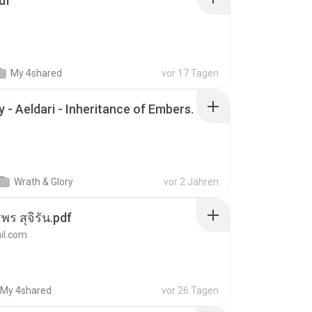
df
My 4shared
vor 17 Tagen
 - Aeldari - Inheritance of Embers.
Wrath & Glory
vor 2 Jahren
พร สุจิรัน.pdf
l.com
My 4shared
vor 26 Tagen