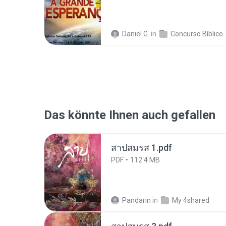
Daniel G.
in
Concurso Bíblico
Das könnte Ihnen auch gefallen
สาปสมรส 1.pdf
PDF
112.4 MB
Pandarin
in
My 4shared