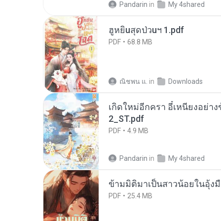
Pandarin
in
My 4shared
ฮูหยิuสุดป่วuฯ 1.pdf
PDF
68.8 MB
ณิชพน แ.
in
Downloads
เกิดใหม่อีกครา อี๋เหนียงอย่า
2_ST.pdf
PDF
4.9 MB
Pandarin
in
My 4shared
ข้ามมิติมาเป็นสาวน้อยในอุ้งม
PDF
25.4 MB