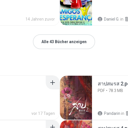
14 Jahren zuvor
Daniel G.
in
Alle 43 Bücher anzeigen
สาปสมรส 2.p
PDF
78.3 MB
vor 17 Tagen
Pandarin
in