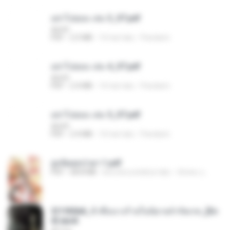
อย่าไปยอม เล่ม 3_ST.pdf
decht
PDF
2.5 MB
16 hari lalu
Pandarin
อย่าไปยอม เล่ม 4_ST.pdf
decht
PDF
2.4 MB
16 hari lalu
Pandarin
อย่าไปยอม เล่ม 5_ST.pdf
decht
PDF
2.4 MB
16 hari lalu
Pandarin
ฮูหยิuสุดป่วuฯ 1.pdf
PDF
68.8 MB
kira-kira setahun lalu
ณิชพน แ.
3f1f85b8_ข้าคือนางร้ายในนิยายจำกัดเรท_[En
d].epub