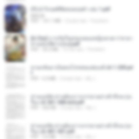
(Y) ฝ่าวิกฤตพิชิตหอคอยดำ เล่ม 1.pdf
BAILIW
PDF
101.1 MB
2 bulan lalu
Pandarin
[A Chu] การเกิดใหม่ของหมอหญิงเทวดา l ชายา
ท่านอ๋องปีศาจ [จบ].pdf
PDF
35.5 MB
16 hari lalu
Pandarin
หวนกลับมาเป็นคนโปรดของฮ่องเต้ ch 1-200.pd
f
PDF
6.4 MB
2 bulan lalu
My J.
ท่านแม่ทัพ ท่านต้องการภรรยาอย่างข้าถึงจะรุ่งเ
รือง ch 561-568 end.pdf
PDF
502 KB
2 bulan lalu
My J.
ท่านแม่ทัพ ท่านต้องการภรรยาอย่างข้าถึงจะรุ่งเ
รือง ch 401-501.pdf
PDF
3.6 MB
2 bulan lalu
My J.