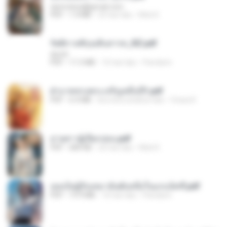
tanmobza@gmail.com
PDF
1.4 MB
25 hari lalu
Mob K.
รัตติกาลพิรุณสิบสารท_RZ.pdf
decht
PDF
11.5 MB
16 hari lalu
Pandarin
ฝ่าบาททรงพระเจริญหมื่นปี1.pdf
PDF
6.4 MB
kira-kira setahun lalu
Orasa K.
ม่ายสาวผู้เปียกปอน.pdf
PDF
684 KB
26 hari lalu
Mob K.
เธอเป็นผู้รับเหมาอันดับหนึ่งในแกแล็คซี่.pdf
PDF
19.9 MB
16 hari lalu
Pandarin