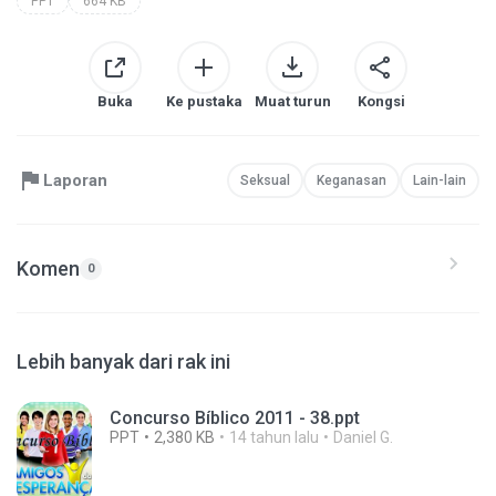
PPT
664 KB
Buka
Ke pustaka
Muat turun
Kongsi
Laporan
Seksual
Keganasan
Lain-lain
Komen
0
Lebih banyak dari rak ini
Concurso Bíblico 2011 - 38.ppt
PPT
2,380 KB
14 tahun lalu
Daniel G.