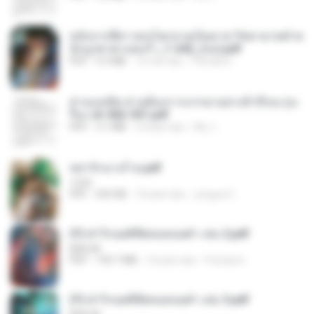
หลังจากพี่สาวคนโตกลายเป็นทาส รัชทายาทตำห
นักบูรพาตาแดงก่ำ_1-242_(จบ).pdf
PDF
9.3 MB
16 hari lalu
Pandarin
ท่านแม่ทัพ ท่านต้องการภรรยาอย่างข้าถึงจะรุ่งเ
รือง ch 502-551.pdf
PDF
3.1 MB
2 bulan lalu
My J.
หย่ารักนางร้าย.pdf
1234
PDF
692 KB
3 bulan lalu
yingyai S.
(Y) ฝ่าวิกฤตพิชิตหอคอยดำ เล่ม 2.pdf
BAILIW
PDF
109.7 MB
2 bulan lalu
Pandarin
(Y) ฝ่าวิกฤตพิชิตหอคอยดำ เล่ม 3.pdf