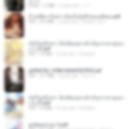
君子生
EPUB
1.3 MB
3 bulan lalu
เจ โ.
ข้ามมิติมาเป็นสาวน้อยในอุ้งมือของอดีตลุง.pdf
PDF
25.4 MB
3 bulan lalu
Reader Lily O.
เกิดใหม่อีกครา อี๋เหนียงอย่างข้าเป็นภรรยาขุนนา
ง 1_ST.pdf
PDF
4.9 MB
16 hari lalu
Pandarin
a6994762_9786160043507PDF.pdf
PDF
15.7 MB
3 bulan lalu
อริยา ด.
เกิดใหม่อีกครา อี๋เหนียงอย่างข้าเป็นภรรยาขุนนา
ง 2_ST.pdf
PDF
4.9 MB
16 hari lalu
Pandarin
ฮูหยิuสุดป่วuฯ 2.pdf