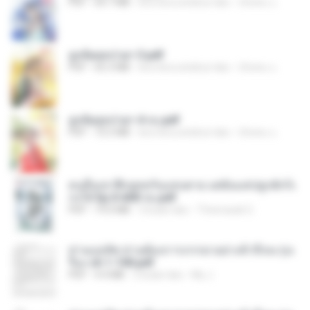
PDF
64.7 MB
kira-kira setahun lalu
ณิชพน แ.
ฮูหยิuสุดป่วuฯ 3.pdf
PDF
65.3 MB
kira-kira setahun lalu
ณิชพน แ.
ฮูหยิuสุดป่วuฯ 4 จบ.pdf
PDF
72.5 MB
kira-kira setahun lalu
ณิชพน แ.
คนอื่นเขาฝึกยุทธกันแทบตาย แต่ฉันแค่ปลูกผักก็เ
ก่งได้ Ep.0-600 จบ.pdf
PDF
19.0 MB
3 bulan lalu
Theerasak G.
ท่านแม่ทัพ ท่านต้องการภรรยาอย่างข้าถึงจะรุ่งเ
รือง ch 1-100.pdf
PDF
4.4 MB
2 bulan lalu
My J.