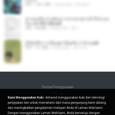
BAILIW
PDF
103.1 MB
2 bulan lalu
Pandarin
ท่านแม่ทัพ ท่านต้องการภรรยาอย่างข้าถึงจะรุ่งเ
รือง ch 553-560.pdf
PDF
493 KB
2 bulan lalu
My J.
(Y)บันทึกการเลี้ยงดูสามียุคหิน 1-4 จบ.pdf
PDF
19.7 MB
4 bulan lalu
เลิฟ รักนะ
Terma Penggunaan
Privasi
Kami Menggunakan Kuki.
4shared menggunakan kuki dan teknologi
Sokongan
penjejakan lain untuk memahami dari mana pengunjung kami datang
Jangan jual maklumat peribadi saya
dan meningkatkan pengalaman melayari Anda di Laman Web kami.
Jangan kongsi maklumat peribadi saya
Dengan menggunakan Laman Web kami, Anda bersetuju dengan