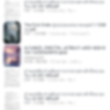
ท่านแม่ทัพ ท่านต้องการภรรยาอย่างข้าถึงจะรุ่งเ
รือง ch 101-200.pdf
PDF
5.4 MB
2 bulan lalu
My J.
The First Order สู่รุ่งอรุณแห่งมวลมนุษย์ 1-1328
จบ.pdf
PDF
72.8 MB
3 bulan lalu
Theerasak G.
6c7c8d33_3f85779c_e3783cf1-e033-4265-8
fe2-1e23b5a9dff0.epub
littlebbear96
EPUB
804 KB
25 hari lalu
ทอฝัน ม.
ท่านแม่ทัพ ท่านต้องการภรรยาอย่างข้าถึงจะรุ่งเ
รือง ch 201-300.pdf
PDF
6.5 MB
2 bulan lalu
My J.
ท่านแม่ทัพ ท่านต้องการภรรยาอย่างข้าถึงจะรุ่งเ
รือง ch 301-400.pdf
PDF
5.2 MB
2 bulan lalu
My J.