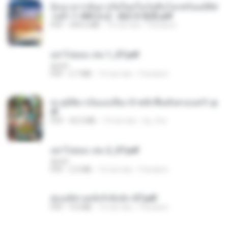
ย้อนเวลากลับมาเกิดใหม่ในวันสิ้นโลกพร้อมมิติส่
วนตัว 1-443 [จบ] - 揍趴长颈鹿.pdf
PDF
499.6 MB
16 hari lalu
Pandarin
อย่าไปยอม เล่ม 1_ST.pdf
decht
PDF
2.7 MB
16 hari lalu
Pandarin
ทะลุมิติมาเป็นแม่เลี้ยง ข้าพลิกฟื้นทั้งครอบครัว.p
df
PDF
42.5 MB
19 hari lalu
kp_fha
อย่าไปยอม เล่ม 2_ST.pdf
decht
PDF
2.5 MB
16 hari lalu
Pandarin
ฮ่องเต้ช่างคลั่งรักยิ่งนัก-ST.pdf
PDF
9.0 MB
16 hari lalu
Pandarin