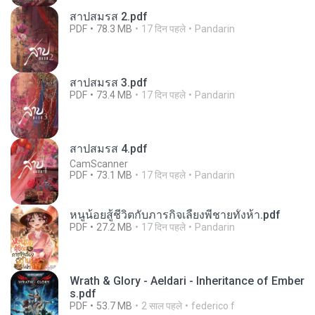
สาปสมรส 2.pdf
PDF
78.3 MB
17 दिन पहले
Pandarin
สาปสมรส 3.pdf
PDF
73.4 MB
17 दिन पहले
Pandarin
สาปสมรส 4.pdf
CamScanner
PDF
73.1 MB
17 दिन पहले
Pandarin
หนูน้อยสู้ชีวิตกับภารกิจเลี้ยงพี่ชายทั้งห้า.pdf
PDF
27.2 MB
17 दिन पहले
Pandarin
Wrath & Glory - Aeldari - Inheritance of Ember
s.pdf
PDF
53.7 MB
2 साल पहले
federico f