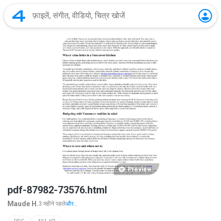
Preview
pdf-87982-73576.html
Maude H.
3 महीने पहले
और...