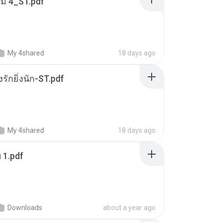
่ม 4_ST.pdf
My 4shared
18 days ago
่งรักยิ่งนัก-ST.pdf
My 4shared
18 days ago
ฯ 1.pdf
Downloads
about a year ago