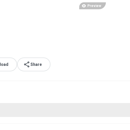
Preview
load
Share