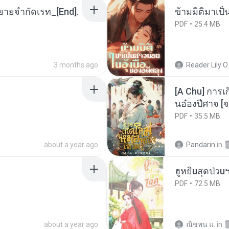
ยายจำกัดเรท_[End].
ข้ามมิติมาเป็
PDF
25.4 MB
3 months ago
Reader Lily O.
[A Chu] การเ
นอ๋องปีศาจ [จ
PDF
35.5 MB
about a year ago
Pandarin
in
ฮูหยิuสุดป่วu
PDF
72.5 MB
about a year ago
ณิชพน แ.
in