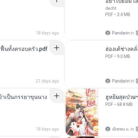
อย่าไปยอม เล
decht
PDF
2.4 MB
18 days ago
Pandarin
in
กฟื้นทั้งครอบครัว.pdf
ฮ่องเต้ช่างคลั
PDF
9.0 MB
21 days ago
Pandarin
in
งข้าเป็นภรรยาขุนนาง
ฮูหยิuสุดป่วu
PDF
68.8 MB
18 days ago
ณิชพน แ.
in