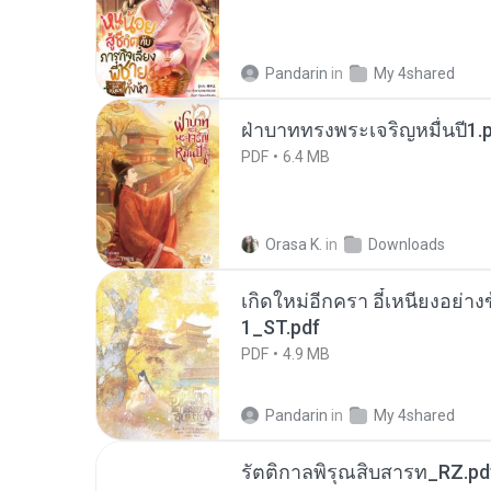
Pandarin
in
My 4shared
ฝ่าบาททรงพระเจริญหมื่นปี1.
PDF
6.4 MB
Orasa K.
in
Downloads
เกิดใหม่อีกครา อี๋เหนียงอย่า
1_ST.pdf
PDF
4.9 MB
Pandarin
in
My 4shared
รัตติกาลพิรุณสิบสารท_RZ.pd