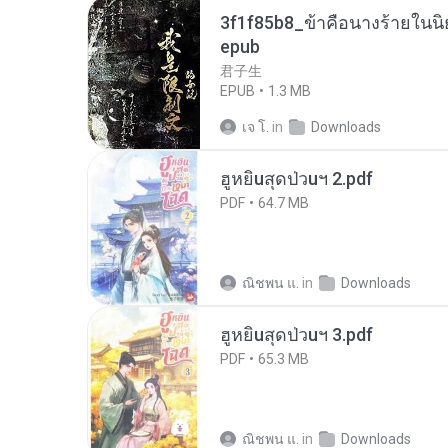
3f1f85b8_ข้าคือนางร้ายในนิ
epub
君子生
EPUB
1.3 MB
เจ โ.
in
Downloads
ฮูหยิuสุดป่วuฯ 2.pdf
PDF
64.7 MB
ณิชพน แ.
in
Downloads
ฮูหยิuสุดป่วuฯ 3.pdf
PDF
65.3 MB
ณิชพน แ.
in
Downloads