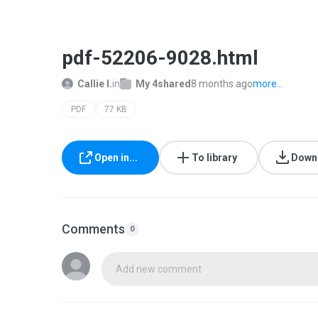
pdf-52206-9028.html
Callie I.
in
My 4shared
8 months ago
more...
PDF
77 KB
Open in...
To library
Down
Comments
0
Add new comment