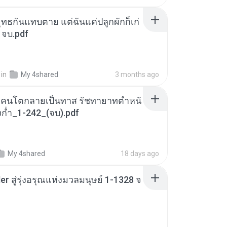
ุทธกันแทบตาย แต่ฉันแค่ปลูกผักก็เก่
 จบ.pdf
in
My 4shared
3 months ago
าวคนโตกลายเป็นทาส รัชทายาทตำหนั
ก่ำ_1-242_(จบ).pdf
My 4shared
18 days ago
er สู่รุ่งอรุณแห่งมวลมนุษย์ 1-1328 จ