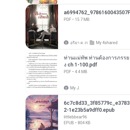
a6994762_9786160043507P
PDF
15.7 MB
อริยา ด.
in
My 4shared
ท่านแม่ทัพ ท่านต้องการภรรยาอ
ง ch 1-100.pdf
PDF
4.4 MB
My J.
6c7c8d33_3f85779c_e3783
2-1e23b5a9dff0.epub
littlebbear96
EPUB
804 KB