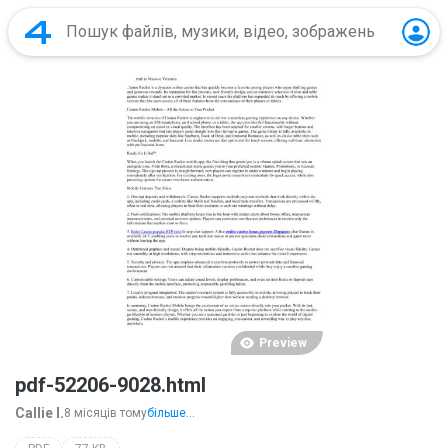
Preview
pdf-52206-9028.html
Callie I.
8 місяців тому
більше...