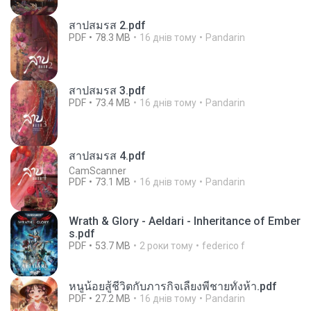
สาปสมรส 2.pdf
PDF
78.3 MB
16 днів тому
Pandarin
สาปสมรส 3.pdf
PDF
73.4 MB
16 днів тому
Pandarin
สาปสมรส 4.pdf
CamScanner
PDF
73.1 MB
16 днів тому
Pandarin
Wrath & Glory - Aeldari - Inheritance of Ember
s.pdf
PDF
53.7 MB
2 роки тому
federico f
หนูน้อยสู้ชีวิตกับภารกิจเลี้ยงพี่ชายทั้งห้า.pdf
PDF
27.2 MB
16 днів тому
Pandarin