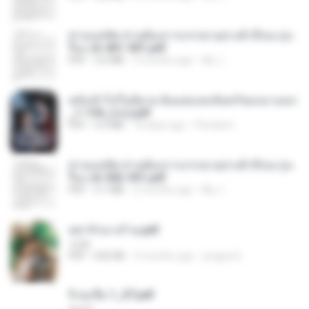
ท่านแม่ทัพ ท่านต้องการภรรยาอย่างข้าถึงจะรุ่งเ
รือง ch 401-501.pdf
PDF
3.6 MB
2 months ago
My J.
หลังเข้าไปในนิยาย ฉันแย่งแสงจันทร์ของนางเอก
_1-154_(จบ).pdf
PDF
5.6 MB
18 days ago
Pandarin
ท่านแม่ทัพ ท่านต้องการภรรยาอย่างข้าถึงจะรุ่งเ
รือง ch 502-551.pdf
PDF
3.1 MB
2 months ago
My J.
หย่ารักนางร้าย.pdf
1234
PDF
692 KB
3 months ago
yingyai S.
จิ่วฉงจื่อ 1_ST.pdf