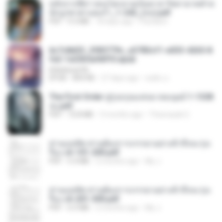
หลังจากพี่สาวคนโตกลายเป็นทาส รัชทายาทตำห
นักบูรพาตาแดงก่ำ_1-242_(จบ).pdf
PDF
9.3 MB
18 days ago
Pandarin
6c7c8d33_3f85779c_e3783cf1-e033-4265-8
fe2-1e23b5a9dff0.epub
littlebbear96
EPUB
804 KB
27 days ago
ทอฝัน ม.
The First Order สู่รุ่งอรุณแห่งมวลมนุษย์ 1-1328
จบ.pdf
PDF
72.8 MB
3 months ago
Theerasak G.
ท่านแม่ทัพ ท่านต้องการภรรยาอย่างข้าถึงจะรุ่งเ
รือง ch 101-200.pdf
PDF
5.4 MB
2 months ago
My J.
ท่านแม่ทัพ ท่านต้องการภรรยาอย่างข้าถึงจะรุ่งเ
รือง ch 201-300.pdf
PDF
6.5 MB
2 months ago
My J.