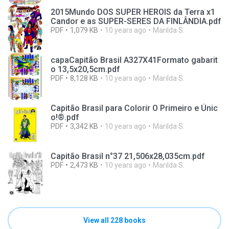
2015Mundo DOS SUPER HEROIS da Terra x1
Candor e as SUPER-SERES DA FINLÂNDIA.pdf
PDF
1,079 KB
10 years ago
Marilda S.
capaCapitão Brasil A327X41Formato gabarit
o 13,5x20,5cm.pdf
PDF
8,128 KB
10 years ago
Marilda S.
Capitão Brasil para Colorir O Primeiro e Únic
o!®.pdf
PDF
3,342 KB
10 years ago
Marilda S.
Capitão Brasil n°37 21,506x28,035cm.pdf
PDF
2,473 KB
10 years ago
Marilda S.
View all 228 books