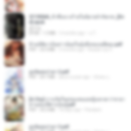
3f1f85b8_ข้าคือนางร้ายในนิยายจำกัดเรท_[En
d].epub
君子生
EPUB
1.3 MB
3 months ago
เจ โ.
ข้ามมิติมาเป็นสาวน้อยในอุ้งมือของอดีตลุง.pdf
PDF
25.4 MB
3 months ago
Reader Lily O.
ฮูหยิuสุดป่วuฯ 2.pdf
PDF
64.7 MB
about a year ago
ณิชพน แ.
[A Chu] การเกิดใหม่ของหมอหญิงเทวดา l ชายา
ท่านอ๋องปีศาจ [จบ].pdf
PDF
35.5 MB
18 days ago
Pandarin
ฮูหยิuสุดป่วuฯ 3.pdf