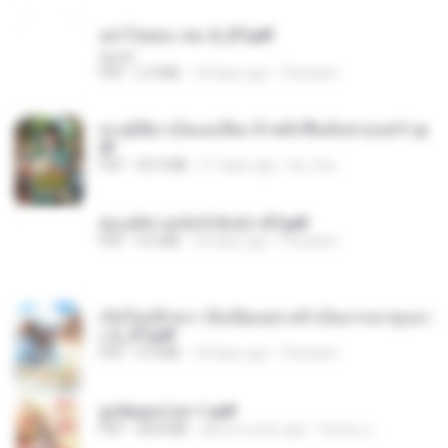
อย่าไปยอม เล่ม 4_ST.pdf
decht
PDF
2.4 MB
18 days ago
Pandarin
ทะลุมิติมาเป็นแม่เลี้ยง ข้าพลิกฟื้นทั้งครอบครัว.p
df
PDF
42.5 MB
21 days ago
kp_fha
ฮ่องเต้ช่างคลั่งรักยิ่งนัก-ST.pdf
PDF
9.0 MB
18 days ago
Pandarin
เกิดใหม่อีกครา อี๋เหนียงอย่างข้าเป็นภรรยาขุนนา
ง 2_ST.pdf
PDF
4.9 MB
18 days ago
Pandarin
ฮูหยิuสุดป่วuฯ 1.pdf
PDF
68.8 MB
about a year ago
ณิชพน แ.