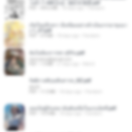
วนตัว 1-443 [จบ] - 揍趴长颈鹿.pdf
PDF
499.6 MB
18 days ago
Pandarin
เกิดใหม่อีกครา อี๋เหนียงอย่างข้าเป็นภรรยาขุนนา
ง 1_ST.pdf
PDF
4.9 MB
18 days ago
Pandarin
ฉันไม่ต้องการพร สุจิรัน.pdf
tanmobza@gmail.com
PDF
1.4 MB
27 days ago
Mob K.
รัตติกาลพิรุณสิบสารท_RZ.pdf
decht
PDF
11.5 MB
18 days ago
Pandarin
เธอเป็นผู้รับเหมาอันดับหนึ่งในแกแล็คซี่.pdf
PDF
19.9 MB
18 days ago
Pandarin