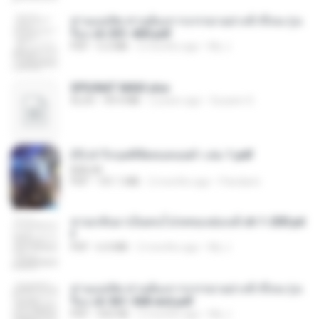
ท่านแม่ทัพ ท่านต้องการภรรยาอย่างข้าถึงจะรุ่งเ
รือง ch 301-400.pdf
PDF
5.2 MB
2 months ago
My J.
SPIUNAT MAVI.xlsx
XLSX
99.4 MB
2 years ago
Susann S.
(Y) ฝ่าวิกฤตพิชิตหอคอยดำ เล่ม 1.pdf
BAILIW
PDF
101.1 MB
2 months ago
Pandarin
หวนกลับมาเป็นคนโปรดของฮ่องเต้ ch 1-200.pd
f
PDF
6.4 MB
2 months ago
My J.
ท่านแม่ทัพ ท่านต้องการภรรยาอย่างข้าถึงจะรุ่งเ
รือง ch 561-568 end.pdf
PDF
502 KB
2 months ago
My J.