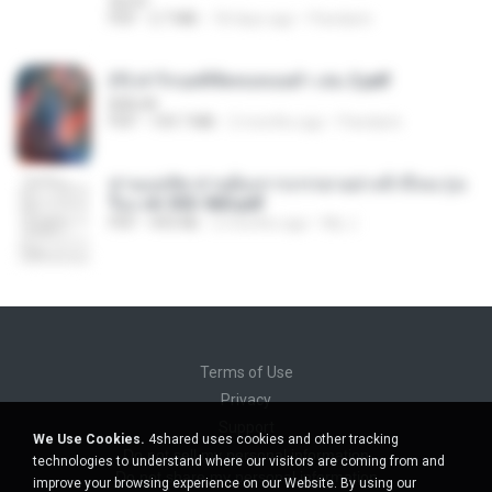
decht
PDF
2.7 MB
18 days ago
Pandarin
(Y) ฝ่าวิกฤตพิชิตหอคอยดำ เล่ม 2.pdf
BAILIW
PDF
109.7 MB
2 months ago
Pandarin
ท่านแม่ทัพ ท่านต้องการภรรยาอย่างข้าถึงจะรุ่งเ
รือง ch 553-560.pdf
PDF
493 KB
2 months ago
My J.
Terms of Use
Privacy
Support
We Use Cookies.
4shared uses cookies and other tracking
Do not sell my personal information
technologies to understand where our visitors are coming from and
Do not share my personal information
improve your browsing experience on our Website. By using our