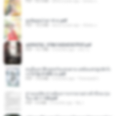
PDF
65.3 MB
about a year ago
ณิชพน แ.
ฮูหยิuสุดป่วuฯ 4 จบ.pdf
PDF
72.5 MB
about a year ago
ณิชพน แ.
a6994762_9786160043507PDF.pdf
PDF
15.7 MB
3 months ago
อริยา ด.
คนอื่นเขาฝึกยุทธกันแทบตาย แต่ฉันแค่ปลูกผักก็เ
ก่งได้ Ep.0-600 จบ.pdf
PDF
19.0 MB
3 months ago
Theerasak G.
ท่านแม่ทัพ ท่านต้องการภรรยาอย่างข้าถึงจะรุ่งเ
รือง ch 1-100.pdf
PDF
4.4 MB
2 months ago
My J.