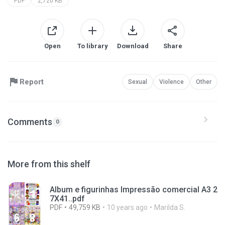
PDF
2,720 KB
Open
To library
Download
Share
Report
Sexual
Violence
Other
Comments
0
More from this shelf
Album e figurinhas Impressão comercial A3 2
7X41..pdf
PDF
49,759 KB
10 years ago
Marilda S.