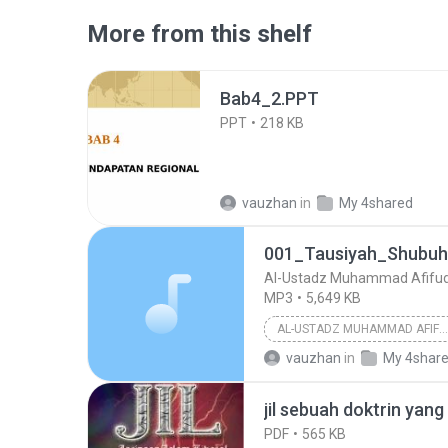
More from this shelf
Bab4_2.PPT
PPT
218 KB
vauzhan
in
My 4shared
001_Tausiyah_Shubu
Al-Ustadz Muhammad Afifud
MP3
5,649 KB
AL-USTADZ MUHAMMAD AFIFUDDIN
vauzhan
in
My 4shar
001_Tausiyah_Shubuh.mp3
jil sebuah doktrin yang
PDF
565 KB