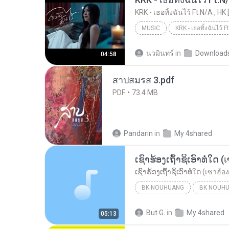
KRK - เธอทิ้งฉันไว้ Ft.N/A , HK 
MUSIC
KRK Music
Music
นวมินทร์
in
Download
04:58
สาปสมรส 3.pdf
PDF
73.4 MB
Pandarin
in
My 4shared
BK NOUHUANG
BK NOUH
ເຊົາຮ້ອງເຖົ້າຊິເອົາທໍ່ໃດ (เซาฮ้องเถ้าสิเอาเท่าใด)...
But G.
in
My 4shared
05:13