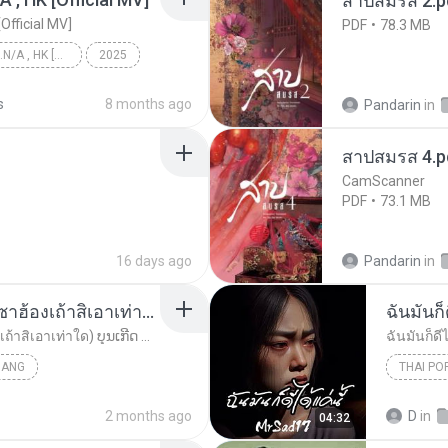
สาปสมรส 2.p
[Official MV]
PDF
78.3 MB
KRK - เธอทิ้งฉันไว้ Ft.N/A , HK [Official MV]
2025
KRK - เธอทิ้งฉันไว้ Ft.N/A , HK [Official MV]
s
8 months ago
Pandarin
in
สาปสมรส 4.p
CamScanner
PDF
73.1 MB
16 days ago
Pandarin
in
ເຊົາຮ້ອງເຖົ້າຊິເອົາທໍ່ໃດ (เซาฮ้องเถ้าสิเอาเท่าใด) ບຸນເກີດ ຫນູຫ່ວງ ft. ໂສພາ ຈຸນທະລາ
ฉันมันก็ด
ເຊົາຮ້ອງເຖົ້າຊິເອົາທໍ່ໃດ (เซาฮ้องเถ้าสิเอาเท่าใด) ບຸນເກີດ ຫນູຫ່ວງ ft. ໂສພາ ຈຸນທະລາ
ฉันมันก็ดีไ
UANG
THAI PO
ฉันมันก็ดี
2 months ago
D
in
04:32