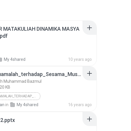
R MATAKULIAH DINAMIKA MASYA
pdf
My 4shared
10 years ago
003_Muamalah_terhadap_Sesama_Muslim_04
ikh Muhammad Bazmul
020 KB
003_MUAMALAH_TERHADAP_SESAMA_MUSLIM_04
an
in
My 4shared
16 years ago
Asy-Syaikh Muhammad Bazmul
Other
2.pptx