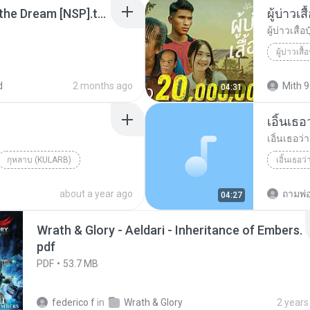
Tomodachi Life Living the Dream [NSP].torrent
ผู้บ่าวเสื
ผู้บ่าวเสื้อป
ผู้บ่าวเสื้อ
d
2 months ago
Mith 9
04:31
เอิ้นเธ
เอิ้นเธอว
กุหลาบ (KULARB)
เอิ้นเธอว
aran
about a year ago
ถามพ่
04:27
Wrath & Glory - Aeldari - Inheritance of Embers.
pdf
PDF
53.7 MB
federico f
in
Wrath & Glory
2 years