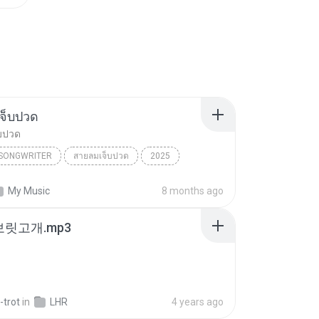
จ็บปวด
บปวด
/SONGWRITER
สายลมเจ็บปวด
2025
ad Song
สายลมเจ็บปวด
My Music
8 months ago
/SONGWRITER
 보릿고개.mp3
-trot
in
LHR
4 years ago