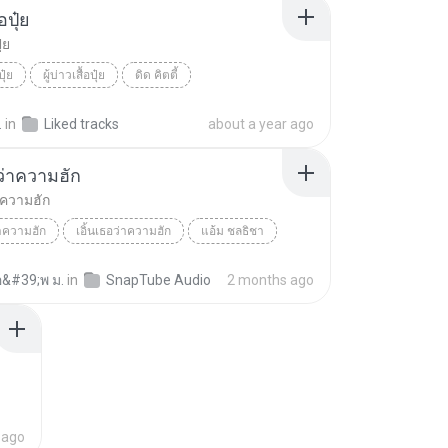
้อปุ๋ย
ุ๋ย
ปุ๋ย
ผู้บ่าวเสื้อปุ๋ย
ดิด คิตตี้
.
in
Liked tracks
about a year ago
อว่าความฮัก
่าความฮัก
่าความฮัก
เอิ้นเธอว่าความฮัก
แอ้ม ชลธิชา
อ&#39;พ ม.
in
SnapTube Audio
2 months ago
 ago