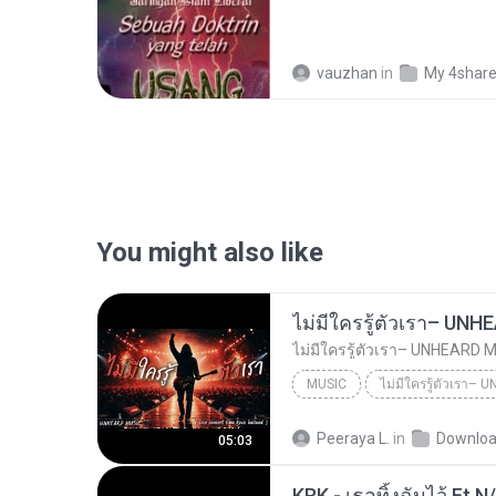
vauzhan
in
My 4shar
You might also like
MUSIC
UNHEARD MUSIC 🖤
Musi
Peeraya L.
in
Downlo
05:03
ไม่มีใครรู้ตัวเรา– UNHEARD MUSIC 🖤| Official Lyri...
KRK - เธอทิ้งฉันไว้ Ft.N