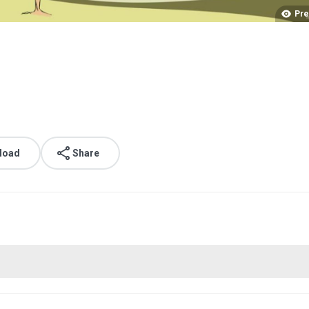
Pre
load
Share