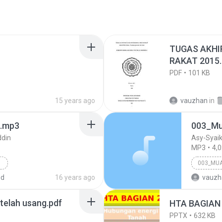
TUGAS AKHI
RAKAT 2015.
PDF
101 KB
15 years ago
vauzhan
in
h.mp3
din
Asy-Sya
MP3
4,
ed
16 years ago
vauzh
Other
 telah usang.pdf
HTA BAGIAN 
PPTX
632 KB