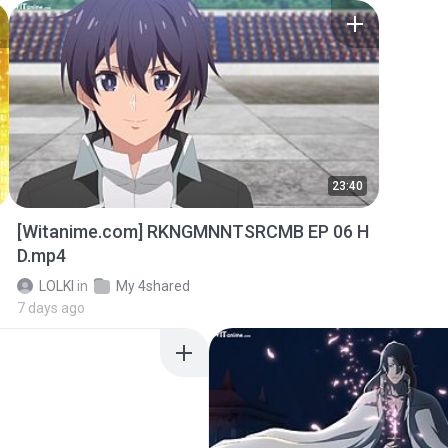
23:40
[Witanime.com] RKNGMNNTSRCMB EP 06 H
D.mp4
LOLKI
in
My 4shared
7 days ago