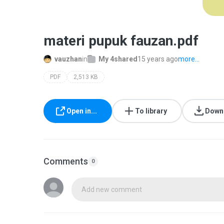
materi pupuk fauzan.pdf
vauzhan
in
My 4shared
15 years ago
more...
PDF
2,513 KB
Open in...
To library
Down
Comments
0
Add new comment