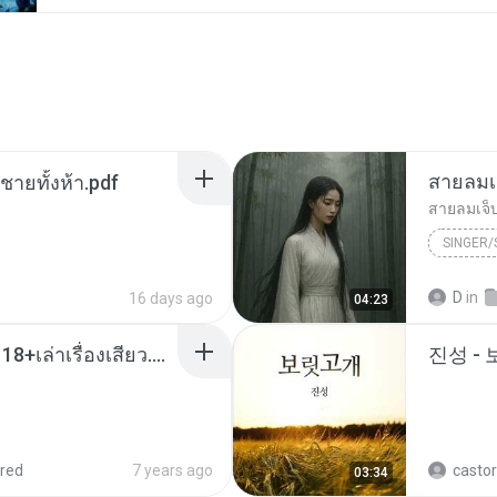
สายลมเ
ี่ชายทั้งห้า.pdf
สายลมเจ็
SINGER
Hmong S
D
in
16 days ago
04:23
SINGER
เมียน้อยเหงา พาเสียวค่ะ18+เล่าเรื่องเสียว.mp3
진성 -
red
7 years ago
castor
03:34