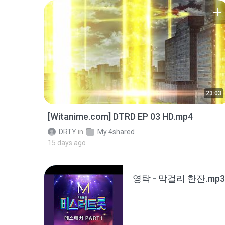
23:03
[Witanime.com] DTRD EP 03 HD.mp4
DRTY
in
My 4shared
15 days ago
영탁 - 막걸리 한잔.mp3