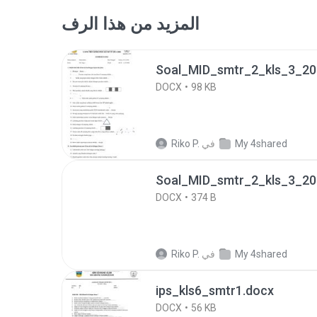
المزيد من هذا الرف
Soal_MID_smtr_2_kls_3_2
DOCX
98 KB
My 4shared
في
Riko P.
Soal_MID_smtr_2_kls_3_201
DOCX
374 B
My 4shared
في
Riko P.
ips_kls6_smtr1.docx
DOCX
56 KB