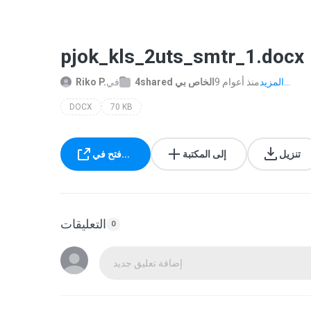
pjok_kls_2uts_smtr_1.docx
المزيد...
9 منذ أعوام
4shared الخاص بي
في
Riko P.
DOCX
70 KB
تنزيل
إلى المكتبة
فتح في...
التعليقات
0
إضافة تعليق جديد