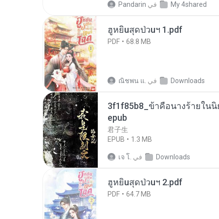
My 4shared
في
Pandarin
ฮูหยิuสุดป่วuฯ 1.pdf
PDF
68.8 MB
Downloads
في
ณิชพน แ.
3f1f85b8_ข้าคือนางร้ายในนิ
epub
君子生
EPUB
1.3 MB
Downloads
في
เจ โ.
ฮูหยิuสุดป่วuฯ 2.pdf
PDF
64.7 MB