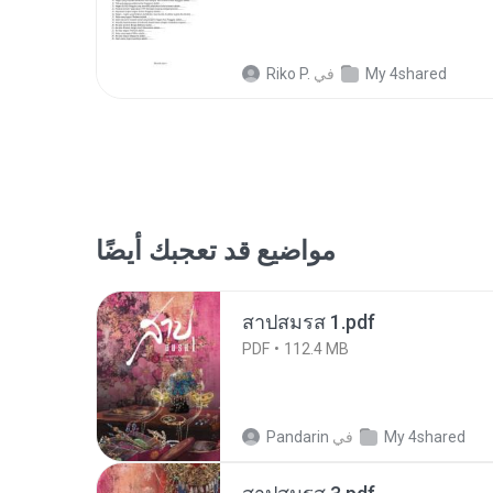
My 4shared
في
Riko P.
مواضيع قد تعجبك أيضًا
สาปสมรส 1.pdf
PDF
112.4 MB
My 4shared
في
Pandarin