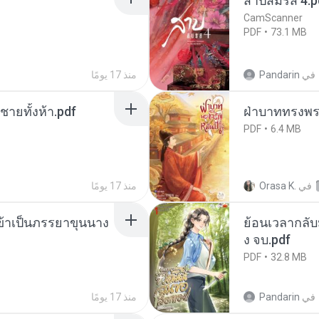
สาปสมรส 4.p
CamScanner
PDF
73.1 MB
في
Pandarin
منذ 17 يومًا
ี่ชายทั้งห้า.pdf
ฝ่าบาททรงพระ
PDF
6.4 MB
في
Orasa K.
منذ 17 يومًا
งข้าเป็นภรรยาขุนนาง
ย้อนเวลากลับม
ง จบ.pdf
PDF
32.8 MB
في
Pandarin
منذ 17 يومًا