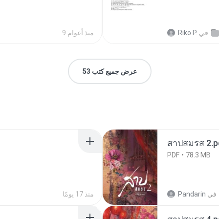
في
Riko P.
9 منذ أعوام
عرض جميع كتب 53
สาปสมรส 2.p
PDF
78.3 MB
في
Pandarin
منذ 17 يومًا