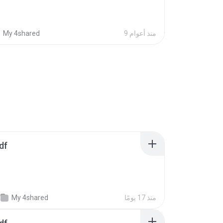
9 منذ أعوام
My 4shared
df
منذ 17 يومًا
My 4shared