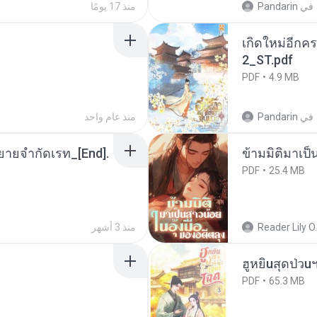
في
Pandarin
منذ 17 يومًا
เกิดใหม่อีกคร
2_ST.pdf
PDF
4.9 MB
في
Pandarin
منذ عام واحد
ยายจำกัดเรท_[End].
ข้ามมิติมาเป็
PDF
25.4 MB
Reader Lily O.
منذ 3 أشهر
ฮูหยิuสุดป่วu
PDF
65.3 MB