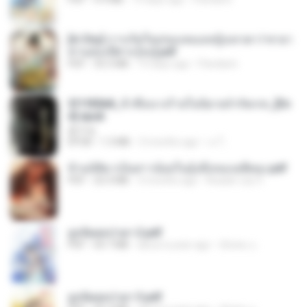
[A Chu] การเกิดใหม่ของหมอหญิงเทวดา l ชายา
ท่านอ๋องปีศาจ [จบ].pdf
PDF
35.5 MB
19 days ago
Pandarin
3f1f85b8_ข้าคือนางร้ายในนิยายจำกัดเรท_[En
d].epub
君子生
EPUB
1.3 MB
3 months ago
เจ โ.
ข้ามมิติมาเป็นสาวน้อยในอุ้งมือของอดีตลุง.pdf
PDF
25.4 MB
3 months ago
Reader Lily O.
ฮูหยิuสุดป่วuฯ 2.pdf
PDF
64.7 MB
about a year ago
ณิชพน แ.
ฮูหยิuสุดป่วuฯ 3.pdf