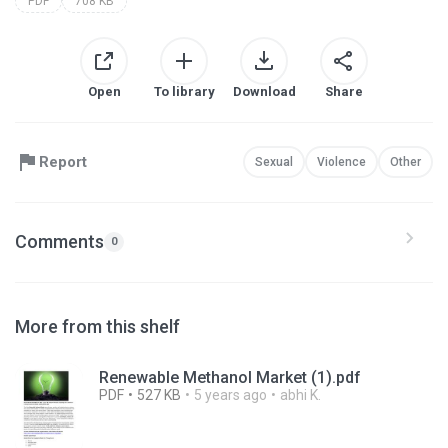
PDF
708 KB
Open
To library
Download
Share
Report
Sexual
Violence
Other
Comments
0
More from this shelf
Renewable Methanol Market (1).pdf
PDF
527 KB
5 years ago
abhi K.