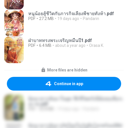
หนูน้อยสู้ชีวิตกับภารกิจเลี้ยงพี่ชายทั้งห้า.pdf
PDF
27.2 MB
19 days ago
Pandarin
ฝ่าบาททรงพระเจริญหมื่นปี1.pdf
PDF
6.4 MB
about a year ago
Orasa K.
More files are hidden
Continue in app
ย้อนเวลากลับมาในยุค 70 ชีวิตครั้งนี้ฉันขอเลือกเ
อง จบ.pdf
PDF
32.8 MB
19 days ago
Pandarin
ย้อนเวลากลับมาเกิดใหม่ในวันสิ้นโลกพร้อมมิติส่