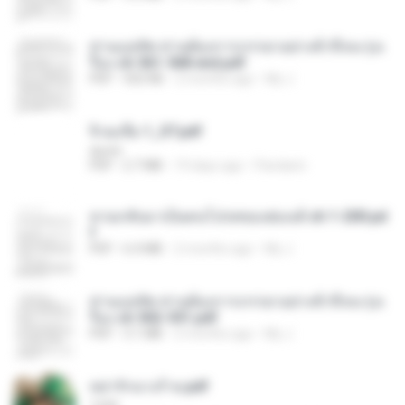
ท่านแม่ทัพ ท่านต้องการภรรยาอย่างข้าถึงจะรุ่งเ
รือง ch 561-568 end.pdf
PDF
502 KB
2 months ago
My J.
จิ่วฉงจื่อ 1_ST.pdf
decht
PDF
2.7 MB
19 days ago
Pandarin
หวนกลับมาเป็นคนโปรดของฮ่องเต้ ch 1-200.pd
f
PDF
6.4 MB
2 months ago
My J.
ท่านแม่ทัพ ท่านต้องการภรรยาอย่างข้าถึงจะรุ่งเ
รือง ch 502-551.pdf
PDF
3.1 MB
2 months ago
My J.
หย่ารักนางร้าย.pdf