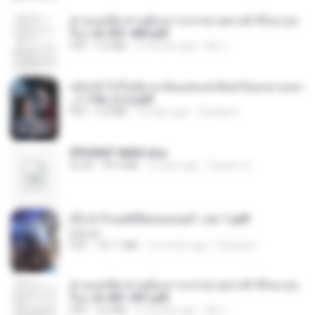
ท่านแม่ทัพ ท่านต้องการภรรยาอย่างข้าถึงจะรุ่งเ
รือง ch 301-400.pdf
PDF
5.2 MB
2 months ago
My J.
หลังเข้าไปในนิยาย ฉันแย่งแสงจันทร์ของนางเอก
_1-154_(จบ).pdf
PDF
5.6 MB
19 days ago
Pandarin
SPIUNAT MAVI.xlsx
XLSX
99.4 MB
2 years ago
Susann S.
(Y) ฝ่าวิกฤตพิชิตหอคอยดำ เล่ม 1.pdf
BAILIW
PDF
101.1 MB
3 months ago
Pandarin
ท่านแม่ทัพ ท่านต้องการภรรยาอย่างข้าถึงจะรุ่งเ
รือง ch 401-501.pdf
PDF
3.6 MB
2 months ago
My J.