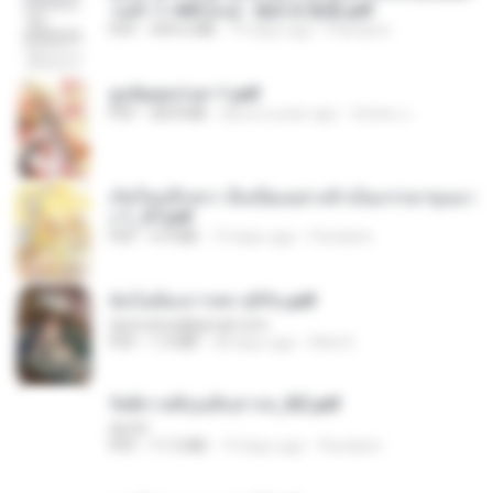
วนตัว 1-443 [จบ] - 揍趴长颈鹿.pdf
PDF
499.6 MB
19 days ago
Pandarin
ฮูหยิuสุดป่วuฯ 1.pdf
PDF
68.8 MB
about a year ago
ณิชพน แ.
เกิดใหม่อีกครา อี๋เหนียงอย่างข้าเป็นภรรยาขุนนา
ง 1_ST.pdf
PDF
4.9 MB
19 days ago
Pandarin
ฉันไม่ต้องการพร สุจิรัน.pdf
tanmobza@gmail.com
PDF
1.4 MB
28 days ago
Mob K.
รัตติกาลพิรุณสิบสารท_RZ.pdf
decht
PDF
11.5 MB
19 days ago
Pandarin