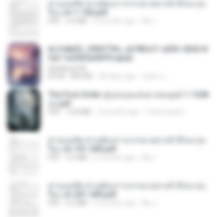
ท่านแม่ทัพ ท่านต้องการภรรยาอย่างข้าถึงจะรุ่งเ
รือง ch 1-100.pdf
PDF
4.4 MB
2 months ago
My J.
6c7c8d33_3f85779c_e3783cf1-e033-4265-8
fe2-1e23b5a9dff0.epub
littlebbear96
EPUB
804 KB
28 days ago
ทอฝัน ม.
The First Order สู่รุ่งอรุณแห่งมวลมนุษย์ 1-1328
จบ.pdf
PDF
72.8 MB
3 months ago
Theerasak G.
ท่านแม่ทัพ ท่านต้องการภรรยาอย่างข้าถึงจะรุ่งเ
รือง ch 101-200.pdf
PDF
5.4 MB
2 months ago
My J.
ท่านแม่ทัพ ท่านต้องการภรรยาอย่างข้าถึงจะรุ่งเ
รือง ch 201-300.pdf
PDF
6.5 MB
2 months ago
My J.