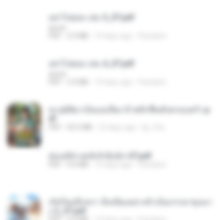
อย่าไปยอม เล่ม 5_ST.pdf
decht
PDF
2.4 MB
19 days ago
Pandarin
อย่าไปยอม เล่ม 4_ST.pdf
decht
PDF
2.4 MB
19 days ago
Pandarin
ทะลุมิติมาเป็นแม่เลี้ยง ข้าพลิกฟื้นทั้งครอบครัว.p
df
PDF
42.5 MB
22 days ago
kp_fha
ฮ่องเต้ช่างคลั่งรักยิ่งนัก-ST.pdf
PDF
9.0 MB
19 days ago
Pandarin
เกิดใหม่อีกครา อี๋เหนียงอย่างข้าเป็นภรรยาขุนนา
ง 2_ST.pdf
PDF
4.9 MB
19 days ago
Pandarin