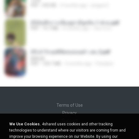
1234
PDF
692 KB
3 months ago
yingyai S.
(Y)บันทึกการเลี้ยงดูสามียุคหิน 1-4 จบ.pdf
PDF
19.7 MB
4 months ago
เลิฟ รักนะ
(Y) ฝ่าวิกฤตพิชิตหอคอยดำ เล่ม 2.pdf
BAILIW
PDF
109.7 MB
3 months ago
Pandarin
Terms of Use
Privacy
Support
We Use Cookies.
4shared uses cookies and other tracking
Do not sell my personal information
technologies to understand where our visitors are coming from and
Do not share my personal information
improve your browsing experience on our Website. By using our