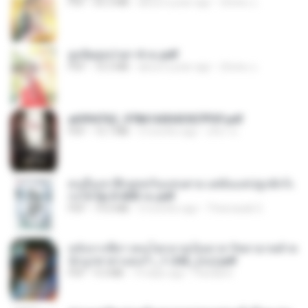
PDF
65.3 MB
about a year ago
ณิชพน แ.
ฮูหยิuสุดป่วuฯ 4 จบ.pdf
PDF
72.5 MB
about a year ago
ณิชพน แ.
a6994762_9786160043507PDF.pdf
PDF
15.7 MB
3 months ago
อริยา ด.
คนอื่นเขาฝึกยุทธกันแทบตาย แต่ฉันแค่ปลูกผักก็เ
ก่งได้ Ep.0-600 จบ.pdf
PDF
19.0 MB
3 months ago
Theerasak G.
หลังจากพี่สาวคนโตกลายเป็นทาส รัชทายาทตำห
นักบูรพาตาแดงก่ำ_1-242_(จบ).pdf
PDF
9.3 MB
19 days ago
Pandarin