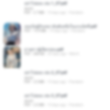
อย่าไปยอม เล่ม 1_ST.pdf
decht
PDF
2.7 MB
19 days ago
Pandarin
เธอเป็นผู้รับเหมาอันดับหนึ่งในแกแล็คซี่.pdf
PDF
19.9 MB
19 days ago
Pandarin
ม่ายสาวผู้เปียกปอน.pdf
PDF
684 KB
29 days ago
Mob K.
อย่าไปยอม เล่ม 2_ST.pdf
decht
PDF
2.5 MB
19 days ago
Pandarin
อย่าไปยอม เล่ม 3_ST.pdf
decht
PDF
2.5 MB
19 days ago
Pandarin