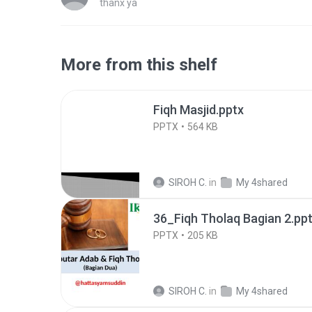
thanx ya
More from this shelf
Fiqh Masjid.pptx
PPTX
564 KB
SIROH C.
in
My 4shared
36_Fiqh Tholaq Bagian 2.pp
PPTX
205 KB
SIROH C.
in
My 4shared