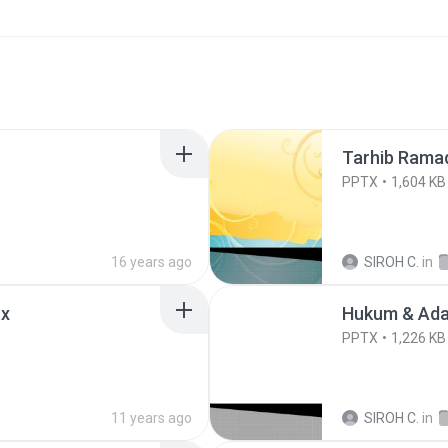
Tarhib Ramad
PPTX
1,604 KB
16 years ago
SIROH C.
in
tx
Hukum & Ada
PPTX
1,226 KB
11 years ago
SIROH C.
in