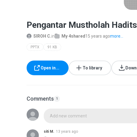
Pengantar Mustholah Hadits
SIROH C.
in
My 4shared
15 years ago
more...
PPTX
91 KB
Open in...
To library
Down
Comments
1
Add new comment
siti M.
13 years ago