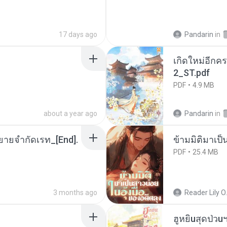
17 days ago
Pandarin
in
เกิดใหม่อีกคร
2_ST.pdf
PDF
4.9 MB
about a year ago
Pandarin
in
ยายจำกัดเรท_[End].
ข้ามมิติมาเป็
PDF
25.4 MB
3 months ago
Reader Lily O.
ฮูหยิuสุดป่วu