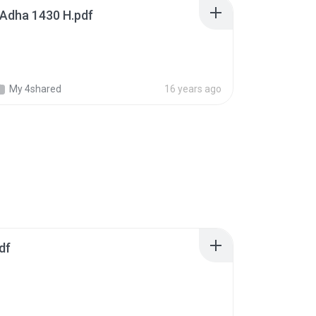
 Adha 1430 H.pdf
My 4shared
16 years ago
df