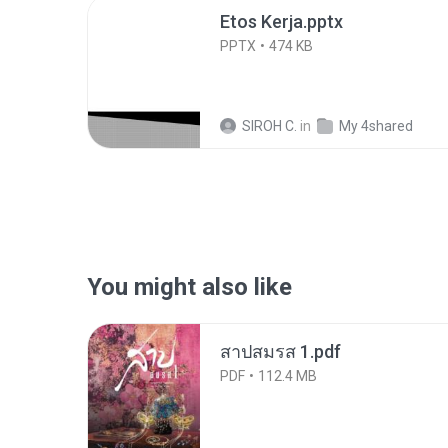
Etos Kerja.pptx
PPTX
474 KB
SIROH C.
in
My 4shared
You might also like
สาปสมรส 1.pdf
PDF
112.4 MB