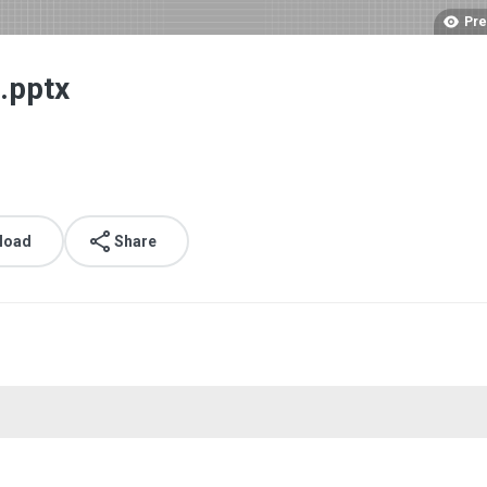
Pre
.pptx
load
Share