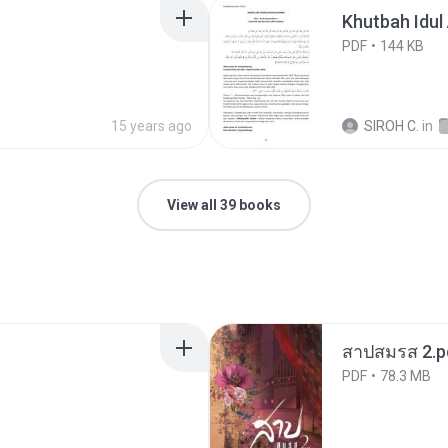
Khutbah Idul
PDF
144 KB
15 years ago
SIROH C.
in
View all 39 books
สาปสมรส 2.p
PDF
78.3 MB