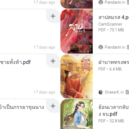
17 days ago
Pandarin
in
สาปสมรส 4.p
CamScanner
PDF
73.1 MB
17 days ago
Pandarin
in
ี่ชายทั้งห้า.pdf
ฝ่าบาททรงพระ
PDF
6.4 MB
17 days ago
Orasa K.
in
งข้าเป็นภรรยาขุนนาง
ย้อนเวลากลับม
ง จบ.pdf
PDF
32.8 MB