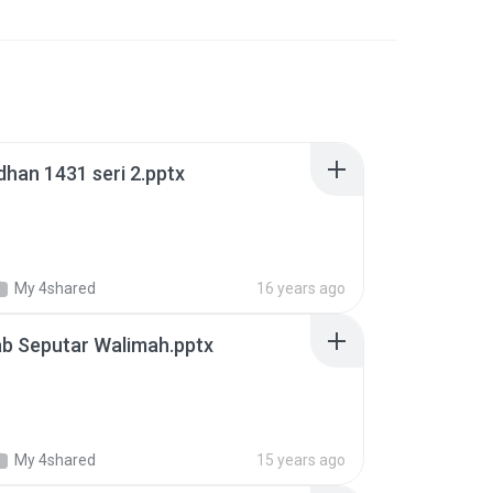
han 1431 seri 2.pptx
My 4shared
16 years ago
b Seputar Walimah.pptx
My 4shared
15 years ago