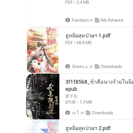
PDF
2.4 MB
Pandarin
in
My 4shared
ฮูหยิuสุดป่วuฯ 1.pdf
PDF
68.8 MB
ณิชพน แ.
in
Downloads
3f1f85b8_ข้าคือนางร้ายในนิ
epub
君子生
EPUB
1.3 MB
เจ โ.
in
Downloads
ฮูหยิuสุดป่วuฯ 2.pdf