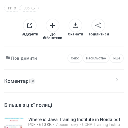
PPTX
306 KB
Відкрити
До
Скачати
Поділитися
бібліотеки
Повідомити
Секс
Насильство
Інше
Коментарі
0
Більше з цієї полиці
Where is Java Training Institute in Noida.pdf
PDF
610 KB
7 років тому
CCNA Training Institute In Noida R.