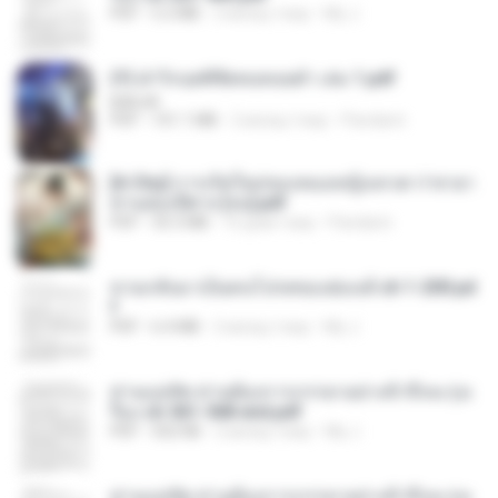
PDF
5.2 MB
2 місяці тому
My J.
(Y) ฝ่าวิกฤตพิชิตหอคอยดำ เล่ม 1.pdf
BAILIW
PDF
101.1 MB
2 місяці тому
Pandarin
[A Chu] การเกิดใหม่ของหมอหญิงเทวดา l ชายา
ท่านอ๋องปีศาจ [จบ].pdf
PDF
35.5 MB
16 днів тому
Pandarin
หวนกลับมาเป็นคนโปรดของฮ่องเต้ ch 1-200.pd
f
PDF
6.4 MB
2 місяці тому
My J.
ท่านแม่ทัพ ท่านต้องการภรรยาอย่างข้าถึงจะรุ่งเ
รือง ch 561-568 end.pdf
PDF
502 KB
2 місяці тому
My J.
ท่านแม่ทัพ ท่านต้องการภรรยาอย่างข้าถึงจะรุ่งเ