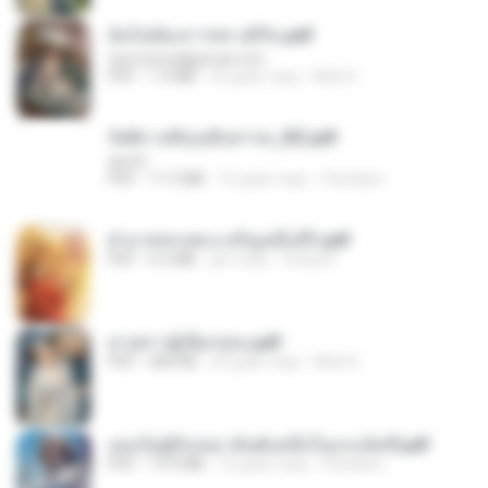
ฉันไม่ต้องการพร สุจิรัน.pdf
tanmobza@gmail.com
PDF
1.4 MB
25 днів тому
Mob K.
รัตติกาลพิรุณสิบสารท_RZ.pdf
decht
PDF
11.5 MB
16 днів тому
Pandarin
ฝ่าบาททรงพระเจริญหมื่นปี1.pdf
PDF
6.4 MB
рік тому
Orasa K.
ม่ายสาวผู้เปียกปอน.pdf
PDF
684 KB
26 днів тому
Mob K.
เธอเป็นผู้รับเหมาอันดับหนึ่งในแกแล็คซี่.pdf
PDF
19.9 MB
16 днів тому
Pandarin