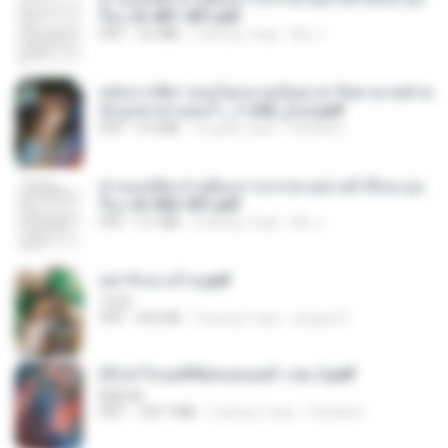
รือง ch 401-501.pdf
PDF
3.6 MB
2 місяці тому
My J.
หลังจากพี่สาวคนโตกลายเป็นทาส รัชทายาทตำห
นักบูรพาตาแดงก่ำ_1-242_(จบ).pdf
PDF
9.3 MB
16 днів тому
Pandarin
ท่านแม่ทัพ ท่านต้องการภรรยาอย่างข้าถึงจะรุ่งเ
รือง ch 502-551.pdf
PDF
3.1 MB
2 місяці тому
My J.
หย่ารักนางร้าย.pdf
1234
PDF
692 KB
3 місяці тому
yingyai S.
(Y) ฝ่าวิกฤตพิชิตหอคอยดำ เล่ม 2.pdf
BAILIW
PDF
109.7 MB
2 місяці тому
Pandarin