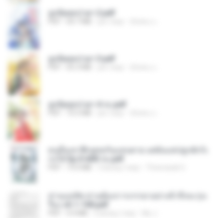
ฮูหยิuสุดป่วuฯ 2.pdf
PDF
64.7 MB
рік тому
ณิชพน แ.
ฮูหยิuสุดป่วuฯ 3.pdf
PDF
65.3 MB
рік тому
ณิชพน แ.
ฮูหยิuสุดป่วuฯ 4 จบ.pdf
PDF
72.5 MB
рік тому
ณิชพน แ.
คนอื่นเขาฝึกยุทธกันแทบตาย แต่ฉันแค่ปลูกผักก็เ
ก่งได้ Ep.0-600 จบ.pdf
PDF
19.0 MB
3 місяці тому
Theerasak G.
ท่านแม่ทัพ ท่านต้องการภรรยาอย่างข้าถึงจะรุ่งเ
รือง ch 1-100.pdf
PDF
4.4 MB
2 місяці тому
My J.