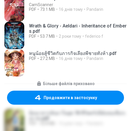
CamScanner
PDF
73.1 MB
16 днів тому
Pandarin
Wrath & Glory - Aeldari - Inheritance of Ember
s.pdf
PDF
53.7 MB
2 роки тому
federico f
หนูน้อยสู้ชีวิตกับภารกิจเลี้ยงพี่ชายทั้งห้า.pdf
PDF
27.2 MB
16 днів тому
Pandarin
Більше файлів приховано
Продовжити в застосунку
ย้อนเวลากลับมาในยุค 70 ชีวิตครั้งนี้ฉันขอเลือกเ
อง จบ.pdf
PDF
32.8 MB
16 днів тому
Pandarin