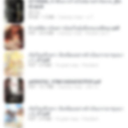
3f1f85b8_ข้าคือนางร้ายในนิยายจำกัดเรท_[En
d].epub
君子生
EPUB
1.3 MB
3 місяці тому
เจ โ.
ข้ามมิติมาเป็นสาวน้อยในอุ้งมือของอดีตลุง.pdf
PDF
25.4 MB
3 місяці тому
Reader Lily O.
เกิดใหม่อีกครา อี๋เหนียงอย่างข้าเป็นภรรยาขุนนา
ง 1_ST.pdf
PDF
4.9 MB
16 днів тому
Pandarin
a6994762_9786160043507PDF.pdf
PDF
15.7 MB
3 місяці тому
อริยา ด.
เกิดใหม่อีกครา อี๋เหนียงอย่างข้าเป็นภรรยาขุนนา
ง 2_ST.pdf
PDF
4.9 MB
16 днів тому
Pandarin