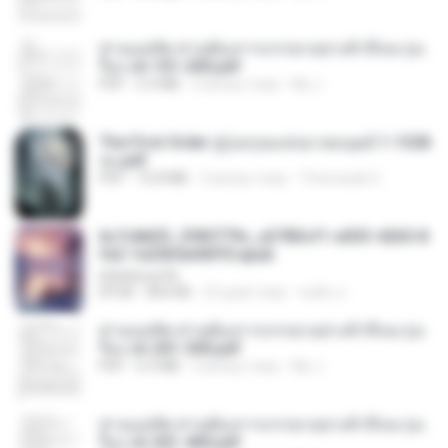
ท่านแม่ทัพ ท่านต้องการภรรยาอย่างข้าถึงจะรุ่งเ
รือง ch 101-200.pdf
PDF
5.4 MB
2 місяці тому
My J.
The First Order สู่รุ่งอรุณแห่งมวลมนุษย์ 1-1328
จบ.pdf
PDF
72.8 MB
3 місяці тому
Theerasak G.
6c7c8d33_3f85779c_e3783cf1-e033-4265-8
fe2-1e23b5a9dff0.epub
littlebbear96
EPUB
804 KB
25 днів тому
ทอฝัน ม.
ท่านแม่ทัพ ท่านต้องการภรรยาอย่างข้าถึงจะรุ่งเ
รือง ch 201-300.pdf
PDF
6.5 MB
2 місяці тому
My J.
ท่านแม่ทัพ ท่านต้องการภรรยาอย่างข้าถึงจะรุ่งเ
รือง ch 301-400.pdf