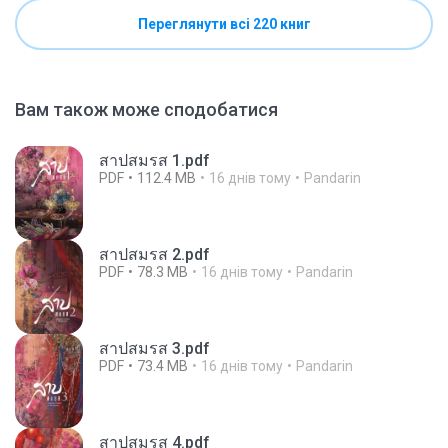
Переглянути всі 220 книг
Вам також може сподобатися
สาปสมรส 1.pdf
PDF
112.4 MB
16 днів тому
Pandarin
สาปสมรส 2.pdf
PDF
78.3 MB
16 днів тому
Pandarin
สาปสมรส 3.pdf
PDF
73.4 MB
16 днів тому
Pandarin
สาปสมรส 4.pdf