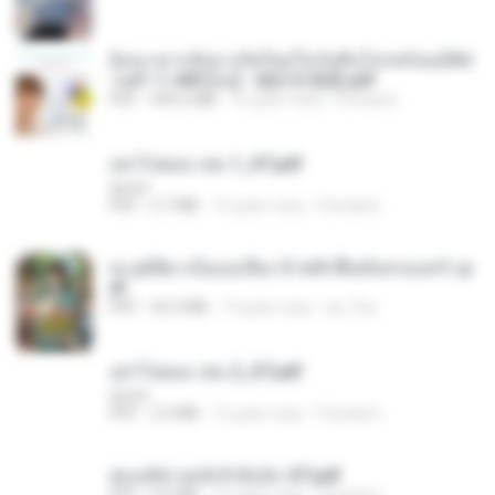
ย้อนเวลากลับมาเกิดใหม่ในวันสิ้นโลกพร้อมมิติส่
วนตัว 1-443 [จบ] - 揍趴长颈鹿.pdf
PDF
499.6 MB
16 днів тому
Pandarin
อย่าไปยอม เล่ม 1_ST.pdf
decht
PDF
2.7 MB
16 днів тому
Pandarin
ทะลุมิติมาเป็นแม่เลี้ยง ข้าพลิกฟื้นทั้งครอบครัว.p
df
PDF
42.5 MB
19 днів тому
kp_fha
อย่าไปยอม เล่ม 2_ST.pdf
decht
PDF
2.5 MB
16 днів тому
Pandarin
ฮ่องเต้ช่างคลั่งรักยิ่งนัก-ST.pdf