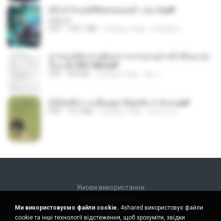
(Y) ฝ่าวิกฤตพิชิตหอคอยดำ เล่ม 3.pdf
BAILIW
PDF
103.1 MB
2 місяці тому
Pandarin
ท่านแม่ทัพ ท่านต้องการภรรยาอย่างข้าถึงจะรุ่งเ
รือง ch 553-560.pdf
PDF
493 KB
2 місяці тому
My J.
(Y)บันทึกการเลี้ยงดูสามียุคหิน 1-4 จบ.pdf
PDF
19.7 MB
4 місяці тому
เลิฟ รักนะ
Умови використання
Конфіденційність
Ми використовуємо файли cookie.
4shared використовує файли
Підтримка
cookie та інші технології відстеження, щоб зрозуміти, звідки