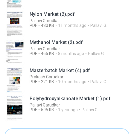
Nylon Market (2).pdf
Pallavi Garudkar
PDF
480 KB
11 months ago
Pallavi G.
Methanol Market (2).pdf
Pallavi Garudkar
PDF
465 KB
8 months ago
Pallavi G.
Masterbatch Market (4).pdf
Prakash Garudkar
PDF
221 KB
10 months ago
Pallavi G.
Polyhydroxyalkanoate Market (1).pdf
Pallavi Garudkar
PDF
595 KB
1 year ago
Pallavi G.