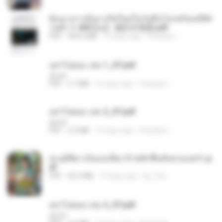
ย้อนเวลากลับมาเกิดใหม่ในวันสิ้นโลกพร้อมมิติส่
วนตัว 1-443 [จบ] - 揍趴长颈鹿.pdf
PDF
499.6 MB
16 days ago
Pandarin
อย่าไปยอม เล่ม 1_ST.pdf
decht
PDF
2.7 MB
16 days ago
Pandarin
อย่าไปยอม เล่ม 2_ST.pdf
decht
PDF
2.5 MB
16 days ago
Pandarin
ทะลุมิติมาเป็นแม่เลี้ยง ข้าพลิกฟื้นทั้งครอบครัว.p
df
PDF
42.5 MB
19 days ago
kp_fha
อย่าไปยอม เล่ม 3_ST.pdf
decht