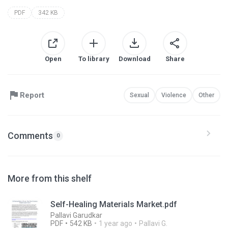
PDF
342 KB
Open
To library
Download
Share
Report
Sexual
Violence
Other
Comments
0
More from this shelf
Self-Healing Materials Market.pdf
Pallavi Garudkar
PDF
542 KB
1 year ago
Pallavi G.