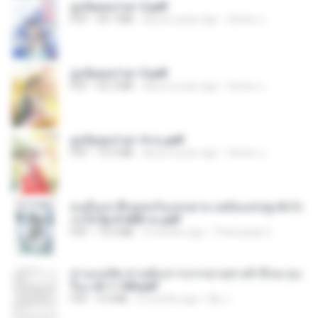
ฮูหยิuสุดป่วuฯ 2.pdf
PDF
64.7 MB
about a year ago
ณิชพน แ.
ฮูหยิuสุดป่วuฯ 3.pdf
PDF
65.3 MB
about a year ago
ณิชพน แ.
ฮูหยิuสุดป่วuฯ 4 จบ.pdf
PDF
72.5 MB
about a year ago
ณิชพน แ.
คนอื่นเขาฝึกยุทธกันแทบตาย แต่ฉันแค่ปลูกผักก็เ
ก่งได้ Ep.0-600 จบ.pdf
PDF
19.0 MB
3 months ago
Theerasak G.
ท่านแม่ทัพ ท่านต้องการภรรยาอย่างข้าถึงจะรุ่งเ
รือง ch 1-100.pdf
PDF
4.4 MB
2 months ago
My J.