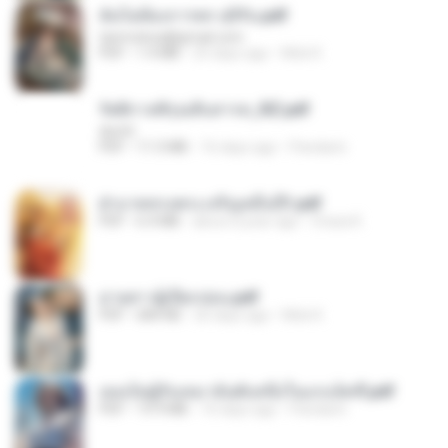
ฉันไม่ต้องการพร สุจิรัน.pdf
tanmobza@gmail.com
PDF
1.4 MB
25 days ago
Mob K.
รัตติกาลพิรุณสิบสารท_RZ.pdf
decht
PDF
11.5 MB
16 days ago
Pandarin
ฝ่าบาททรงพระเจริญหมื่นปี1.pdf
PDF
6.4 MB
about a year ago
Orasa K.
ม่ายสาวผู้เปียกปอน.pdf
PDF
684 KB
26 days ago
Mob K.
เธอเป็นผู้รับเหมาอันดับหนึ่งในแกแล็คซี่.pdf
PDF
19.9 MB
16 days ago
Pandarin