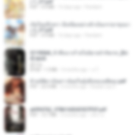
ง 1_ST.pdf
PDF
4.9 MB
16 days ago
Pandarin
เกิดใหม่อีกครา อี๋เหนียงอย่างข้าเป็นภรรยาขุนนา
ง 2_ST.pdf
PDF
4.9 MB
16 days ago
Pandarin
3f1f85b8_ข้าคือนางร้ายในนิยายจำกัดเรท_[En
d].epub
君子生
EPUB
1.3 MB
3 months ago
เจ โ.
ข้ามมิติมาเป็นสาวน้อยในอุ้งมือของอดีตลุง.pdf
PDF
25.4 MB
3 months ago
Reader Lily O.
a6994762_9786160043507PDF.pdf
PDF
15.7 MB
3 months ago
อริยา ด.