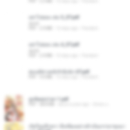
PDF
2.5 MB
16 days ago
Pandarin
อย่าไปยอม เล่ม 5_ST.pdf
decht
PDF
2.4 MB
16 days ago
Pandarin
อย่าไปยอม เล่ม 4_ST.pdf
decht
PDF
2.4 MB
16 days ago
Pandarin
ฮ่องเต้ช่างคลั่งรักยิ่งนัก-ST.pdf
PDF
9.0 MB
16 days ago
Pandarin
ฮูหยิuสุดป่วuฯ 1.pdf
PDF
68.8 MB
about a year ago
ณิชพน แ.
เกิดใหม่อีกครา อี๋เหนียงอย่างข้าเป็นภรรยาขุนนา