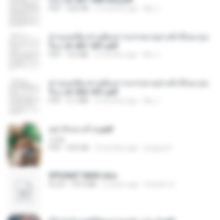
PDF
502 KB
2 months ago
My J.
ท่านแม่ทัพ ท่านต้องการภรรยาอย่างข้าถึงจะรุ่งเ
รือง ch 401-501.pdf
PDF
3.6 MB
2 months ago
My J.
ท่านแม่ทัพ ท่านต้องการภรรยาอย่างข้าถึงจะรุ่งเ
รือง ch 502-551.pdf
PDF
3.1 MB
2 months ago
My J.
หย่ารักนางร้าย.pdf
1234
PDF
692 KB
3 months ago
yingyai S.
SPIUNAT MAVI.xlsx
XLSX
99.4 MB
2 years ago
Susann S.