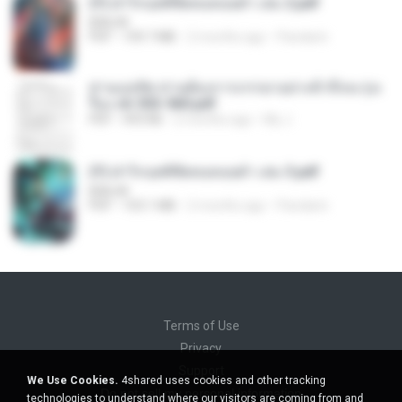
(Y) ฝ่าวิกฤตพิชิตหอคอยดำ เล่ม 2.pdf
BAILIW
PDF
109.7 MB
2 months ago
Pandarin
ท่านแม่ทัพ ท่านต้องการภรรยาอย่างข้าถึงจะรุ่งเ
รือง ch 553-560.pdf
PDF
493 KB
2 months ago
My J.
(Y) ฝ่าวิกฤตพิชิตหอคอยดำ เล่ม 3.pdf
BAILIW
PDF
103.1 MB
2 months ago
Pandarin
Terms of Use
Privacy
Support
We Use Cookies.
4shared uses cookies and other tracking
Do not sell my personal information
technologies to understand where our visitors are coming from and