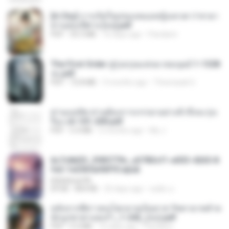
[A Chu] การเกิดใหม่ของหมอหญิงเทวดา l ชายา
ท่านอ๋องปีศาจ [จบ].pdf
PDF
35.5 MB
16 days ago
Pandarin
The First Order สู่รุ่งอรุณแห่งมวลมนุษย์ 1-1328
จบ.pdf
PDF
72.8 MB
3 months ago
Theerasak G.
ท่านแม่ทัพ ท่านต้องการภรรยาอย่างข้าถึงจะรุ่งเ
รือง ch 101-200.pdf
PDF
5.4 MB
2 months ago
My J.
6c7c8d33_3f85779c_e3783cf1-e033-4265-8
fe2-1e23b5a9dff0.epub
littlebbear96
EPUB
804 KB
25 days ago
ทอฝัน ม.
หลังจากพี่สาวคนโตกลายเป็นทาส รัชทายาทตำห
นักบูรพาตาแดงก่ำ_1-242_(จบ).pdf
PDF
9.3 MB
16 days ago
Pandarin