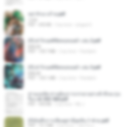
หย่ารักนางร้าย.pdf
1234
PDF
692 KB
3 ay önce
yingyai S.
(Y) ฝ่าวิกฤตพิชิตหอคอยดำ เล่ม 2.pdf
BAILIW
PDF
109.7 MB
2 ay önce
Pandarin
(Y) ฝ่าวิกฤตพิชิตหอคอยดำ เล่ม 3.pdf
BAILIW
PDF
103.1 MB
2 ay önce
Pandarin
ท่านแม่ทัพ ท่านต้องการภรรยาอย่างข้าถึงจะรุ่งเ
รือง ch 553-560.pdf
PDF
493 KB
2 ay önce
My J.
(Y)บันทึกการเลี้ยงดูสามียุคหิน 1-4 จบ.pdf
PDF
19.7 MB
4 ay önce
เลิฟ รักนะ