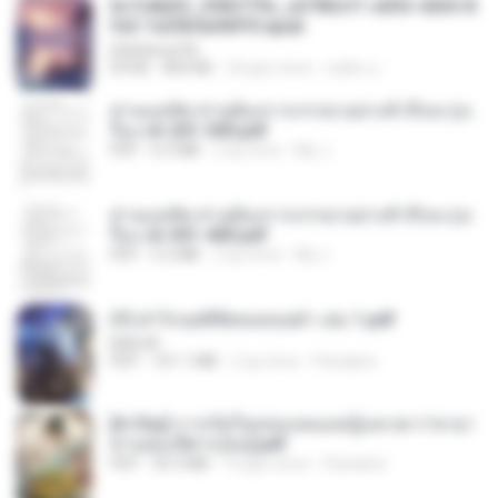
6c7c8d33_3f85779c_e3783cf1-e033-4265-8
fe2-1e23b5a9dff0.epub
littlebbear96
EPUB
804 KB
24 gün önce
ทอฝัน ม.
ท่านแม่ทัพ ท่านต้องการภรรยาอย่างข้าถึงจะรุ่งเ
รือง ch 201-300.pdf
PDF
6.5 MB
2 ay önce
My J.
ท่านแม่ทัพ ท่านต้องการภรรยาอย่างข้าถึงจะรุ่งเ
รือง ch 301-400.pdf
PDF
5.2 MB
2 ay önce
My J.
(Y) ฝ่าวิกฤตพิชิตหอคอยดำ เล่ม 1.pdf
BAILIW
PDF
101.1 MB
2 ay önce
Pandarin
[A Chu] การเกิดใหม่ของหมอหญิงเทวดา l ชายา
ท่านอ๋องปีศาจ [จบ].pdf
PDF
35.5 MB
15 gün önce
Pandarin