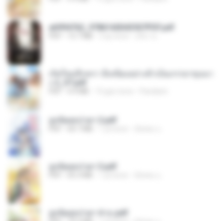
a6994762_9786160043507PDF.pdf
PDF
15.7 MB
3 ay önce
อริยา ด.
เกิดใหม่อีกครา อี๋เหนียงอย่างข้าเป็นภรรยาขุนนา
ง 2_ST.pdf
PDF
4.9 MB
15 gün önce
Pandarin
ฮูหยิuสุดป่วuฯ 2.pdf
PDF
64.7 MB
1 yıl önce
ณิชพน แ.
ฮูหยิuสุดป่วuฯ 3.pdf
PDF
65.3 MB
1 yıl önce
ณิชพน แ.
ฮูหยิuสุดป่วuฯ 4 จบ.pdf