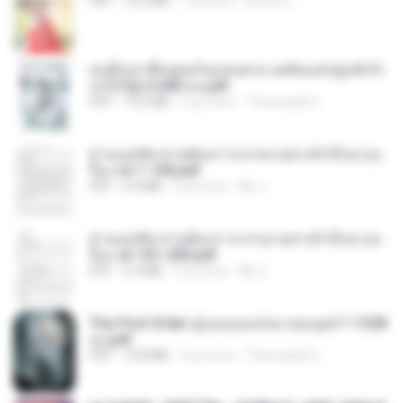
PDF
72.5 MB
1 yıl önce
ณิชพน แ.
คนอื่นเขาฝึกยุทธกันแทบตาย แต่ฉันแค่ปลูกผักก็เ
ก่งได้ Ep.0-600 จบ.pdf
PDF
19.0 MB
3 ay önce
Theerasak G.
ท่านแม่ทัพ ท่านต้องการภรรยาอย่างข้าถึงจะรุ่งเ
รือง ch 1-100.pdf
PDF
4.4 MB
2 ay önce
My J.
ท่านแม่ทัพ ท่านต้องการภรรยาอย่างข้าถึงจะรุ่งเ
รือง ch 101-200.pdf
PDF
5.4 MB
2 ay önce
My J.
The First Order สู่รุ่งอรุณแห่งมวลมนุษย์ 1-1328
จบ.pdf
PDF
72.8 MB
3 ay önce
Theerasak G.