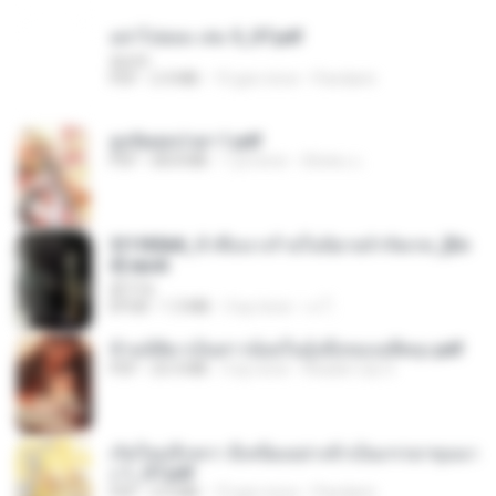
อย่าไปยอม เล่ม 5_ST.pdf
decht
PDF
2.4 MB
15 gün önce
Pandarin
ฮูหยิuสุดป่วuฯ 1.pdf
PDF
68.8 MB
1 yıl önce
ณิชพน แ.
3f1f85b8_ข้าคือนางร้ายในนิยายจำกัดเรท_[En
d].epub
君子生
EPUB
1.3 MB
3 ay önce
เจ โ.
ข้ามมิติมาเป็นสาวน้อยในอุ้งมือของอดีตลุง.pdf
PDF
25.4 MB
3 ay önce
Reader Lily O.
เกิดใหม่อีกครา อี๋เหนียงอย่างข้าเป็นภรรยาขุนนา
ง 1_ST.pdf
PDF
4.9 MB
15 gün önce
Pandarin