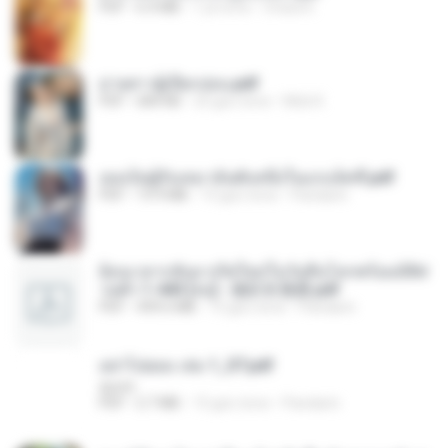
PDF
6.4 MB
1 yıl önce
Orasa K.
ม่ายสาวผู้เปียกปอน.pdf
PDF
684 KB
25 gün önce
Mob K.
เธอเป็นผู้รับเหมาอันดับหนึ่งในแกแล็คซี่.pdf
PDF
19.9 MB
15 gün önce
Pandarin
ย้อนเวลากลับมาเกิดใหม่ในวันสิ้นโลกพร้อมมิติส่
วนตัว 1-443 [จบ] - 揍趴长颈鹿.pdf
PDF
499.6 MB
15 gün önce
Pandarin
อย่าไปยอม เล่ม 1_ST.pdf
decht
PDF
2.7 MB
15 gün önce
Pandarin