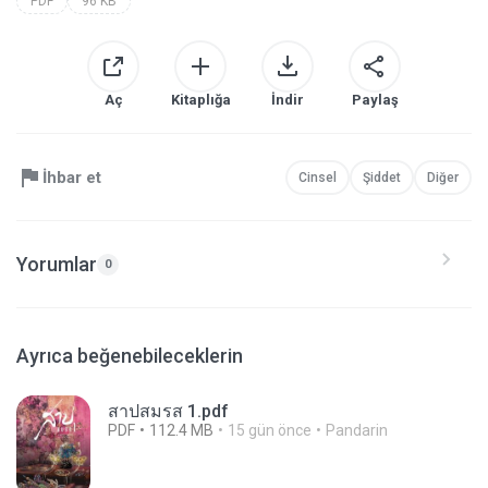
PDF
96 KB
Aç
Kitaplığa
İndir
Paylaş
İhbar et
Cinsel
Şiddet
Diğer
Yorumlar
0
Ayrıca beğenebileceklerin
สาปสมรส 1.pdf
PDF
112.4 MB
15 gün önce
Pandarin