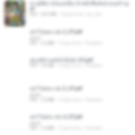
ทะลุมิติมาเป็นแม่เลี้ยง ข้าพลิกฟื้นทั้งครอบครัว.p
df
PDF
42.5 MB
18 gün önce
kp_fha
อย่าไปยอม เล่ม 2_ST.pdf
decht
PDF
2.5 MB
15 gün önce
Pandarin
ฮ่องเต้ช่างคลั่งรักยิ่งนัก-ST.pdf
PDF
9.0 MB
15 gün önce
Pandarin
อย่าไปยอม เล่ม 3_ST.pdf
decht
PDF
2.5 MB
15 gün önce
Pandarin
อย่าไปยอม เล่ม 4_ST.pdf
decht
PDF
2.4 MB
15 gün önce
Pandarin