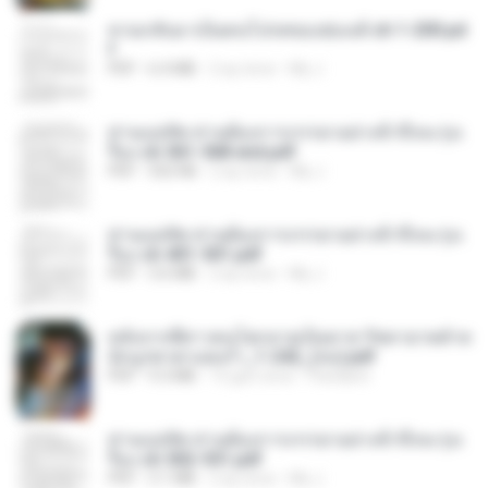
หวนกลับมาเป็นคนโปรดของฮ่องเต้ ch 1-200.pd
f
PDF
6.4 MB
2 ay önce
My J.
ท่านแม่ทัพ ท่านต้องการภรรยาอย่างข้าถึงจะรุ่งเ
รือง ch 561-568 end.pdf
PDF
502 KB
2 ay önce
My J.
ท่านแม่ทัพ ท่านต้องการภรรยาอย่างข้าถึงจะรุ่งเ
รือง ch 401-501.pdf
PDF
3.6 MB
2 ay önce
My J.
หลังจากพี่สาวคนโตกลายเป็นทาส รัชทายาทตำห
นักบูรพาตาแดงก่ำ_1-242_(จบ).pdf
PDF
9.3 MB
15 gün önce
Pandarin
ท่านแม่ทัพ ท่านต้องการภรรยาอย่างข้าถึงจะรุ่งเ
รือง ch 502-551.pdf
PDF
3.1 MB
2 ay önce
My J.