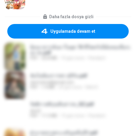
Daha fazla dosya gizli
Uygulamada devam et
ย้อนเวลากลับมาในยุค 70 ชีวิตครั้งนี้ฉันขอเลือกเ
อง จบ.pdf
PDF
32.8 MB
15 gün önce
Pandarin
ฉันไม่ต้องการพร สุจิรัน.pdf
tanmobza@gmail.com
PDF
1.4 MB
24 gün önce
Mob K.
รัตติกาลพิรุณสิบสารท_RZ.pdf
decht
PDF
11.5 MB
15 gün önce
Pandarin
ฝ่าบาททรงพระเจริญหมื่นปี1.pdf