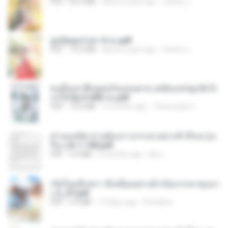
PDF
65.3 MB
about a year ago
ณิชพน แ.
ฮูหยิuสุดป่วuฯ 4 จบ.pdf
PDF
72.5 MB
about a year ago
ณิชพน แ.
คนอื่นเขาฝึกยุทธกันแทบตาย แต่ฉันแค่ปลูกผักก็เ
ก่งได้ Ep.0-600 จบ.pdf
PDF
19.0 MB
3 months ago
Theerasak G.
ท่านแม่ทัพ ท่านต้องการภรรยาอย่างข้าถึงจะรุ่งเ
รือง ch 1-100.pdf
PDF
4.4 MB
2 months ago
My J.
เกิดใหม่อีกครา อี๋เหนียงอย่างข้าเป็นภรรยาขุนนา
ง 2_ST.pdf
PDF
4.9 MB
15 days ago
Pandarin