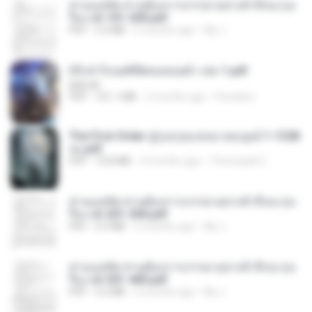
ท่านแม่ทัพ ท่านต้องการภรรยาอย่างข้าถึงจะรุ่งเ
รือง ch 101-200.pdf
PDF
5.4 MB
2 months ago
My J.
(Y) ฝ่าวิกฤตพิชิตหอคอยดำ เล่ม 1.pdf
BAILIW
PDF
101.1 MB
2 months ago
Pandarin
The First Order สู่รุ่งอรุณแห่งมวลมนุษย์ 1-1328
จบ.pdf
PDF
72.8 MB
3 months ago
Theerasak G.
ท่านแม่ทัพ ท่านต้องการภรรยาอย่างข้าถึงจะรุ่งเ
รือง ch 201-300.pdf
PDF
6.5 MB
2 months ago
My J.
ท่านแม่ทัพ ท่านต้องการภรรยาอย่างข้าถึงจะรุ่งเ
รือง ch 301-400.pdf
PDF
5.2 MB
2 months ago
My J.