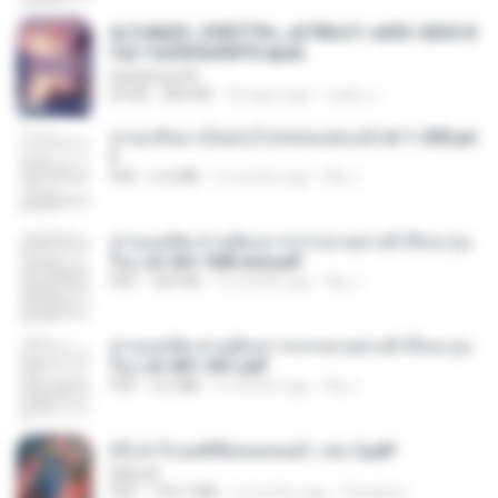
6c7c8d33_3f85779c_e3783cf1-e033-4265-8
fe2-1e23b5a9dff0.epub
littlebbear96
EPUB
804 KB
24 days ago
ทอฝัน ม.
หวนกลับมาเป็นคนโปรดของฮ่องเต้ ch 1-200.pd
f
PDF
6.4 MB
2 months ago
My J.
ท่านแม่ทัพ ท่านต้องการภรรยาอย่างข้าถึงจะรุ่งเ
รือง ch 561-568 end.pdf
PDF
502 KB
2 months ago
My J.
ท่านแม่ทัพ ท่านต้องการภรรยาอย่างข้าถึงจะรุ่งเ
รือง ch 401-501.pdf
PDF
3.6 MB
2 months ago
My J.
(Y) ฝ่าวิกฤตพิชิตหอคอยดำ เล่ม 2.pdf
BAILIW
PDF
109.7 MB
2 months ago
Pandarin