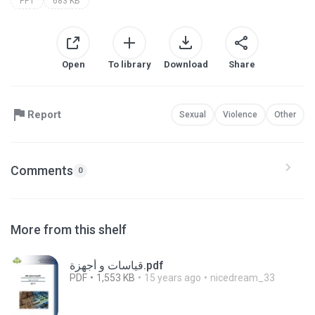
PPT
683 KB
Open
To library
Download
Share
Report
Sexual
Violence
Other
Comments
0
More from this shelf
قياسات و أجهزة.pdf
PDF
1,553 KB
15 years ago
nicedream_33