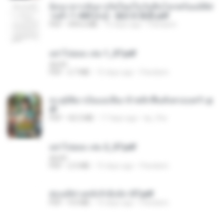
ย้อนเวลากลับมาเกิดใหม่ในวันสิ้นโลกพร้อมมิติส่
วนตัว 1-443 [จบ] - 揍趴长颈鹿.pdf
PDF
499.6 MB
15 days ago
Pandarin
อย่าไปยอม เล่ม 1_ST.pdf
decht
PDF
2.7 MB
15 days ago
Pandarin
ทะลุมิติมาเป็นแม่เลี้ยง ข้าพลิกฟื้นทั้งครอบครัว.p
df
PDF
42.5 MB
17 days ago
kp_fha
อย่าไปยอม เล่ม 2_ST.pdf
decht
PDF
2.5 MB
15 days ago
Pandarin
ฮ่องเต้ช่างคลั่งรักยิ่งนัก-ST.pdf
PDF
9.0 MB
15 days ago
Pandarin