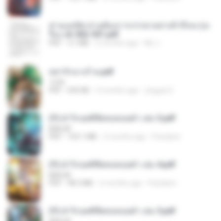
ท่านแม่ทัพ ท่านต้องการภรรยาอย่างข้าถึงจะรุ่งเ
รือง ch 502-551.pdf
PDF
3.1 MB
2 months ago
My J.
หย่ารักนางร้าย.pdf
1234
PDF
692 KB
3 months ago
yingyai S.
(Y) ฝ่าวิกฤตพิชิตหอคอยดำ เล่ม 3.pdf
BAILIW
PDF
103.1 MB
2 months ago
Pandarin
(Y) ฝ่าวิกฤตพิชิตหอคอยดำ เล่ม 4.pdf
BAILIW
PDF
98.2 MB
2 months ago
Pandarin
(Y) ฝ่าวิกฤตพิชิตหอคอยดำ เล่ม 5.pdf