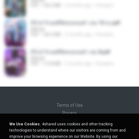
BAILIW
PDF
106.4 MB
2 months ago
Pandarin
(Y) ฝ่าวิกฤตพิชิตหอคอยดำ เล่ม 10 จบ.pdf
BAILIW
PDF
106.4 MB
2 months ago
Pandarin
(Y) ฝ่าวิกฤตพิชิตหอคอยดำ เล่ม 8.pdf
BAILIW
PDF
113.8 MB
2 months ago
Pandarin
Terms of Use
Privacy
Support
We Use Cookies.
4shared uses cookies and other tracking
Do not sell my personal information
technologies to understand where our visitors are coming from and
Do not share my personal information
improve your browsing experience on our Website. By using our