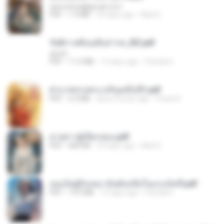
tanmobza@gmail.com
PDF
1.4 MB
24 days ago
Mob K.
รัตติกาลพิรุณสิบสารท_RZ.pdf
decht
PDF
11.5 MB
15 days ago
Pandarin
ฝ่าบาททรงพระเจริญหมื่นปี1.pdf
PDF
6.4 MB
about a year ago
Orasa K.
ม่ายสาวผู้เปียกปอน.pdf
PDF
684 KB
25 days ago
Mob K.
เธอเป็นผู้รับเหมาอันดับหนึ่งในแกแล็คซี่.pdf
PDF
19.9 MB
15 days ago
Pandarin