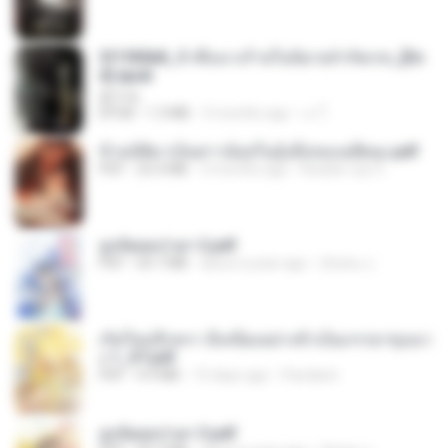
3f1f85b8_ข้าคือนางร้ายในนิยายจำกัดเรท_[En
d].epub
君子生
EPUB
1.3 MB
3 months ago
เจ โ.
ข้ามมิติมาเป็นสาวน้อยในอุ้งมือของอดีตลุง.pdf
PDF
25.4 MB
3 months ago
Reader Lily O.
ฮูหยิuสุดป่วuฯ 2.pdf
PDF
64.7 MB
about a year ago
ณิชพน แ.
เกิดใหม่อีกครา อี๋เหนียงอย่างข้าเป็นภรรยาขุนนา
ง 1_ST.pdf
PDF
4.9 MB
15 days ago
Pandarin
ฮูหยิuสุดป่วuฯ 3.pdf