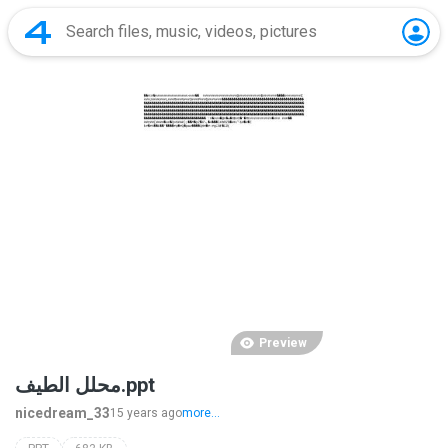
Preview
محلل الطيف.ppt
nicedream_33
15 years ago
more...