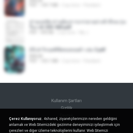
BAILIW
PDF
109.7 MB
2 ay önce
Pandarin
ท่านแม่ทัพ ท่านต้องการภรรยาอย่างข้าถึงจะรุ่งเ
รือง ch 553-560.pdf
PDF
493 KB
2 ay önce
My J.
(Y) ฝ่าวิกฤตพิชิตหอคอยดำ เล่ม 3.pdf
BAILIW
PDF
103.1 MB
2 ay önce
Pandarin
Kullanım Şartları
Gizlilik
Destek
Çerez Kullanıyoruz.
4shared, ziyaretçilerimizin nereden geldiğini
Kişisel bilgilerimi satmayın
anlamak ve Web Sitemizdeki gezinme deneyiminizi iyileştirmek için
Kişisel bilgilerimi paylaşmayın
çerezleri ve diğer izleme teknolojilerini kullanır. Web Sitemizi