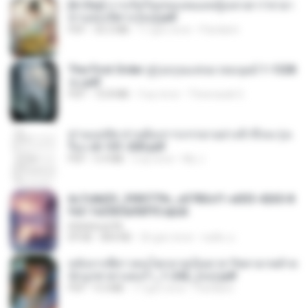
[A Chu] การเกิดใหม่ของหมอหญิงเทวดา l ชายา
ท่านอ๋องปีศาจ [จบ].pdf
PDF
35.5 MB
17 gün önce
Pandarin
The First Order สู่รุ่งอรุณแห่งมวลมนุษย์ 1-1328
จบ.pdf
PDF
72.8 MB
3 ay önce
Theerasak G.
ท่านแม่ทัพ ท่านต้องการภรรยาอย่างข้าถึงจะรุ่งเ
รือง ch 101-200.pdf
PDF
5.4 MB
2 ay önce
My J.
6c7c8d33_3f85779c_e3783cf1-e033-4265-8
fe2-1e23b5a9dff0.epub
littlebbear96
EPUB
804 KB
26 gün önce
ทอฝัน ม.
หลังจากพี่สาวคนโตกลายเป็นทาส รัชทายาทตำห
นักบูรพาตาแดงก่ำ_1-242_(จบ).pdf
PDF
9.3 MB
17 gün önce
Pandarin