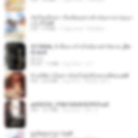
เกิดใหม่อีกครา อี๋เหนียงอย่างข้าเป็นภรรยาขุนนา
ง 2_ST.pdf
PDF
4.9 MB
17 gün önce
Pandarin
3f1f85b8_ข้าคือนางร้ายในนิยายจำกัดเรท_[En
d].epub
君子生
EPUB
1.3 MB
3 ay önce
เจ โ.
ข้ามมิติมาเป็นสาวน้อยในอุ้งมือของอดีตลุง.pdf
PDF
25.4 MB
3 ay önce
Reader Lily O.
a6994762_9786160043507PDF.pdf
PDF
15.7 MB
3 ay önce
อริยา ด.
ฮูหยิuสุดป่วuฯ 2.pdf