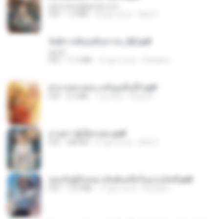
tanmobza@gmail.com
PDF
1.4 MB
25 gün önce
Mob K.
รัตติกาลพิรุณสิบสารท_RZ.pdf
decht
PDF
11.5 MB
16 gün önce
Pandarin
ฝ่าบาททรงพระเจริญหมื่นปี1.pdf
PDF
6.4 MB
1 yıl önce
Orasa K.
ม่ายสาวผู้เปียกปอน.pdf
PDF
684 KB
27 gün önce
Mob K.
เธอเป็นผู้รับเหมาอันดับหนึ่งในแกแล็คซี่.pdf
PDF
19.9 MB
17 gün önce
Pandarin