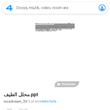
Önizleme
محلل الطيف.ppt
nicedream_33
15 yıl önce
daha fazla...