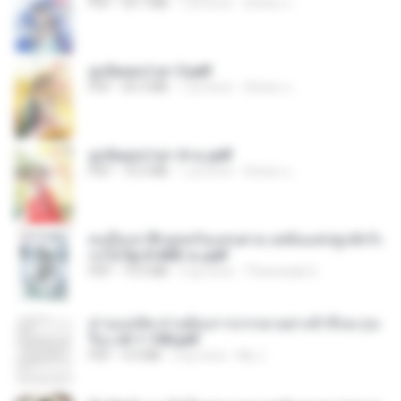
PDF
64.7 MB
1 yıl önce
ณิชพน แ.
ฮูหยิuสุดป่วuฯ 3.pdf
PDF
65.3 MB
1 yıl önce
ณิชพน แ.
ฮูหยิuสุดป่วuฯ 4 จบ.pdf
PDF
72.5 MB
1 yıl önce
ณิชพน แ.
คนอื่นเขาฝึกยุทธกันแทบตาย แต่ฉันแค่ปลูกผักก็เ
ก่งได้ Ep.0-600 จบ.pdf
PDF
19.0 MB
3 ay önce
Theerasak G.
ท่านแม่ทัพ ท่านต้องการภรรยาอย่างข้าถึงจะรุ่งเ
รือง ch 1-100.pdf
PDF
4.4 MB
2 ay önce
My J.