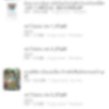
ย้อนเวลากลับมาเกิดใหม่ในวันสิ้นโลกพร้อมมิติส่
วนตัว 1-443 [จบ] - 揍趴长颈鹿.pdf
PDF
499.6 MB
16 gün önce
Pandarin
อย่าไปยอม เล่ม 1_ST.pdf
decht
PDF
2.7 MB
16 gün önce
Pandarin
อย่าไปยอม เล่ม 2_ST.pdf
decht
PDF
2.5 MB
16 gün önce
Pandarin
ทะลุมิติมาเป็นแม่เลี้ยง ข้าพลิกฟื้นทั้งครอบครัว.p
df
PDF
42.5 MB
19 gün önce
kp_fha
อย่าไปยอม เล่ม 3_ST.pdf
decht
PDF
2.5 MB
16 gün önce
Pandarin