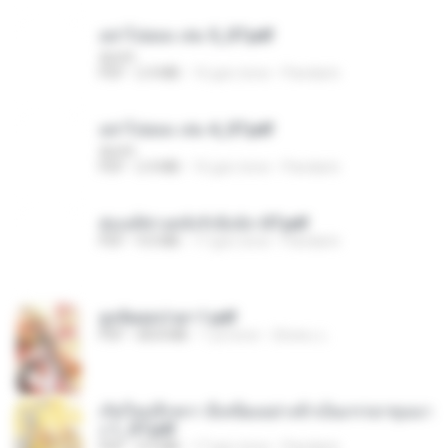
อย่าไปยอม เล่ม 5_ST.pdf
decht
PDF
2.4 MB
16 gün önce
Pandarin
อย่าไปยอม เล่ม 4_ST.pdf
decht
PDF
2.4 MB
16 gün önce
Pandarin
ฮ่องเต้ช่างคลั่งรักยิ่งนัก-ST.pdf
PDF
9.0 MB
17 gün önce
Pandarin
ฮูหยิuสุดป่วuฯ 1.pdf
PDF
68.8 MB
1 yıl önce
ณิชพน แ.
เกิดใหม่อีกครา อี๋เหนียงอย่างข้าเป็นภรรยาขุนนา
ง 1_ST.pdf
PDF
4.9 MB
17 gün önce
Pandarin