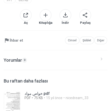
PPT
683 KB
Aç
Kitaplığa
İndir
Paylaş
İhbar et
Cinsel
Şiddet
Diğer
Yorumlar
0
Bu raftan daha fazlası
خواص مواد.pdf
PDF
75 KB
15 yıl önce
nicedream_33