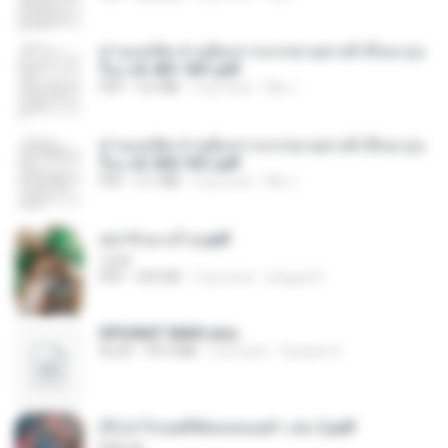
ท่านแม่ทัพ ท่านต้องการภรรยาอย่างข้าถึงจะรุ่งเ
รือง ch 401-501.pdf
PDF
3.6 MB
2 ay önce
My J.
ท่านแม่ทัพ ท่านต้องการภรรยาอย่างข้าถึงจะรุ่งเ
รือง ch 502-551.pdf
PDF
3.1 MB
2 ay önce
My J.
หย่ารักนางร้าย.pdf
1234
PDF
692 KB
3 ay önce
yingyai S.
SPIUNAT MAVI.xlsx
XLSX
99.4 MB
2 yıl önce
Susann S.
(Y) ฝ่าวิกฤตพิชิตหอคอยดำ เล่ม 2.pdf