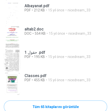
Albayanat.pdf
PDF
212 KB
15 yıl önce
nicedream_33
altab2.doc
DOC
554 KB
15 yıl önce
nicedream_33
حقول 1 .pdf
PDF
195 KB
15 yıl önce
nicedream_33
Classes.pdf
PDF
455 KB
15 yıl önce
nicedream_33
Tüm 65 kitaplarını görüntüle