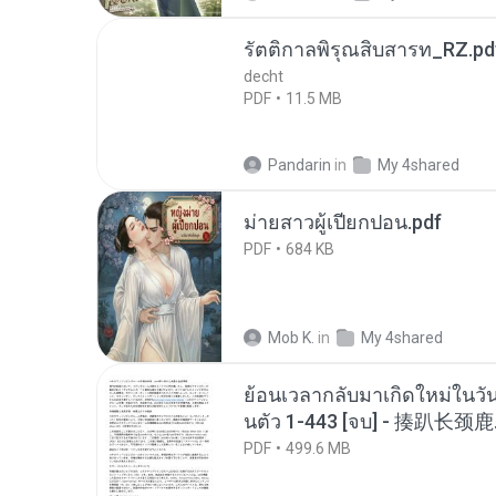
รัตติกาลพิรุณสิบสารท_RZ.pd
decht
PDF
11.5 MB
Pandarin
in
My 4shared
ม่ายสาวผู้เปียกปอน.pdf
PDF
684 KB
Mob K.
in
My 4shared
ย้อนเวลากลับมาเกิดใหม่ในวัน
นตัว 1-443 [จบ] - 揍趴长颈鹿
PDF
499.6 MB