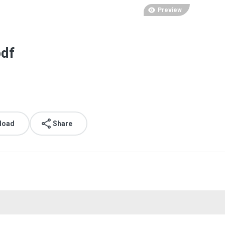
Preview
pdf
load
Share