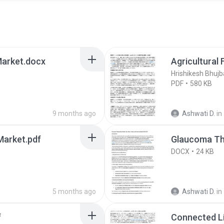
arket.docx
Agricultural 
Hrishikesh Bhujb
PDF
580 KB
9 months ago
Ashwati D.
in
Market.pdf
Glaucoma Th
DOCX
24 KB
5 months ago
Ashwati D.
in
f
Connected L