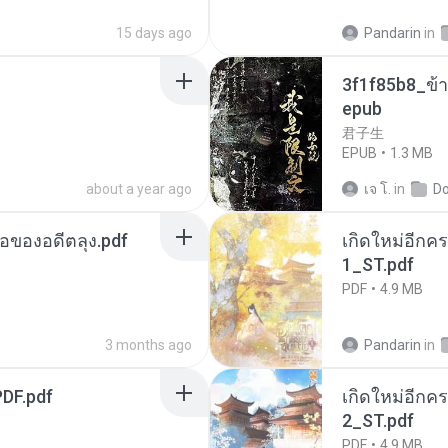
15 days ago
Pandarin
in
3f1f85b8_ข้า
epub
君子生
EPUB
1.3 MB
about a year ago
เจ โ.
in
D
ือของอดีตลุง.pdf
เกิดใหม่อีกคร
1_ST.pdf
PDF
4.9 MB
3 months ago
Pandarin
in
DF.pdf
เกิดใหม่อีกคร
2_ST.pdf
PDF
4.9 MB