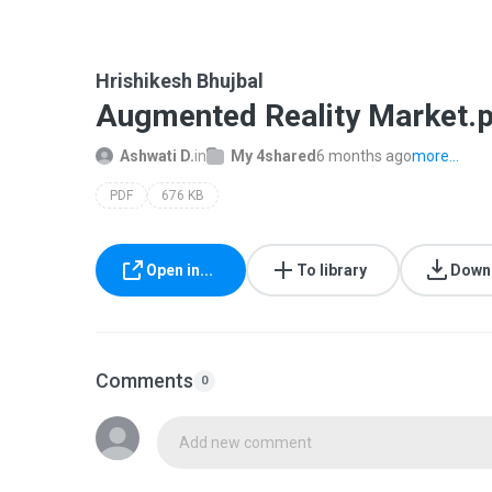
Hrishikesh Bhujbal
Augmented Reality Market.
Ashwati D.
in
My 4shared
6 months ago
more...
PDF
676 KB
Open in...
To library
Down
Comments
0
Add new comment