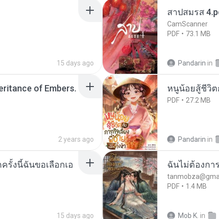
สาปสมรส 4.p
CamScanner
PDF
73.1 MB
15 days ago
Pandarin
in
heritance of Embers.
หนูน้อยสู้ชีวิ
PDF
27.2 MB
2 years ago
Pandarin
in
ครั้งนี้ฉันขอเลือกเอ
ฉันไม่ต้องการ
tanmobza@gmai
PDF
1.4 MB
15 days ago
Mob K.
in