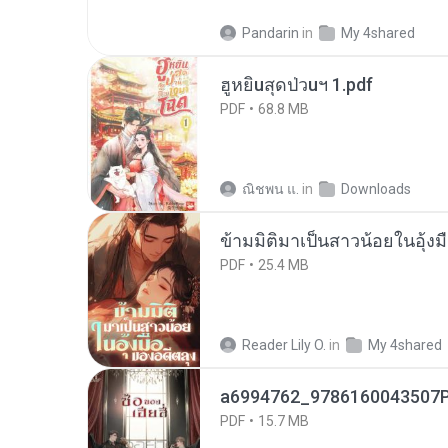
Pandarin
in
My 4shared
ฮูหยิuสุดป่วuฯ 1.pdf
PDF
68.8 MB
ณิชพน แ.
in
Downloads
ข้ามมิติมาเป็นสาวน้อยในอุ้งม
PDF
25.4 MB
Reader Lily O.
in
My 4shared
a6994762_9786160043507P
PDF
15.7 MB