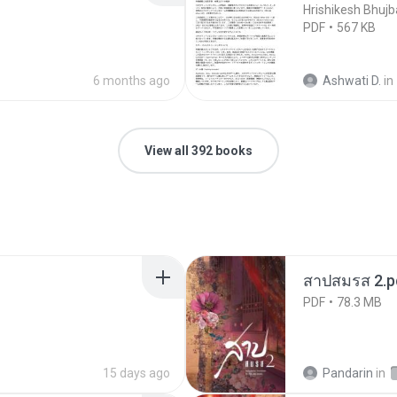
Hrishikesh Bhujb
PDF
567 KB
6 months ago
Ashwati D.
in
View all 392 books
สาปสมรส 2.p
PDF
78.3 MB
15 days ago
Pandarin
in