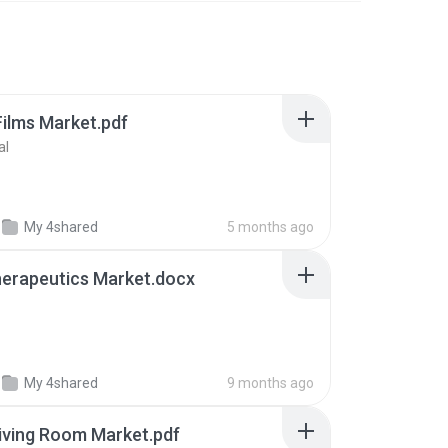
Films Market.pdf
al
My 4shared
5 months ago
erapeutics Market.docx
My 4shared
9 months ago
iving Room Market.pdf