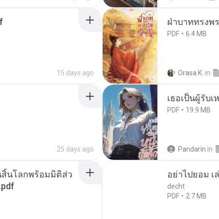
f
ฝ่าบาททรงพระ
PDF
6.4 MB
15 days ago
Orasa K.
in
เธอเป็นผู้รับ
PDF
19.9 MB
25 days ago
Pandarin
in
สิ้นโลกพร้อมมิติส่ว
อย่าไปยอม เล
.pdf
decht
PDF
2.7 MB