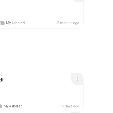
al
My 4shared
5 months ago
df
My 4shared
15 days ago