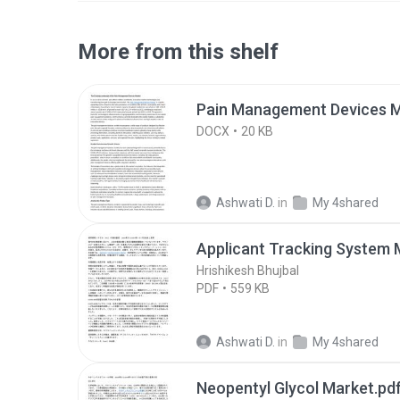
More from this shelf
Pain Management Devices M
DOCX
20 KB
Ashwati D.
in
My 4shared
Applicant Tracking System 
Hrishikesh Bhujbal
PDF
559 KB
Ashwati D.
in
My 4shared
Neopentyl Glycol Market.pd