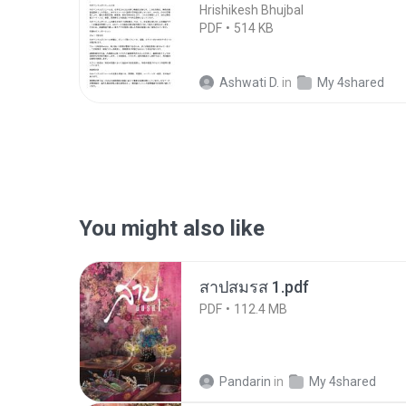
Hrishikesh Bhujbal
PDF
514 KB
Ashwati D.
in
My 4shared
You might also like
สาปสมรส 1.pdf
PDF
112.4 MB
Pandarin
in
My 4shared