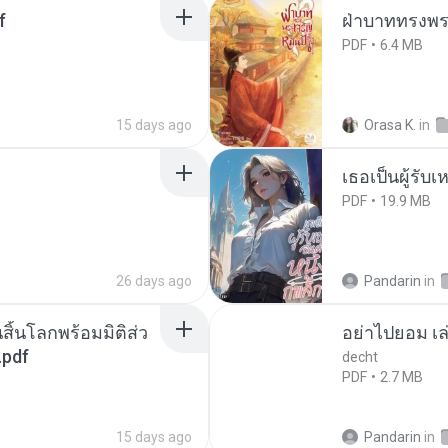
f
ฝ่าบาททรงพระ
PDF
6.4 MB
15 days ago
Orasa K.
in
เธอเป็นผู้รับ
PDF
19.9 MB
26 days ago
Pandarin
in
สิ้นโลกพร้อมมิติส่ว
อย่าไปยอม เล
.pdf
decht
PDF
2.7 MB
15 days ago
Pandarin
in