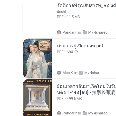
รัตติกาลพิรุณสิบสารท_RZ.pd
decht
PDF
11.5 MB
Pandarin
in
My 4shared
ม่ายสาวผู้เปียกปอน.pdf
PDF
684 KB
Mob K.
in
My 4shared
ย้อนเวลากลับมาเกิดใหม่ในวัน
นตัว 1-443 [จบ] - 揍趴长颈鹿
PDF
499.6 MB
Pandarin
in
My 4shared