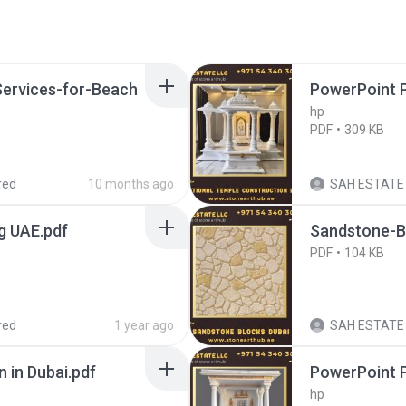
Services-for-Beach
PowerPoint 
hp
PDF
309 KB
red
10 months ago
SAH ESTATE
g UAE.pdf
Sandstone-B
PDF
104 KB
red
1 year ago
SAH ESTATE
n in Dubai.pdf
PowerPoint 
hp