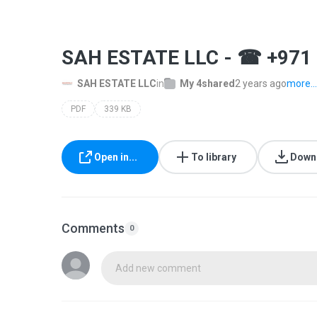
SAH ESTATE LLC - ☎ +971 
SAH ESTATE LLC
in
My 4shared
2 years ago
more...
PDF
339 KB
Open in...
To library
Down
Comments
0
Add new comment