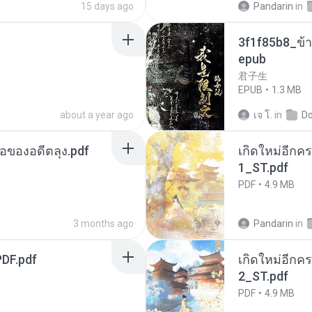
15 days ago
Pandarin
in
3f1f85b8_ข้า
epub
君子生
EPUB
1.3 MB
about a year ago
เจ โ.
in
D
ือของอดีตลุง.pdf
เกิดใหม่อีกคร
1_ST.pdf
PDF
4.9 MB
3 months ago
Pandarin
in
DF.pdf
เกิดใหม่อีกคร
2_ST.pdf
PDF
4.9 MB