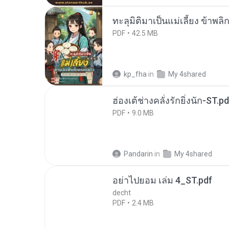
ทะลุมิติมาเป็นแม่เลี้ยง ข้าพลิ
PDF
42.5 MB
kp_fha
in
My 4shared
ฮ่องเต้ช่างคลั่งรักยิ่งนัก-ST.pd
PDF
9.0 MB
Pandarin
in
My 4shared
อย่าไปยอม เล่ม 4_ST.pdf
decht
PDF
2.4 MB