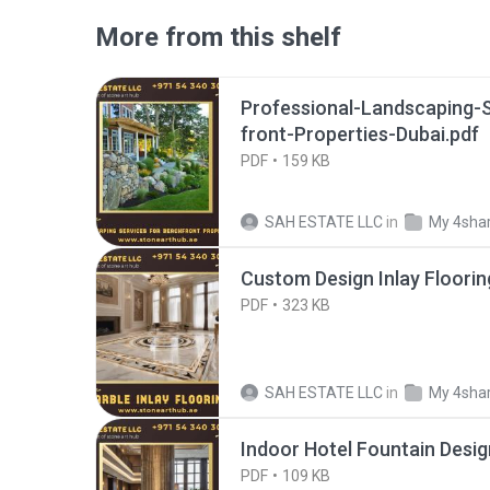
More from this shelf
Professional-Landscaping-
front-Properties-Dubai.pdf
PDF
159 KB
SAH ESTATE LLC
in
My 4sha
Custom Design Inlay Floorin
PDF
323 KB
SAH ESTATE LLC
in
My 4sha
Indoor Hotel Fountain Desig
PDF
109 KB