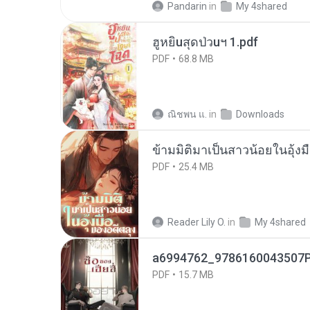
Pandarin
in
My 4shared
ฮูหยิuสุดป่วuฯ 1.pdf
PDF
68.8 MB
ณิชพน แ.
in
Downloads
ข้ามมิติมาเป็นสาวน้อยในอุ้งม
PDF
25.4 MB
Reader Lily O.
in
My 4shared
a6994762_9786160043507P
PDF
15.7 MB