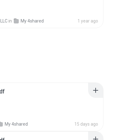
 LLC
in
My 4shared
1 year ago
df
My 4shared
15 days ago