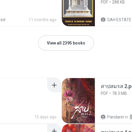
PDF
288 KB
red
11 months ago
SAH ESTATE
View all 2395 books
สาปสมรส 2.p
PDF
78.3 MB
15 days ago
Pandarin
in