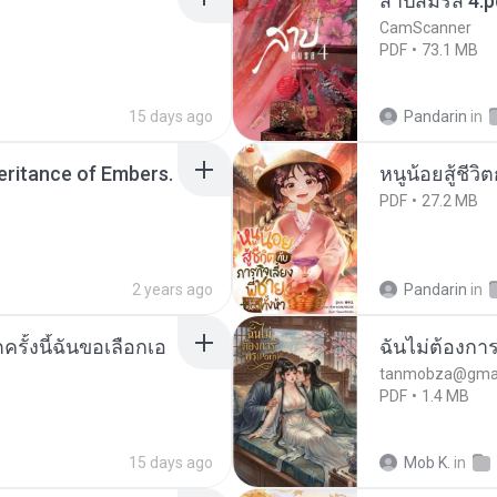
สาปสมรส 4.p
CamScanner
PDF
73.1 MB
15 days ago
Pandarin
in
heritance of Embers.
หนูน้อยสู้ชีวิ
PDF
27.2 MB
2 years ago
Pandarin
in
ครั้งนี้ฉันขอเลือกเอ
ฉันไม่ต้องการ
tanmobza@gmai
PDF
1.4 MB
15 days ago
Mob K.
in