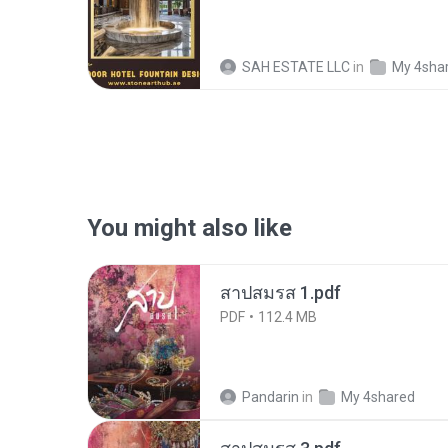
SAH ESTATE LLC
in
My 4sha
You might also like
สาปสมรส 1.pdf
PDF
112.4 MB
Pandarin
in
My 4shared