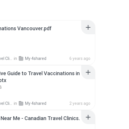
nations Vancouver.pdf
Clinics
in
My 4shared
6 years ago
e Guide to Travel Vaccinations in
ptx
B
Clinics
in
My 4shared
2 years ago
adian Travel Clinics.