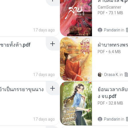
สาปสมรส 4.p
CamScanner
PDF
73.1 MB
17 days ago
Pandarin
in
ี่ชายทั้งห้า.pdf
ฝ่าบาททรงพระ
PDF
6.4 MB
17 days ago
Orasa K.
in
งข้าเป็นภรรยาขุนนาง
ย้อนเวลากลับม
ง จบ.pdf
PDF
32.8 MB
17 days ago
Pandarin
in