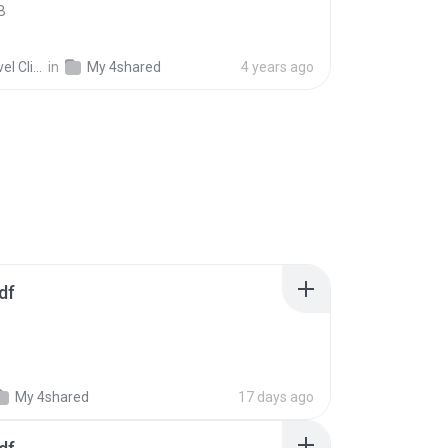
B
Clinics
in
My 4shared
4 years ago
df
My 4shared
17 days ago