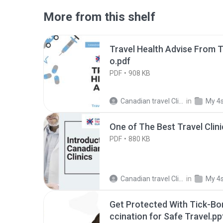
More from this shelf
Travel Health Advise From T
o.pdf
PDF
908 KB
Canadian travel Clinics
in
My 4
One of The Best Travel Clin
PDF
880 KB
Canadian travel Clinics
in
My 4
Get Protected With Tick-Bor
ccination for Safe Travel.pp