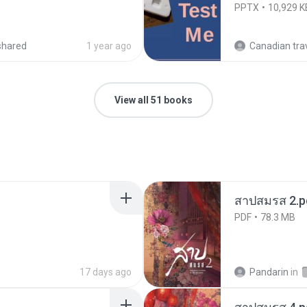
PPTX
10,929 K
shared
1 year ago
Canadian travel 
View all 51 books
สาปสมรส 2.p
PDF
78.3 MB
17 days ago
Pandarin
in