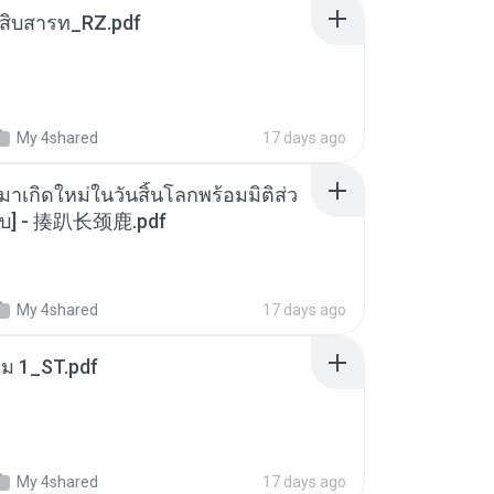
ณสิบสารท_RZ.pdf
My 4shared
17 days ago
มาเกิดใหม่ในวันสิ้นโลกพร้อมมิติส่ว
[จบ] - 揍趴长颈鹿.pdf
My 4shared
17 days ago
่ม 1_ST.pdf
My 4shared
17 days ago