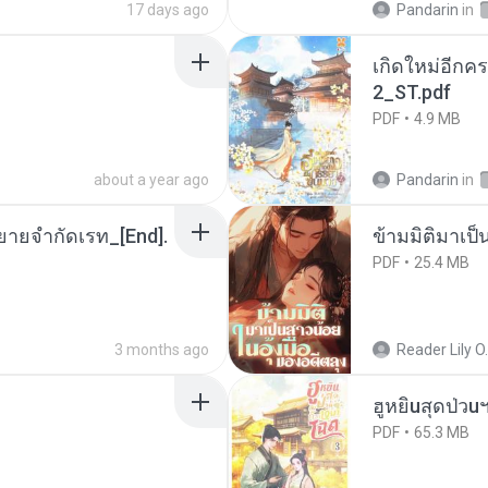
17 days ago
Pandarin
in
เกิดใหม่อีกคร
2_ST.pdf
PDF
4.9 MB
about a year ago
Pandarin
in
ยายจำกัดเรท_[End].
ข้ามมิติมาเป็
PDF
25.4 MB
3 months ago
Reader Lily O.
ฮูหยิuสุดป่วu
PDF
65.3 MB