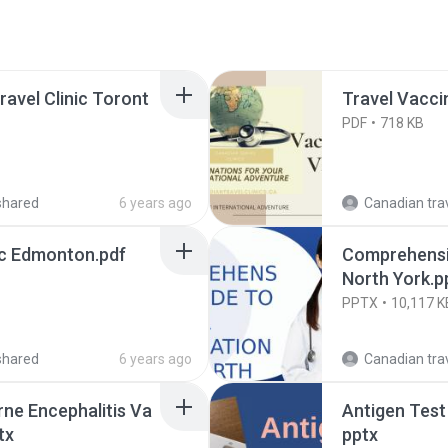
ravel Clinic Toront
Travel Vacci
PDF
718 KB
shared
6 years ago
Canadian travel 
ic Edmonton.pdf
Comprehensiv
North York.p
PPTX
10,117 K
shared
6 years ago
Canadian travel 
ne Encephalitis Va
Antigen Test Near Me - Can
tx
pptx