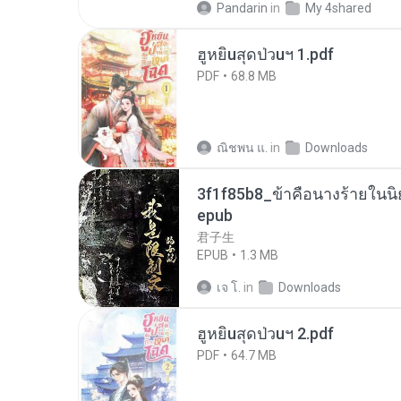
Pandarin
in
My 4shared
ฮูหยิuสุดป่วuฯ 1.pdf
PDF
68.8 MB
ณิชพน แ.
in
Downloads
3f1f85b8_ข้าคือนางร้ายในนิ
epub
君子生
EPUB
1.3 MB
เจ โ.
in
Downloads
ฮูหยิuสุดป่วuฯ 2.pdf
PDF
64.7 MB