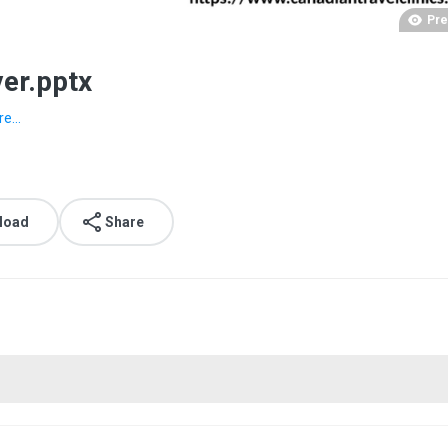
Pre
er.pptx
e...
load
Share