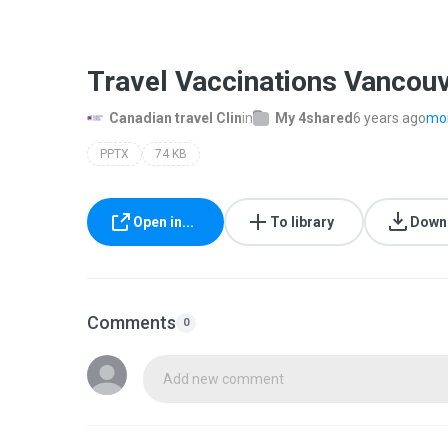
Travel Vaccinations Vancouv
Canadian travel Clin
in
My 4shared
6 years ago
mor
PPTX
74 KB
Open in...
To library
Down
Comments
0
Add new comment