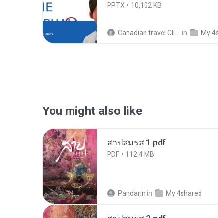
PPTX
10,102 KB
Canadian travel Clinics
in
My 4
You might also like
สาปสมรส 1.pdf
PDF
112.4 MB
Pandarin
in
My 4shared