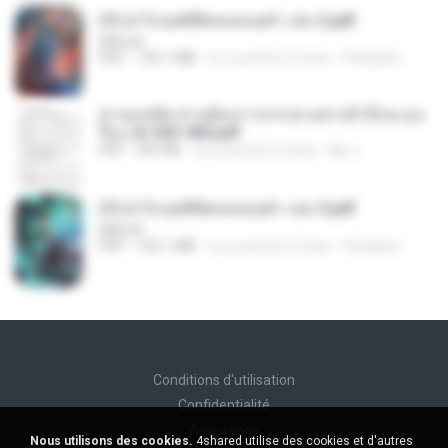
(Y) ฝ่าวิกฤตพิชิตหอคอยดำ เล่ม 2.pdf
BAILIW
PDF
109.7 MB
il y a environ 2 mois
Pandarin
ท่านแม่ทัพ ท่านต้องการภรรยาอย่างข้าถึงจะรุ่งเ
รือง ch 553-560.pdf
PDF
493 KB
il y a environ 2 mois
My J.
(Y) ฝ่าวิกฤตพิชิตหอคอยดำ เล่ม 3.pdf
BAILIW
PDF
103.1 MB
il y a environ 2 mois
Pandarin
Conditions d'utilisation
Confidentialité
Assistance
Nous utilisons des cookies.
4shared utilise des cookies et d'autres