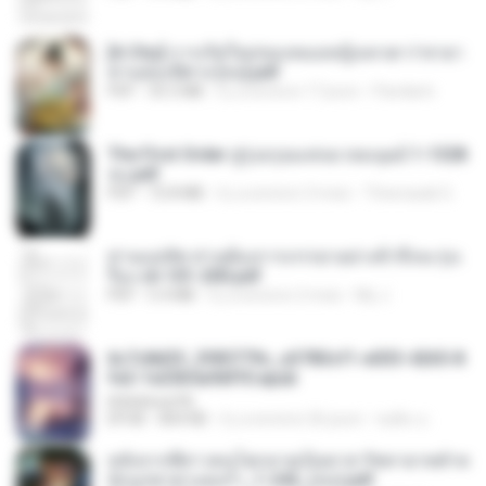
[A Chu] การเกิดใหม่ของหมอหญิงเทวดา l ชายา
ท่านอ๋องปีศาจ [จบ].pdf
PDF
35.5 MB
il y a environ 17 jours
Pandarin
The First Order สู่รุ่งอรุณแห่งมวลมนุษย์ 1-1328
จบ.pdf
PDF
72.8 MB
il y a environ 3 mois
Theerasak G.
ท่านแม่ทัพ ท่านต้องการภรรยาอย่างข้าถึงจะรุ่งเ
รือง ch 101-200.pdf
PDF
5.4 MB
il y a environ 2 mois
My J.
6c7c8d33_3f85779c_e3783cf1-e033-4265-8
fe2-1e23b5a9dff0.epub
littlebbear96
EPUB
804 KB
il y a environ 26 jours
ทอฝัน ม.
หลังจากพี่สาวคนโตกลายเป็นทาส รัชทายาทตำห
นักบูรพาตาแดงก่ำ_1-242_(จบ).pdf