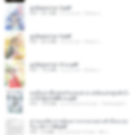
ฮูหยิuสุดป่วuฯ 2.pdf
PDF
64.7 MB
il y a un an
ณิชพน แ.
ฮูหยิuสุดป่วuฯ 3.pdf
PDF
65.3 MB
il y a un an
ณิชพน แ.
ฮูหยิuสุดป่วuฯ 4 จบ.pdf
PDF
72.5 MB
il y a un an
ณิชพน แ.
คนอื่นเขาฝึกยุทธกันแทบตาย แต่ฉันแค่ปลูกผักก็เ
ก่งได้ Ep.0-600 จบ.pdf
PDF
19.0 MB
il y a environ 3 mois
Theerasak G.
ท่านแม่ทัพ ท่านต้องการภรรยาอย่างข้าถึงจะรุ่งเ
รือง ch 1-100.pdf
PDF
4.4 MB
il y a environ 2 mois
My J.