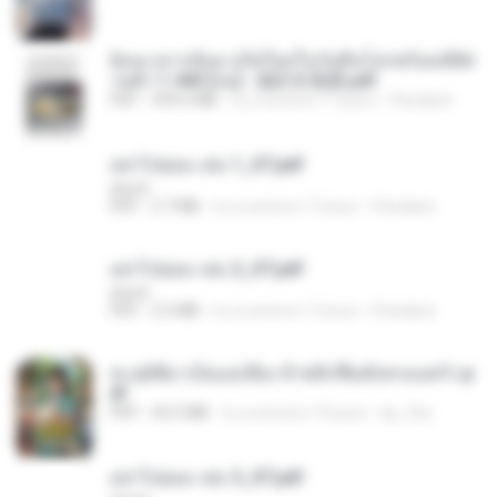
ย้อนเวลากลับมาเกิดใหม่ในวันสิ้นโลกพร้อมมิติส่
วนตัว 1-443 [จบ] - 揍趴长颈鹿.pdf
PDF
499.6 MB
il y a environ 17 jours
Pandarin
อย่าไปยอม เล่ม 1_ST.pdf
decht
PDF
2.7 MB
il y a environ 17 jours
Pandarin
อย่าไปยอม เล่ม 2_ST.pdf
decht
PDF
2.5 MB
il y a environ 17 jours
Pandarin
ทะลุมิติมาเป็นแม่เลี้ยง ข้าพลิกฟื้นทั้งครอบครัว.p
df
PDF
42.5 MB
il y a environ 19 jours
kp_fha
อย่าไปยอม เล่ม 3_ST.pdf