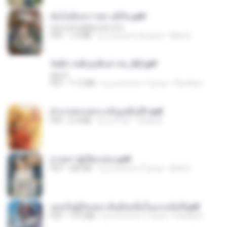
ฉันไม่ต้องการพร สุจิรัน.pdf
tanmobza@gmail.com
PDF
1.4 MB
il y a environ 26 jours
Mob K.
รัตติกาลพิรุณสิบสารท_RZ.pdf
decht
PDF
11.5 MB
il y a environ 17 jours
Pandarin
ฝ่าบาททรงพระเจริญหมื่นปี1.pdf
PDF
6.4 MB
il y a un an
Orasa K.
ม่ายสาวผู้เปียกปอน.pdf
PDF
684 KB
il y a environ 27 jours
Mob K.
เธอเป็นผู้รับเหมาอันดับหนึ่งในแกแล็คซี่.pdf
PDF
19.9 MB
il y a environ 17 jours
Pandarin