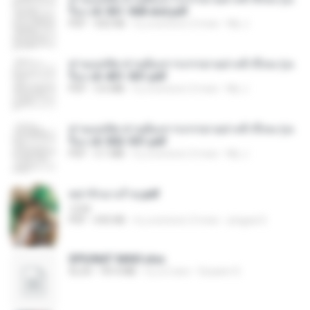
รือง ch 561-568 end.pdf
PDF
502 KB
il y a environ 2 mois
My J.
ท่านแม่ทัพ ท่านต้องการภรรยาอย่างข้าถึงจะรุ่งเ
รือง ch 401-501.pdf
PDF
3.6 MB
il y a environ 2 mois
My J.
ท่านแม่ทัพ ท่านต้องการภรรยาอย่างข้าถึงจะรุ่งเ
รือง ch 502-551.pdf
PDF
3.1 MB
il y a environ 2 mois
My J.
หย่ารักนางร้าย.pdf
1234
PDF
692 KB
il y a environ 3 mois
yingyai S.
SPIUNAT MAVI.xlsx
XLSX
99.4 MB
il y a 2 ans
Susann S.