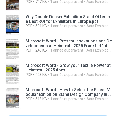
e Europe.docx
PDF
747 KB
1 année auparavant
Aars Exhibitions W.
Why Double Decker Exhibition Stand Offer th
e Best ROI for Exhibitors in Europe.pdf
PDF
591 KB
1 année auparavant
Aars Exhibitions W.
Microsoft Word - Present Innovations and De
velopments at Heimtextil 2025 Frankfurt1.doc
x
PDF
243 KB
1 année auparavant
Aars Exhibitions W.
Microsoft Word - Grow your Textile Power at
Heimtextil 2025.docx
PDF
428 KB
1 année auparavant
Aars Exhibitions W.
Microsoft Word - How to Select the Finest M
odular Exhibition Stand Design Company in E
urope.docx
PDF
518 KB
1 année auparavant
Aars Exhibitions W.