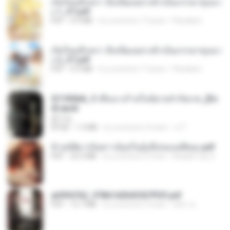
เกิดใหม่อีกครา อี๋เหนียงอย่างข้าเป็นภรรยาขุนนา
ง 1_ST.pdf
PDF
4.9 MB
il y a environ 17 jours
Pandarin
เกิดใหม่อีกครา อี๋เหนียงอย่างข้าเป็นภรรยาขุนนา
ง 2_ST.pdf
PDF
4.9 MB
il y a environ 17 jours
Pandarin
3f1f85b8_ข้าคือนางร้ายในนิยายจำกัดเรท_[En
d].epub
君子生
EPUB
1.3 MB
il y a environ 3 mois
เจ โ.
ข้ามมิติมาเป็นสาวน้อยในอุ้งมือของอดีตลุง.pdf
PDF
25.4 MB
il y a environ 3 mois
Reader Lily O.
a6994762_9786160043507PDF.pdf
PDF
15.7 MB
il y a environ 3 mois
อริยา ด.