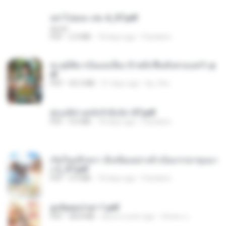
อย่าไปยอม เล่ม 4_ST.pdf
decht
PDF
2.4 MB
18 days ago
Pandarin
ทะลุมิติมาเป็นแม่เลี้ยง ข้าพลิกฟื้นทั้งครอบครัว.p
df
PDF
42.5 MB
21 days ago
kp_fha
ฮ่องเต้ช่างคลั่งรักยิ่งนัก-ST.pdf
PDF
9.0 MB
18 days ago
Pandarin
เกิดใหม่อีกครา อี๋เหนียงอย่างข้าเป็นภรรยาขุนนา
ง 2_ST.pdf
PDF
4.9 MB
18 days ago
Pandarin
ฮูหยิuสุดป่วuฯ 1.pdf
PDF
68.8 MB
about a year ago
ณิชพน แ.