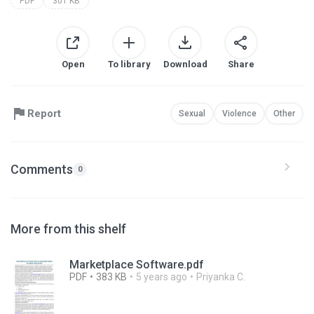
PDF
301 KB
Open
To library
Download
Share
Report
Sexual
Violence
Other
Comments
0
More from this shelf
Marketplace Software.pdf
PDF
383 KB
5 years ago
Priyanka C.