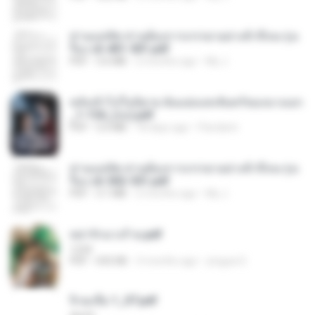
ท่านแม่ทัพ ท่านต้องการภรรยาอย่างข้าถึงจะรุ่งเ
รือง ch 401-501.pdf
PDF
3.6 MB
2 months ago
My J.
หลังเข้าไปในนิยาย ฉันแย่งแสงจันทร์ของนางเอก
_1-154_(จบ).pdf
PDF
5.6 MB
18 days ago
Pandarin
ท่านแม่ทัพ ท่านต้องการภรรยาอย่างข้าถึงจะรุ่งเ
รือง ch 502-551.pdf
PDF
3.1 MB
2 months ago
My J.
หย่ารักนางร้าย.pdf
1234
PDF
692 KB
3 months ago
yingyai S.
จิ่วฉงจื่อ 1_ST.pdf