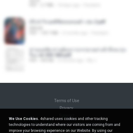
decht
PDF
2.7 MB
18 days ago
Pandarin
(Y) ฝ่าวิกฤตพิชิตหอคอยดำ เล่ม 2.pdf
BAILIW
PDF
109.7 MB
2 months ago
Pandarin
ท่านแม่ทัพ ท่านต้องการภรรยาอย่างข้าถึงจะรุ่งเ
รือง ch 553-560.pdf
PDF
493 KB
2 months ago
My J.
Terms of Use
Privacy
Support
We Use Cookies.
4shared uses cookies and other tracking
Do not sell my personal information
technologies to understand where our visitors are coming from and
Do not share my personal information
improve your browsing experience on our Website. By using our