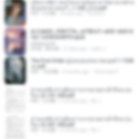
หลังจากพี่สาวคนโตกลายเป็นทาส รัชทายาทตำห
นักบูรพาตาแดงก่ำ_1-242_(จบ).pdf
PDF
9.3 MB
18 days ago
Pandarin
6c7c8d33_3f85779c_e3783cf1-e033-4265-8
fe2-1e23b5a9dff0.epub
littlebbear96
EPUB
804 KB
27 days ago
ทอฝัน ม.
The First Order สู่รุ่งอรุณแห่งมวลมนุษย์ 1-1328
จบ.pdf
PDF
72.8 MB
3 months ago
Theerasak G.
ท่านแม่ทัพ ท่านต้องการภรรยาอย่างข้าถึงจะรุ่งเ
รือง ch 101-200.pdf
PDF
5.4 MB
2 months ago
My J.
ท่านแม่ทัพ ท่านต้องการภรรยาอย่างข้าถึงจะรุ่งเ
รือง ch 201-300.pdf
PDF
6.5 MB
2 months ago
My J.