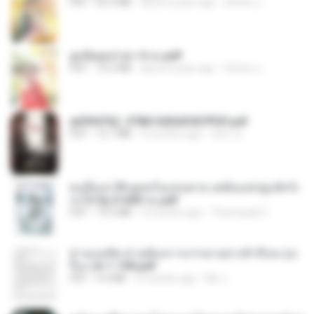
PDF
65.3 MB
about a year ago
ณิชพน แ.
ฮูหยิuสุดป่วuฯ 4 จบ.pdf
PDF
72.5 MB
about a year ago
ณิชพน แ.
a6994762_9786160043507PDF.pdf
PDF
15.7 MB
3 months ago
อริยา ด.
คนอื่นเขาฝึกยุทธกันแทบตาย แต่ฉันแค่ปลูกผักก็เ
ก่งได้ Ep.0-600 จบ.pdf
PDF
19.0 MB
3 months ago
Theerasak G.
ท่านแม่ทัพ ท่านต้องการภรรยาอย่างข้าถึงจะรุ่งเ
รือง ch 1-100.pdf
PDF
4.4 MB
2 months ago
My J.