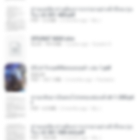
ท่านแม่ทัพ ท่านต้องการภรรยาอย่างข้าถึงจะรุ่งเ
รือง ch 301-400.pdf
PDF
5.2 MB
2 months ago
My J.
SPIUNAT MAVI.xlsx
XLSX
99.4 MB
2 years ago
Susann S.
(Y) ฝ่าวิกฤตพิชิตหอคอยดำ เล่ม 1.pdf
BAILIW
PDF
101.1 MB
2 months ago
Pandarin
หวนกลับมาเป็นคนโปรดของฮ่องเต้ ch 1-200.pd
f
PDF
6.4 MB
2 months ago
My J.
ท่านแม่ทัพ ท่านต้องการภรรยาอย่างข้าถึงจะรุ่งเ
รือง ch 561-568 end.pdf
PDF
502 KB
2 months ago
My J.