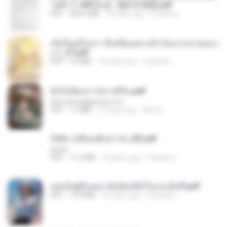
วนตัว 1-443 [จบ] - 揍趴长颈鹿.pdf
PDF
499.6 MB
18 days ago
Pandarin
เกิดใหม่อีกครา อี๋เหนียงอย่างข้าเป็นภรรยาขุนนา
ง 1_ST.pdf
PDF
4.9 MB
18 days ago
Pandarin
ฉันไม่ต้องการพร สุจิรัน.pdf
tanmobza@gmail.com
PDF
1.4 MB
27 days ago
Mob K.
รัตติกาลพิรุณสิบสารท_RZ.pdf
decht
PDF
11.5 MB
18 days ago
Pandarin
เธอเป็นผู้รับเหมาอันดับหนึ่งในแกแล็คซี่.pdf
PDF
19.9 MB
18 days ago
Pandarin