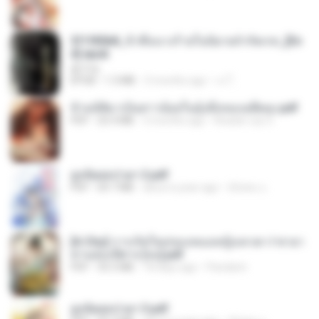
3f1f85b8_ข้าคือนางร้ายในนิยายจำกัดเรท_[En
d].epub
君子生
EPUB
1.3 MB
3 months ago
เจ โ.
ข้ามมิติมาเป็นสาวน้อยในอุ้งมือของอดีตลุง.pdf
PDF
25.4 MB
3 months ago
Reader Lily O.
ฮูหยิuสุดป่วuฯ 2.pdf
PDF
64.7 MB
about a year ago
ณิชพน แ.
[A Chu] การเกิดใหม่ของหมอหญิงเทวดา l ชายา
ท่านอ๋องปีศาจ [จบ].pdf
PDF
35.5 MB
18 days ago
Pandarin
ฮูหยิuสุดป่วuฯ 3.pdf