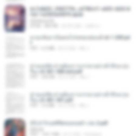
6c7c8d33_3f85779c_e3783cf1-e033-4265-8
fe2-1e23b5a9dff0.epub
littlebbear96
EPUB
804 KB
約 24 日前
ทอฝัน ม.
หวนกลับมาเป็นคนโปรดของฮ่องเต้ ch 1-200.pd
f
PDF
6.4 MB
約 2 月前
My J.
ท่านแม่ทัพ ท่านต้องการภรรยาอย่างข้าถึงจะรุ่งเ
รือง ch 561-568 end.pdf
PDF
502 KB
約 2 月前
My J.
ท่านแม่ทัพ ท่านต้องการภรรยาอย่างข้าถึงจะรุ่งเ
รือง ch 401-501.pdf
PDF
3.6 MB
約 2 月前
My J.
(Y) ฝ่าวิกฤตพิชิตหอคอยดำ เล่ม 2.pdf
BAILIW
PDF
109.7 MB
約 2 月前
Pandarin