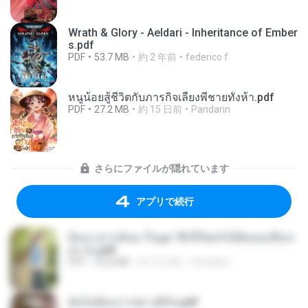
Wrath & Glory - Aeldari - Inheritance of Ember
s.pdf
PDF
53.7 MB
約 2 年前
federico f
หนูน้อยสู้ชีวิตกับภารกิจเลี้ยงพี่ชายทั้งห้า.pdf
PDF
27.2 MB
約 15 日前
Pandarin
さらにファイルが隠れています
アプリで続行
ย้อนเวลากลับมาในยุค 70 ชีวิตครั้งนี้ฉันขอเลือกเ
อง จบ.pdf
PDF
32.8 MB
約 15 日前
Pandarin
ฉันไม่ต้องการพร สุจิรัน.pdf