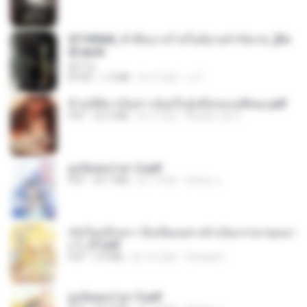
3f1f85b8_ข้าคือนางร้ายในนิยายจำกัดเรท_[En
d].epub
君子生
EPUB
1.3 MB
約 3 月前
เจ โ.
ข้ามมิติมาเป็นสาวน้อยในอุ้งมือของอดีตลุง.pdf
PDF
25.4 MB
約 3 月前
Reader Lily O.
ฮูหยิuสุดป่วuฯ 2.pdf
PDF
64.7 MB
約 1 年前
ณิชพน แ.
เกิดใหม่อีกครา อี๋เหนียงอย่างข้าเป็นภรรยาขุนนา
ง 1_ST.pdf
PDF
4.9 MB
約 15 日前
Pandarin
ฮูหยิuสุดป่วuฯ 3.pdf