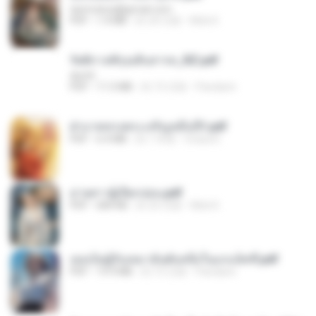
tanmobza@gmail.com
PDF
1.4 MB
約 24 日前
Mob K.
รัตติกาลพิรุณสิบสารท_RZ.pdf
decht
PDF
11.5 MB
約 15 日前
Pandarin
ฝ่าบาททรงพระเจริญหมื่นปี1.pdf
PDF
6.4 MB
約 1 年前
Orasa K.
ม่ายสาวผู้เปียกปอน.pdf
PDF
684 KB
約 25 日前
Mob K.
เธอเป็นผู้รับเหมาอันดับหนึ่งในแกแล็คซี่.pdf
PDF
19.9 MB
約 15 日前
Pandarin