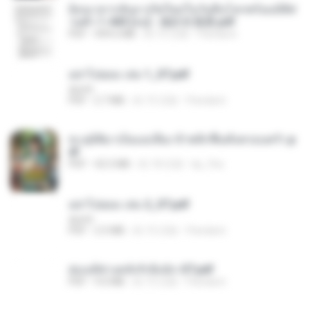
ย้อนเวลากลับมาเกิดใหม่ในวันสิ้นโลกพร้อมมิติส่
วนตัว 1-443 [จบ] - 揍趴长颈鹿.pdf
PDF
499.6 MB
約 15 日前
Pandarin
อย่าไปยอม เล่ม 1_ST.pdf
decht
PDF
2.7 MB
約 15 日前
Pandarin
ทะลุมิติมาเป็นแม่เลี้ยง ข้าพลิกฟื้นทั้งครอบครัว.p
df
PDF
42.5 MB
約 18 日前
kp_fha
อย่าไปยอม เล่ม 2_ST.pdf
decht
PDF
2.5 MB
約 15 日前
Pandarin
ฮ่องเต้ช่างคลั่งรักยิ่งนัก-ST.pdf
PDF
9.0 MB
約 15 日前
Pandarin