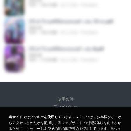
BAILIW
PDF
106.4 MB
約 2 月前
Pandarin
(Y) ฝ่าวิกฤตพิชิตหอคอยดำ เล่ม 10 จบ.pdf
BAILIW
PDF
106.4 MB
約 2 月前
Pandarin
(Y) ฝ่าวิกฤตพิชิตหอคอยดำ เล่ม 8.pdf
BAILIW
PDF
113.8 MB
約 2 月前
Pandarin
使用条件
プライバシー
サポート
当サイトではクッキーを使用しています。
4sharedは、お客様がどこか
個人情報を販売しない
らアクセスされたかを把握し、当ウェブサイトでの閲覧体験を向上させ
個人情報を共有しない
るために、クッキーおよびその他の追跡技術を使用しています。当ウェ