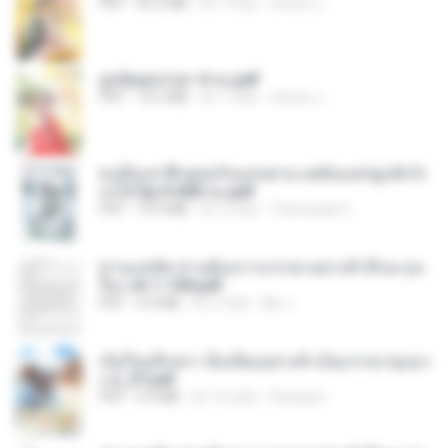
PDF
65.3 MB
約 1 年前
ณิชพน แ.
ฮูหยิuสุดป่วuฯ 4 จบ.pdf
PDF
72.5 MB
約 1 年前
ณิชพน แ.
คนอื่นเขาฝึกยุทธกันแทบตาย แต่ฉันแค่ปลูกผักก็เ
ก่งได้ Ep.0-600 จบ.pdf
PDF
19.0 MB
約 3 月前
Theerasak G.
ท่านแม่ทัพ ท่านต้องการภรรยาอย่างข้าถึงจะรุ่งเ
รือง ch 1-100.pdf
PDF
4.4 MB
約 2 月前
My J.
เกิดใหม่อีกครา อี๋เหนียงอย่างข้าเป็นภรรยาขุนนา
ง 2_ST.pdf
PDF
4.9 MB
約 15 日前
Pandarin