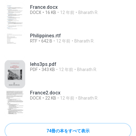
France.docx
DOCX
16 KB
12 年前
Bharath R.
Philippines.rtf
RTF
642 B
12 年前
Bharath R.
lehs3ps.pdf
PDF
343 KB
12 年前
Bharath R.
France2.docx
DOCX
22 KB
12 年前
Bharath R.
74冊の本をすべて表示