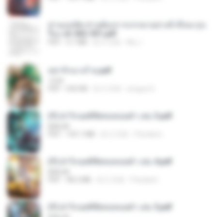
ท่านแม่ทัพ ท่านต้องการภรรยาอย่างข้าถึงจะรุ่งเ
รือง ch 502-551.pdf
PDF
3.1 MB
約 2 月前
My J.
หย่ารักนางร้าย.pdf
1234
PDF
692 KB
約 3 月前
yingyai S.
(Y) ฝ่าวิกฤตพิชิตหอคอยดำ เล่ม 3.pdf
BAILIW
PDF
103.1 MB
約 2 月前
Pandarin
(Y) ฝ่าวิกฤตพิชิตหอคอยดำ เล่ม 4.pdf
BAILIW
PDF
98.2 MB
約 2 月前
Pandarin
(Y) ฝ่าวิกฤตพิชิตหอคอยดำ เล่ม 5.pdf