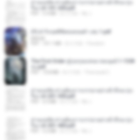
ท่านแม่ทัพ ท่านต้องการภรรยาอย่างข้าถึงจะรุ่งเ
รือง ch 101-200.pdf
PDF
5.4 MB
約 2 月前
My J.
(Y) ฝ่าวิกฤตพิชิตหอคอยดำ เล่ม 1.pdf
BAILIW
PDF
101.1 MB
約 2 月前
Pandarin
The First Order สู่รุ่งอรุณแห่งมวลมนุษย์ 1-1328
จบ.pdf
PDF
72.8 MB
約 3 月前
Theerasak G.
ท่านแม่ทัพ ท่านต้องการภรรยาอย่างข้าถึงจะรุ่งเ
รือง ch 201-300.pdf
PDF
6.5 MB
約 2 月前
My J.
ท่านแม่ทัพ ท่านต้องการภรรยาอย่างข้าถึงจะรุ่งเ
รือง ch 301-400.pdf
PDF
5.2 MB
約 2 月前
My J.