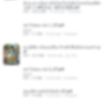
ย้อนเวลากลับมาเกิดใหม่ในวันสิ้นโลกพร้อมมิติส่
วนตัว 1-443 [จบ] - 揍趴长颈鹿.pdf
PDF
499.6 MB
15 hari lalu
Pandarin
อย่าไปยอม เล่ม 1_ST.pdf
decht
PDF
2.7 MB
15 hari lalu
Pandarin
ทะลุมิติมาเป็นแม่เลี้ยง ข้าพลิกฟื้นทั้งครอบครัว.p
df
PDF
42.5 MB
18 hari lalu
kp_fha
อย่าไปยอม เล่ม 2_ST.pdf
decht
PDF
2.5 MB
15 hari lalu
Pandarin
ฮ่องเต้ช่างคลั่งรักยิ่งนัก-ST.pdf
PDF
9.0 MB
15 hari lalu
Pandarin