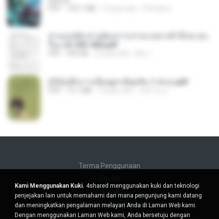
BAILIW
PDF
103.1 MB
2 bulan lalu
Pandarin
ท่านแม่ทัพ ท่านต้องการภรรยาอย่างข้าถึงจะรุ่งเ
รือง ch 553-560.pdf
PDF
493 KB
2 bulan lalu
My J.
(Y)บันทึกการเลี้ยงดูสามียุคหิน 1-4 จบ.pdf
PDF
19.7 MB
4 bulan lalu
เลิฟ รักนะ
Terma Penggunaan
Privasi
Kami Menggunakan Kuki.
4shared menggunakan kuki dan teknologi
Sokongan
penjejakan lain untuk memahami dari mana pengunjung kami datang
Jangan jual maklumat peribadi saya
dan meningkatkan pengalaman melayari Anda di Laman Web kami.
Jangan kongsi maklumat peribadi saya
Dengan menggunakan Laman Web kami, Anda bersetuju dengan