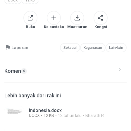
DOCX
12 KB
Buka
Ke pustaka
Muat turun
Kongsi
Laporan
Seksual
Keganasan
Lain-lain
Komen
0
Lebih banyak dari rak ini
Indonesia.docx
DOCX
12 KB
12 tahun lalu
Bharath R.