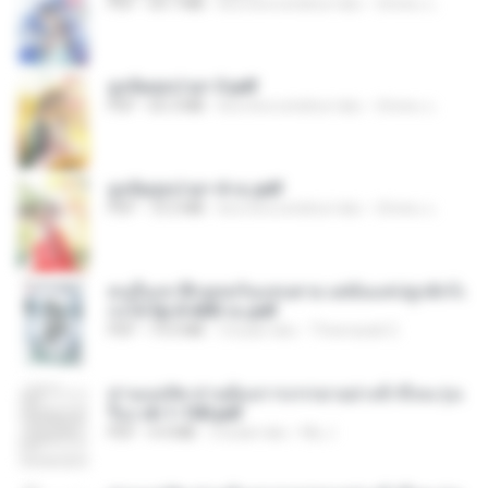
PDF
64.7 MB
kira-kira setahun lalu
ณิชพน แ.
ฮูหยิuสุดป่วuฯ 3.pdf
PDF
65.3 MB
kira-kira setahun lalu
ณิชพน แ.
ฮูหยิuสุดป่วuฯ 4 จบ.pdf
PDF
72.5 MB
kira-kira setahun lalu
ณิชพน แ.
คนอื่นเขาฝึกยุทธกันแทบตาย แต่ฉันแค่ปลูกผักก็เ
ก่งได้ Ep.0-600 จบ.pdf
PDF
19.0 MB
3 bulan lalu
Theerasak G.
ท่านแม่ทัพ ท่านต้องการภรรยาอย่างข้าถึงจะรุ่งเ
รือง ch 1-100.pdf
PDF
4.4 MB
2 bulan lalu
My J.