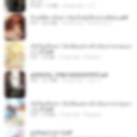
君子生
EPUB
1.3 MB
3 bulan lalu
เจ โ.
ข้ามมิติมาเป็นสาวน้อยในอุ้งมือของอดีตลุง.pdf
PDF
25.4 MB
3 bulan lalu
Reader Lily O.
เกิดใหม่อีกครา อี๋เหนียงอย่างข้าเป็นภรรยาขุนนา
ง 1_ST.pdf
PDF
4.9 MB
15 hari lalu
Pandarin
a6994762_9786160043507PDF.pdf
PDF
15.7 MB
3 bulan lalu
อริยา ด.
เกิดใหม่อีกครา อี๋เหนียงอย่างข้าเป็นภรรยาขุนนา
ง 2_ST.pdf
PDF
4.9 MB
15 hari lalu
Pandarin
ฮูหยิuสุดป่วuฯ 2.pdf