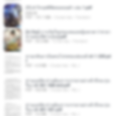
(Y) ฝ่าวิกฤตพิชิตหอคอยดำ เล่ม 1.pdf
BAILIW
PDF
101.1 MB
2 bulan lalu
Pandarin
[A Chu] การเกิดใหม่ของหมอหญิงเทวดา l ชายา
ท่านอ๋องปีศาจ [จบ].pdf
PDF
35.5 MB
15 hari lalu
Pandarin
หวนกลับมาเป็นคนโปรดของฮ่องเต้ ch 1-200.pd
f
PDF
6.4 MB
2 bulan lalu
My J.
ท่านแม่ทัพ ท่านต้องการภรรยาอย่างข้าถึงจะรุ่งเ
รือง ch 561-568 end.pdf
PDF
502 KB
2 bulan lalu
My J.
ท่านแม่ทัพ ท่านต้องการภรรยาอย่างข้าถึงจะรุ่งเ
รือง ch 401-501.pdf
PDF
3.6 MB
2 bulan lalu
My J.