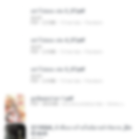
อย่าไปยอม เล่ม 3_ST.pdf
decht
PDF
2.5 MB
15 hari lalu
Pandarin
อย่าไปยอม เล่ม 4_ST.pdf
decht
PDF
2.4 MB
15 hari lalu
Pandarin
อย่าไปยอม เล่ม 5_ST.pdf
decht
PDF
2.4 MB
15 hari lalu
Pandarin
ฮูหยิuสุดป่วuฯ 1.pdf
PDF
68.8 MB
kira-kira setahun lalu
ณิชพน แ.
3f1f85b8_ข้าคือนางร้ายในนิยายจำกัดเรท_[En
d].epub