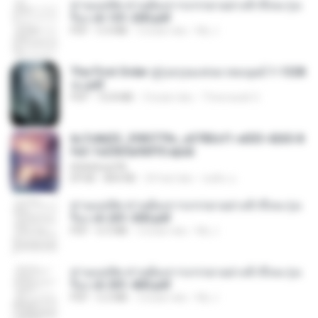
ท่านแม่ทัพ ท่านต้องการภรรยาอย่างข้าถึงจะรุ่งเ
รือง ch 101-200.pdf
PDF
5.4 MB
2 bulan lalu
My J.
The First Order สู่รุ่งอรุณแห่งมวลมนุษย์ 1-1328
จบ.pdf
PDF
72.8 MB
3 bulan lalu
Theerasak G.
6c7c8d33_3f85779c_e3783cf1-e033-4265-8
fe2-1e23b5a9dff0.epub
littlebbear96
EPUB
804 KB
24 hari lalu
ทอฝัน ม.
ท่านแม่ทัพ ท่านต้องการภรรยาอย่างข้าถึงจะรุ่งเ
รือง ch 201-300.pdf
PDF
6.5 MB
2 bulan lalu
My J.
ท่านแม่ทัพ ท่านต้องการภรรยาอย่างข้าถึงจะรุ่งเ
รือง ch 301-400.pdf
PDF
5.2 MB
2 bulan lalu
My J.