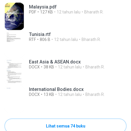
Malaysia.pdf
PDF
127 KB
12 tahun lalu
Bharath R.
Tunisia.rtf
RTF
806 B
12 tahun lalu
Bharath R.
East Asia & ASEAN.docx
DOCX
38 KB
12 tahun lalu
Bharath R.
International Bodies.docx
DOCX
13 KB
12 tahun lalu
Bharath R.
Lihat semua 74 buku