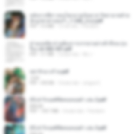
หลังจากพี่สาวคนโตกลายเป็นทาส รัชทายาทตำห
นักบูรพาตาแดงก่ำ_1-242_(จบ).pdf
PDF
9.3 MB
15 hari lalu
Pandarin
ท่านแม่ทัพ ท่านต้องการภรรยาอย่างข้าถึงจะรุ่งเ
รือง ch 502-551.pdf
PDF
3.1 MB
2 bulan lalu
My J.
หย่ารักนางร้าย.pdf
1234
PDF
692 KB
3 bulan lalu
yingyai S.
(Y) ฝ่าวิกฤตพิชิตหอคอยดำ เล่ม 2.pdf
BAILIW
PDF
109.7 MB
2 bulan lalu
Pandarin
(Y) ฝ่าวิกฤตพิชิตหอคอยดำ เล่ม 3.pdf