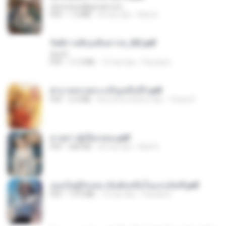
tanmobza@gmail.com
PDF
1.4 MB
24 hari lalu
Mob K.
รัตติกาลพิรุณสิบสารท_RZ.pdf
decht
PDF
11.5 MB
15 hari lalu
Pandarin
ฝ่าบาททรงพระเจริญหมื่นปี1.pdf
PDF
6.4 MB
kira-kira setahun lalu
Orasa K.
ม่ายสาวผู้เปียกปอน.pdf
PDF
684 KB
26 hari lalu
Mob K.
เธอเป็นผู้รับเหมาอันดับหนึ่งในแกแล็คซี่.pdf
PDF
19.9 MB
15 hari lalu
Pandarin