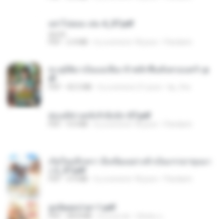
อย่าไปยอม เล่ม 4_ST.pdf
decht
PDF
2.4 MB
il y a environ 18 jours
Pandarin
ทะลุมิติมาเป็นแม่เลี้ยง ข้าพลิกฟื้นทั้งครอบครัว.p
df
PDF
42.5 MB
il y a environ 21 jours
kp_fha
ฮ่องเต้ช่างคลั่งรักยิ่งนัก-ST.pdf
PDF
9.0 MB
il y a environ 18 jours
Pandarin
เกิดใหม่อีกครา อี๋เหนียงอย่างข้าเป็นภรรยาขุนนา
ง 2_ST.pdf
PDF
4.9 MB
il y a environ 18 jours
Pandarin
ฮูหยิuสุดป่วuฯ 1.pdf
PDF
68.8 MB
il y a un an
ณิชพน แ.