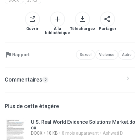
DOCX
25 KB
Ouvrir
À la
Téléchargez
Partager
bibliothèque
Rapport
Sexuel
Violence
Autre
Commentaires
0
Plus de cette étagère
U.S. Real World Evidence Solutions Market.do
cx
DOCX
18 KB
8 mois auparavant
Ashwati D.