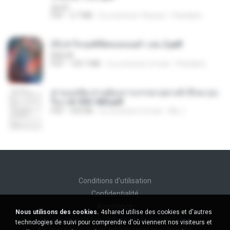
decht
PDF
2.7 MB
il y a environ 18 jours
Pandarin
(Y) ฝ่าวิกฤตพิชิตหอคอยดำ เล่ม 2.pdf
BAILIW
PDF
109.7 MB
il y a environ 2 mois
Pandarin
ท่านแม่ทัพ ท่านต้องการภรรยาอย่างข้าถึงจะรุ่งเ
รือง ch 553-560.pdf
PDF
493 KB
il y a environ 2 mois
My J.
Conditions d'utilisation
Confidentialité
Assistance
Nous utilisons des cookies.
4shared utilise des cookies et d'autres
Ne vendez pas mes informations personnelles
technologies de suivi pour comprendre d'où viennent nos visiteurs et
Ne pas partager mes informations personnelles