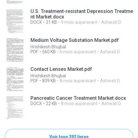
U.S. Treatment-resistant Depression Treatme
nt Market.docx
DOCX
21 KB
9 mois auparavant
Ashwati D.
Medium Voltage Substation Market.pdf
Hrishikesh Bhujbal
PDF
560 KB
6 mois auparavant
Ashwati D.
Contact Lenses Market.pdf
Hrishikesh Bhujbal
PDF
839 KB
8 mois auparavant
Ashwati D.
Pancreatic Cancer Treatment Market.docx
DOCX
22 KB
8 mois auparavant
Ashwati D.
Voir tous 392 livres