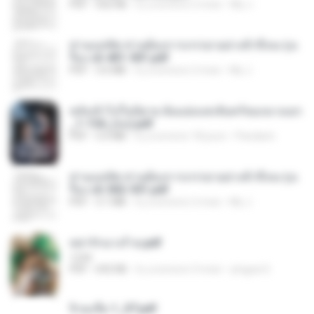
PDF
502 KB
il y a environ 2 mois
My J.
ท่านแม่ทัพ ท่านต้องการภรรยาอย่างข้าถึงจะรุ่งเ
รือง ch 401-501.pdf
PDF
3.6 MB
il y a environ 2 mois
My J.
หลังเข้าไปในนิยาย ฉันแย่งแสงจันทร์ของนางเอก
_1-154_(จบ).pdf
PDF
5.6 MB
il y a environ 18 jours
Pandarin
ท่านแม่ทัพ ท่านต้องการภรรยาอย่างข้าถึงจะรุ่งเ
รือง ch 502-551.pdf
PDF
3.1 MB
il y a environ 2 mois
My J.
หย่ารักนางร้าย.pdf
1234
PDF
692 KB
il y a environ 3 mois
yingyai S.
จิ่วฉงจื่อ 1_ST.pdf