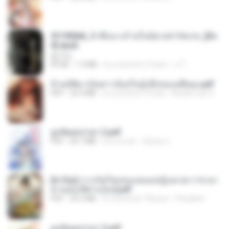
3f1f85b8_ข้าคือนางร้ายในนิยายจำกัดเรท_[En
d].epub
君子生
EPUB
1.3 MB
il y a environ 3 mois
เจ โ.
ข้ามมิติมาเป็นสาวน้อยในอุ้งมือของอดีตลุง.pdf
PDF
25.4 MB
il y a environ 3 mois
Reader Lily O.
ฮูหยิuสุดป่วuฯ 2.pdf
PDF
64.7 MB
il y a un an
ณิชพน แ.
[A Chu] การเกิดใหม่ของหมอหญิงเทวดา l ชายา
ท่านอ๋องปีศาจ [จบ].pdf
PDF
35.5 MB
il y a environ 18 jours
Pandarin
ฮูหยิuสุดป่วuฯ 3.pdf