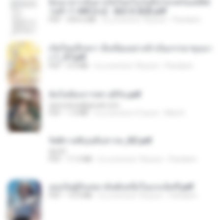
ย้อนเวลากลับมาเกิดใหม่ในวันสิ้นโลกพร้อมมิติส่
วนตัว 1-443 [จบ] - 揍趴长颈鹿.pdf
PDF
499.6 MB
il y a environ 18 jours
Pandarin
เกิดใหม่อีกครา อี๋เหนียงอย่างข้าเป็นภรรยาขุนนา
ง 1_ST.pdf
PDF
4.9 MB
il y a environ 18 jours
Pandarin
ฉันไม่ต้องการพร สุจิรัน.pdf
tanmobza@gmail.com
PDF
1.4 MB
il y a environ 27 jours
Mob K.
รัตติกาลพิรุณสิบสารท_RZ.pdf
decht
PDF
11.5 MB
il y a environ 18 jours
Pandarin
เธอเป็นผู้รับเหมาอันดับหนึ่งในแกแล็คซี่.pdf
PDF
19.9 MB
il y a environ 18 jours
Pandarin