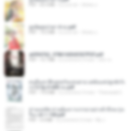
PDF
65.3 MB
il y a un an
ณิชพน แ.
ฮูหยิuสุดป่วuฯ 4 จบ.pdf
PDF
72.5 MB
il y a un an
ณิชพน แ.
a6994762_9786160043507PDF.pdf
PDF
15.7 MB
il y a environ 3 mois
อริยา ด.
คนอื่นเขาฝึกยุทธกันแทบตาย แต่ฉันแค่ปลูกผักก็เ
ก่งได้ Ep.0-600 จบ.pdf
PDF
19.0 MB
il y a environ 3 mois
Theerasak G.
ท่านแม่ทัพ ท่านต้องการภรรยาอย่างข้าถึงจะรุ่งเ
รือง ch 1-100.pdf
PDF
4.4 MB
il y a environ 2 mois
My J.