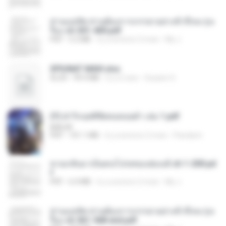
ท่านแม่ทัพ ท่านต้องการภรรยาอย่างข้าถึงจะรุ่งเ
รือง ch 301-400.pdf
PDF
5.2 MB
il y a environ 2 mois
My J.
SPIUNAT MAVI.xlsx
XLSX
99.4 MB
il y a 2 ans
Susann S.
(Y) ฝ่าวิกฤตพิชิตหอคอยดำ เล่ม 1.pdf
BAILIW
PDF
101.1 MB
il y a environ 2 mois
Pandarin
หวนกลับมาเป็นคนโปรดของฮ่องเต้ ch 1-200.pd
f
PDF
6.4 MB
il y a environ 2 mois
My J.
ท่านแม่ทัพ ท่านต้องการภรรยาอย่างข้าถึงจะรุ่งเ
รือง ch 561-568 end.pdf