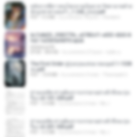
หลังจากพี่สาวคนโตกลายเป็นทาส รัชทายาทตำห
นักบูรพาตาแดงก่ำ_1-242_(จบ).pdf
PDF
9.3 MB
il y a environ 18 jours
Pandarin
6c7c8d33_3f85779c_e3783cf1-e033-4265-8
fe2-1e23b5a9dff0.epub
littlebbear96
EPUB
804 KB
il y a environ 27 jours
ทอฝัน ม.
The First Order สู่รุ่งอรุณแห่งมวลมนุษย์ 1-1328
จบ.pdf
PDF
72.8 MB
il y a environ 3 mois
Theerasak G.
ท่านแม่ทัพ ท่านต้องการภรรยาอย่างข้าถึงจะรุ่งเ
รือง ch 101-200.pdf
PDF
5.4 MB
il y a environ 2 mois
My J.
ท่านแม่ทัพ ท่านต้องการภรรยาอย่างข้าถึงจะรุ่งเ
รือง ch 201-300.pdf
PDF
6.5 MB
il y a environ 2 mois
My J.