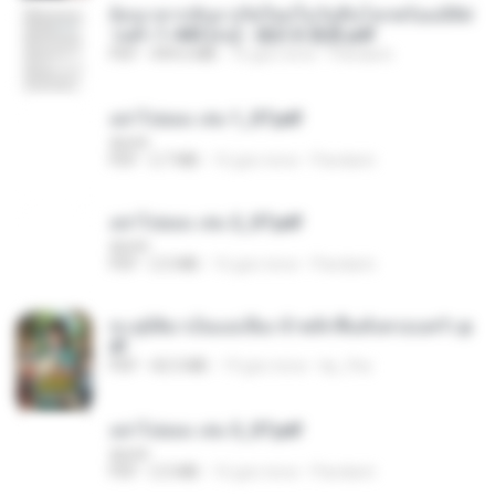
ย้อนเวลากลับมาเกิดใหม่ในวันสิ้นโลกพร้อมมิติส่
วนตัว 1-443 [จบ] - 揍趴长颈鹿.pdf
PDF
499.6 MB
16 gün önce
Pandarin
อย่าไปยอม เล่ม 1_ST.pdf
decht
PDF
2.7 MB
16 gün önce
Pandarin
อย่าไปยอม เล่ม 2_ST.pdf
decht
PDF
2.5 MB
16 gün önce
Pandarin
ทะลุมิติมาเป็นแม่เลี้ยง ข้าพลิกฟื้นทั้งครอบครัว.p
df
PDF
42.5 MB
19 gün önce
kp_fha
อย่าไปยอม เล่ม 3_ST.pdf
decht
PDF
2.5 MB
16 gün önce
Pandarin