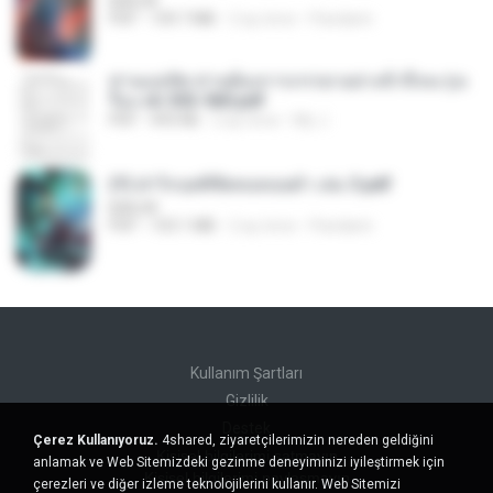
BAILIW
PDF
109.7 MB
2 ay önce
Pandarin
ท่านแม่ทัพ ท่านต้องการภรรยาอย่างข้าถึงจะรุ่งเ
รือง ch 553-560.pdf
PDF
493 KB
2 ay önce
My J.
(Y) ฝ่าวิกฤตพิชิตหอคอยดำ เล่ม 3.pdf
BAILIW
PDF
103.1 MB
2 ay önce
Pandarin
Kullanım Şartları
Gizlilik
Destek
Çerez Kullanıyoruz.
4shared, ziyaretçilerimizin nereden geldiğini
Kişisel bilgilerimi satmayın
anlamak ve Web Sitemizdeki gezinme deneyiminizi iyileştirmek için
Kişisel bilgilerimi paylaşmayın
çerezleri ve diğer izleme teknolojilerini kullanır. Web Sitemizi