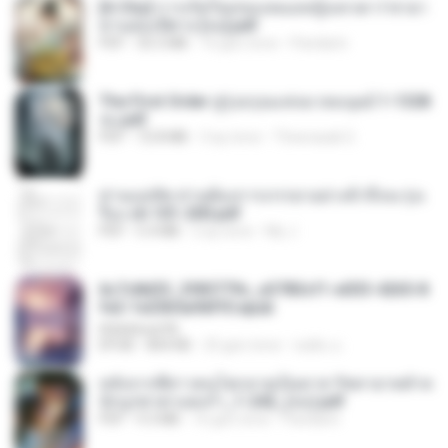
[A Chu] การเกิดใหม่ของหมอหญิงเทวดา l ชายา
ท่านอ๋องปีศาจ [จบ].pdf
PDF
35.5 MB
16 gün önce
Pandarin
The First Order สู่รุ่งอรุณแห่งมวลมนุษย์ 1-1328
จบ.pdf
PDF
72.8 MB
3 ay önce
Theerasak G.
ท่านแม่ทัพ ท่านต้องการภรรยาอย่างข้าถึงจะรุ่งเ
รือง ch 101-200.pdf
PDF
5.4 MB
2 ay önce
My J.
6c7c8d33_3f85779c_e3783cf1-e033-4265-8
fe2-1e23b5a9dff0.epub
littlebbear96
EPUB
804 KB
25 gün önce
ทอฝัน ม.
หลังจากพี่สาวคนโตกลายเป็นทาส รัชทายาทตำห
นักบูรพาตาแดงก่ำ_1-242_(จบ).pdf
PDF
9.3 MB
16 gün önce
Pandarin