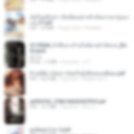
เกิดใหม่อีกครา อี๋เหนียงอย่างข้าเป็นภรรยาขุนนา
ง 2_ST.pdf
PDF
4.9 MB
16 gün önce
Pandarin
3f1f85b8_ข้าคือนางร้ายในนิยายจำกัดเรท_[En
d].epub
君子生
EPUB
1.3 MB
3 ay önce
เจ โ.
ข้ามมิติมาเป็นสาวน้อยในอุ้งมือของอดีตลุง.pdf
PDF
25.4 MB
3 ay önce
Reader Lily O.
a6994762_9786160043507PDF.pdf
PDF
15.7 MB
3 ay önce
อริยา ด.
ฮูหยิuสุดป่วuฯ 2.pdf