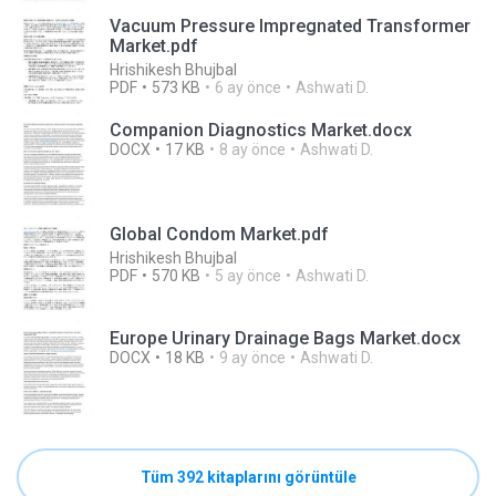
Vacuum Pressure Impregnated Transformer
Market.pdf
Hrishikesh Bhujbal
PDF
573 KB
6 ay önce
Ashwati D.
Companion Diagnostics Market.docx
DOCX
17 KB
8 ay önce
Ashwati D.
Global Condom Market.pdf
Hrishikesh Bhujbal
PDF
570 KB
5 ay önce
Ashwati D.
Europe Urinary Drainage Bags Market.docx
DOCX
18 KB
9 ay önce
Ashwati D.
Tüm 392 kitaplarını görüntüle