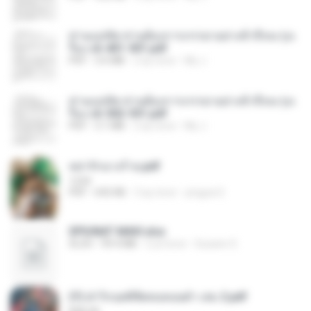
ท่านแม่ทัพ ท่านต้องการภรรยาอย่างข้าถึงจะรุ่งเ
รือง ch 401-501.pdf
PDF
3.6 MB
2 ay önce
My J.
ท่านแม่ทัพ ท่านต้องการภรรยาอย่างข้าถึงจะรุ่งเ
รือง ch 502-551.pdf
PDF
3.1 MB
2 ay önce
My J.
หย่ารักนางร้าย.pdf
1234
PDF
692 KB
3 ay önce
yingyai S.
SPIUNAT MAVI.xlsx
XLSX
99.4 MB
2 yıl önce
Susann S.
(Y) ฝ่าวิกฤตพิชิตหอคอยดำ เล่ม 2.pdf