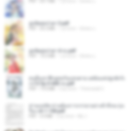
PDF
64.7 MB
1 yıl önce
ณิชพน แ.
ฮูหยิuสุดป่วuฯ 3.pdf
PDF
65.3 MB
1 yıl önce
ณิชพน แ.
ฮูหยิuสุดป่วuฯ 4 จบ.pdf
PDF
72.5 MB
1 yıl önce
ณิชพน แ.
คนอื่นเขาฝึกยุทธกันแทบตาย แต่ฉันแค่ปลูกผักก็เ
ก่งได้ Ep.0-600 จบ.pdf
PDF
19.0 MB
3 ay önce
Theerasak G.
ท่านแม่ทัพ ท่านต้องการภรรยาอย่างข้าถึงจะรุ่งเ
รือง ch 1-100.pdf
PDF
4.4 MB
2 ay önce
My J.