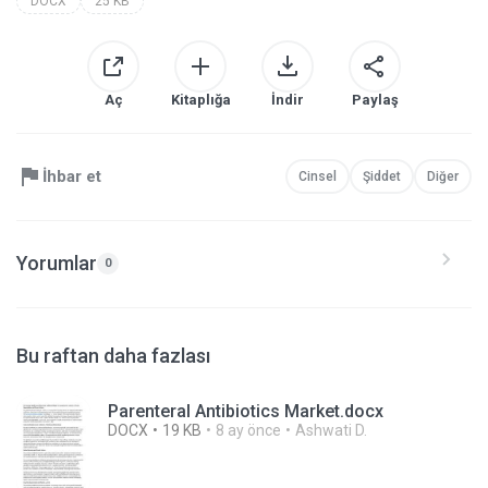
DOCX
25 KB
Aç
Kitaplığa
İndir
Paylaş
İhbar et
Cinsel
Şiddet
Diğer
Yorumlar
0
Bu raftan daha fazlası
Parenteral Antibiotics Market.docx
DOCX
19 KB
8 ay önce
Ashwati D.