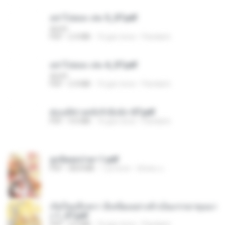
อย่าไปยอม เล่ม 5_ST.pdf
decht
PDF
2.4 MB
16 gün önce
Pandarin
อย่าไปยอม เล่ม 4_ST.pdf
decht
PDF
2.4 MB
16 gün önce
Pandarin
ฮ่องเต้ช่างคลั่งรักยิ่งนัก-ST.pdf
PDF
9.0 MB
16 gün önce
Pandarin
ฮูหยิuสุดป่วuฯ 1.pdf
PDF
68.8 MB
1 yıl önce
ณิชพน แ.
เกิดใหม่อีกครา อี๋เหนียงอย่างข้าเป็นภรรยาขุนนา
ง 1_ST.pdf
PDF
4.9 MB
16 gün önce
Pandarin