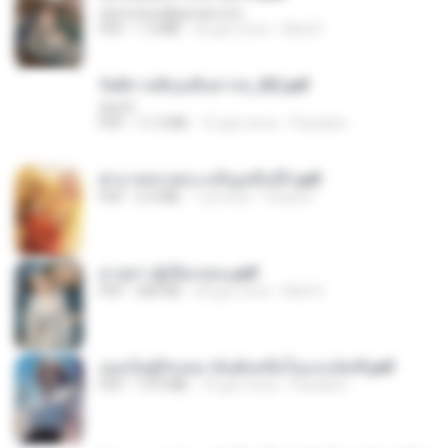
tanmobza@gmail.com
PDF
1.4 MB
25 gün önce
Mob K.
รัตติกาลพิรุณสิบสารท_RZ.pdf
decht
PDF
11.5 MB
16 gün önce
Pandarin
ฝ่าบาททรงพระเจริญหมื่นปี1.pdf
PDF
6.4 MB
1 yıl önce
Orasa K.
ม่ายสาวผู้เปียกปอน.pdf
PDF
684 KB
26 gün önce
Mob K.
เธอเป็นผู้รับเหมาอันดับหนึ่งในแกแล็คซี่.pdf
PDF
19.9 MB
16 gün önce
Pandarin