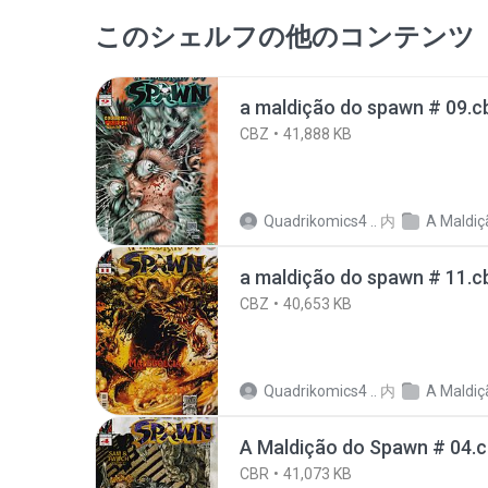
このシェルフの他のコンテンツ
a maldição do spawn # 09.c
CBZ
41,888 KB
Quadrikomics4 ..
内
A Maldiçã
a maldição do spawn # 11.c
CBZ
40,653 KB
Quadrikomics4 ..
内
A Maldiçã
A Maldição do Spawn # 04.c
CBR
41,073 KB