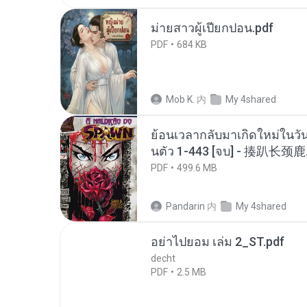
ม่ายสาวผู้เปียกปอน.pdf
PDF
684 KB
Mob K.
内
My 4shared
ย้อนเวลากลับมาเกิดใหม่ในวัน
นตัว 1-443 [จบ] - 揍趴长颈鹿
PDF
499.6 MB
Pandarin
内
My 4shared
อย่าไปยอม เล่ม 2_ST.pdf
decht
PDF
2.5 MB