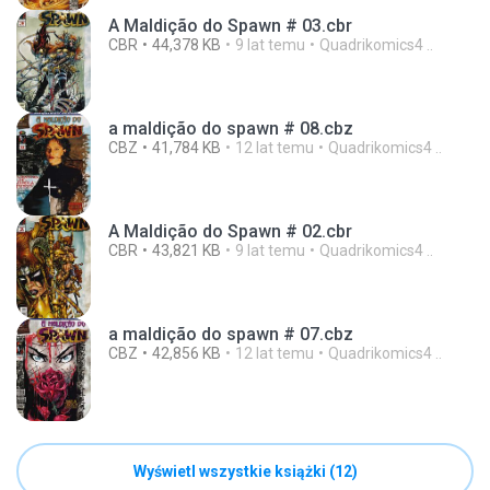
A Maldição do Spawn # 03.cbr
CBR
44,378 KB
9 lat temu
Quadrikomics4 ..
a maldição do spawn # 08.cbz
CBZ
41,784 KB
12 lat temu
Quadrikomics4 ..
A Maldição do Spawn # 02.cbr
CBR
43,821 KB
9 lat temu
Quadrikomics4 ..
a maldição do spawn # 07.cbz
CBZ
42,856 KB
12 lat temu
Quadrikomics4 ..
Wyświetl wszystkie książki (12)