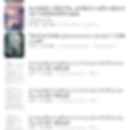
6c7c8d33_3f85779c_e3783cf1-e033-4265-8
fe2-1e23b5a9dff0.epub
littlebbear96
EPUB
804 KB
27 dni temu
ทอฝัน ม.
The First Order สู่รุ่งอรุณแห่งมวลมนุษย์ 1-1328
จบ.pdf
PDF
72.8 MB
3 miesiące temu
Theerasak G.
ท่านแม่ทัพ ท่านต้องการภรรยาอย่างข้าถึงจะรุ่งเ
รือง ch 101-200.pdf
PDF
5.4 MB
2 miesiące temu
My J.
ท่านแม่ทัพ ท่านต้องการภรรยาอย่างข้าถึงจะรุ่งเ
รือง ch 201-300.pdf
PDF
6.5 MB
2 miesiące temu
My J.
ท่านแม่ทัพ ท่านต้องการภรรยาอย่างข้าถึงจะรุ่งเ
รือง ch 301-400.pdf
PDF
5.2 MB
2 miesiące temu
My J.