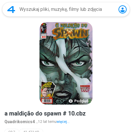
Podgląd
a maldição do spawn # 10.cbz
Quadrikomics4 ..
12 lat temu
więcej...