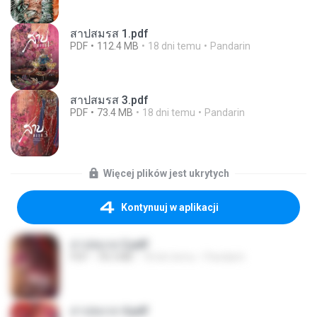
สาปสมรส 1.pdf
PDF
112.4 MB
18 dni temu
Pandarin
สาปสมรส 3.pdf
PDF
73.4 MB
18 dni temu
Pandarin
Więcej plików jest ukrytych
Kontynuuj w aplikacji
สาปสมรส 2.pdf
PDF
78.3 MB
18 dni temu
Pandarin
สาปสมรส 4.pdf