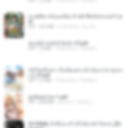
PDF
2.4 MB
18 dni temu
Pandarin
ทะลุมิติมาเป็นแม่เลี้ยง ข้าพลิกฟื้นทั้งครอบครัว.p
df
PDF
42.5 MB
21 dni temu
kp_fha
ฮ่องเต้ช่างคลั่งรักยิ่งนัก-ST.pdf
PDF
9.0 MB
18 dni temu
Pandarin
เกิดใหม่อีกครา อี๋เหนียงอย่างข้าเป็นภรรยาขุนนา
ง 2_ST.pdf
PDF
4.9 MB
18 dni temu
Pandarin
ฮูหยิuสุดป่วuฯ 1.pdf
PDF
68.8 MB
rok temu
ณิชพน แ.
3f1f85b8_ข้าคือนางร้ายในนิยายจำกัดเรท_[En