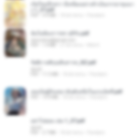
เกิดใหม่อีกครา อี๋เหนียงอย่างข้าเป็นภรรยาขุนนา
ง 1_ST.pdf
PDF
4.9 MB
18 dni temu
Pandarin
ฉันไม่ต้องการพร สุจิรัน.pdf
tanmobza@gmail.com
PDF
1.4 MB
27 dni temu
Mob K.
รัตติกาลพิรุณสิบสารท_RZ.pdf
decht
PDF
11.5 MB
18 dni temu
Pandarin
เธอเป็นผู้รับเหมาอันดับหนึ่งในแกแล็คซี่.pdf
PDF
19.9 MB
18 dni temu
Pandarin
อย่าไปยอม เล่ม 1_ST.pdf
decht
PDF
2.7 MB
18 dni temu
Pandarin