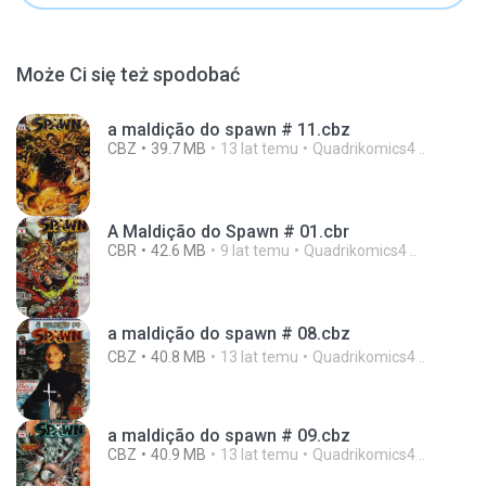
Może Ci się też spodobać
a maldição do spawn # 11.cbz
CBZ
39.7 MB
13 lat temu
Quadrikomics4 ..
A Maldição do Spawn # 01.cbr
CBR
42.6 MB
9 lat temu
Quadrikomics4 ..
a maldição do spawn # 08.cbz
CBZ
40.8 MB
13 lat temu
Quadrikomics4 ..
a maldição do spawn # 09.cbz
CBZ
40.9 MB
13 lat temu
Quadrikomics4 ..