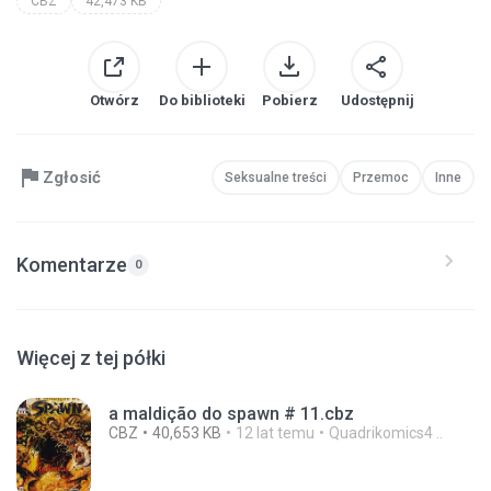
CBZ
42,473 KB
Otwórz
Do biblioteki
Pobierz
Udostępnij
Zgłosić
Seksualne treści
Przemoc
Inne
Komentarze
0
Więcej z tej półki
a maldição do spawn # 11.cbz
CBZ
40,653 KB
12 lat temu
Quadrikomics4 ..