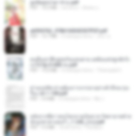
ฮูหยิuสุดป่วuฯ 4 จบ.pdf
PDF
72.5 MB
rok temu
ณิชพน แ.
a6994762_9786160043507PDF.pdf
PDF
15.7 MB
3 miesiące temu
อริยา ด.
คนอื่นเขาฝึกยุทธกันแทบตาย แต่ฉันแค่ปลูกผักก็เ
ก่งได้ Ep.0-600 จบ.pdf
PDF
19.0 MB
3 miesiące temu
Theerasak G.
ท่านแม่ทัพ ท่านต้องการภรรยาอย่างข้าถึงจะรุ่งเ
รือง ch 1-100.pdf
PDF
4.4 MB
2 miesiące temu
My J.
หลังจากพี่สาวคนโตกลายเป็นทาส รัชทายาทตำห
นักบูรพาตาแดงก่ำ_1-242_(จบ).pdf
PDF
9.3 MB
18 dni temu
Pandarin