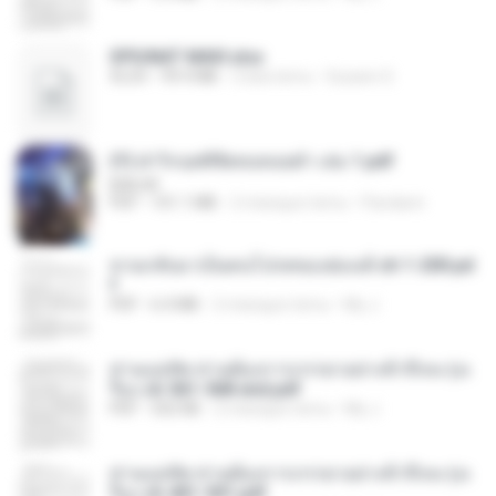
SPIUNAT MAVI.xlsx
XLSX
99.4 MB
2 lata temu
Susann S.
(Y) ฝ่าวิกฤตพิชิตหอคอยดำ เล่ม 1.pdf
BAILIW
PDF
101.1 MB
2 miesiące temu
Pandarin
หวนกลับมาเป็นคนโปรดของฮ่องเต้ ch 1-200.pd
f
PDF
6.4 MB
2 miesiące temu
My J.
ท่านแม่ทัพ ท่านต้องการภรรยาอย่างข้าถึงจะรุ่งเ
รือง ch 561-568 end.pdf
PDF
502 KB
2 miesiące temu
My J.
ท่านแม่ทัพ ท่านต้องการภรรยาอย่างข้าถึงจะรุ่งเ
รือง ch 401-501.pdf