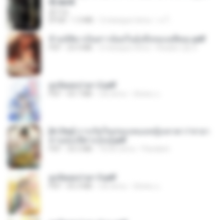
d].epub
君子生
EPUB
1.3 MB
3 miesiące temu
เจ โ.
ข้ามมิติมาเป็นสาวน้อยในอุ้งมือของอดีตลุง.pdf
PDF
25.4 MB
3 miesiące temu
Reader Lily O.
ฮูหยิuสุดป่วuฯ 2.pdf
PDF
64.7 MB
rok temu
ณิชพน แ.
[A Chu] การเกิดใหม่ของหมอหญิงเทวดา l ชายา
ท่านอ๋องปีศาจ [จบ].pdf
PDF
35.5 MB
18 dni temu
Pandarin
ฮูหยิuสุดป่วuฯ 3.pdf
PDF
65.3 MB
rok temu
ณิชพน แ.