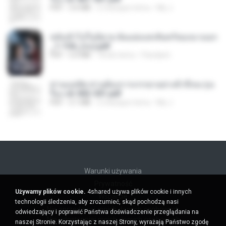
PDF
3.6 MB
2 miesiące temu
My J.
หลังเข้าไปในนิยาย ฉันแย่งแสงจันทร์ของนางเอก
_1-154_(จบ).pdf
PDF
5.6 MB
18 dni temu
Pandarin
ท่านแม่ทัพ ท่านต้องการภรรยาอย่างข้าถึงจะรุ่งเ
รือง ch 502-551.pdf
PDF
3.1 MB
2 miesiące temu
My J.
Warunki używania
Prywatność
Używamy plików cookie.
4shared używa plików cookie i innych
Wsparcie
technologii śledzenia, aby zrozumieć, skąd pochodzą nasi
Nie sprzedawaj moich danych osobowych
odwiedzający i poprawić Państwa doświadczenie przeglądania na
Nie udostępniaj moich danych osobowych
naszej Stronie. Korzystając z naszej Strony, wyrażają Państwo zgodę