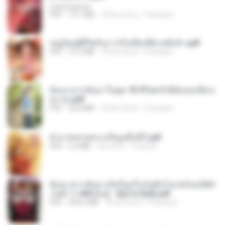
CamScanner
PDF
73.1 MB
18 dni temu
Pandarin
หนูน้อยสู้ชีวิตกับภารกิจเลี้ยงพี่ชายทั้งห้า.pdf
PDF
27.2 MB
18 dni temu
Pandarin
ย้อนเวลากลับมาในยุค 70 ชีวิตครั้งนี้ฉันขอเลือกเ
อง จบ.pdf
PDF
32.8 MB
18 dni temu
Pandarin
ฝ่าบาททรงพระเจริญหมื่นปี1.pdf
PDF
6.4 MB
rok temu
Orasa K.
ย้อนเวลากลับมาเกิดใหม่ในวันสิ้นโลกพร้อมมิติส่
วนตัว 1-443 [จบ] - 揍趴长颈鹿.pdf
PDF
499.6 MB
18 dni temu
Pandarin