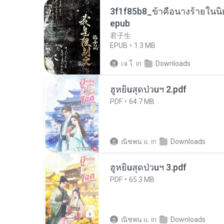
3f1f85b8_ข้าคือนางร้ายในนิ
epub
君子生
EPUB
1.3 MB
เจ โ.
in
Downloads
ฮูหยิuสุดป่วuฯ 2.pdf
PDF
64.7 MB
ณิชพน แ.
in
Downloads
ฮูหยิuสุดป่วuฯ 3.pdf
PDF
65.3 MB
ณิชพน แ.
in
Downloads