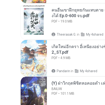
คนอื่นเขาฝึกยุทธกันแทบตาย แต
งได้ Ep.0-600 จบ.pdf
PDF
19.0 MB
Theerasak G.
in
My 4shared
เกิดใหม่อีกครา อี๋เหนียงอย่า
2_ST.pdf
PDF
4.9 MB
Pandarin
in
My 4shared
(Y) ฝ่าวิกฤตพิชิตหอคอยดำ เล่
BAILIW
PDF
101.1 MB