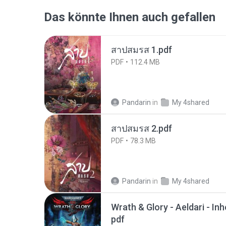
Das könnte Ihnen auch gefallen
สาปสมรส 1.pdf
PDF
112.4 MB
Pandarin
in
My 4shared
สาปสมรส 2.pdf
PDF
78.3 MB
Pandarin
in
My 4shared
Wrath & Glory - Aeldari - In
pdf