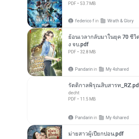
PDF
53.7 MB
federico f
in
Wrath & Glory
ย้อนเวลากลับมาในยุค 70 ชีวิต
ง จบ.pdf
PDF
32.8 MB
Pandarin
in
My 4shared
รัตติกาลพิรุณสิบสารท_RZ.pd
decht
PDF
11.5 MB
Pandarin
in
My 4shared
ม่ายสาวผู้เปียกปอน.pdf