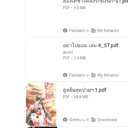
ฮ่องเต้ช่างคลั่งรักยิ่งนัก-ST.pd
PDF
9.0 MB
Pandarin
in
My 4shared
อย่าไปยอม เล่ม 4_ST.pdf
decht
PDF
2.4 MB
Pandarin
in
My 4shared
ฮูหยิuสุดป่วuฯ 1.pdf
PDF
68.8 MB
ณิชพน แ.
in
Downloads