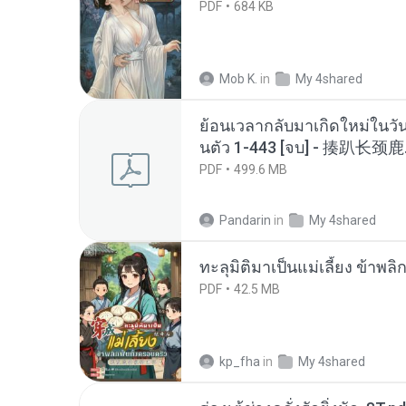
PDF
684 KB
Mob K.
in
My 4shared
ย้อนเวลากลับมาเกิดใหม่ในวัน
นตัว 1-443 [จบ] - 揍趴长颈鹿
PDF
499.6 MB
Pandarin
in
My 4shared
ทะลุมิติมาเป็นแม่เลี้ยง ข้าพลิ
PDF
42.5 MB
kp_fha
in
My 4shared