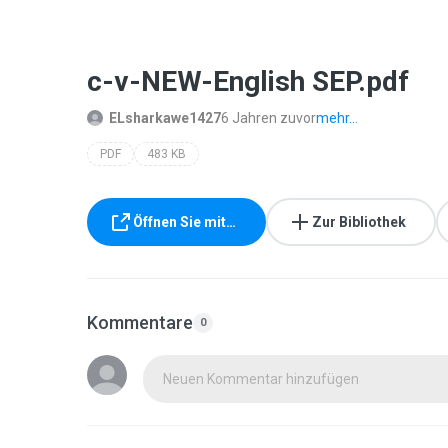
c-v-NEW-English SEP.pdf
ELsharkawe1427
6 Jahren zuvor
mehr...
PDF
483 KB
Öffnen Sie mit…
Zur Bibliothek
Kommentare
0
Neuen Kommentar hinzufügen