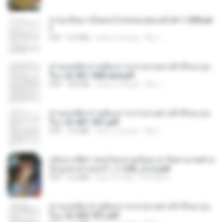
หวนกลับมาเป็นคนโปรดของฮ่องเต้ ch 1-200.pd
f
PDF
6.4 MB
hace 2 meses
My J.
ท่านแม่ทัพ ท่านต้องการภรรยาอย่างข้าถึงจะรุ่งเ
รือง ch 561-568 end.pdf
PDF
502 KB
hace 2 meses
My J.
ท่านแม่ทัพ ท่านต้องการภรรยาอย่างข้าถึงจะรุ่งเ
รือง ch 401-501.pdf
PDF
3.6 MB
hace 2 meses
My J.
หลังจากพี่สาวคนโตกลายเป็นทาส รัชทายาทตำห
นักบูรพาตาแดงก่ำ_1-242_(จบ).pdf
PDF
9.3 MB
hace 15 días
Pandarin
ท่านแม่ทัพ ท่านต้องการภรรยาอย่างข้าถึงจะรุ่งเ
รือง ch 502-551.pdf