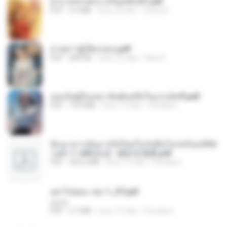
ฝ่าบาททรงพระเจริญหมื่นปี1.pdf
PDF
6.4 MB
hace un año
Orasa K.
ม่ายสาวผู้เปียกปอน.pdf
PDF
684 KB
hace 25 días
Mob K.
เธอเป็นผู้รับเหมาอันดับหนึ่งในแกแล็คซี่.pdf
PDF
19.9 MB
hace 15 días
Pandarin
ย้อนเวลากลับมาเกิดใหม่ในวันสิ้นโลกพร้อมมิติส่
วนตัว 1-443 [จบ] - 揍趴长颈鹿.pdf
PDF
499.6 MB
hace 15 días
Pandarin
อย่าไปยอม เล่ม 1_ST.pdf
decht
PDF
2.7 MB
hace 15 días
Pandarin