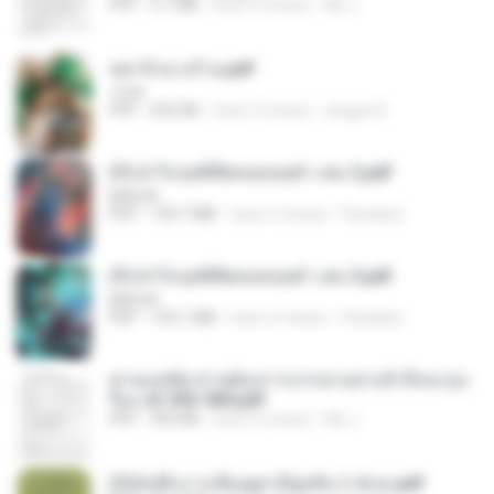
PDF
3.1 MB
hace 2 meses
My J.
หย่ารักนางร้าย.pdf
1234
PDF
692 KB
hace 3 meses
yingyai S.
(Y) ฝ่าวิกฤตพิชิตหอคอยดำ เล่ม 2.pdf
BAILIW
PDF
109.7 MB
hace 2 meses
Pandarin
(Y) ฝ่าวิกฤตพิชิตหอคอยดำ เล่ม 3.pdf
BAILIW
PDF
103.1 MB
hace 2 meses
Pandarin
ท่านแม่ทัพ ท่านต้องการภรรยาอย่างข้าถึงจะรุ่งเ
รือง ch 553-560.pdf
PDF
493 KB
hace 2 meses
My J.
(Y)บันทึกการเลี้ยงดูสามียุคหิน 1-4 จบ.pdf