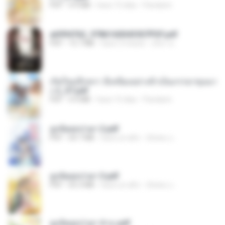
PDF
4.9 MB
hace 15 días
Pandarin
a6994762_9786160043507PDF.pdf
PDF
15.7 MB
hace 3 meses
อริยา ด.
เกิดใหม่อีกครา อี๋เหนียงอย่างข้าเป็นภรรยาขุนนา
ง 2_ST.pdf
PDF
4.9 MB
hace 15 días
Pandarin
ฮูหยิuสุดป่วuฯ 2.pdf
PDF
64.7 MB
hace un año
ณิชพน แ.
ฮูหยิuสุดป่วuฯ 3.pdf
PDF
65.3 MB
hace un año
ณิชพน แ.
ฮูหยิuสุดป่วuฯ 4 จบ.pdf