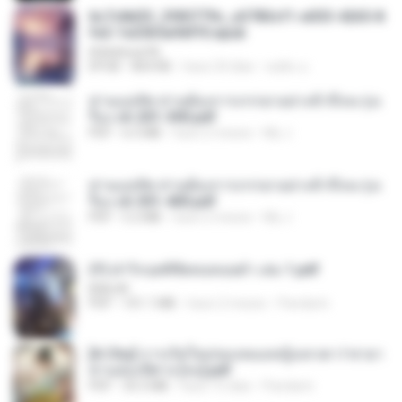
6c7c8d33_3f85779c_e3783cf1-e033-4265-8
fe2-1e23b5a9dff0.epub
littlebbear96
EPUB
804 KB
hace 24 días
ทอฝัน ม.
ท่านแม่ทัพ ท่านต้องการภรรยาอย่างข้าถึงจะรุ่งเ
รือง ch 201-300.pdf
PDF
6.5 MB
hace 2 meses
My J.
ท่านแม่ทัพ ท่านต้องการภรรยาอย่างข้าถึงจะรุ่งเ
รือง ch 301-400.pdf
PDF
5.2 MB
hace 2 meses
My J.
(Y) ฝ่าวิกฤตพิชิตหอคอยดำ เล่ม 1.pdf
BAILIW
PDF
101.1 MB
hace 2 meses
Pandarin
[A Chu] การเกิดใหม่ของหมอหญิงเทวดา l ชายา
ท่านอ๋องปีศาจ [จบ].pdf
PDF
35.5 MB
hace 15 días
Pandarin