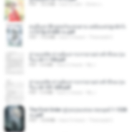
PDF
72.5 MB
hace un año
ณิชพน แ.
คนอื่นเขาฝึกยุทธกันแทบตาย แต่ฉันแค่ปลูกผักก็เ
ก่งได้ Ep.0-600 จบ.pdf
PDF
19.0 MB
hace 3 meses
Theerasak G.
ท่านแม่ทัพ ท่านต้องการภรรยาอย่างข้าถึงจะรุ่งเ
รือง ch 1-100.pdf
PDF
4.4 MB
hace 2 meses
My J.
ท่านแม่ทัพ ท่านต้องการภรรยาอย่างข้าถึงจะรุ่งเ
รือง ch 101-200.pdf
PDF
5.4 MB
hace 2 meses
My J.
The First Order สู่รุ่งอรุณแห่งมวลมนุษย์ 1-1328
จบ.pdf
PDF
72.8 MB
hace 3 meses
Theerasak G.