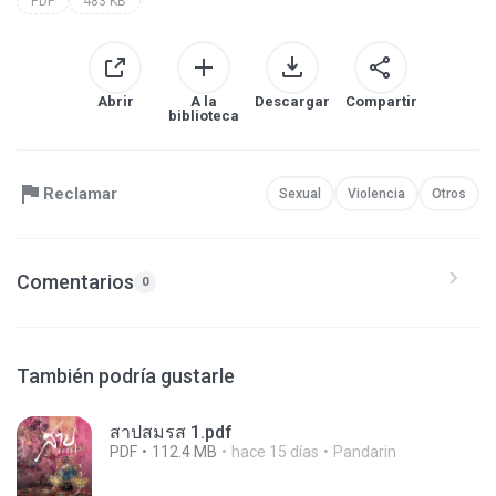
PDF
483 KB
Abrir
A la
Descargar
Compartir
biblioteca
Reclamar
Sexual
Violencia
Otros
Comentarios
0
También podría gustarle
สาปสมรส 1.pdf
PDF
112.4 MB
hace 15 días
Pandarin