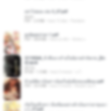
อย่าไปยอม เล่ม 5_ST.pdf
decht
PDF
2.4 MB
hace 15 días
Pandarin
ฮูหยิuสุดป่วuฯ 1.pdf
PDF
68.8 MB
hace un año
ณิชพน แ.
3f1f85b8_ข้าคือนางร้ายในนิยายจำกัดเรท_[En
d].epub
君子生
EPUB
1.3 MB
hace 3 meses
เจ โ.
ข้ามมิติมาเป็นสาวน้อยในอุ้งมือของอดีตลุง.pdf
PDF
25.4 MB
hace 3 meses
Reader Lily O.
เกิดใหม่อีกครา อี๋เหนียงอย่างข้าเป็นภรรยาขุนนา
ง 1_ST.pdf