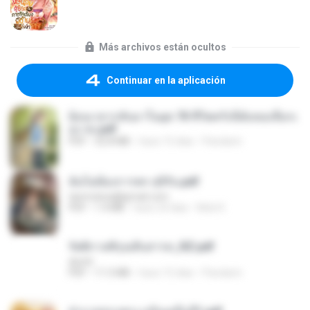
Más archivos están ocultos
Continuar en la aplicación
ย้อนเวลากลับมาในยุค 70 ชีวิตครั้งนี้ฉันขอเลือกเ
อง จบ.pdf
PDF
32.8 MB
hace 15 días
Pandarin
ฉันไม่ต้องการพร สุจิรัน.pdf
tanmobza@gmail.com
PDF
1.4 MB
hace 24 días
Mob K.
รัตติกาลพิรุณสิบสารท_RZ.pdf
decht
PDF
11.5 MB
hace 15 días
Pandarin