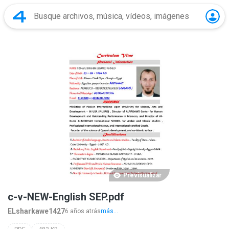
Previsualizar
c-v-NEW-English SEP.pdf
ELsharkawe1427
6 años atrás
más...