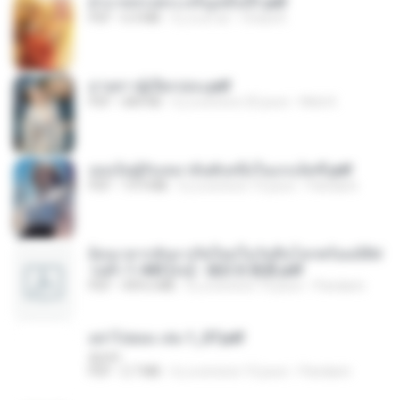
ฝ่าบาททรงพระเจริญหมื่นปี1.pdf
PDF
6.4 MB
il y a un an
Orasa K.
ม่ายสาวผู้เปียกปอน.pdf
PDF
684 KB
il y a environ 25 jours
Mob K.
เธอเป็นผู้รับเหมาอันดับหนึ่งในแกแล็คซี่.pdf
PDF
19.9 MB
il y a environ 15 jours
Pandarin
ย้อนเวลากลับมาเกิดใหม่ในวันสิ้นโลกพร้อมมิติส่
วนตัว 1-443 [จบ] - 揍趴长颈鹿.pdf
PDF
499.6 MB
il y a environ 15 jours
Pandarin
อย่าไปยอม เล่ม 1_ST.pdf
decht
PDF
2.7 MB
il y a environ 15 jours
Pandarin