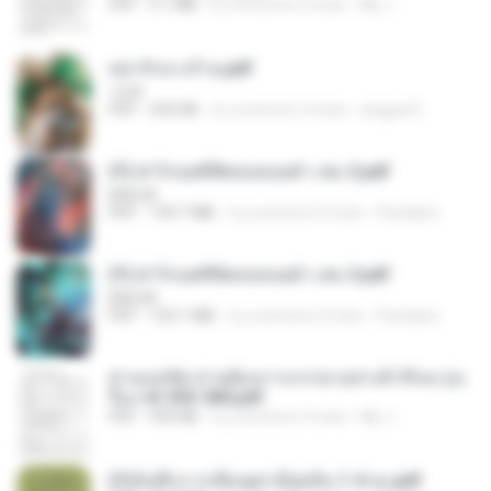
PDF
3.1 MB
il y a environ 2 mois
My J.
หย่ารักนางร้าย.pdf
1234
PDF
692 KB
il y a environ 3 mois
yingyai S.
(Y) ฝ่าวิกฤตพิชิตหอคอยดำ เล่ม 2.pdf
BAILIW
PDF
109.7 MB
il y a environ 2 mois
Pandarin
(Y) ฝ่าวิกฤตพิชิตหอคอยดำ เล่ม 3.pdf
BAILIW
PDF
103.1 MB
il y a environ 2 mois
Pandarin
ท่านแม่ทัพ ท่านต้องการภรรยาอย่างข้าถึงจะรุ่งเ
รือง ch 553-560.pdf
PDF
493 KB
il y a environ 2 mois
My J.
(Y)บันทึกการเลี้ยงดูสามียุคหิน 1-4 จบ.pdf