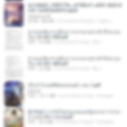
6c7c8d33_3f85779c_e3783cf1-e033-4265-8
fe2-1e23b5a9dff0.epub
littlebbear96
EPUB
804 KB
il y a environ 24 jours
ทอฝัน ม.
ท่านแม่ทัพ ท่านต้องการภรรยาอย่างข้าถึงจะรุ่งเ
รือง ch 201-300.pdf
PDF
6.5 MB
il y a environ 2 mois
My J.
ท่านแม่ทัพ ท่านต้องการภรรยาอย่างข้าถึงจะรุ่งเ
รือง ch 301-400.pdf
PDF
5.2 MB
il y a environ 2 mois
My J.
(Y) ฝ่าวิกฤตพิชิตหอคอยดำ เล่ม 1.pdf
BAILIW
PDF
101.1 MB
il y a environ 2 mois
Pandarin
[A Chu] การเกิดใหม่ของหมอหญิงเทวดา l ชายา
ท่านอ๋องปีศาจ [จบ].pdf
PDF
35.5 MB
il y a environ 15 jours
Pandarin