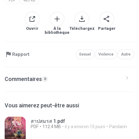
PDF
483 KB
Ouvrir
À la
Téléchargez
Partager
bibliothèque
Rapport
Sexuel
Violence
Autre
Commentaires
0
Vous aimerez peut-être aussi
สาปสมรส 1.pdf
PDF
112.4 MB
il y a environ 15 jours
Pandarin