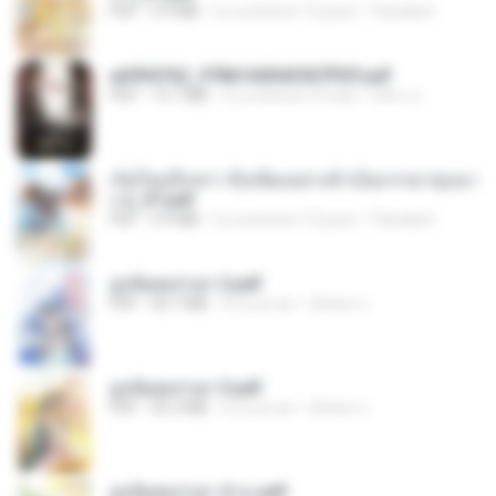
PDF
4.9 MB
il y a environ 15 jours
Pandarin
a6994762_9786160043507PDF.pdf
PDF
15.7 MB
il y a environ 3 mois
อริยา ด.
เกิดใหม่อีกครา อี๋เหนียงอย่างข้าเป็นภรรยาขุนนา
ง 2_ST.pdf
PDF
4.9 MB
il y a environ 15 jours
Pandarin
ฮูหยิuสุดป่วuฯ 2.pdf
PDF
64.7 MB
il y a un an
ณิชพน แ.
ฮูหยิuสุดป่วuฯ 3.pdf
PDF
65.3 MB
il y a un an
ณิชพน แ.
ฮูหยิuสุดป่วuฯ 4 จบ.pdf