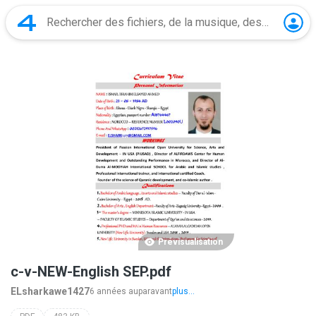
Prévisualisation
c-v-NEW-English SEP.pdf
ELsharkawe1427
6 années auparavant
plus...