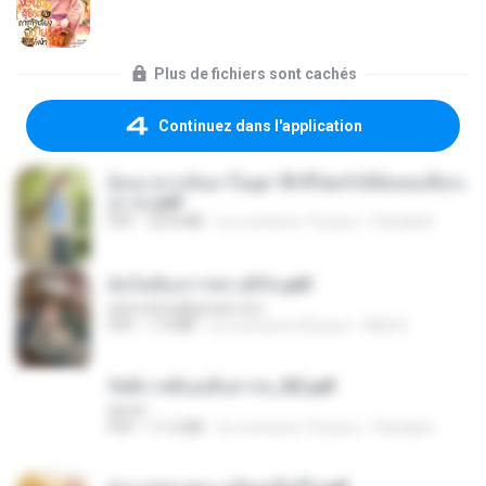
Plus de fichiers sont cachés
Continuez dans l'application
ย้อนเวลากลับมาในยุค 70 ชีวิตครั้งนี้ฉันขอเลือกเ
อง จบ.pdf
PDF
32.8 MB
il y a environ 15 jours
Pandarin
ฉันไม่ต้องการพร สุจิรัน.pdf
tanmobza@gmail.com
PDF
1.4 MB
il y a environ 24 jours
Mob K.
รัตติกาลพิรุณสิบสารท_RZ.pdf
decht
PDF
11.5 MB
il y a environ 15 jours
Pandarin