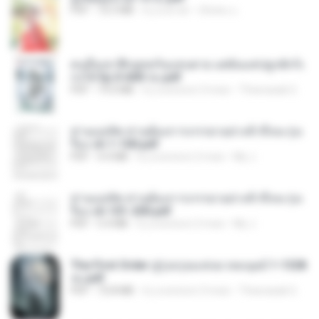
PDF
72.5 MB
il y a un an
ณิชพน แ.
คนอื่นเขาฝึกยุทธกันแทบตาย แต่ฉันแค่ปลูกผักก็เ
ก่งได้ Ep.0-600 จบ.pdf
PDF
19.0 MB
il y a environ 3 mois
Theerasak G.
ท่านแม่ทัพ ท่านต้องการภรรยาอย่างข้าถึงจะรุ่งเ
รือง ch 1-100.pdf
PDF
4.4 MB
il y a environ 2 mois
My J.
ท่านแม่ทัพ ท่านต้องการภรรยาอย่างข้าถึงจะรุ่งเ
รือง ch 101-200.pdf
PDF
5.4 MB
il y a environ 2 mois
My J.
The First Order สู่รุ่งอรุณแห่งมวลมนุษย์ 1-1328
จบ.pdf
PDF
72.8 MB
il y a environ 3 mois
Theerasak G.