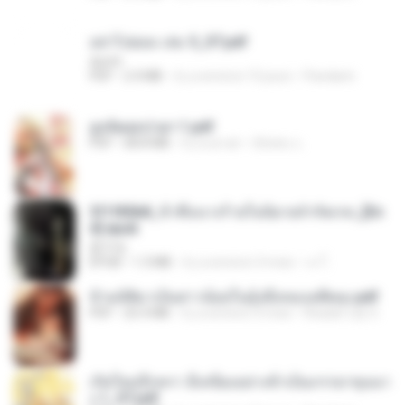
อย่าไปยอม เล่ม 5_ST.pdf
decht
PDF
2.4 MB
il y a environ 15 jours
Pandarin
ฮูหยิuสุดป่วuฯ 1.pdf
PDF
68.8 MB
il y a un an
ณิชพน แ.
3f1f85b8_ข้าคือนางร้ายในนิยายจำกัดเรท_[En
d].epub
君子生
EPUB
1.3 MB
il y a environ 3 mois
เจ โ.
ข้ามมิติมาเป็นสาวน้อยในอุ้งมือของอดีตลุง.pdf
PDF
25.4 MB
il y a environ 3 mois
Reader Lily O.
เกิดใหม่อีกครา อี๋เหนียงอย่างข้าเป็นภรรยาขุนนา
ง 1_ST.pdf