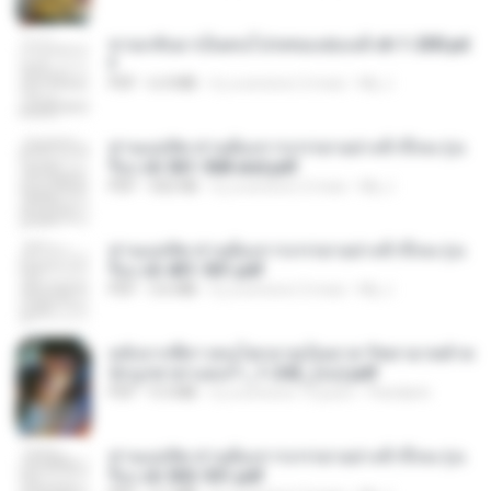
หวนกลับมาเป็นคนโปรดของฮ่องเต้ ch 1-200.pd
f
PDF
6.4 MB
il y a environ 2 mois
My J.
ท่านแม่ทัพ ท่านต้องการภรรยาอย่างข้าถึงจะรุ่งเ
รือง ch 561-568 end.pdf
PDF
502 KB
il y a environ 2 mois
My J.
ท่านแม่ทัพ ท่านต้องการภรรยาอย่างข้าถึงจะรุ่งเ
รือง ch 401-501.pdf
PDF
3.6 MB
il y a environ 2 mois
My J.
หลังจากพี่สาวคนโตกลายเป็นทาส รัชทายาทตำห
นักบูรพาตาแดงก่ำ_1-242_(จบ).pdf
PDF
9.3 MB
il y a environ 15 jours
Pandarin
ท่านแม่ทัพ ท่านต้องการภรรยาอย่างข้าถึงจะรุ่งเ
รือง ch 502-551.pdf