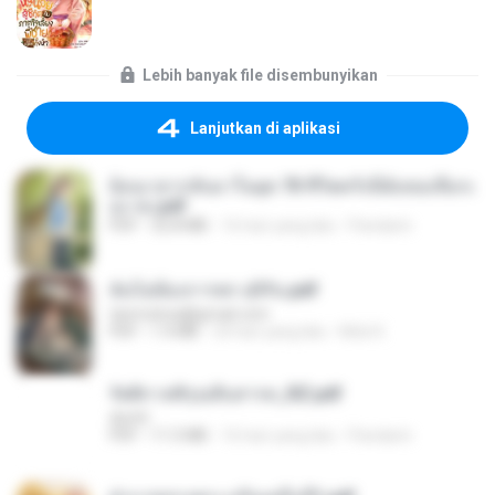
Lebih banyak file disembunyikan
Lanjutkan di aplikasi
ย้อนเวลากลับมาในยุค 70 ชีวิตครั้งนี้ฉันขอเลือกเ
อง จบ.pdf
PDF
32.8 MB
16 hari yang lalu
Pandarin
ฉันไม่ต้องการพร สุจิรัน.pdf
tanmobza@gmail.com
PDF
1.4 MB
24 hari yang lalu
Mob K.
รัตติกาลพิรุณสิบสารท_RZ.pdf
decht
PDF
11.5 MB
16 hari yang lalu
Pandarin