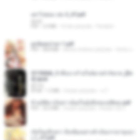
อย่าไปยอม เล่ม 5_ST.pdf
decht
PDF
2.4 MB
16 hari yang lalu
Pandarin
ฮูหยิuสุดป่วuฯ 1.pdf
PDF
68.8 MB
sekitar setahun yang lalu
ณิชพน แ.
3f1f85b8_ข้าคือนางร้ายในนิยายจำกัดเรท_[En
d].epub
君子生
EPUB
1.3 MB
3 bulan yang lalu
เจ โ.
ข้ามมิติมาเป็นสาวน้อยในอุ้งมือของอดีตลุง.pdf
PDF
25.4 MB
3 bulan yang lalu
Reader Lily O.
เกิดใหม่อีกครา อี๋เหนียงอย่างข้าเป็นภรรยาขุนนา
ง 1_ST.pdf