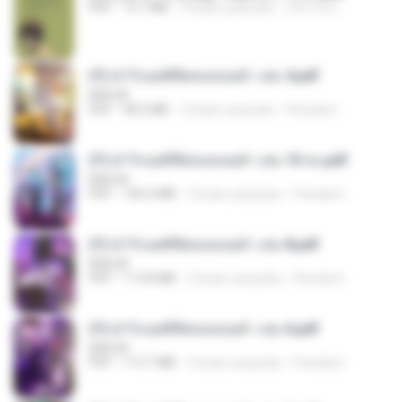
PDF
19.7 MB
4 bulan yang lalu
เลิฟ รักนะ
(Y) ฝ่าวิกฤตพิชิตหอคอยดำ เล่ม 4.pdf
BAILIW
PDF
98.2 MB
2 bulan yang lalu
Pandarin
(Y) ฝ่าวิกฤตพิชิตหอคอยดำ เล่ม 10 จบ.pdf
BAILIW
PDF
106.4 MB
2 bulan yang lalu
Pandarin
(Y) ฝ่าวิกฤตพิชิตหอคอยดำ เล่ม 8.pdf
BAILIW
PDF
113.8 MB
2 bulan yang lalu
Pandarin
(Y) ฝ่าวิกฤตพิชิตหอคอยดำ เล่ม 6.pdf
BAILIW
PDF
113.7 MB
2 bulan yang lalu
Pandarin