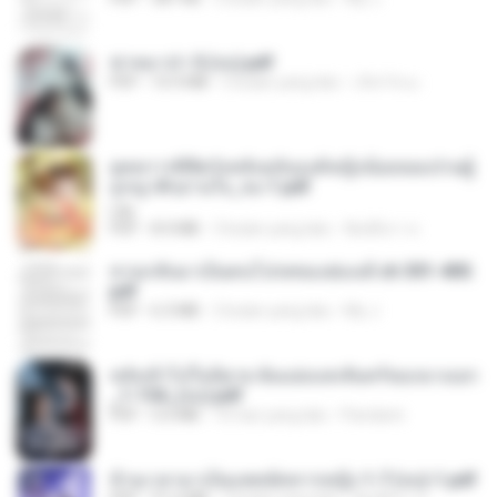
ฆ่าหมาป่า 5 (จบ).pdf
PDF
10.4 MB
5 bulan yang lalu
เลิฟ รักนะ
ยุทธการพิชิตวังหลังฉบับองค์หญิงน้อยจอมป่วนผู้
ถูกญาติๆอ่านใจ_จบ-1.pdf
Lilly
PDF
8.4 MB
3 bulan yang lalu
พิมพ์นิภา ส.
หวนกลับมาเป็นคนโปรดของฮ่องเต้ ch 301-400.
pdf
PDF
6.3 MB
2 bulan yang lalu
My J.
หลังเข้าไปในนิยาย ฉันแย่งแสงจันทร์ของนางเอก
_1-154_(จบ).pdf
PDF
5.6 MB
16 hari yang lalu
Pandarin
ข้ามเวลามาเป็นแพทย์ทหารหญิง 1-7 (จบ)-1.pdf