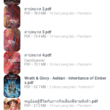
สาปสมรส 2.pdf
PDF
78.3 MB
16 hari yang lalu
Pandarin
สาปสมรส 3.pdf
PDF
73.4 MB
16 hari yang lalu
Pandarin
สาปสมรส 4.pdf
CamScanner
PDF
73.1 MB
16 hari yang lalu
Pandarin
Wrath & Glory - Aeldari - Inheritance of Ember
s.pdf
PDF
53.7 MB
2 tahun yang lalu
federico f
หนูน้อยสู้ชีวิตกับภารกิจเลี้ยงพี่ชายทั้งห้า.pdf
PDF
27.2 MB
16 hari yang lalu
Pandarin