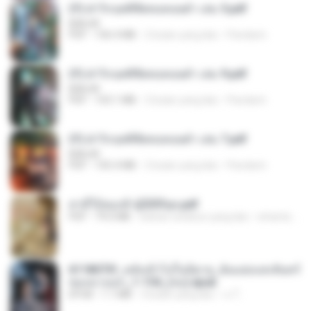
(Y) ฝ่าวิกฤตพิชิตหอคอยดำ เล่ม 5.pdf
BAILIW
PDF
106.4 MB
2 bulan yang lalu
Pandarin
(Y) ฝ่าวิกฤตพิชิตหอคอยดำ เล่ม 9.pdf
BAILIW
PDF
103.1 MB
2 bulan yang lalu
Pandarin
(Y) ฝ่าวิกฤตพิชิตหอคอยดำ เล่ม 7.pdf
BAILIW
PDF
105.4 MB
2 bulan yang lalu
Pandarin
สามีใบ้ของข้าผู้นี้ดีที่สุด.pdf
PDF
79.0 MB
sekitar setahun yang lalu
whanta W.
6118073f_หลังเข้าไปในนิยาย_ฉันแย่งแสงจันทร์
ของนางเอก_1-154_(จบ).epub
EPUB
1.1 MB
3 bulan yang lalu
เจ โ.