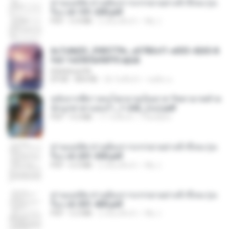
ท่านแม่ทัพ ท่านต้องการภรรยาอย่างข้าถึงจะรุ่งเ
รือง ch 101-200.pdf
PDF
5.4 MB
2 เดือนที่แล้ว
My J.
6c7c8d33_3f85779c_e3783cf1-e033-4265-8
fe2-1e23b5a9dff0.epub
littlebbear96
EPUB
804 KB
26 วันที่แล้ว
ทอฝัน ม.
หลังจากพี่สาวคนโตกลายเป็นทาส รัชทายาทตำห
นักบูรพาตาแดงก่ำ_1-242_(จบ).pdf
PDF
9.3 MB
17 วันที่แล้ว
Pandarin
ท่านแม่ทัพ ท่านต้องการภรรยาอย่างข้าถึงจะรุ่งเ
รือง ch 201-300.pdf
PDF
6.5 MB
2 เดือนที่แล้ว
My J.
ท่านแม่ทัพ ท่านต้องการภรรยาอย่างข้าถึงจะรุ่งเ
รือง ch 301-400.pdf
PDF
5.2 MB
2 เดือนที่แล้ว
My J.