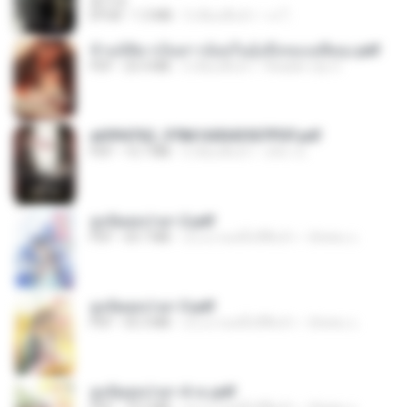
君子生
EPUB
1.3 MB
3 เดือนที่แล้ว
เจ โ.
ข้ามมิติมาเป็นสาวน้อยในอุ้งมือของอดีตลุง.pdf
PDF
25.4 MB
3 เดือนที่แล้ว
Reader Lily O.
a6994762_9786160043507PDF.pdf
PDF
15.7 MB
3 เดือนที่แล้ว
อริยา ด.
ฮูหยิuสุดป่วuฯ 2.pdf
PDF
64.7 MB
ประมาณหนึ่งปีที่แล้ว
ณิชพน แ.
ฮูหยิuสุดป่วuฯ 3.pdf
PDF
65.3 MB
ประมาณหนึ่งปีที่แล้ว
ณิชพน แ.
ฮูหยิuสุดป่วuฯ 4 จบ.pdf