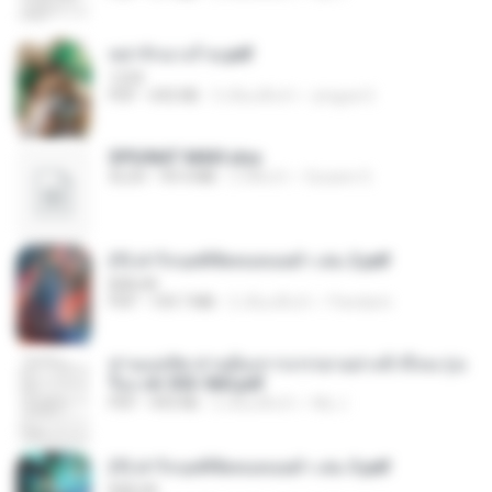
หย่ารักนางร้าย.pdf
1234
PDF
692 KB
3 เดือนที่แล้ว
yingyai S.
SPIUNAT MAVI.xlsx
XLSX
99.4 MB
2 ปีที่แล้ว
Susann S.
(Y) ฝ่าวิกฤตพิชิตหอคอยดำ เล่ม 2.pdf
BAILIW
PDF
109.7 MB
2 เดือนที่แล้ว
Pandarin
ท่านแม่ทัพ ท่านต้องการภรรยาอย่างข้าถึงจะรุ่งเ
รือง ch 553-560.pdf
PDF
493 KB
2 เดือนที่แล้ว
My J.
(Y) ฝ่าวิกฤตพิชิตหอคอยดำ เล่ม 3.pdf
BAILIW