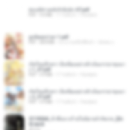
ฮ่องเต้ช่างคลั่งรักยิ่งนัก-ST.pdf
PDF
9.0 MB
17 วันที่แล้ว
Pandarin
ฮูหยิuสุดป่วuฯ 1.pdf
PDF
68.8 MB
ประมาณหนึ่งปีที่แล้ว
ณิชพน แ.
เกิดใหม่อีกครา อี๋เหนียงอย่างข้าเป็นภรรยาขุนนา
ง 1_ST.pdf
PDF
4.9 MB
17 วันที่แล้ว
Pandarin
เกิดใหม่อีกครา อี๋เหนียงอย่างข้าเป็นภรรยาขุนนา
ง 2_ST.pdf
PDF
4.9 MB
17 วันที่แล้ว
Pandarin
3f1f85b8_ข้าคือนางร้ายในนิยายจำกัดเรท_[En
d].epub