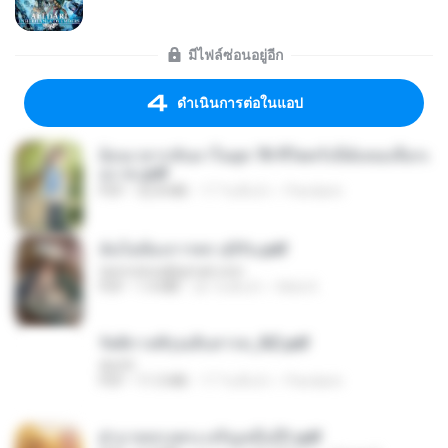
มีไฟล์ซ่อนอยู่อีก
ดำเนินการต่อในแอป
ย้อนเวลากลับมาในยุค 70 ชีวิตครั้งนี้ฉันขอเลือกเ
อง จบ.pdf
PDF
32.8 MB
17 วันที่แล้ว
Pandarin
ฉันไม่ต้องการพร สุจิรัน.pdf
tanmobza@gmail.com
PDF
1.4 MB
26 วันที่แล้ว
Mob K.
รัตติกาลพิรุณสิบสารท_RZ.pdf
decht
PDF
11.5 MB
17 วันที่แล้ว
Pandarin
ฝ่าบาททรงพระเจริญหมื่นปี1.pdf