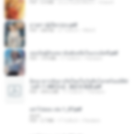
PDF
6.4 MB
ประมาณหนึ่งปีที่แล้ว
Orasa K.
ม่ายสาวผู้เปียกปอน.pdf
PDF
684 KB
27 วันที่แล้ว
Mob K.
เธอเป็นผู้รับเหมาอันดับหนึ่งในแกแล็คซี่.pdf
PDF
19.9 MB
17 วันที่แล้ว
Pandarin
ย้อนเวลากลับมาเกิดใหม่ในวันสิ้นโลกพร้อมมิติส่
วนตัว 1-443 [จบ] - 揍趴长颈鹿.pdf
PDF
499.6 MB
17 วันที่แล้ว
Pandarin
อย่าไปยอม เล่ม 1_ST.pdf
decht
PDF
2.7 MB
17 วันที่แล้ว
Pandarin