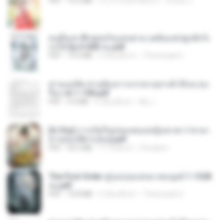
PDF
72.5 MB
ประมาณหนึ่งปีที่แล้ว
ณิชพน แ.
คนอื่นเขาฝึกยุทธกันแทบตาย แต่ฉันแค่ปลูกผักก็เ
ก่งได้ Ep.0-600 จบ.pdf
PDF
19.0 MB
3 เดือนที่แล้ว
Theerasak G.
ท่านแม่ทัพ ท่านต้องการภรรยาอย่างข้าถึงจะรุ่งเ
รือง ch 1-100.pdf
PDF
4.4 MB
2 เดือนที่แล้ว
My J.
[A Chu] การเกิดใหม่ของหมอหญิงเทวดา l ชายา
ท่านอ๋องปีศาจ [จบ].pdf
PDF
35.5 MB
17 วันที่แล้ว
Pandarin
The First Order สู่รุ่งอรุณแห่งมวลมนุษย์ 1-1328
จบ.pdf
PDF
72.8 MB
3 เดือนที่แล้ว
Theerasak G.