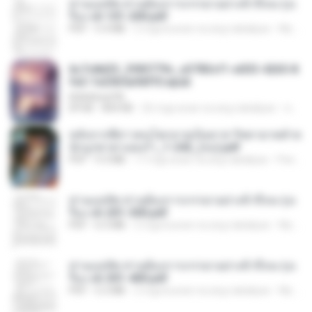
ท่านแม่ทัพ ท่านต้องการภรรยาอย่างข้าถึงจะรุ่งเ
รือง ch 101-200.pdf
PDF
5.4 MB
2 mga buwan na ang nakalipas
My J.
6c7c8d33_3f85779c_e3783cf1-e033-4265-8
fe2-1e23b5a9dff0.epub
littlebbear96
EPUB
804 KB
26 mga araw na ang nakalipas
ทอฝัน ม.
หลังจากพี่สาวคนโตกลายเป็นทาส รัชทายาทตำห
นักบูรพาตาแดงก่ำ_1-242_(จบ).pdf
PDF
9.3 MB
17 mga araw na ang nakalipas
Pandarin
ท่านแม่ทัพ ท่านต้องการภรรยาอย่างข้าถึงจะรุ่งเ
รือง ch 201-300.pdf
PDF
6.5 MB
2 mga buwan na ang nakalipas
My J.
ท่านแม่ทัพ ท่านต้องการภรรยาอย่างข้าถึงจะรุ่งเ
รือง ch 301-400.pdf
PDF
5.2 MB
2 mga buwan na ang nakalipas
My J.