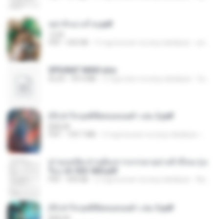
หย่ารักนางร้าย.pdf
1234
PDF
692 KB
3 mga buwan na ang nakalipas
yingyai S.
SPIUNAT MAVI.xlsx
XLSX
99.4 MB
2 mga taon na ang nakalipas
Susann S.
(Y) ฝ่าวิกฤตพิชิตหอคอยดำ เล่ม 2.pdf
BAILIW
PDF
109.7 MB
2 mga buwan na ang nakalipas
Pand
ท่านแม่ทัพ ท่านต้องการภรรยาอย่างข้าถึงจะรุ่งเ
รือง ch 553-560.pdf
PDF
493 KB
2 mga buwan na ang nakalipas
My J.
(Y) ฝ่าวิกฤตพิชิตหอคอยดำ เล่ม 3.pdf
BAILIW