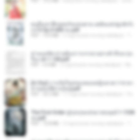
PDF
72.5 MB
isang taon na ang nakalipas
ณิชพน แ.
คนอื่นเขาฝึกยุทธกันแทบตาย แต่ฉันแค่ปลูกผักก็เ
ก่งได้ Ep.0-600 จบ.pdf
PDF
19.0 MB
3 mga buwan na ang nakalipas
Theerasak G.
ท่านแม่ทัพ ท่านต้องการภรรยาอย่างข้าถึงจะรุ่งเ
รือง ch 1-100.pdf
PDF
4.4 MB
2 mga buwan na ang nakalipas
My J.
[A Chu] การเกิดใหม่ของหมอหญิงเทวดา l ชายา
ท่านอ๋องปีศาจ [จบ].pdf
PDF
35.5 MB
17 mga araw na ang nakalipas
Pandarin
The First Order สู่รุ่งอรุณแห่งมวลมนุษย์ 1-1328
จบ.pdf
PDF
72.8 MB
3 mga buwan na ang nakalipas
Theerasak G.