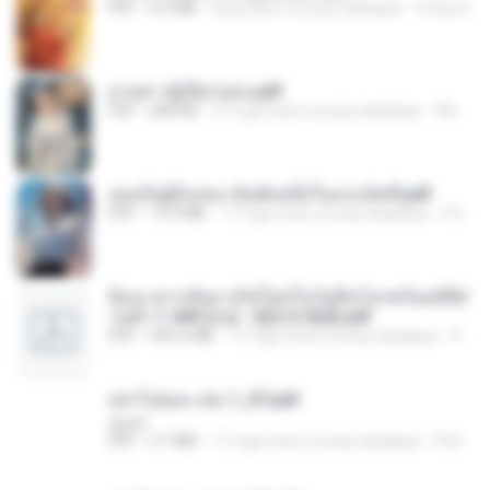
PDF
6.4 MB
isang taon na ang nakalipas
Orasa K.
ม่ายสาวผู้เปียกปอน.pdf
PDF
684 KB
27 mga araw na ang nakalipas
Mob K.
เธอเป็นผู้รับเหมาอันดับหนึ่งในแกแล็คซี่.pdf
PDF
19.9 MB
17 mga araw na ang nakalipas
Pandarin
ย้อนเวลากลับมาเกิดใหม่ในวันสิ้นโลกพร้อมมิติส่
วนตัว 1-443 [จบ] - 揍趴长颈鹿.pdf
PDF
499.6 MB
17 mga araw na ang nakalipas
Pandarin
อย่าไปยอม เล่ม 1_ST.pdf
decht
PDF
2.7 MB
17 mga araw na ang nakalipas
Pandarin