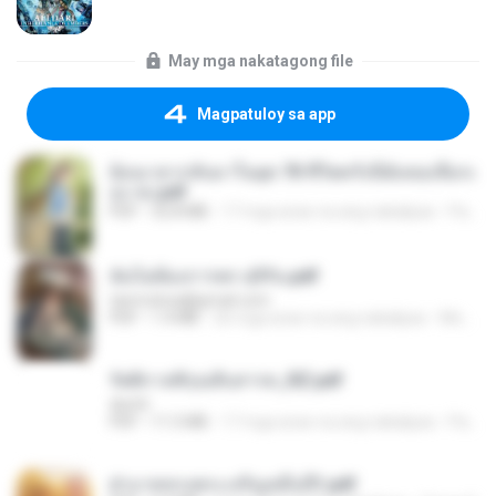
May mga nakatagong file
Magpatuloy sa app
ย้อนเวลากลับมาในยุค 70 ชีวิตครั้งนี้ฉันขอเลือกเ
อง จบ.pdf
PDF
32.8 MB
17 mga araw na ang nakalipas
Pandarin
ฉันไม่ต้องการพร สุจิรัน.pdf
tanmobza@gmail.com
PDF
1.4 MB
26 mga araw na ang nakalipas
Mob K.
รัตติกาลพิรุณสิบสารท_RZ.pdf
decht
PDF
11.5 MB
17 mga araw na ang nakalipas
Pandarin
ฝ่าบาททรงพระเจริญหมื่นปี1.pdf