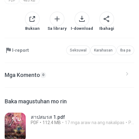
PDF
483 KB
Buksan
Sa library
I-download
Ibahagi
I-report
Seksuwal
Karahasan
Iba pa
Mga Komento
0
Baka magustuhan mo rin
สาปสมรส 1.pdf
PDF
112.4 MB
17 mga araw na ang nakalipas
Pandarin