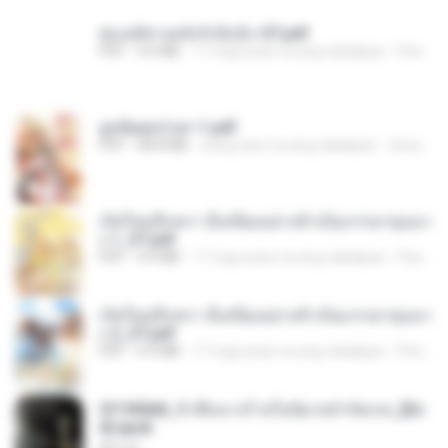
ฮ่องเต้ช่างคลั่งรักยิ่งนัก-ST.pdf
PDF
9.0 MB
17 mga araw na ang nakalipas
Pandarin
ฮูหยิuสุดป่วuฯ 1.pdf
PDF
68.8 MB
isang taon na ang nakalipas
ณิชพน แ.
เกิดใหม่อีกครา อี๋เหนียงอย่างข้าเป็นภรรยาขุนนา
ง 1_ST.pdf
PDF
4.9 MB
17 mga araw na ang nakalipas
Pandarin
เกิดใหม่อีกครา อี๋เหนียงอย่างข้าเป็นภรรยาขุนนา
ง 2_ST.pdf
PDF
4.9 MB
17 mga araw na ang nakalipas
Pandarin
3f1f85b8_ข้าคือนางร้ายในนิยายจำกัดเรท_[En
d].epub