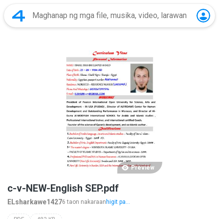
Preview
c-v-NEW-English SEP.pdf
ELsharkawe1427
6 taon nakaraan
higit pa...