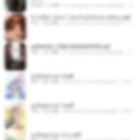
君子生
EPUB
1.3 MB
3 mga buwan na ang nakalipas
เจ โ.
ข้ามมิติมาเป็นสาวน้อยในอุ้งมือของอดีตลุง.pdf
PDF
25.4 MB
3 mga buwan na ang nakalipas
Reader Lily O.
a6994762_9786160043507PDF.pdf
PDF
15.7 MB
3 mga buwan na ang nakalipas
อริยา ด.
ฮูหยิuสุดป่วuฯ 2.pdf
PDF
64.7 MB
isang taon na ang nakalipas
ณิชพน แ.
ฮูหยิuสุดป่วuฯ 3.pdf
PDF
65.3 MB
isang taon na ang nakalipas
ณิชพน แ.
ฮูหยิuสุดป่วuฯ 4 จบ.pdf